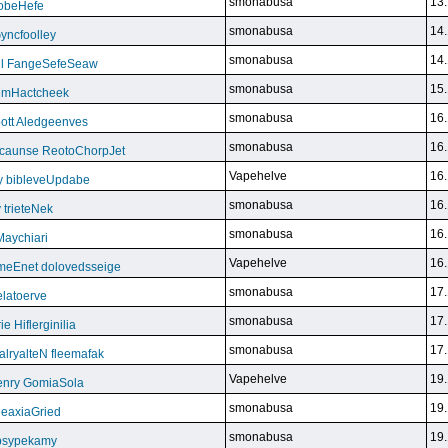
smonabusa
13.
FoobeHefe
smonabusa
14.
yncfoolley
smonabusa
14.
ill FangeSefeSeaw
smonabusa
15.
gemHactcheek
smonabusa
16.
ott Aledgeenves
smonabusa
16.
ycaunse ReotoChorpJet
Vapehelve
16.
y bibleveUpdabe
smonabusa
16.
trieteNek
smonabusa
16.
Maychiari
Vapehelve
16.
eEnet dolovedsseige
smonabusa
17.
latoerve
smonabusa
17.
 Hiflerginilia
smonabusa
17.
ryalteN fleemafak
Vapehelve
19.
enry GomiaSola
smonabusa
19.
CeaxiaGried
smonabusa
19.
 psypekamy