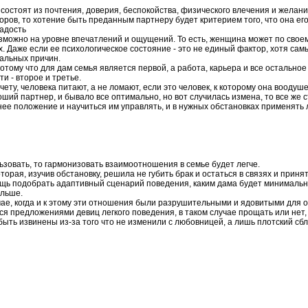
 состоят из почтения, доверия, беспокойства, физического влечения и желани
доров, то хотение быть преданным партнеру будет критерием того, что она его
радость
возможно на уровне впечатлений и ощущений. То есть, женщина может по сво
ях. Даже если ее психологическое состояние - это не единый фактор, хотя с
тальных причин.
потому что для дам семья является первой, а работа, карьера и все остальное
ти - второе и третье.
ету, человека питают, а не ломают, если это человек, к которому она вооду
роший партнер, и бывало все оптимально, но вот случилась измена, то все же с
е положение и научиться им управлять, и в нужных обстановках применять л
ьзовать, то гармонизовать взаимоотношения в семье будет легче.
торая, изучив обстановку, решила не губить брак и остаться в связях и приня
щь подобрать адаптивный сценарий поведения, каким дама будет минимально
ольше.
е, когда и к этому эти отношения были разрушительными и ядовитыми для од
ся предложениями девиц легкого поведения, в таком случае прощать или нет,
быть извинены из-за того что не изменили с любовницей, а лишь плотский сб