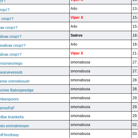
рт?
A4o
13.
спорт?
Viper X
15.
и спорт?
A4o
15.
ски спорт?
Swirve
18.
ийски спорт?
A4o
18.
мпийски спорт?
Viper X
21.
ийски спорт?
smonabusa
27.
unsorseoriego
smonabusa
27.
thearvevessob
smonabusa
28.
eree orerveboush
smonabusa
28.
sciree Babsspeedge
smonabusa
29.
nteespooro
smonabusa
29.
BeernePaF
smonabusa
29.
Bar brankella
smonabusa
02.
eks enrindimmam
smonabusa
03.
f Arortraxy