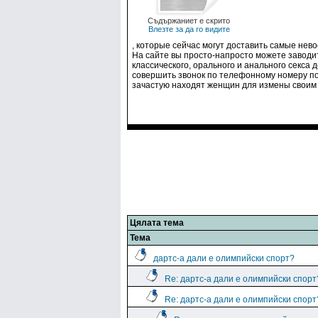
Съдържаниет е скрито
Влезте за да го видите
, которые сейчас могут доставить самые нев
На сайте вы просто-напросто можете заводи
классического, орального и анального секса
совершить звонок по телефонному номеру полю
зачастую находят женщин для измены своим
Цялата тема
Тема
дартс-а дали е олимпийски спорт?
Re: дартс-а дали е олимпийски спорт
Re: дартс-а дали е олимпийски спорт