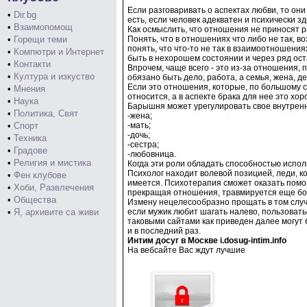
Если разговаривать о аспектах любви, то они
•
Dir.bg
есть, если человек адекватен и психически з
•
Взаимопомощ
Как осмыслить, что отношения не приносят 
•
Горещи теми
Понять, что в отношениях что либо не так, 
понять, что что-то не так в взаимоотношени
•
Компютри и Интернет
быть в нехорошем состоянии и через ряд ос
•
Контакти
Впрочем, чаще всего - это из-за отношения, 
•
Култура и изкуство
обязано быть дело, работа, а семья, жена, де
Если это отношения, которые, по большому сч
•
Мнения
относится, а в аспекте брака для нее это хо
•
Наука
Барышня может урегулировать свое внутренне
•
Политика, Свят
-жена;
•
Спорт
-мать;
-дочь;
•
Техника
-сестра;
•
Градове
-любовница.
•
Религия и мистика
Когда эти роли обладать способностью испол
Психолог находит волевой позицией, леди, ко
•
Фен клубове
имеется. Психотерапия сможет оказать помо
•
Хоби, Развлечения
прекращая отношения, травмируется еще б
•
Общества
Измену нецелесообразно прощать в том случа
•
Я, архивите са живи
если мужик любит шагать налево, пользовать
таковыми сайтами как приведен далее могут 
и в последний раз.
Интим досуг в Москве i.dosug-intim.info
На вебсайте Вас ждут лучшие