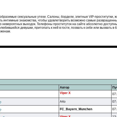
ообразимые сексуальные утехи. Салоны, бордели, элитные VIP-проститутки, ж
ть интимные знакомства, чтобы удовлетворить возможно самые развращенные
 до невероятных выходок. Телефоны проституток на сайте абсолютно доступн
бившейся девушки, притопать к ней в гости, позвать к себе или вызвать в б
 женам.
Автор
Пу
Viper X
07.
A4o
07.
?
FC_Bayern_Munchen
07.
?
Viper X
13.