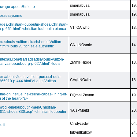
smonabusa
19.
nwago apedaRinidire
smonabusa
19.
 essessyceme
ages/christian-louboutin-shoes/Christian-
VTilOAjwhp
13.
a-p-661.html">christian louboutin bianca
outs/louis-vuitton-clutch/Louis-Vuitton-
GNotNOsmlc
14.
html">louis vuitton sale authentic
irtexas.com/fsafsadsadsa/louis-vuitton-
ZMmlFHpjde
18.
r-canvas-beaubourg-p-627.html">louis
com/abouts/louis-vuitton-purses/Louis-
CVqhNOxllh
18.
-M65910-p-444.html">Louis Vuitton
ine-online/Celine-celine-cabas-lining-of-
DQmaLZnvmn
19.
 of the heart</a>
m/cgi-bin/louboutin-men/Christian-
YAlzPMpitd
20.
2011-shoes-830.asp">christian louboutin
Cindyzedw
04.
e.it
fqbvjdlkuhxw
24.