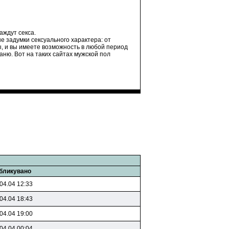
аждут секса.
 задумки сексуального характера: от
ы, и вы имеете возможность в любой период
аню. Вот на таких сайтах мужской пол
бликувано
04.04 12:33
04.04 18:43
04.04 19:00
04.04 00:04