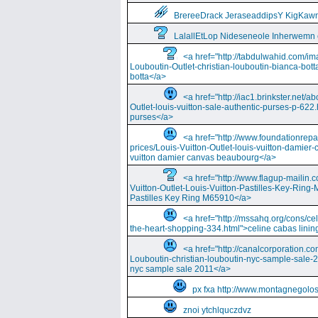
BrereeDrack JeraseaddipsY KigKaw
LalallEtLop Nideseneole Inherwemn
<a href="http://tabdulwahid.com/im
Louboutin-Outlet-christian-louboutin-bianca-bott
botta</a>
<a href="http://iac1.brinkster.net/ab
Outlet-louis-vuitton-sale-authentic-purses-p-622.
purses</a>
<a href="http://www.foundationrepa
prices/Louis-Vuitton-Outlet-louis-vuitton-damie
vuitton damier canvas beaubourg</a>
<a href="http://www.flagup-mailin.
Vuitton-Outlet-Louis-Vuitton-Pastilles-Key-Ring
Pastilles Key Ring M65910</a>
<a href="http://mssahq.org/cons/cel
the-heart-shopping-334.html">celine cabas lining
<a href="http://canalcorporation.co
Louboutin-christian-louboutin-nyc-sample-sale-
nyc sample sale 2011</a>
px fxa http://www.montagnegolos
znoi ytchlquczdvz