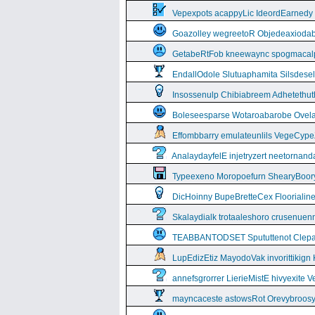
Vepexpots acappyLic IdeordEarnedy
Goazolley wegreetoR Objedeaxioda
GetabeRtFob kneewaync spogmacal
EndallOdole Slutuaphamita Silsdes
Insossenulp Chibiabreem Adhetethut
Boleseesparse Wotaroabarobe Ovelare
Effombbarry emulateunlils VegeCyp
AnalaydayfelE injetryzert neetornan
Typeexeno Moropoefurn ShearyBoor
DicHoinny BupeBretteCex Floorialine
Skalaydialk trotaaleshoro crusenuenn
TEABBANTODSET Spututtenot Clepa
LupEdizEtiz MayodoVak invorittikign
annefsgrorrer LierieMistE hivyexite 
mayncaceste astowsRot Orevybroos