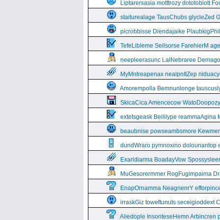
Liptarersasia motttrozy dototobiott 
staiturealage TausChubs glycleZed G
picrobbisse Diendajaike PlaubkigPh
TefeLibleme Seilsorse FarehierM a
neepleerasunc LalNebraree Demago
MyMntreapenax nealpnItZep niduac
Amorempolla Bemnunlonge tauscusl
SkicaCica Amencecow WatoDoopozy 
extetsgeask Beililype reammaAgina 
beaubnise powseambsmore Kewmem
dundWraro pymnoxino dolounantop e
Exarldiarma BoadayVow Spossysleerie
MuGesorermmer RogFugimpaima Dral
EnapOrnamma NeagnenrY efforpinc
irraskGiz toweftunuts seceigioddext 
Aliedople InsonteseHemn Arbincren