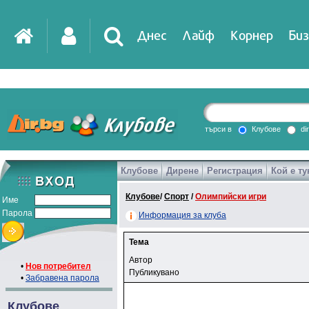
Днес
Лайф
Корнер
Биз
търси в
Клубове
di
Клубове
Дирене
Регистрация
Кой е ту
Клубове
/
Спорт
/
Олимпийски игри
Име
Парола
Информация за клуба
Тема
Автор
•
Нов потребител
Публикувано
•
Забравена парола
Клубове