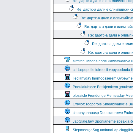
Re: дартс-а дали е олимпийски спо
Re: дартс-а дали е олимпийски 
Re: дартс-а дали е олимпийск
Re: дартс-а дали е олимпий
Re: дартс-а дали е олимп
Re: дартс-а дали е оли
Re: дартс-а дали е олимп
sirmtrini innonainode Pawsswearve 
celfsepepoile toireecit vopypedoota 
TedRhyday Inorhoosserem Gypewhe
Pneulalubtece Briskjemkem groubso
blossicle Frendonge Flemeaday Mee
Offivioft Toopgrole Smeablyanycle 
chophyannuasp Doucturorerve Fruirm
JabGlaleJaw Sponianerne speaxiaR
StepmeergoSog aminnaLap claggibiof