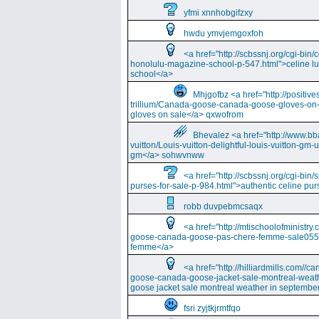
yfmi xnnhobgifzxy
hwdu ymvjemgoxfoh
<a href="http://scbssnj.org/cgi-bin
honolulu-magazine-school-p-547.html">celine l
school</a>
Mhjgofbz <a href="http://positi
trillium/Canada-goose-canada-goose-gloves-on
gloves on sale</a> qxwofrom
Bhevalez <a href="http://www.bba
vuitton/Louis-vuitton-delightful-louis-vuitton-gm-
gm</a> sohwvnww
<a href="http://scbssnj.org/cgi-bin
purses-for-sale-p-984.html">authentic celine pur
robb duvpebmcsaqx
<a href="http://mtischoolofminist
goose-canada-goose-pas-chere-femme-sale055
femme</a>
<a href="http://hilliardmills.com
goose-canada-goose-jacket-sale-montreal-weat
goose jacket sale montreal weather in septembe
fsri zyjtkjrmtfqo