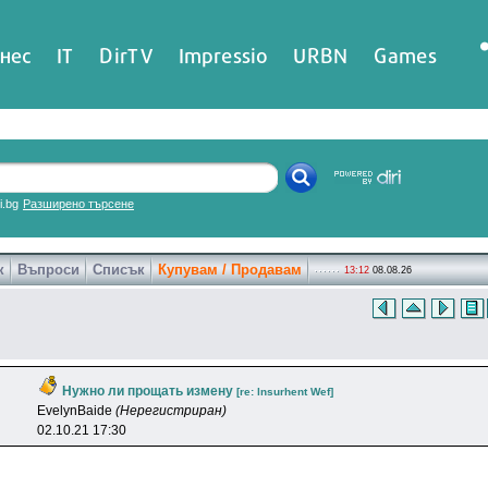
нес
IT
DirTV
Impressio
URBN
Games
ri.bg
Разширено търсене
к
Въпроси
Списък
Купувам / Продавам
13:12
08.08.26
Нужно ли прощать измену
[re: lnsurhent Wef]
EvelynBaide
(Нерегистриран)
02.10.21 17:30