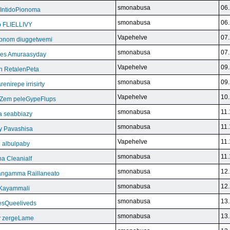
smonabusa
06.
 IntidoPionoma
smonabusa
06.
b FLIELLIVY
Vapehelve
07.
pnom diuggetwemi
smonabusa
07.
eles Amuraasyday
Vapehelve
09.
h RetalenPeta
smonabusa
09.
nirepe irrisirty
Vapehelve
10.
eZem peleGypeFlups
smonabusa
11.
da seabbiazy
smonabusa
11.
y Pavashisa
Vapehelve
11.
 albulpaby
smonabusa
11.
a Cleanialf
smonabusa
12.
ngamma Raillaneato
smonabusa
12.
 Kayammali
smonabusa
13.
VesQueeliveds
smonabusa
13.
y zergeLame