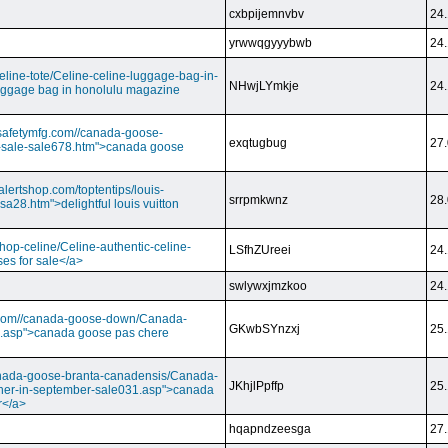
cxbpijemnvbv
24.
yrwwqgyyybwb
24.
/celine-tote/Celine-celine-luggage-bag-in-
NHwjLYmkje
24.
uggage bag in honolulu magazine
vesafetymfg.com//canada-goose-
exqtugbug
27.
-sale-sale678.htm">canada goose
lertshop.com/toptentips/louis-
srrpmkwnz
28.
usa28.htm">delightful louis vuitton
/shop-celine/Celine-authentic-celine-
LSfhZUreei
24.
ses for sale</a>
swlywxjmzkoo
24.
ry.com//canada-goose-down/Canada-
GKwbSYnzxj
25.
.asp">canada goose pas chere
//canada-goose-branta-canadensis/Canada-
JKhjlPpffp
25.
her-in-september-sale031.asp">canada
r</a>
hqapndzeesga
27.