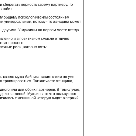
и сберегать верность своему партнеру. То
 любит.
ему общему психологическим состоянием
амый универсальный, потому что женщина может
 - другими. У мужчины на первом месте всегда
шевленно и в позитивном смысле отлично
тоит простить.
ичные роли, каковых пять:
ть своего мужа-бабника таким, каким он уже
 травмироваться. Так как часто женщина,
ного или для обоих партнеров. В том случае,
 дело за женой. Мужчины те что пользуются
лизились с женщиной которую видят в первый