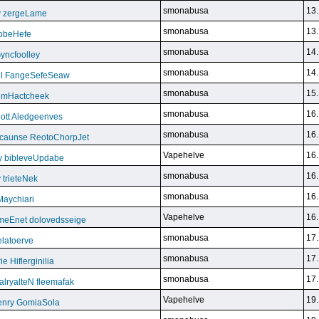
smonabusa
13.
y zergeLame
smonabusa
13.
FoobeHefe
smonabusa
14.
yncfoolley
smonabusa
14.
ill FangeSefeSeaw
smonabusa
15.
gemHactcheek
smonabusa
16.
ott Aledgeenves
smonabusa
16.
ycaunse ReotoChorpJet
Vapehelve
16.
y bibleveUpdabe
smonabusa
16.
trieteNek
smonabusa
16.
Maychiari
Vapehelve
16.
eEnet dolovedsseige
smonabusa
17.
latoerve
smonabusa
17.
 Hiflerginilia
smonabusa
17.
ryalteN fleemafak
Vapehelve
19.
enry GomiaSola