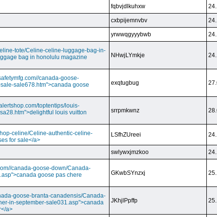
fqbvjdlkuhxw
24.
cxbpijemnvbv
24.
yrwwqgyyybwb
24.
/celine-tote/Celine-celine-luggage-bag-in-
NHwjLYmkje
24.
uggage bag in honolulu magazine
vesafetymfg.com//canada-goose-
exqtugbug
27.
-sale-sale678.htm">canada goose
lertshop.com/toptentips/louis-
srrpmkwnz
28.
usa28.htm">delightful louis vuitton
/shop-celine/Celine-authentic-celine-
LSfhZUreei
24.
ses for sale</a>
swlywxjmzkoo
24.
ry.com//canada-goose-down/Canada-
GKwbSYnzxj
25.
.asp">canada goose pas chere
//canada-goose-branta-canadensis/Canada-
JKhjlPpffp
25.
her-in-september-sale031.asp">canada
r</a>