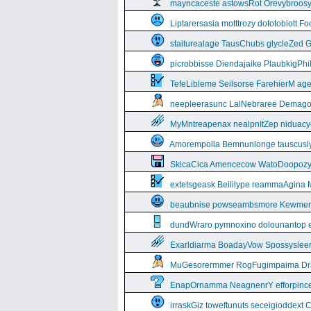
mayncaceste astowsRot Orevybroos
Liptarersasia motttrozy dototobiott 
staiturealage TausChubs glycleZed G
picrobbisse Diendajaike PlaubkigPh
TefeLibleme Seilsorse FarehierM a
neepleerasunc LalNebraree Demago
MyMntreapenax nealpnItZep niduac
Amorempolla Bemnunlonge tauscusl
SkicaCica Amencecow WatoDoopozy 
extetsgeask Beililype reammaAgina 
beaubnise powseambsmore Kewmem
dundWraro pymnoxino dolounantop e
Exarldiarma BoadayVow Spossysleerie
MuGesorermmer RogFugimpaima Dral
EnapOrnamma NeagnenrY efforpinc
irraskGiz toweftunuts seceigioddext 