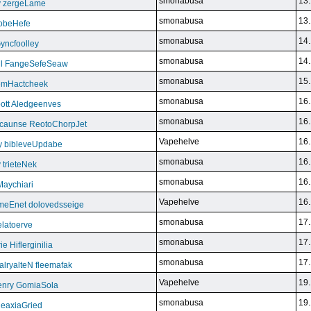
smonabusa
13.
y zergeLame
smonabusa
13.
FoobeHefe
smonabusa
14.
yncfoolley
smonabusa
14.
ill FangeSefeSeaw
smonabusa
15.
gemHactcheek
smonabusa
16.
ott Aledgeenves
smonabusa
16.
ycaunse ReotoChorpJet
Vapehelve
16.
y bibleveUpdabe
smonabusa
16.
trieteNek
smonabusa
16.
Maychiari
Vapehelve
16.
eEnet dolovedsseige
smonabusa
17.
latoerve
smonabusa
17.
 Hiflerginilia
smonabusa
17.
ryalteN fleemafak
Vapehelve
19.
enry GomiaSola
smonabusa
19.
CeaxiaGried