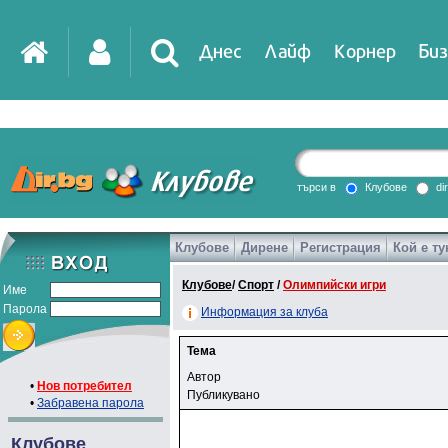
Днес
Лайф
Корнер
Биз
търси в
Клубове
di
Клубове
Дирене
Регистрация
Кой е ту
Клубове
/
Спорт
/
Олимпийски игри
Име
Парола
Информация за клуба
Тема
Автор
•
Нов потребител
Публикувано
•
Забравена парола
Клубове