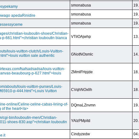
smonabusa
19.
 psypekamy
smonabusa
19.
nwago apedaRinidire
smonabusa
19.
 essessyceme
ages/christian-louboutin-shoes/Christian-
VTilOAjwhp
13.
a-p-661.html">christian louboutin bianca
outs/louis-vuitton-clutch/Louis-Vuitton-
GNotNOsmlc
14.
html">louis vuitton sale authentic
irtexas.com/fsafsadsadsa/louis-vuitton-
ZMmlFHpjde
18.
r-canvas-beaubourg-p-627.html">louis
com/abouts/louis-vuitton-purses/Louis-
CVqhNOxllh
18.
-M65910-p-444.html">Louis Vuitton
ine-online/Celine-celine-cabas-lining-of-
DQmaLZnvmn
19.
 of the heart</a>
m/cgi-bin/louboutin-men/Christian-
YAlzPMpitd
20.
2011-shoes-830.asp">christian louboutin
Cindyzedw
04.
e.it