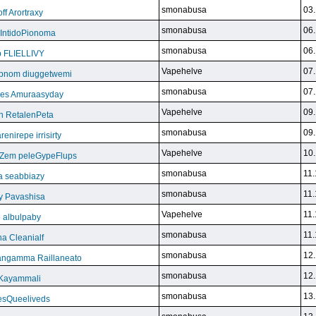
smonabusa
03.
f Arortraxy
smonabusa
06.
 IntidoPionoma
smonabusa
06.
b FLIELLIVY
Vapehelve
07.
pnom diuggetwemi
smonabusa
07.
eles Amuraasyday
Vapehelve
09.
h RetalenPeta
smonabusa
09.
nirepe irrisirty
Vapehelve
10.
eZem peleGypeFlups
smonabusa
11.
da seabbiazy
smonabusa
11.
y Pavashisa
Vapehelve
11.
 albulpaby
smonabusa
11.
a Cleanialf
smonabusa
12.
ngamma Raillaneato
smonabusa
12.
 Kayammali
smonabusa
13.
VesQueeliveds