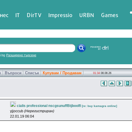
нес
IT
DirTV
Impressio
URBN
Games
ri.bg
Разширено търсене
к
Въпроси
Списък
Купувам / Продавам
01:34
08.08.26
cialis professional nscgsunuffBtjboolfi
[re: buy kamagra online]
yjjoccub
(Нерегистриран)
22.01.19 06:04