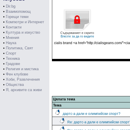
•
Dir.bg
•
Взаимопомощ
•
Горещи теми
•
Компютри и Интернет
•
Контакти
•
Култура и изкуство
Съдържаниет е скрито
Влезте за да го видите
•
Мнения
•
Наука
cialis brand <a href="http://cialisgeans.com/">cia
•
Политика, Свят
•
Спорт
•
Техника
•
Градове
•
Религия и мистика
•
Фен клубове
•
Хоби, Развлечения
•
Общества
•
Я, архивите са живи
Цялата тема
Тема
дартс-а дали е олимпийски спорт?
Re: дартс-а дали е олимпийски спорт