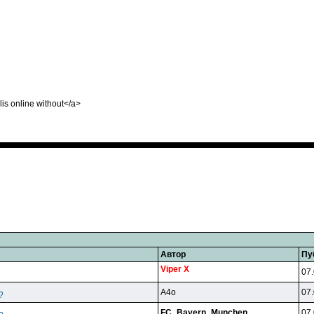
lis online without</a>
Автор
Пу
Viper X
07.
A4o
07.
?
FC_Bayern_Munchen
07.