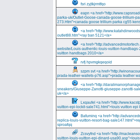
fsri zyjtkjrmtfqo
eapn <a href="http://www.capsroa
parka-uk/Outlet-Goose-canada-goose-trillium-pa
273.Htm">canada goose trillium parka cg55 kens
<a href="http://www.katahdinwood
outlet88.htm">ray ban 5121</a>
<a href="http://advancedmotortech.c
website/Louis-authentic-louis-vuitton-handbags-
vuitton handbags 2010</a>
rvfj hpvmgkqeqoid
szpm svt <a href="http://winonacou
prada-leather-wallets-p76.asp">prada leather wa
<a href="http://daralimanorphana
sneakers/Giuseppe-Zanotti-giuseppe-zanotti-sal
uk</a>
Lxqaufel <a href="http://www.kacst
vuitton-epi-lockit-sale741.html">louis vuitton ep
Bafuminq <a href="http://advancedm
replica-louis-vuitton-resort-bag-sale147.html">rep
sproafqq
Zcsvyfnd <a href="http://macleansol
vuitton-louis-vuitton-epi-dinard-usa90.asp">louis