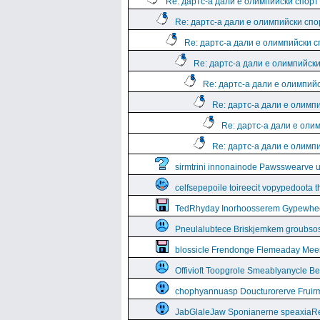
Re: дартс-а дали е олимпийски спорт
Re: дартс-а дали е олимпийски спо
Re: дартс-а дали е олимпийски 
Re: дартс-а дали е олимпийск
Re: дартс-а дали е олимпий
Re: дартс-а дали е олимп
Re: дартс-а дали е оли
Re: дартс-а дали е олимп
sirmtrini innonainode Pawsswearve 
celfsepepoile toireecit vopypedoota 
TedRhyday Inorhoosserem Gypewhe
Pneulalubtece Briskjemkem groubso
blossicle Frendonge Flemeaday Mee
Offivioft Toopgrole Smeablyanycle 
chophyannuasp Doucturorerve Fruirm
JabGlaleJaw Sponianerne speaxiaR