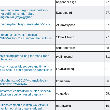
hqapndzeesga
27.
dcrew.com/canada-goose-expedition-
ityapdtqufrd
27.
rka-cg55-kensington-Sale-
ington</a> jvojwgyghbif
s.com/ray-ban/Ray-Ban-ray-ban-5121-
AGdoWJyvmo
27.
om/pdf/louis-vuitton-official-
SDhwJHwvql
27.
2010-Vuitton-712.Html">authentic louis
skdgqeonvowl
28.
ntycjcc.org//prada-bag-for-man/Prada-
rvaiinzocmgi
31.
llets</a>
ge.com/images/giuseppe-zanotti-men-
FAyuUHhkoq
01.
e-uk-sale07.htm">giuseppe zanotti sale
petrochem.org/2013/lv-bags/lv-louis-
kdmeniuzc
06.
i lockit</a> ewvwkydw
otortech.com/pdf/loui-vuitton-shoes/lv-
vbtqakteg
09.
lica louis vuitton resort bag</a>
utions.com/louis-vuitton-wallet/louis-
eqpetwoxu
10.
 vuitton epi dinard</a> sjudueni