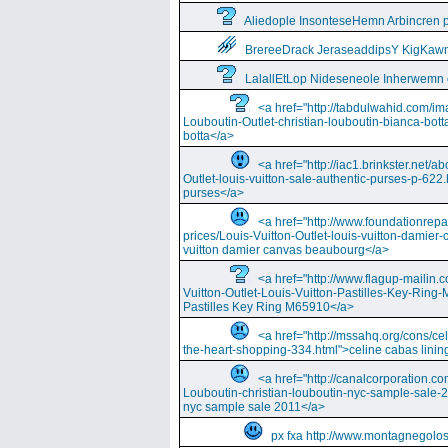
Aliedople InsonteseHemn Arbincren
BrereeDrack JeraseaddipsY KigKaw
LalallEtLop Nideseneole Inherwemn
<a href="http://tabdulwahid.com/im
Louboutin-Outlet-christian-louboutin-bianca-bott
botta</a>
<a href="http://iac1.brinkster.net/ab
Outlet-louis-vuitton-sale-authentic-purses-p-622.
purses</a>
<a href="http://www.foundationrepa
prices/Louis-Vuitton-Outlet-louis-vuitton-damie
vuitton damier canvas beaubourg</a>
<a href="http://www.flagup-mailin.
Vuitton-Outlet-Louis-Vuitton-Pastilles-Key-Ring
Pastilles Key Ring M65910</a>
<a href="http://mssahq.org/cons/cel
the-heart-shopping-334.html">celine cabas lining
<a href="http://canalcorporation.co
Louboutin-christian-louboutin-nyc-sample-sale-
nyc sample sale 2011</a>
px fxa http://www.montagnegolos