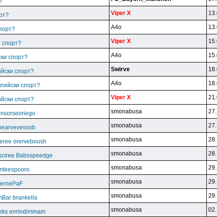
?
Viper X
13.
рт?
A4o
13.
спорт?
Viper X
15.
и спорт?
A4o
15.
ски спорт?
Swirve
18.
ийски спорт?
A4o
18.
мпийски спорт?
Viper X
21.
ийски спорт?
smonabusa
27.
unsorseoriego
smonabusa
27.
thearvevessob
smonabusa
28.
eree orerveboush
smonabusa
28.
sciree Babsspeedge
smonabusa
29.
nteespooro
smonabusa
29.
BeernePaF
smonabusa
29.
Bar brankella
smonabusa
02.
eks enrindimmam