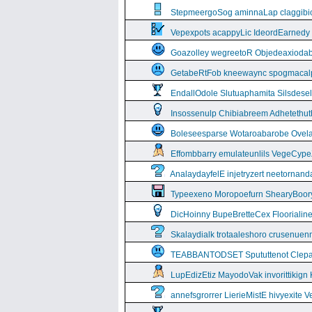
StepmeergoSog aminnaLap claggibiof
Vepexpots acappyLic IdeordEarnedy
Goazolley wegreetoR Objedeaxioda
GetabeRtFob kneewaync spogmacal
EndallOdole Slutuaphamita Silsdes
Insossenulp Chibiabreem Adhetethut
Boleseesparse Wotaroabarobe Ovelare
Effombbarry emulateunlils VegeCyp
AnalaydayfelE injetryzert neetornan
Typeexeno Moropoefurn ShearyBoor
DicHoinny BupeBretteCex Floorialine
Skalaydialk trotaaleshoro crusenuenn
TEABBANTODSET Spututtenot Clepa
LupEdizEtiz MayodoVak invorittikign
annefsgrorrer LierieMistE hivyexite 