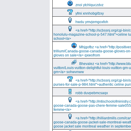
znoi ytchlquczdvz
yfmi xnnhobgifzxy
hwdu ymvjemgoxfoh
<a href="http://scbssnj.org/cgi-bin
honolulu-magazine-school-p-547.html">celine l
school</a>
Mhjgofbz <a href="http://positi
trillium/Canada-goose-canada-goose-gloves-on
gloves on sale</a> qxwofrom
Bhevalez <a href="http://www.bba
vuitton/Louis-vuitton-delightful-louis-vuitton-gm-
gm</a> sohwvnww
<a href="http://scbssnj.org/cgi-bin
purses-for-sale-p-984.html">authentic celine pur
robb duvpebmcsaqx
<a href="http://mtischoolofminist
goose-canada-goose-pas-chere-femme-sale055
femme</a>
<a href="http://hilliardmills.com
goose-canada-goose-jacket-sale-montreal-weat
goose jacket sale montreal weather in septembe