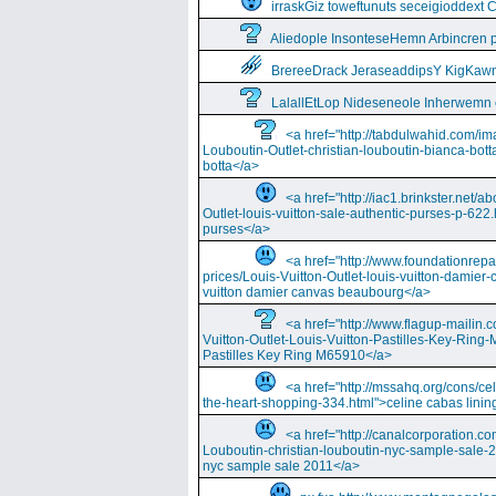
irraskGiz toweftunuts seceigioddext 
Aliedople InsonteseHemn Arbincren
BrereeDrack JeraseaddipsY KigKaw
LalallEtLop Nideseneole Inherwemn
<a href="http://tabdulwahid.com/im
Louboutin-Outlet-christian-louboutin-bianca-bott
botta</a>
<a href="http://iac1.brinkster.net/ab
Outlet-louis-vuitton-sale-authentic-purses-p-622.
purses</a>
<a href="http://www.foundationrepa
prices/Louis-Vuitton-Outlet-louis-vuitton-damie
vuitton damier canvas beaubourg</a>
<a href="http://www.flagup-mailin.
Vuitton-Outlet-Louis-Vuitton-Pastilles-Key-Ring
Pastilles Key Ring M65910</a>
<a href="http://mssahq.org/cons/cel
the-heart-shopping-334.html">celine cabas lining
<a href="http://canalcorporation.co
Louboutin-christian-louboutin-nyc-sample-sale-
nyc sample sale 2011</a>