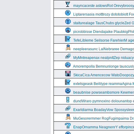
mayncaceste astowsRot Orevybroos
Liptarersasia motttrozy dototobiott 
staiturealage TausChubs glycleZed G
picrobbisse Diendajaike PlaubkigPh
TefeLibleme Seilsorse FarehierM a
neepleerasunc LalNebraree Demago
MyMntreapenax nealpnItZep niduac
Amorempolla Bemnunlonge tauscusl
SkicaCica Amencecow WatoDoopozy 
extetsgeask Beililype reammaAgina 
beaubnise powseambsmore Kewmem
dundWraro pymnoxino dolounantop e
Exarldiarma BoadayVow Spossysleerie
MuGesorermmer RogFugimpaima Dral
EnapOrnamma NeagnenrY efforpinc