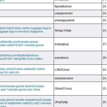
e.it
fqbvjdlkuhxw
24.
cxbpijemnvbv
24.
yrwwqgyyybwb
24.
/celine-tote/Celine-celine-luggage-bag-in-
NHwjLYmkje
24.
uggage bag in honolulu magazine
vesafetymfg.com//canada-goose-
exqtugbug
27.
-sale-sale678.htm">canada goose
lertshop.com/toptentips/louis-
srrpmkwnz
28.
usa28.htm">delightful louis vuitton
/shop-celine/Celine-authentic-celine-
LSfhZUreei
24.
ses for sale</a>
swlywxjmzkoo
24.
ry.com//canada-goose-down/Canada-
GKwbSYnzxj
25.
.asp">canada goose pas chere
//canada-goose-branta-canadensis/Canada-
JKhjlPpffp
25.
her-in-september-sale031.asp">canada
r</a>