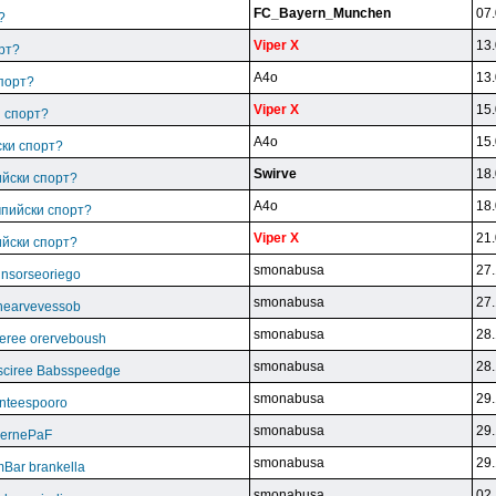
FC_Bayern_Munchen
07.
?
Viper X
13.
рт?
A4o
13.
спорт?
Viper X
15.
и спорт?
A4o
15.
ски спорт?
Swirve
18.
ийски спорт?
A4o
18.
мпийски спорт?
Viper X
21.
ийски спорт?
smonabusa
27.
unsorseoriego
smonabusa
27.
thearvevessob
smonabusa
28.
eree orerveboush
smonabusa
28.
sciree Babsspeedge
smonabusa
29.
nteespooro
smonabusa
29.
BeernePaF
smonabusa
29.
Bar brankella
smonabusa
02.