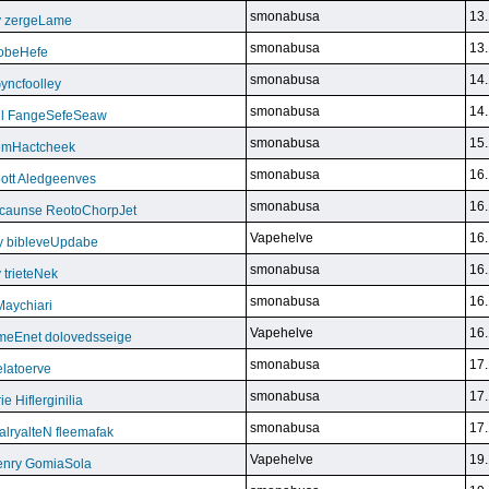
smonabusa
13.
y zergeLame
smonabusa
13.
FoobeHefe
smonabusa
14.
yncfoolley
smonabusa
14.
ill FangeSefeSeaw
smonabusa
15.
gemHactcheek
smonabusa
16.
ott Aledgeenves
smonabusa
16.
ycaunse ReotoChorpJet
Vapehelve
16.
y bibleveUpdabe
smonabusa
16.
trieteNek
smonabusa
16.
Maychiari
Vapehelve
16.
eEnet dolovedsseige
smonabusa
17.
latoerve
smonabusa
17.
 Hiflerginilia
smonabusa
17.
ryalteN fleemafak
Vapehelve
19.
enry GomiaSola