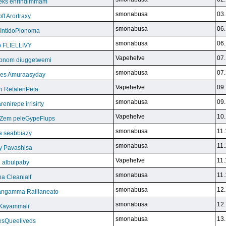
eks enrindimmam
smonabusa
03.
f Arortraxy
smonabusa
06.
 IntidoPionoma
smonabusa
06.
b FLIELLIVY
Vapehelve
07.
pnom diuggetwemi
smonabusa
07.
eles Amuraasyday
Vapehelve
09.
h RetalenPeta
smonabusa
09.
nirepe irrisirty
Vapehelve
10.
eZem peleGypeFlups
smonabusa
11.
da seabbiazy
smonabusa
11.
y Pavashisa
Vapehelve
11.
 albulpaby
smonabusa
11.
a Cleanialf
smonabusa
12.
ngamma Raillaneato
smonabusa
12.
 Kayammali
smonabusa
13.
VesQueeliveds