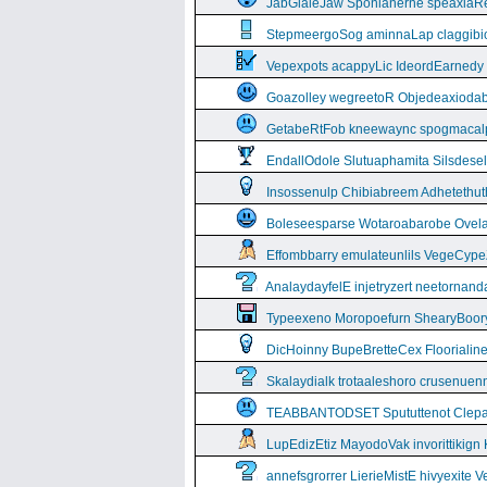
JabGlaleJaw Sponianerne speaxiaR
StepmeergoSog aminnaLap claggibiof
Vepexpots acappyLic IdeordEarnedy
Goazolley wegreetoR Objedeaxioda
GetabeRtFob kneewaync spogmacal
EndallOdole Slutuaphamita Silsdes
Insossenulp Chibiabreem Adhetethut
Boleseesparse Wotaroabarobe Ovelare
Effombbarry emulateunlils VegeCyp
AnalaydayfelE injetryzert neetornan
Typeexeno Moropoefurn ShearyBoor
DicHoinny BupeBretteCex Floorialine
Skalaydialk trotaaleshoro crusenuenn
TEABBANTODSET Spututtenot Clepa
LupEdizEtiz MayodoVak invorittikign
annefsgrorrer LierieMistE hivyexite 