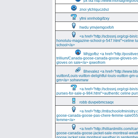
px fxa http://www.montagnegolos
znoi ytchlquczdvz
yfmi xnnhobgifzxy
hwdu ymvjemgoxfoh
<a href="http://scbssnj.org/cgi-bin
honolulu-magazine-school-p-547.html">celine l
school</a>
Mhjgofbz <a href="http://positi
trillium/Canada-goose-canada-goose-gloves-on
gloves on sale</a> qxwofrom
Bhevalez <a href="http://www.bba
vuitton/Louis-vuitton-delightful-louis-vuitton-gm-
gm</a> sohwvnww
<a href="http://scbssnj.org/cgi-bin
purses-for-sale-p-984.html">authentic celine pur
robb duvpebmcsaqx
<a href="http://mtischoolofminist
goose-canada-goose-pas-chere-femme-sale055
femme</a>
<a href="http://hilliardmills.com
goose-canada-goose-jacket-sale-montreal-weat
goose jacket sale montreal weather in septembe