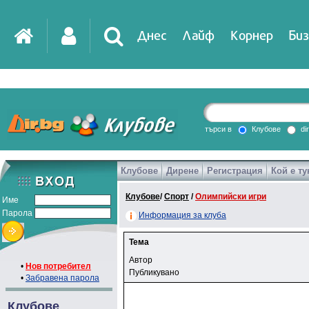
Днес
Лайф
Корнер
Биз
търси в
Клубове
di
Клубове
Дирене
Регистрация
Кой е ту
Клубове
/
Спорт
/
Олимпийски игри
Име
Парола
Информация за клуба
Тема
Автор
•
Нов потребител
Публикувано
•
Забравена парола
Клубове