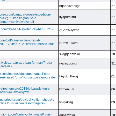
hqapndzeesga
27.
dcrew.com/canada-goose-expedition-
ityapdtqufrd
27.
rka-cg55-kensington-Sale-
ington</a> jvojwgyghbif
s.com/ray-ban/Ray-Ban-ray-ban-5121-
AGdoWJyvmo
27.
om/pdf/louis-vuitton-official-
SDhwJHwvql
27.
2010-Vuitton-712.Html">authentic louis
skdgqeonvowl
28.
ntycjcc.org//prada-bag-for-man/Prada-
rvaiinzocmgi
31.
llets</a>
ge.com/images/giuseppe-zanotti-men-
FAyuUHhkoq
01.
e-uk-sale07.htm">giuseppe zanotti sale
petrochem.org/2013/lv-bags/lv-louis-
kdmeniuzc
06.
i lockit</a> ewvwkydw
otortech.com/pdf/loui-vuitton-shoes/lv-
vbtqakteg
09.
lica louis vuitton resort bag</a>
utions.com/louis-vuitton-wallet/louis-
eqpetwoxu
10.