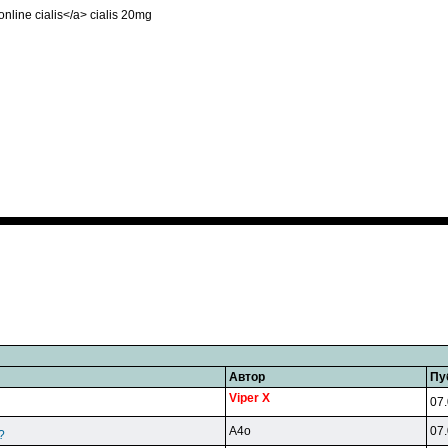
>online cialis</a> cialis 20mg
Автор
Пу
Viper X
07.
A4o
07.
?