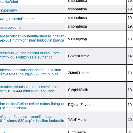
smonabusa
19.
CeaxiaGried
smonabusa
19.
 psypekamy
smonabusa
19.
nwago apedaRinidire
smonabusa
19.
 essessyceme
ages/christian-louboutin-shoes/Christian-
VTilOAjwhp
13.
a-p-661.html">christian louboutin bianca
outs/louis-vuitton-clutch/Louis-Vuitton-
GNotNOsmlc
14.
html">louis vuitton sale authentic
irtexas.com/fsafsadsadsa/louis-vuitton-
ZMmlFHpjde
18.
r-canvas-beaubourg-p-627.html">louis
com/abouts/louis-vuitton-purses/Louis-
CVqhNOxllh
18.
-M65910-p-444.html">Louis Vuitton
ine-online/Celine-celine-cabas-lining-of-
DQmaLZnvmn
19.
 of the heart</a>
m/cgi-bin/louboutin-men/Christian-
YAlzPMpitd
20.
2011-shoes-830.asp">christian louboutin
Cindyzedw
04.