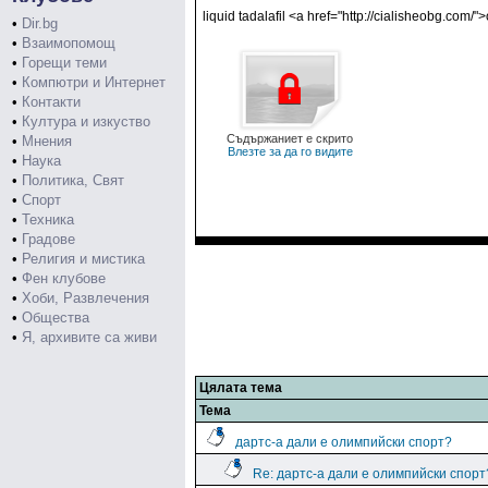
liquid tadalafil <a href="http://cialisheobg.com/"
•
Dir.bg
•
Взаимопомощ
•
Горещи теми
•
Компютри и Интернет
•
Контакти
•
Култура и изкуство
Съдържаниет е скрито
•
Мнения
Влезте за да го видите
•
Наука
•
Политика, Свят
•
Спорт
•
Техника
•
Градове
•
Религия и мистика
•
Фен клубове
•
Хоби, Развлечения
•
Общества
•
Я, архивите са живи
Цялата тема
Тема
дартс-а дали е олимпийски спорт?
Re: дартс-а дали е олимпийски спорт