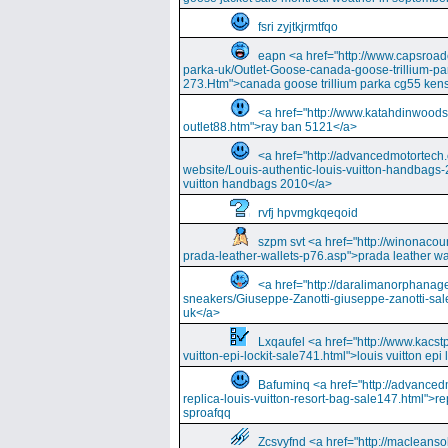
fsri zyjtkjrmtfqo
eapn <a href="http://www.capsroa
parka-uk/Outlet-Goose-canada-goose-trillium-pa
273.Htm">canada goose trillium parka cg55 kens
<a href="http://www.katahdinwood
outlet88.htm">ray ban 5121</a>
<a href="http://advancedmotortech.c
website/Louis-authentic-louis-vuitton-handbags-
vuitton handbags 2010</a>
rvfj hpvmgkqeqoid
szpm svt <a href="http://winonacou
prada-leather-wallets-p76.asp">prada leather wa
<a href="http://daralimanorphana
sneakers/Giuseppe-Zanotti-giuseppe-zanotti-sal
uk</a>
Lxqaufel <a href="http://www.kacst
vuitton-epi-lockit-sale741.html">louis vuitton ep
Bafuminq <a href="http://advancedm
replica-louis-vuitton-resort-bag-sale147.html">rep
sproafqq
Zcsvyfnd <a href="http://macleansol