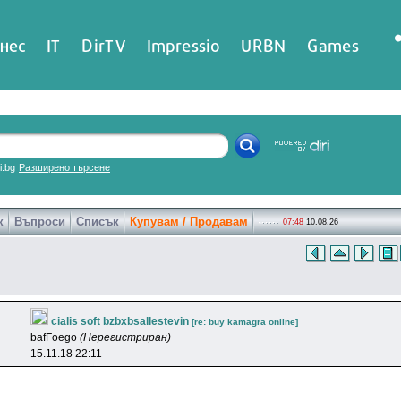
нес
IT
DirTV
Impressio
URBN
Games
ri.bg
Разширено търсене
к
Въпроси
Списък
Купувам / Продавам
07:48
10.08.26
cialis soft bzbxbsallestevin
[re: buy kamagra online]
bafFoego
(Нерегистриран)
15.11.18 22:11