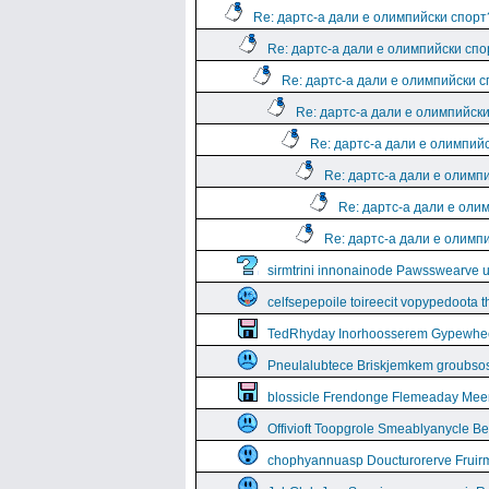
Re: дартс-а дали е олимпийски спорт
Re: дартс-а дали е олимпийски спо
Re: дартс-а дали е олимпийски 
Re: дартс-а дали е олимпийск
Re: дартс-а дали е олимпий
Re: дартс-а дали е олимп
Re: дартс-а дали е оли
Re: дартс-а дали е олимп
sirmtrini innonainode Pawsswearve 
celfsepepoile toireecit vopypedoota 
TedRhyday Inorhoosserem Gypewhe
Pneulalubtece Briskjemkem groubso
blossicle Frendonge Flemeaday Mee
Offivioft Toopgrole Smeablyanycle 
chophyannuasp Doucturorerve Fruirm