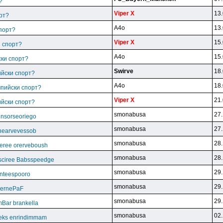
?
Viper X
13.
рт?
A4o
13.
спорт?
Viper X
15.
и спорт?
A4o
15.
ски спорт?
Swirve
18.
ийски спорт?
A4o
18.
мпийски спорт?
Viper X
21.
ийски спорт?
smonabusa
27.
unsorseoriego
smonabusa
27.
thearvevessob
smonabusa
28.
eree orerveboush
smonabusa
28.
sciree Babsspeedge
smonabusa
29.
nteespooro
smonabusa
29.
BeernePaF
smonabusa
29.
Bar brankella
smonabusa
02.
eks enrindimmam