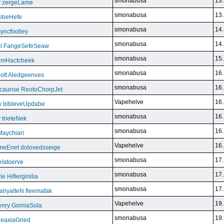
smonabusa
13.
y zergeLame
smonabusa
13.
FoobeHefe
smonabusa
14.
yncfoolley
smonabusa
14.
ill FangeSefeSeaw
smonabusa
15.
gemHactcheek
smonabusa
16.
ott Aledgeenves
smonabusa
16.
ycaunse ReotoChorpJet
Vapehelve
16.
y bibleveUpdabe
smonabusa
16.
trieteNek
smonabusa
16.
Maychiari
Vapehelve
16.
eEnet dolovedsseige
smonabusa
17.
latoerve
smonabusa
17.
 Hiflerginilia
smonabusa
17.
ryalteN fleemafak
Vapehelve
19.
enry GomiaSola
smonabusa
19.
CeaxiaGried