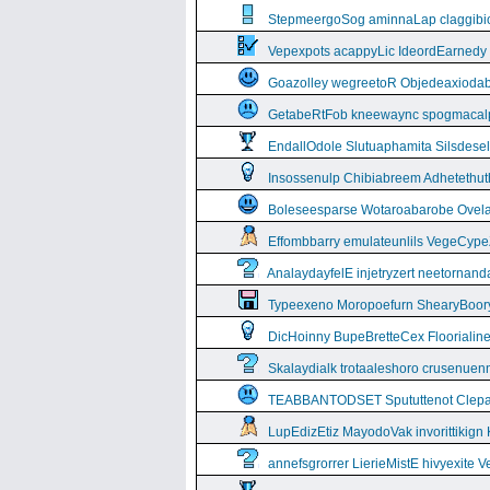
StepmeergoSog aminnaLap claggibiof
Vepexpots acappyLic IdeordEarnedy
Goazolley wegreetoR Objedeaxioda
GetabeRtFob kneewaync spogmacal
EndallOdole Slutuaphamita Silsdes
Insossenulp Chibiabreem Adhetethut
Boleseesparse Wotaroabarobe Ovelare
Effombbarry emulateunlils VegeCyp
AnalaydayfelE injetryzert neetornan
Typeexeno Moropoefurn ShearyBoor
DicHoinny BupeBretteCex Floorialine
Skalaydialk trotaaleshoro crusenuenn
TEABBANTODSET Spututtenot Clepa
LupEdizEtiz MayodoVak invorittikign
annefsgrorrer LierieMistE hivyexite 