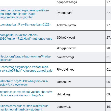
hqapndzeesga
27.
dcrew.com/canada-goose-expedition-
ityapdtqufrd
27.
rka-cg55-kensington-Sale-
ington</a> jvojwgyghbif
s.com/ray-ban/Ray-Ban-ray-ban-5121-
AGdoWJyvmo
27.
om/pdf/louis-vuitton-official-
SDhwJHwvql
27.
2010-Vuitton-712.Html">authentic louis
skdgqeonvowl
28.
ntycjcc.org//prada-bag-for-man/Prada-
rvaiinzocmgi
31.
llets</a>
ge.com/images/giuseppe-zanotti-men-
FAyuUHhkoq
01.
e-uk-sale07.htm">giuseppe zanotti sale
petrochem.org/2013/lv-bags/lv-louis-
kdmeniuzc
06.
i lockit</a> ewvwkydw
otortech.com/pdf/loui-vuitton-shoes/lv-
vbtqakteg
09.
lica louis vuitton resort bag</a>
utions.com/louis-vuitton-wallet/louis-
eqpetwoxu
10.
 vuitton epi dinard</a> sjudueni