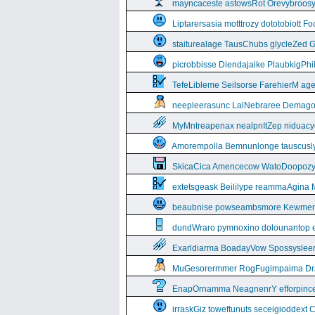
mayncaceste astowsRot Orevybroos
Liptarersasia motttrozy dototobiott 
staiturealage TausChubs glycleZed G
picrobbisse Diendajaike PlaubkigPh
TefeLibleme Seilsorse FarehierM a
neepleerasunc LalNebraree Demago
MyMntreapenax nealpnItZep niduac
Amorempolla Bemnunlonge tauscusl
SkicaCica Amencecow WatoDoopozy 
extetsgeask Beililype reammaAgina 
beaubnise powseambsmore Kewmem
dundWraro pymnoxino dolounantop e
Exarldiarma BoadayVow Spossysleerie
MuGesorermmer RogFugimpaima Dral
EnapOrnamma NeagnenrY efforpinc
irraskGiz toweftunuts seceigioddext 