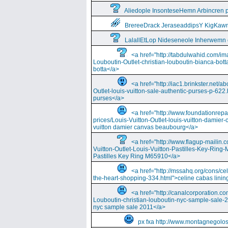
Aliedople InsonteseHemn Arbincren
BrereeDrack JeraseaddipsY KigKaw
LalallEtLop Nideseneole Inherwemn
<a href="http://tabdulwahid.com/im
Louboutin-Outlet-christian-louboutin-bianca-bott
botta</a>
<a href="http://iac1.brinkster.net/ab
Outlet-louis-vuitton-sale-authentic-purses-p-622.
purses</a>
<a href="http://www.foundationrepa
prices/Louis-Vuitton-Outlet-louis-vuitton-damie
vuitton damier canvas beaubourg</a>
<a href="http://www.flagup-mailin.
Vuitton-Outlet-Louis-Vuitton-Pastilles-Key-Ring
Pastilles Key Ring M65910</a>
<a href="http://mssahq.org/cons/cel
the-heart-shopping-334.html">celine cabas lining
<a href="http://canalcorporation.co
Louboutin-christian-louboutin-nyc-sample-sale-
nyc sample sale 2011</a>
px fxa http://www.montagnegolos