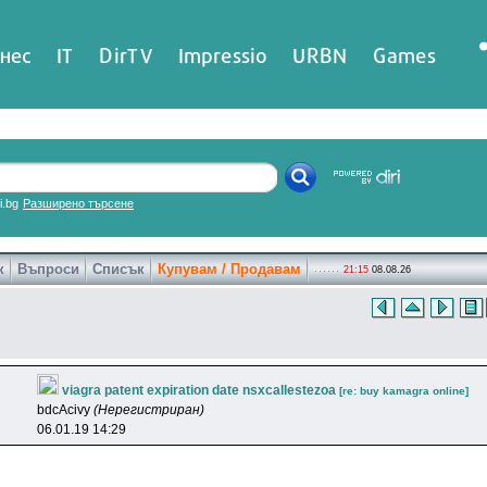
нес
IT
DirTV
Impressio
URBN
Games
ri.bg
Разширено търсене
к
Въпроси
Списък
Купувам / Продавам
21:15
08.08.26
viagra patent expiration date nsxcallestezoa
[re: buy kamagra online]
bdcAcivy
(Нерегистриран)
06.01.19 14:29