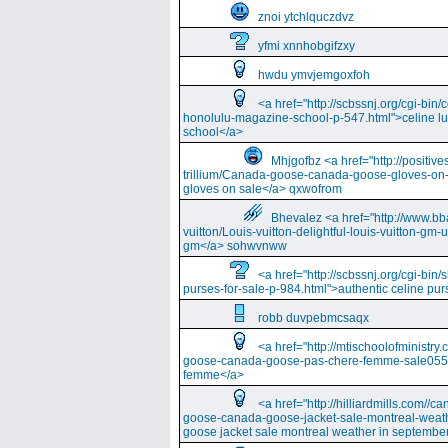
znoi ytchlquczdvz
yfmi xnnhobgifzxy
hwdu ymvjemgoxfoh
<a href="http://scbssnj.org/cgi-bin
honolulu-magazine-school-p-547.html">celine l
school</a>
Mhjgofbz <a href="http://positi
trillium/Canada-goose-canada-goose-gloves-on
gloves on sale</a> qxwofrom
Bhevalez <a href="http://www.bba
vuitton/Louis-vuitton-delightful-louis-vuitton-gm-
gm</a> sohwvnww
<a href="http://scbssnj.org/cgi-bin
purses-for-sale-p-984.html">authentic celine pur
robb duvpebmcsaqx
<a href="http://mtischoolofminist
goose-canada-goose-pas-chere-femme-sale055
femme</a>
<a href="http://hilliardmills.com
goose-canada-goose-jacket-sale-montreal-weat
goose jacket sale montreal weather in septembe