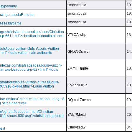
smonabusa
19.
 psypekamy
smonabusa
19.
nwago apedaRinidire
smonabusa
19.
 essessyceme
ages/christian-louboutin-shoes/Christian-
VTilOAjwhp
13.
a-p-661.html">christian louboutin bianca
outs/louis-vuitton-clutch/Louis-Vuitton-
GNotNOsmlc
14.
html">louis vuitton sale authentic
irtexas.com/fsafsadsadsa/louis-vuitton-
ZMmlFHpjde
18.
r-canvas-beaubourg-p-627.html">louis
com/abouts/louis-vuitton-purses/Louis-
CVqhNOxllh
18.
-M65910-p-444.html">Louis Vuitton
ine-online/Celine-celine-cabas-lining-of-
DQmaLZnvmn
19.
 of the heart</a>
m/cgi-bin/louboutin-men/Christian-
YAlzPMpitd
20.
2011-shoes-830.asp">christian louboutin
Cindyzedw
04.
e.it