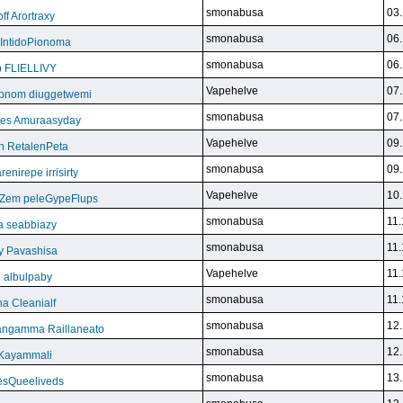
smonabusa
03.
f Arortraxy
smonabusa
06.
 IntidoPionoma
smonabusa
06.
b FLIELLIVY
Vapehelve
07.
pnom diuggetwemi
smonabusa
07.
eles Amuraasyday
Vapehelve
09.
h RetalenPeta
smonabusa
09.
nirepe irrisirty
Vapehelve
10.
eZem peleGypeFlups
smonabusa
11.
da seabbiazy
smonabusa
11.
y Pavashisa
Vapehelve
11.
 albulpaby
smonabusa
11.
a Cleanialf
smonabusa
12.
ngamma Raillaneato
smonabusa
12.
 Kayammali
smonabusa
13.
VesQueeliveds