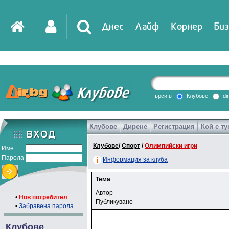
Днес
Лайф
Корнер
Биз
търси в
Клубове
di
Клубове
Дирене
Регистрация
Кой е ту
Клубове
/
Спорт
/
Олимпийски игри
Име
Парола
Информация за клуба
Тема
Автор
•
Нов потребител
Публикувано
•
Забравена парола
Клубове