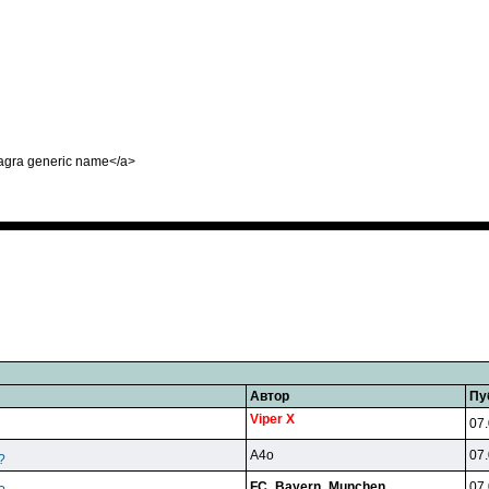
viagra generic name</a>
Автор
Пу
Viper X
07.
A4o
07.
?
FC_Bayern_Munchen
07.