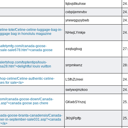
fqbvjdlkuhxw
24.
cxbpijemnvbv
24.
yrwwqgyyybwb
24.
/celine-tote/Celine-celine-luggage-bag-in-
NHwjLYmkje
24.
uggage bag in honolulu magazine
vesafetymfg.com//canada-goose-
exqtugbug
27.
-sale-sale678.htm">canada goose
lertshop.com/toptentips/louis-
srrpmkwnz
28.
usa28.htm">delightful louis vuitton
/shop-celine/Celine-authentic-celine-
LSfhZUreei
24.
ses for sale</a>
swlywxjmzkoo
24.
ry.com//canada-goose-down/Canada-
GKwbSYnzxj
25.
.asp">canada goose pas chere
//canada-goose-branta-canadensis/Canada-
JKhjlPpffp
25.
her-in-september-sale031.asp">canada
r</a>