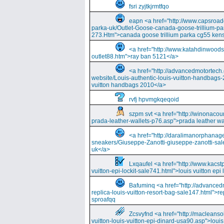
fsri zyjtkjrmtfqo
eapn <a href="http://www.capsroa
parka-uk/Outlet-Goose-canada-goose-trillium-pa
273.Htm">canada goose trillium parka cg55 kens
<a href="http://www.katahdinwood
outlet88.htm">ray ban 5121</a>
<a href="http://advancedmotortech.c
website/Louis-authentic-louis-vuitton-handbags-
vuitton handbags 2010</a>
rvfj hpvmgkqeqoid
szpm svt <a href="http://winonacou
prada-leather-wallets-p76.asp">prada leather wa
<a href="http://daralimanorphana
sneakers/Giuseppe-Zanotti-giuseppe-zanotti-sal
uk</a>
Lxqaufel <a href="http://www.kacst
vuitton-epi-lockit-sale741.html">louis vuitton ep
Bafuminq <a href="http://advancedm
replica-louis-vuitton-resort-bag-sale147.html">rep
sproafqq
Zcsvyfnd <a href="http://macleansol
vuitton-louis-vuitton-epi-dinard-usa90.asp">louis