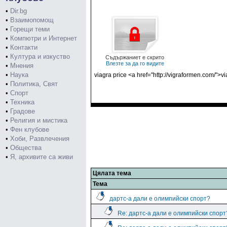
•
Dir.bg
•
Взаимопомощ
•
Горещи теми
•
Компютри и Интернет
•
Контакти
•
Култура и изкуство
Съдържаниет е скрито
Влезте за да го видите
•
Мнения
•
Наука
viagra price <a href="http://vigraformen.com/">
•
Политика, Свят
•
Спорт
•
Техника
•
Градове
•
Религия и мистика
•
Фен клубове
•
Хоби, Развлечения
•
Общества
•
Я, архивите са живи
Цялата тема
Тема
дартс-а дали е олимпийски спорт?
Re: дартс-а дали е олимпийски спорт