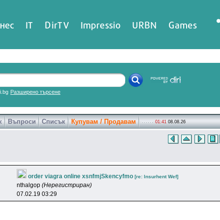
нес
IT
DirTV
Impressio
URBN
Games
ri.bg
Разширено търсене
к
Въпроси
Списък
Купувам / Продавам
01:41
08.08.26
order viagra online xsnfmjSkencyfmo
[re: lnsurhent Wef]
nthalgop
(Нерегистриран)
07.02.19 03:29