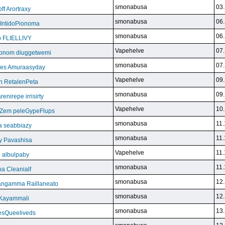
smonabusa
03.
f Arortraxy
smonabusa
06.
 IntidoPionoma
smonabusa
06.
b FLIELLIVY
Vapehelve
07.
pnom diuggetwemi
smonabusa
07.
eles Amuraasyday
Vapehelve
09.
h RetalenPeta
smonabusa
09.
nirepe irrisirty
Vapehelve
10.
eZem peleGypeFlups
smonabusa
11.
da seabbiazy
smonabusa
11.
y Pavashisa
Vapehelve
11.
 albulpaby
smonabusa
11.
a Cleanialf
smonabusa
12.
ngamma Raillaneato
smonabusa
12.
 Kayammali
smonabusa
13.
VesQueeliveds