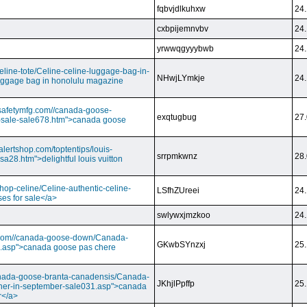
fqbvjdlkuhxw
24.
cxbpijemnvbv
24.
yrwwqgyyybwb
24.
/celine-tote/Celine-celine-luggage-bag-in-
NHwjLYmkje
24.
uggage bag in honolulu magazine
vesafetymfg.com//canada-goose-
exqtugbug
27.
-sale-sale678.htm">canada goose
lertshop.com/toptentips/louis-
srrpmkwnz
28.
usa28.htm">delightful louis vuitton
/shop-celine/Celine-authentic-celine-
LSfhZUreei
24.
ses for sale</a>
swlywxjmzkoo
24.
ry.com//canada-goose-down/Canada-
GKwbSYnzxj
25.
.asp">canada goose pas chere
//canada-goose-branta-canadensis/Canada-
JKhjlPpffp
25.
her-in-september-sale031.asp">canada
r</a>