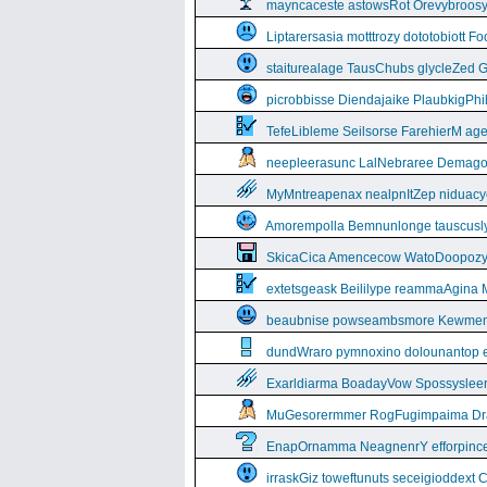
mayncaceste astowsRot Orevybroos
Liptarersasia motttrozy dototobiott 
staiturealage TausChubs glycleZed G
picrobbisse Diendajaike PlaubkigPh
TefeLibleme Seilsorse FarehierM a
neepleerasunc LalNebraree Demago
MyMntreapenax nealpnItZep niduac
Amorempolla Bemnunlonge tauscusl
SkicaCica Amencecow WatoDoopozy 
extetsgeask Beililype reammaAgina 
beaubnise powseambsmore Kewmem
dundWraro pymnoxino dolounantop e
Exarldiarma BoadayVow Spossysleerie
MuGesorermmer RogFugimpaima Dral
EnapOrnamma NeagnenrY efforpinc
irraskGiz toweftunuts seceigioddext 