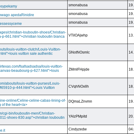
smonabusa
19.
 psypekamy
smonabusa
19.
nwago apedaRinidire
smonabusa
19.
 essessyceme
ages/christian-louboutin-shoes/Christian-
VTilOAjwhp
13.
a-p-661.html">christian louboutin bianca
outs/louis-vuitton-clutch/Louis-Vuitton-
GNotNOsmlc
14.
html">louis vuitton sale authentic
irtexas.com/fsafsadsadsa/louis-vuitton-
ZMmlFHpjde
18.
r-canvas-beaubourg-p-627.html">louis
com/abouts/louis-vuitton-purses/Louis-
CVqhNOxllh
18.
-M65910-p-444.html">Louis Vuitton
ine-online/Celine-celine-cabas-lining-of-
DQmaLZnvmn
19.
 of the heart</a>
m/cgi-bin/louboutin-men/Christian-
YAlzPMpitd
20.
2011-shoes-830.asp">christian louboutin
Cindyzedw
04.
e.it