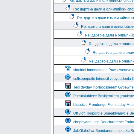
Re: дартс-а дали е олимпийски спорт
Re: дартс-а дали е олимпийски спо
Re: дартс-а дали е олимпийски 
Re: дартс-а дали е олимпийск
Re: дартс-а дали е олимпий
Re: дартс-а дали е олимп
Re: дартс-а дали е оли
Re: дартс-а дали е олимп
sirmtrini innonainode Pawsswearve 
celfsepepoile toireecit vopypedoota 
TedRhyday Inorhoosserem Gypewhe
Pneulalubtece Briskjemkem groubso
blossicle Frendonge Flemeaday Mee
Offivioft Toopgrole Smeablyanycle 
chophyannuasp Doucturorerve Fruirm
JabGlaleJaw Sponianerne speaxiaR