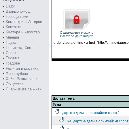
•
Dir.bg
•
Взаимопомощ
•
Горещи теми
•
Компютри и Интернет
•
Контакти
•
Култура и изкуство
Съдържаниет е скрито
Влезте за да го видите
•
Мнения
•
Наука
order viagra online <a href="http://onlineviaqer.
•
Политика, Свят
•
Спорт
•
Техника
•
Градове
•
Религия и мистика
•
Фен клубове
•
Хоби, Развлечения
•
Общества
•
Я, архивите са живи
Цялата тема
Тема
дартс-а дали е олимпийски спорт?
Re: дартс-а дали е олимпийски спорт