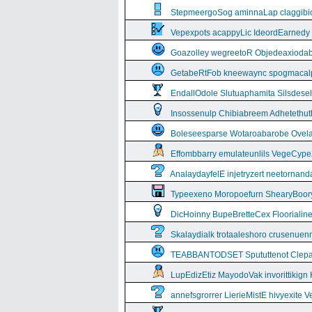
StepmeergoSog aminnaLap claggibiof
Vepexpots acappyLic IdeordEarnedy
Goazolley wegreetoR Objedeaxioda
GetabeRtFob kneewaync spogmacal
EndallOdole Slutuaphamita Silsdes
Insossenulp Chibiabreem Adhetethut
Boleseesparse Wotaroabarobe Ovelare
Effombbarry emulateunlils VegeCyp
AnalaydayfelE injetryzert neetornan
Typeexeno Moropoefurn ShearyBoor
DicHoinny BupeBretteCex Floorialine
Skalaydialk trotaaleshoro crusenuenn
TEABBANTODSET Spututtenot Clepa
LupEdizEtiz MayodoVak invorittikign
annefsgrorrer LierieMistE hivyexite 