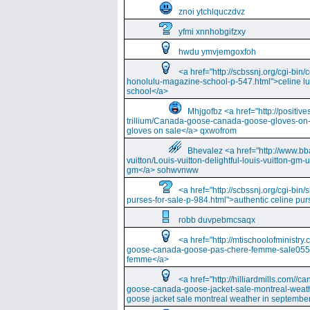
znoi ytchlquczdvz
yfmi xnnhobgifzxy
hwdu ymvjemgoxfoh
<a href="http://scbssnj.org/cgi-bin
honolulu-magazine-school-p-547.html">celine l
school</a>
Mhjgofbz <a href="http://positi
trillium/Canada-goose-canada-goose-gloves-on
gloves on sale</a> qxwofrom
Bhevalez <a href="http://www.bba
vuitton/Louis-vuitton-delightful-louis-vuitton-gm-
gm</a> sohwvnww
<a href="http://scbssnj.org/cgi-bin
purses-for-sale-p-984.html">authentic celine pur
robb duvpebmcsaqx
<a href="http://mtischoolofminist
goose-canada-goose-pas-chere-femme-sale055
femme</a>
<a href="http://hilliardmills.com
goose-canada-goose-jacket-sale-montreal-weat
goose jacket sale montreal weather in septembe