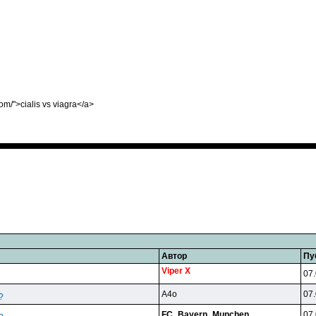
com/">cialis vs viagra</a>
Автор
Пу
Viper X
07.
A4o
07.
?
FC_Bayern_Munchen
07.