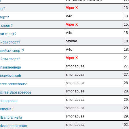
?
Viper X
13.
рт?
A4o
13.
спорт?
Viper X
15.
и спорт?
A4o
15.
ски спорт?
Swirve
18.
ийски спорт?
A4o
18.
мпийски спорт?
Viper X
21.
ийски спорт?
smonabusa
27.
unsorseoriego
smonabusa
27.
thearvevessob
smonabusa
28.
eree orerveboush
smonabusa
28.
sciree Babsspeedge
smonabusa
29.
nteespooro
smonabusa
29.
BeernePaF
smonabusa
29.
Bar brankella
smonabusa
02.
eks enrindimmam