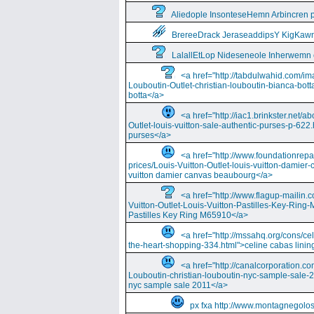
Aliedople InsonteseHemn Arbincren
BrereeDrack JeraseaddipsY KigKaw
LalallEtLop Nideseneole Inherwemn
<a href="http://tabdulwahid.com/im
Louboutin-Outlet-christian-louboutin-bianca-bott
botta</a>
<a href="http://iac1.brinkster.net/ab
Outlet-louis-vuitton-sale-authentic-purses-p-622.
purses</a>
<a href="http://www.foundationrepa
prices/Louis-Vuitton-Outlet-louis-vuitton-damie
vuitton damier canvas beaubourg</a>
<a href="http://www.flagup-mailin.
Vuitton-Outlet-Louis-Vuitton-Pastilles-Key-Ring
Pastilles Key Ring M65910</a>
<a href="http://mssahq.org/cons/cel
the-heart-shopping-334.html">celine cabas lining
<a href="http://canalcorporation.co
Louboutin-christian-louboutin-nyc-sample-sale-
nyc sample sale 2011</a>
px fxa http://www.montagnegolos