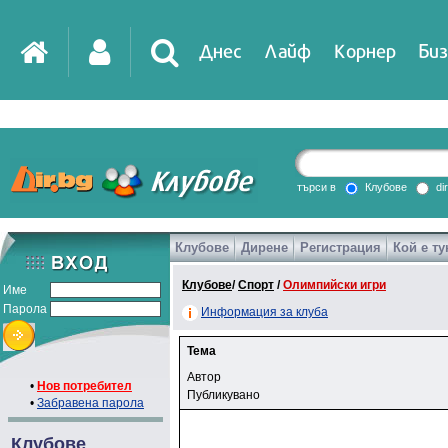
Днес
Лайф
Корнер
Биз
търси в
Клубове
di
Клубове
Дирене
Регистрация
Кой е ту
Клубове
/
Спорт
/
Олимпийски игри
Име
Парола
Информация за клуба
Тема
Автор
•
Нов потребител
Публикувано
•
Забравена парола
Клубове