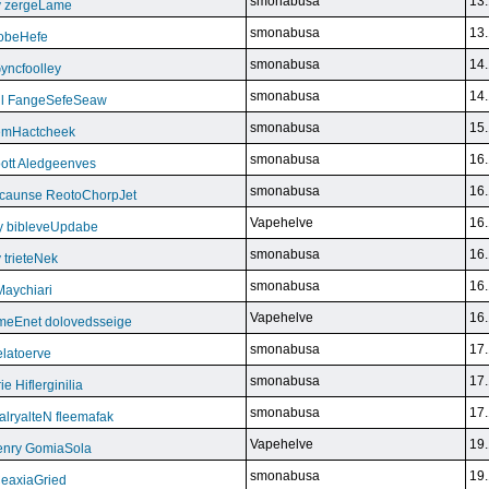
smonabusa
13.
y zergeLame
smonabusa
13.
FoobeHefe
smonabusa
14.
yncfoolley
smonabusa
14.
ill FangeSefeSeaw
smonabusa
15.
gemHactcheek
smonabusa
16.
ott Aledgeenves
smonabusa
16.
ycaunse ReotoChorpJet
Vapehelve
16.
y bibleveUpdabe
smonabusa
16.
trieteNek
smonabusa
16.
Maychiari
Vapehelve
16.
eEnet dolovedsseige
smonabusa
17.
latoerve
smonabusa
17.
 Hiflerginilia
smonabusa
17.
ryalteN fleemafak
Vapehelve
19.
enry GomiaSola
smonabusa
19.
CeaxiaGried