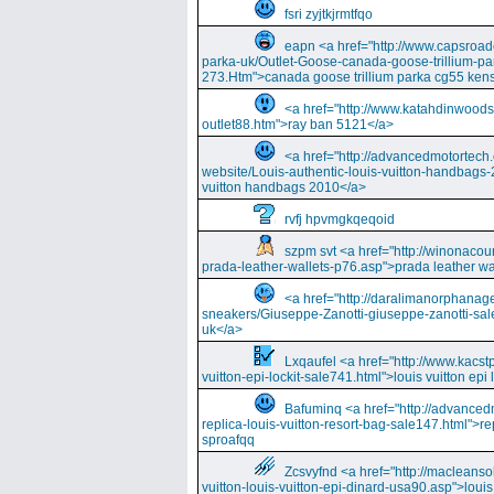
fsri zyjtkjrmtfqo
eapn <a href="http://www.capsroa
parka-uk/Outlet-Goose-canada-goose-trillium-pa
273.Htm">canada goose trillium parka cg55 kens
<a href="http://www.katahdinwood
outlet88.htm">ray ban 5121</a>
<a href="http://advancedmotortech.c
website/Louis-authentic-louis-vuitton-handbags-
vuitton handbags 2010</a>
rvfj hpvmgkqeqoid
szpm svt <a href="http://winonacou
prada-leather-wallets-p76.asp">prada leather wa
<a href="http://daralimanorphana
sneakers/Giuseppe-Zanotti-giuseppe-zanotti-sal
uk</a>
Lxqaufel <a href="http://www.kacst
vuitton-epi-lockit-sale741.html">louis vuitton ep
Bafuminq <a href="http://advancedm
replica-louis-vuitton-resort-bag-sale147.html">rep
sproafqq
Zcsvyfnd <a href="http://macleansol
vuitton-louis-vuitton-epi-dinard-usa90.asp">louis