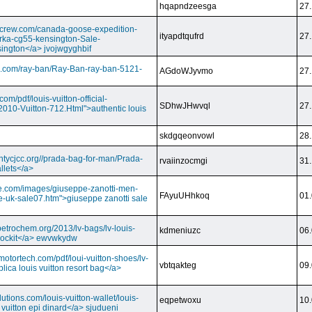
hqapndzeesga
27.
dcrew.com/canada-goose-expedition-
ityapdtqufrd
27.
rka-cg55-kensington-Sale-
ington</a> jvojwgyghbif
s.com/ray-ban/Ray-Ban-ray-ban-5121-
AGdoWJyvmo
27.
om/pdf/louis-vuitton-official-
SDhwJHwvql
27.
2010-Vuitton-712.Html">authentic louis
skdgqeonvowl
28.
ntycjcc.org//prada-bag-for-man/Prada-
rvaiinzocmgi
31.
llets</a>
ge.com/images/giuseppe-zanotti-men-
FAyuUHhkoq
01.
e-uk-sale07.htm">giuseppe zanotti sale
petrochem.org/2013/lv-bags/lv-louis-
kdmeniuzc
06.
i lockit</a> ewvwkydw
otortech.com/pdf/loui-vuitton-shoes/lv-
vbtqakteg
09.
lica louis vuitton resort bag</a>
utions.com/louis-vuitton-wallet/louis-
eqpetwoxu
10.
 vuitton epi dinard</a> sjudueni