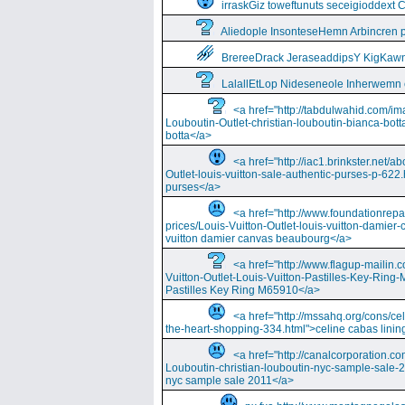
irraskGiz toweftunuts seceigioddext 
Aliedople InsonteseHemn Arbincren
BrereeDrack JeraseaddipsY KigKaw
LalallEtLop Nideseneole Inherwemn
<a href="http://tabdulwahid.com/im
Louboutin-Outlet-christian-louboutin-bianca-bott
botta</a>
<a href="http://iac1.brinkster.net/ab
Outlet-louis-vuitton-sale-authentic-purses-p-622.
purses</a>
<a href="http://www.foundationrepa
prices/Louis-Vuitton-Outlet-louis-vuitton-damie
vuitton damier canvas beaubourg</a>
<a href="http://www.flagup-mailin.
Vuitton-Outlet-Louis-Vuitton-Pastilles-Key-Ring
Pastilles Key Ring M65910</a>
<a href="http://mssahq.org/cons/cel
the-heart-shopping-334.html">celine cabas lining
<a href="http://canalcorporation.co
Louboutin-christian-louboutin-nyc-sample-sale-
nyc sample sale 2011</a>