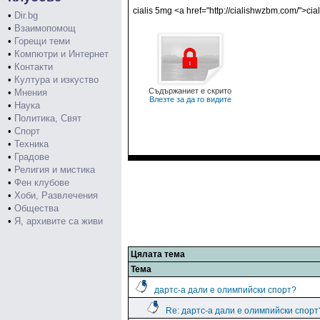
cialis 5mg <a href="http://cialishwzbm.com/">cia
•
Dir.bg
•
Взаимопомощ
•
Горещи теми
•
Компютри и Интернет
•
Контакти
•
Култура и изкуство
Съдържаниет е скрито
•
Мнения
Влезте за да го видите
•
Наука
•
Политика, Свят
•
Спорт
•
Техника
•
Градове
•
Религия и мистика
•
Фен клубове
•
Хоби, Развлечения
•
Общества
•
Я, архивите са живи
Цялата тема
Тема
дартс-а дали е олимпийски спорт?
Re: дартс-а дали е олимпийски спорт