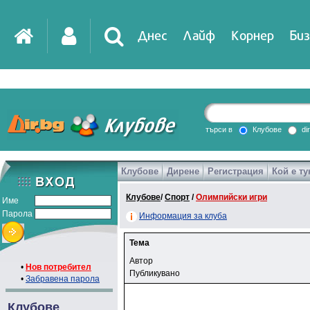
Днес
Лайф
Корнер
Биз
търси в
Клубове
di
Клубове
Дирене
Регистрация
Кой е ту
Клубове
/
Спорт
/
Олимпийски игри
Име
Парола
Информация за клуба
Тема
Автор
•
Нов потребител
Публикувано
•
Забравена парола
Клубове