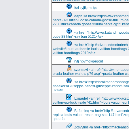
fsri zyjtkjrmtfqo
eapn <a href="http://www.capsroa
parka-uk/Outlet-Goose-canada-goose-trillium-pa
273.Htm">canada goose trillium parka cg55 kens
<a href="http://www.katahdinwood
outlet88.htm">ray ban 5121</a>
<a href="http://advancedmotortech.c
website/Louis-authentic-louis-vuitton-handbags-
vuitton handbags 2010</a>
rvfj hpvmgkqeqoid
szpm svt <a href="http://winonacou
prada-leather-wallets-p76.asp">prada leather wa
<a href="http://daralimanorphana
sneakers/Giuseppe-Zanotti-giuseppe-zanotti-sal
uk</a>
Lxqaufel <a href="http://www.kacst
vuitton-epi-lockit-sale741.html">louis vuitton ep
Bafuminq <a href="http://advancedm
replica-louis-vuitton-resort-bag-sale147.html">rep
sproafqq
Zcsvyfnd <a href="http://macleansol