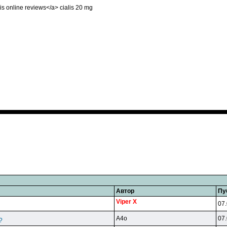
lis online reviews</a> cialis 20 mg
Автор
Пу
Viper X
07.
A4o
07.
?