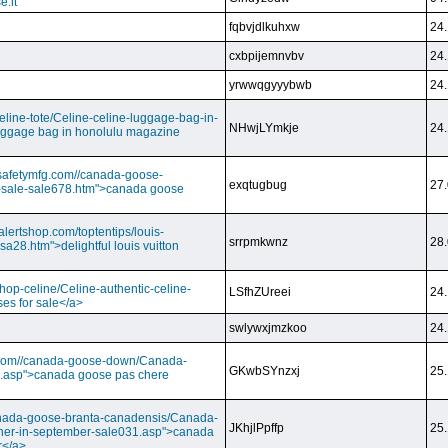
e.it
fqbvjdlkuhxw
24.
cxbpijemnvbv
24.
yrwwqgyyybwb
24.
/celine-tote/Celine-celine-luggage-bag-in-
NHwjLYmkje
24.
uggage bag in honolulu magazine
vesafetymfg.com//canada-goose-
exqtugbug
27.
-sale-sale678.htm">canada goose
lertshop.com/toptentips/louis-
srrpmkwnz
28.
usa28.htm">delightful louis vuitton
/shop-celine/Celine-authentic-celine-
LSfhZUreei
24.
ses for sale</a>
swlywxjmzkoo
24.
ry.com//canada-goose-down/Canada-
GKwbSYnzxj
25.
.asp">canada goose pas chere
//canada-goose-branta-canadensis/Canada-
JKhjlPpffp
25.
her-in-september-sale031.asp">canada
r</a>