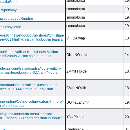
smonabusa
19.
CeaxiaGried
smonabusa
19.
 psypekamy
smonabusa
19.
nwago apedaRinidire
smonabusa
19.
 essessyceme
ages/christian-louboutin-shoes/Christian-
VTilOAjwhp
13.
a-p-661.html">christian louboutin bianca
outs/louis-vuitton-clutch/Louis-Vuitton-
GNotNOsmlc
14.
html">louis vuitton sale authentic
irtexas.com/fsafsadsadsa/louis-vuitton-
ZMmlFHpjde
18.
r-canvas-beaubourg-p-627.html">louis
com/abouts/louis-vuitton-purses/Louis-
CVqhNOxllh
18.
-M65910-p-444.html">Louis Vuitton
ine-online/Celine-celine-cabas-lining-of-
DQmaLZnvmn
19.
 of the heart</a>
m/cgi-bin/louboutin-men/Christian-
YAlzPMpitd
20.
2011-shoes-830.asp">christian louboutin
Cindyzedw
04.