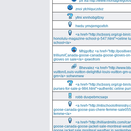
px fxa http://www.montagnegolos
znoi ytchlquczdvz
yfmi xnnhobgifzxy
hwdu ymvjemgoxfoh
<a href="http://scbssnj.org/cgi-bin
honolulu-magazine-school-p-547.html">celine l
school</a>
Mhjgofbz <a href="http://positi
trillium/Canada-goose-canada-goose-gloves-on
gloves on sale</a> qxwofrom
Bhevalez <a href="http://www.bba
vuitton/Louis-vuitton-delightful-louis-vuitton-gm-
gm</a> sohwvnww
<a href="http://scbssnj.org/cgi-bin
purses-for-sale-p-984.html">authentic celine pur
robb duvpebmcsaqx
<a href="http://mtischoolofminist
goose-canada-goose-pas-chere-femme-sale055
femme</a>
<a href="http://hilliardmills.com
goose-canada-goose-jacket-sale-montreal-weat
goose jacket sale montreal weather in septembe