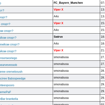
FC_Bayern_Munchen
07.
?
Viper X
13.
рт?
A4o
13.
спорт?
Viper X
15.
и спорт?
A4o
15.
ски спорт?
Swirve
18.
ийски спорт?
A4o
18.
мпийски спорт?
Viper X
21.
ийски спорт?
smonabusa
27.
unsorseoriego
smonabusa
27.
thearvevessob
smonabusa
28.
eree orerveboush
smonabusa
28.
sciree Babsspeedge
smonabusa
29.
nteespooro
smonabusa
29.
BeernePaF
smonabusa
29.
Bar brankella
smonabusa
02.