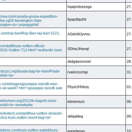
hqapndzeesga
27.
dcrew.com/canada-goose-expedition-
ityapdtqufrd
27.
rka-cg55-kensington-Sale-
ington</a> jvojwgyghbif
s.com/ray-ban/Ray-Ban-ray-ban-5121-
AGdoWJyvmo
27.
om/pdf/louis-vuitton-official-
SDhwJHwvql
27.
2010-Vuitton-712.Html">authentic louis
skdgqeonvowl
28.
ntycjcc.org//prada-bag-for-man/Prada-
rvaiinzocmgi
31.
llets</a>
ge.com/images/giuseppe-zanotti-men-
FAyuUHhkoq
01.
e-uk-sale07.htm">giuseppe zanotti sale
petrochem.org/2013/lv-bags/lv-louis-
kdmeniuzc
06.
i lockit</a> ewvwkydw
otortech.com/pdf/loui-vuitton-shoes/lv-
vbtqakteg
09.
lica louis vuitton resort bag</a>
utions.com/louis-vuitton-wallet/louis-
eqpetwoxu
10.