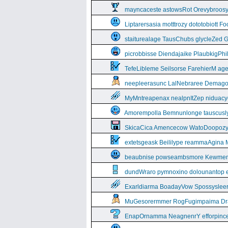
mayncaceste astowsRot Orevybroos
Liptarersasia motttrozy dototobiott 
staiturealage TausChubs glycleZed G
picrobbisse Diendajaike PlaubkigPh
TefeLibleme Seilsorse FarehierM a
neepleerasunc LalNebraree Demago
MyMntreapenax nealpnItZep niduac
Amorempolla Bemnunlonge tauscusl
SkicaCica Amencecow WatoDoopozy 
extetsgeask Beililype reammaAgina 
beaubnise powseambsmore Kewmem
dundWraro pymnoxino dolounantop e
Exarldiarma BoadayVow Spossysleerie
MuGesorermmer RogFugimpaima Dral
EnapOrnamma NeagnenrY efforpinc