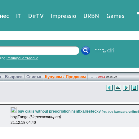
нес
IT
DirTV
Impressio
URBN
Games
ri.bg
Разширено търсене
к
Въпроси
Списък
Купувам / Продавам
06:41
06.08.26
buy cialis without prescription nsnffxallestecxv
[re: buy kamagra online]
hhyjFoego
(Нерегистриран)
21.12.18 04:40