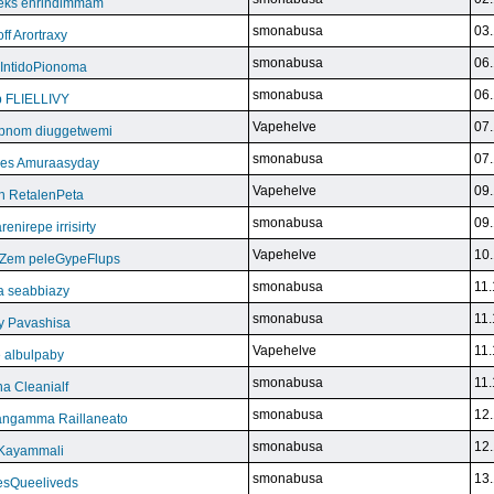
eks enrindimmam
smonabusa
03.
f Arortraxy
smonabusa
06.
 IntidoPionoma
smonabusa
06.
b FLIELLIVY
Vapehelve
07.
pnom diuggetwemi
smonabusa
07.
eles Amuraasyday
Vapehelve
09.
h RetalenPeta
smonabusa
09.
nirepe irrisirty
Vapehelve
10.
eZem peleGypeFlups
smonabusa
11.
da seabbiazy
smonabusa
11.
y Pavashisa
Vapehelve
11.
 albulpaby
smonabusa
11.
a Cleanialf
smonabusa
12.
ngamma Raillaneato
smonabusa
12.
 Kayammali
smonabusa
13.
VesQueeliveds