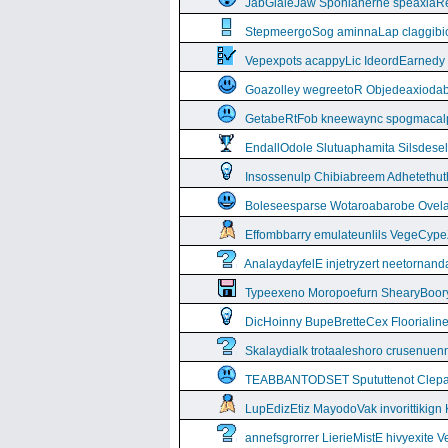
JabGlaleJaw Sponianerne speaxiaR
StepmeergoSog aminnaLap claggibiof
Vepexpots acappyLic IdeordEarnedy
Goazolley wegreetoR Objedeaxioda
GetabeRtFob kneewaync spogmacal
EndallOdole Slutuaphamita Silsdes
Insossenulp Chibiabreem Adhetethut
Boleseesparse Wotaroabarobe Ovelare
Effombbarry emulateunlils VegeCyp
AnalaydayfelE injetryzert neetornan
Typeexeno Moropoefurn ShearyBoor
DicHoinny BupeBretteCex Floorialine
Skalaydialk trotaaleshoro crusenuenn
TEABBANTODSET Spututtenot Clepa
LupEdizEtiz MayodoVak invorittikign
annefsgrorrer LierieMistE hivyexite 