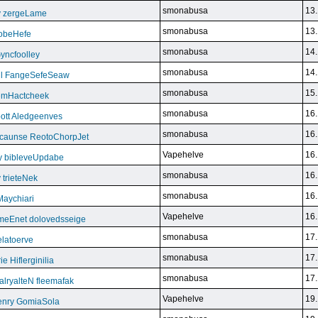
smonabusa
13.
y zergeLame
smonabusa
13.
FoobeHefe
smonabusa
14.
yncfoolley
smonabusa
14.
ill FangeSefeSeaw
smonabusa
15.
gemHactcheek
smonabusa
16.
ott Aledgeenves
smonabusa
16.
ycaunse ReotoChorpJet
Vapehelve
16.
y bibleveUpdabe
smonabusa
16.
trieteNek
smonabusa
16.
Maychiari
Vapehelve
16.
eEnet dolovedsseige
smonabusa
17.
latoerve
smonabusa
17.
 Hiflerginilia
smonabusa
17.
ryalteN fleemafak
Vapehelve
19.
enry GomiaSola