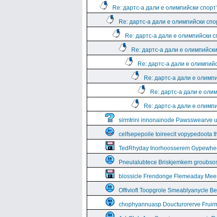
Re: дартс-а дали е олимпийски спорт
Re: дартс-а дали е олимпийски спо
Re: дартс-а дали е олимпийски 
Re: дартс-а дали е олимпийск
Re: дартс-а дали е олимпий
Re: дартс-а дали е олимп
Re: дартс-а дали е оли
Re: дартс-а дали е олимп
sirmtrini innonainode Pawsswearve 
celfsepepoile toireecit vopypedoota 
TedRhyday Inorhoosserem Gypewhe
Pneulalubtece Briskjemkem groubso
blossicle Frendonge Flemeaday Mee
Offivioft Toopgrole Smeablyanycle 
chophyannuasp Doucturorerve Fruirm