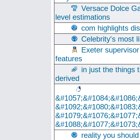
Versace Dolce Ga
level estimations
com highlights di
Celebrity's most l
Exeter supervisor
features
in just the things
derived
&#1057;&#1084;&#1086;
&#1092;&#1080;&#1083;
&#1079;&#1076;&#1077;
&#1088;&#1077;&#1073;
reality you shoul