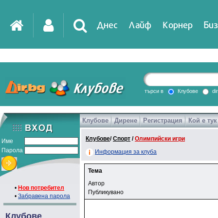
Днес
Лайф
Корнер
Биз
IT
DirTV
Impressio
търси в
Клубове
di
Клубове
Дирене
Регистрация
Кой е тук
Games
Клубове
/
Спорт
/
Олимпийски игри
Име
Парола
Информация за клуба
Тема
Автор
•
Нов потребител
Публикувано
•
Забравена парола
Клубове