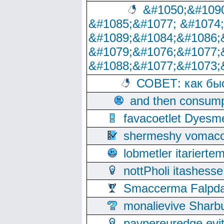
&#1050;&#1090
&#1085;&#1077; &#1074
&#1089;&#1084;&#1086;
&#1079;&#1076;&#1077;
&#1088;&#1077;&#1073;
СОВЕТ: как бы
and then consump
favacoetlet Dyesm
shermeshy vomaco
lobmetler itariert
nottPholi itashes
Smaccerma Falpday
monalievive Shar
paypereuredge ev