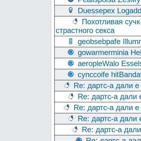
Duessepex Logadd
Похотливая сучк
страстного секса
geobsebpafe Illumn
gowarmerminia Hel
aeropleWalo Essel
cynccoife hitBanda
Re: дартс-а дали е
Re: дартс-а дали
Re: дартс-а дали е
Re: дартс-а дали
Re: дартс-а дал
Re: дартс-а да