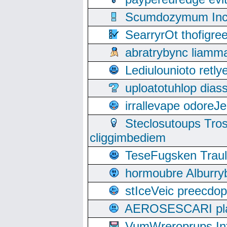
Scumdozymum Incof
SearryrOt thofigr
abratrybync liamm
Lediulounioto retl
uploatotuhlop dia
irrallevape odore
Steclosutoups Tr
cliggimbediem
TeseFugsken Traula
hormoubre Alburr
stIceVeic preecdop
AEROSESCARI plack
VumWreroprups In