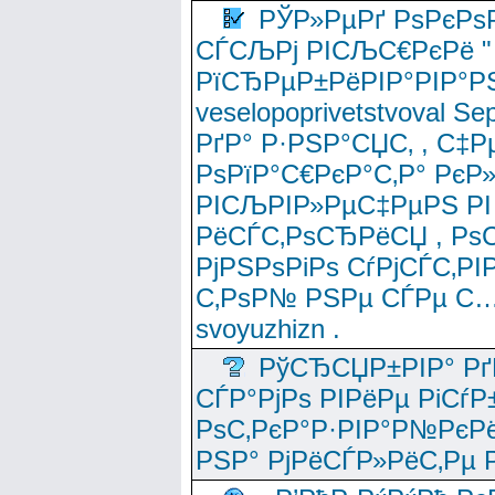
РЎР»РµРґ РѕРєРѕ
СЃСЉРј РІСЉС€РєРё " 
РїСЂРµР±РёРІР°РІР°РЅ
veselopoprivetstvoval 
РґР° Р·РЅР°СЏС‚ , С‡Р
РѕРїР°С€РєР°С‚Р° РєР
РІСЉРІР»РµС‡РµРЅ РІ
РёСЃС‚РѕСЂРёСЏ , РѕС‚ 
РјРЅРѕРіРѕ СѓРјСЃС‚РІ
С‚РѕР№ РЅРµ СЃРµ С…
svoyuzhizn .
РўСЂСЏР±РІР° Рґ
СЃР°РјРѕ РІРёРµ РіСѓР
РѕС‚РєР°Р·РІР°Р№РєРё
РЅР° РјРёСЃР»РёС‚Рµ Р