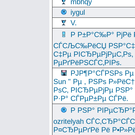
mbhqy
iygul
V.
Р Р±Р°С‰Р° РјРё
СЃСЉС‰РёСЏ РЅР°С‡Рё
С‡Рµ РІСЂРµРјРµС‚Рѕ,
РµРґРёРЅСЃС‚РІРѕ.
РЈР¶Р°СЃРЅРѕ Рµ
Sun " Рµ , РЅРѕ Р»РёС
РѕС‚ РІСЂРµРјРµ РЅР°
Р·Р° СЃРµР±Рµ СЃРё.
Р РЅР° РІРµСЂР°
ozritelyah СЃС‚СЂР°С
Р¤СЂРµРґРё Рё Р•Р»Рё