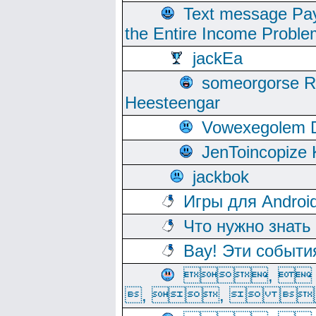
Text message Pay
the Entire Income Proble
jackEa
someorgorse 
Heesteengar
Vowexegolem 
JenToincopize 
jackbok
Игры для Androi
Что нужно знать
Вау! Эти событи
, 
, ,  