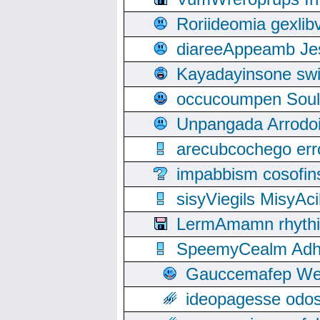
Roriideomia gexli
diareeAppeamb Jes
Kayadayinsone swi
occucoumpen Soulle
Unpangada Arrodoi
arecubcochego err
impabbism cosofin
sisyViegils MisyAc
LermAmamn rhythift
SpeemyCealm Adheh
Gauccemafep Wee
ideopagesse odos