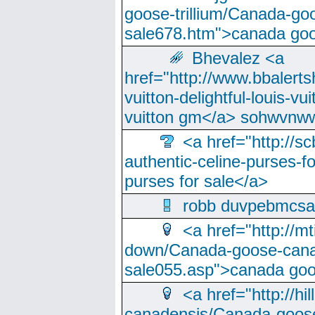
goose-trillium/Canada-go
sale678.htm">canada goo
Bhevalez <a
href="http://www.bbalerts
vuitton-delightful-louis-v
vuitton gm</a> sohwvnw
<a href="http://sc
authentic-celine-purses-f
purses for sale</a>
robb duvpebmcsa
<a href="http://m
down/Canada-goose-cana
sale055.asp">canada go
<a href="http://hi
canadensis/Canada-goose