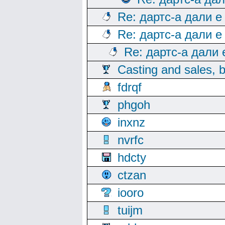
Re: дартс-а дали е
Re: дартс-а дали е
Re: дартс-а дали
Casting and sales, b
fdrqf
phgoh
inxnz
nvrfc
hdcty
ctzan
iooro
tuijm