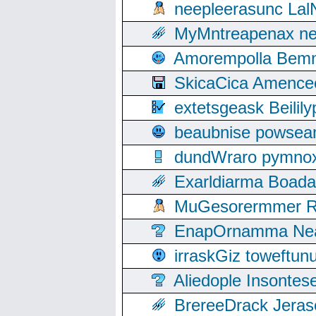
neepleerasunc Lal
MyMntreapenax ne
Amorempolla Bemn
SkicaCica Amence
extetsgeask Beili
beaubnise powse
dundWraro pymnoxi
Exarldiarma Boaday
MuGesorermmer Ro
EnapOrnamma Neag
irraskGiz toweftun
Aliedople Insonte
BrereeDrack Jeras