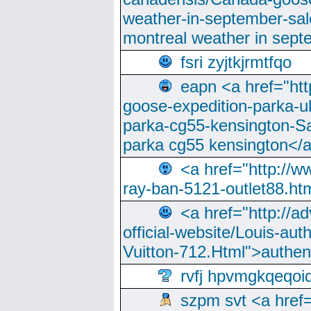
weather-in-september-sa
montreal weather in sep
fsri zyjtkjrmtfqo
eapn <a href="ht
goose-expedition-parka-u
parka-cg55-kensington-Sa
parka cg55 kensington</a
<a href="http://
ray-ban-5121-outlet88.h
<a href="http://a
official-website/Louis-aut
Vuitton-712.Html">authen
rvfj hpvmgkqeqoi
szpm svt <a href=