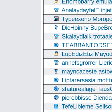
Effombbarry emul
AnalaydayfelE inje
Typeexeno Moropo
DicHoinny BupeBret
Skalaydialk trotaa
TEABBANTODSET S
LupEdizEtiz Mayod
annefsgrorrer Lier
mayncaceste asto
Liptarersasia mott
staiturealage Taus
picrobbisse Diend
TefeLibleme Seils