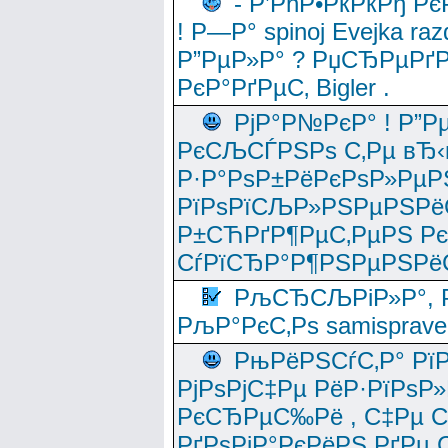
- Р’РћР•РќРќРђ Рє
! Р—Р° spinoj Еvejka raz
Р”РµР»Р° ? РџСЂРµРґ
РєР°РґРµС‚ Bigler .
РјР°Р№РєР° ! Р”Р
РєСЉСЃРЅРѕ С‚Рµ вЂ‹
Р·Р°РѕР±РёРєРѕР»РµР
РїРѕРїСЉР»РЅРµРЅРё
Р±СЋРґР¶РµС‚РµРЅ Р
СѓРїСЂР°Р¶РЅРµРЅРё
РљСЂСЉРіР»Р°, Р
РљР°РєС‚Рѕ samisprave
РњРёРЅСѓС‚Р° Рї
РјРѕРјС‡Рµ РёР·РїРѕР»
РєСЂРµС‰Рё , С‡Рµ СЃРє
РґРѕРјР°РєРёРЅ РґРµ