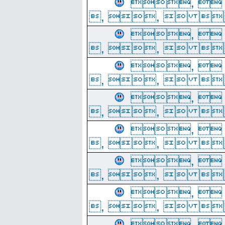
, 
, ,  
, 
, ,  
, 
, ,  
, 
, ,  
, 
, ,  
, 
, ,  
, 
, ,  
, 