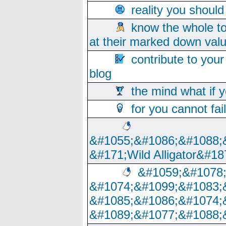
reality you shoul
know the whole to
at their marked down val
contribute to your
blog
the mind what if 
for you cannot fai
&#1055;&#1086;&#1088;
&#171;Wild Alligator&#18
&#1059;&#1078
&#1074;&#1099;&#1083;
&#1085;&#1086;&#1074;
&#1089;&#1077;&#1088;