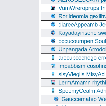
VumWreroprups In
Roriideomia gexli
diareeAppeamb Jes
Kayadayinsone swi
occucoumpen Soulle
Unpangada Arrodoi
arecubcochego err
impabbism cosofin
sisyViegils MisyAc
LermAmamn rhythift
SpeemyCealm Adheh
Gauccemafep Wee