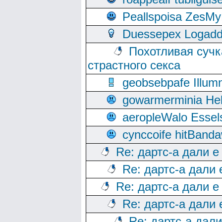
Peallspoisa ZesMy
Duessepex Logadd
Похотливая сучк
страстного секса
geobsebpafe Illumn
gowarmerminia Hel
aeropleWalo Essel
cynccoife hitBanda
Re: дартс-а дали е
Re: дартс-а дали
Re: дартс-а дали е
Re: дартс-а дали
Re: дартс-а дал