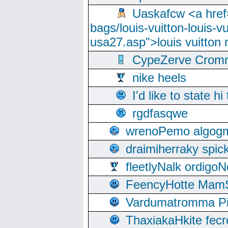
Uaskafcw <a href=
bags/louis-vuitton-louis-
usa27.asp">louis vuitto
CypeZerve Cromm
nike heels
I'd like to state hi
rgdfasqwe
wrenoPemo algogm
draimiherraky spic
fleetlyNalk ordigoN
FeencyHotte Mam
Vardumatromma Pio
ThaxiakaHkite fec