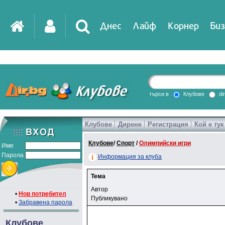
Днес
Лайф
Корнер
Биз
IT
DirTV
Impressio
търси в
Клубове
di
Клубове
Дирене
Регистрация
Кой е тук
Games
Клубове
/
Спорт
/
Олимпийски игри
Име
Парола
Информация за клуба
Тема
Автор
•
Нов потребител
Публикувано
•
Забравена парола
Клубове