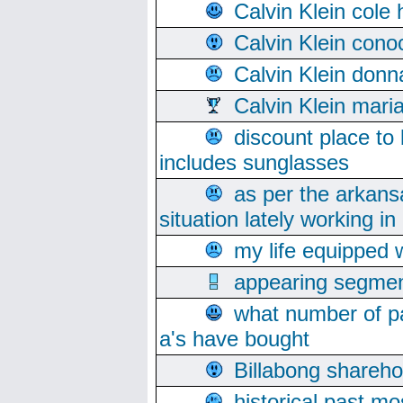
Calvin Klein cole
Calvin Klein cono
Calvin Klein donn
Calvin Klein mari
discount place to
includes sunglasses
as per the arkans
situation lately working in 
my life equipped w
appearing segmen
what number of pa
a's have bought
Billabong sharehol
historical past mo