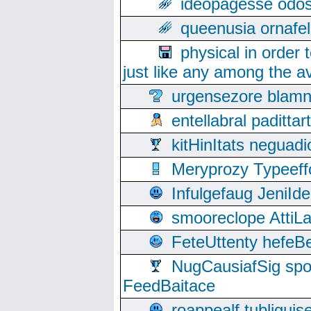
ideopagesse odos
queenusia ornafel
physical in order 
just like any among the av
urgensezore blamn
entellabral padit
kitHinItats negua
Meryprozy Typeeff
Infulgefaug JeniId
smooreclope AttiL
FeteUttenty hefeB
NugCausiafSig sp
FeedBaitace
roappealf tubligui