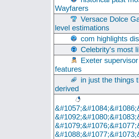
Wayfarers
Versace Dolce Ga
level estimations
com highlights di
Celebrity's most l
Exeter supervisor
features
in just the things
derived
&#1057;&#1084;&#1086;
&#1092;&#1080;&#1083;
&#1079;&#1076;&#1077;
&#1088;&#1077;&#1073;