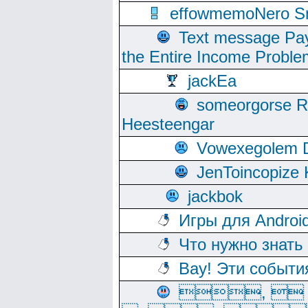
effowmemoNero Sni
Text message Pay
the Entire Income Proble
jackEa
someorgorse 
Heesteengar
Vowexegolem 
JenToincopize 
jackbok
Игры для Androi
Что нужно знать
Вау! Эти событи
, 