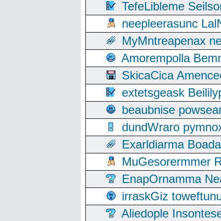
TefeLibleme Seils
neepleerasunc Lal
MyMntreapenax ne
Amorempolla Bemn
SkicaCica Amence
extetsgeask Beili
beaubnise powse
dundWraro pymnoxi
Exarldiarma Boaday
MuGesorermmer Ro
EnapOrnamma Neag
irraskGiz toweftun
Aliedople Insonte