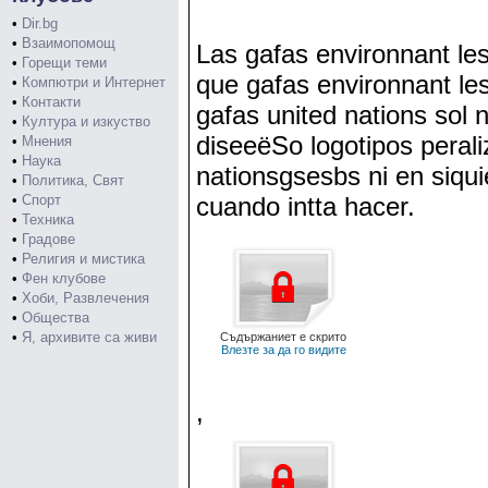
•
Dir.bg
•
Взаимопомощ
Las gafas environnant les
•
Горещи теми
que gafas environnant le
•
Компютри и Интернет
•
Контакти
gafas united nations sol 
•
Култура и изкуство
diseеёЅo logotipos perali
•
Мнения
•
Наука
nationsgsesbs ni en siqui
•
Политика, Свят
•
Спорт
cuando intta hacer.
•
Техника
•
Градове
•
Религия и мистика
•
Фен клубове
•
Хоби, Развлечения
•
Общества
•
Я, архивите са живи
Съдържаниет е скрито
Влезте за да го видите
,