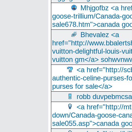
Mhjgofbz <a href
goose-trillium/Canada-go
sale678.htm">canada goo
Bhevalez <a
href="http://www.bbalerts
vuitton-delightful-louis-v
vuitton gm</a> sohwvnw
<a href="http://sc
authentic-celine-purses-f
purses for sale</a>
robb duvpebmcsa
<a href="http://m
down/Canada-goose-cana
sale055.asp">canada go