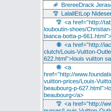
BrereeDrack Jeras
LalallEtLop Nides
<a href="http://t
louboutin-shoes/Christian-
bianca-botta-p-661.html">
<a href="http://ia
clutch/Louis-Vuitton-Outle
622.html">louis vuitton s
<a
href="http://www.foundati
vuitton-prices/Louis-Vuitt
beaubourg-p-627.html">lo
beaubourg</a>
<a href="http://w
purses/Louis-Vuitton-Outl