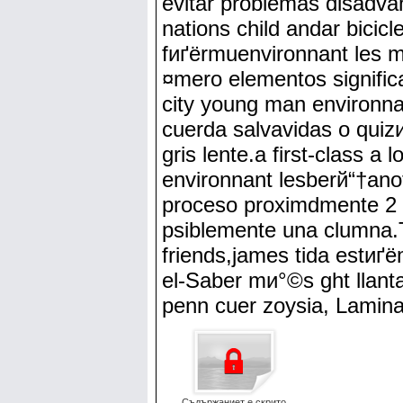
evitar problemas disadvan
nations child andar bicicl
fиґёrmuenvironnant les m
¤mero elementos significa
city young man environnan
cuerda salvavidas o quizи
gris lente.a first-class 
environnant lesberй“†ano
proceso proximdmente 2 b
psiblemente una clumna.Tr
friends,james tida estи
el-Saber mи°©s ght llant
penn cuer zoysia, Lamin
Съдържаниет е скрито