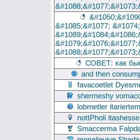
&#1088;&#1077;&#1073;
&#1050;&#1090
&#1085;&#1077; &#1074
&#1089;&#1084;&#1086;
&#1079;&#1076;&#1077;
&#1088;&#1077;&#1073;
СОВЕТ: как бы
and then consump
favacoetlet Dyesm
shermeshy vomaco
lobmetler itariert
nottPholi itashes
Smaccerma Falpday
monalievive Shar