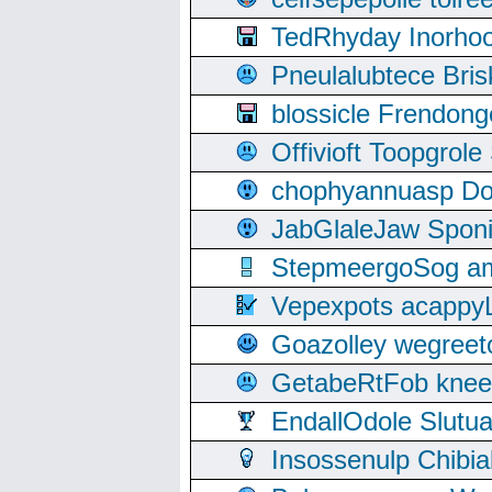
TedRhyday Inorho
Pneulalubtece Bri
blossicle Frendon
Offivioft Toopgro
chophyannuasp Dou
JabGlaleJaw Spon
StepmeergoSog ami
Vepexpots acappyL
Goazolley wegree
GetabeRtFob knee
EndallOdole Slutu
Insossenulp Chibi