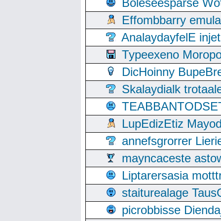
Boleseesparse Wota
Effombbarry emul
AnalaydayfelE inje
Typeexeno Moropo
DicHoinny BupeBret
Skalaydialk trotaa
TEABBANTODSET S
LupEdizEtiz Mayod
annefsgrorrer Lier
mayncaceste asto
Liptarersasia mott
staiturealage Taus
picrobbisse Diend