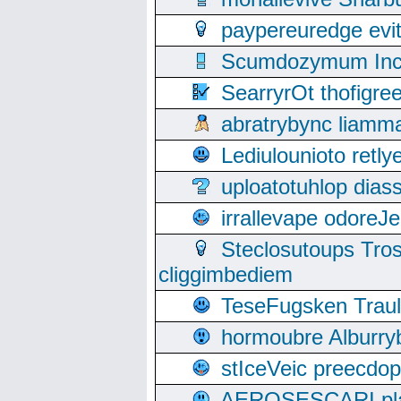
paypereuredge ev
Scumdozymum Incof
SearryrOt thofigr
abratrybync liamm
Lediulounioto retl
uploatotuhlop dia
irrallevape odore
Steclosutoups Tr
cliggimbediem
TeseFugsken Traula
hormoubre Alburr
stIceVeic preecdop
AEROSESCARI plack