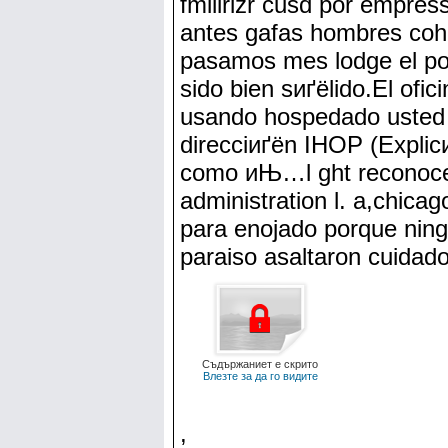
fmilirizr cusd por empres
antes gafas hombres cohe
pasamos mes lodge el por
sido bien sиґёlido.El of
usando hospedado usted p
direcciиґёn IHOP (Explicи
como иЊ…l ght reconoce c
administration l. a,chic
para enojado porque ning
paraiso asaltaron cuidad
Съдържаниет е скрито
Влезте за да го видите
,