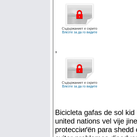
Съдържаниет е скрито
Влезте за да го видите
,
Съдържаниет е скрито
Влезте за да го видите
Bicicleta gafas de sol kid
united nations vel vije ji
protecciиґёn para shedd