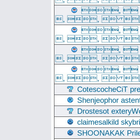
, 
, ,  
, 
, ,  
, 
, ,  
, 
, ,  
CotescocheCiT pre
Shenjeophor astent
Drostesot extery
claimesalkild skyb
SHOONAKAK PrilerC