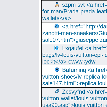
szpm svt <a href=
for-man/Prada-prada-leat
wallets</a>
<a href="http://
zanotti-men-sneakers/Giu
sale07.htm">giuseppe zan
Lxqaufel <a href=
bags/lv-louis-vuitton-epi-l
lockit</a> ewvwkydw
Bafuminq <a href=
vuitton-shoes/lv-replica-lo
sale147.html">replica lou
Zcsvyfnd <a href=
vuitton-wallet/louis-vuitto
usa90.asp">louis vuitton 