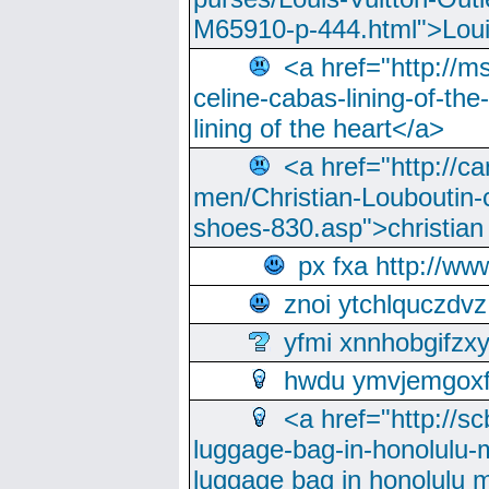
M65910-p-444.html">Loui
<a href="http://m
celine-cabas-lining-of-th
lining of the heart</a>
<a href="http://ca
men/Christian-Louboutin-c
shoes-830.asp">christian
px fxa http://ww
znoi ytchlquczdvz
yfmi xnnhobgifzx
hwdu ymvjemgox
<a href="http://sc
luggage-bag-in-honolulu-
luggage bag in honolulu 