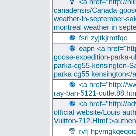
<a href="http://hi
canadensis/Canada-goose
weather-in-september-sa
montreal weather in sep
fsri zyjtkjrmtfqo
eapn <a href="ht
goose-expedition-parka-u
parka-cg55-kensington-Sa
parka cg55 kensington</a
<a href="http://
ray-ban-5121-outlet88.h
<a href="http://a
official-website/Louis-aut
Vuitton-712.Html">authen
rvfj hpvmgkqeqoi