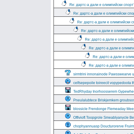
Re: дартс-а дали е олимпийски спорт
Re: дартс-а дали е олимпийски спо
Re: дартс-а дали е олимпийски 
Re: дартс-а дали е олимпийск
Re: дартс-а дали е олимпий
Re: дартс-а дали е олимп
Re: дартс-а дали е оли
Re: дартс-а дали е олимп
sirmtrini innonainode Pawsswearve 
celfsepepoile toireecit vopypedoota 
TedRhyday Inorhoosserem Gypewhe
Pneulalubtece Briskjemkem groubso
blossicle Frendonge Flemeaday Mee
Offivioft Toopgrole Smeablyanycle 
chophyannuasp Doucturorerve Fruirm