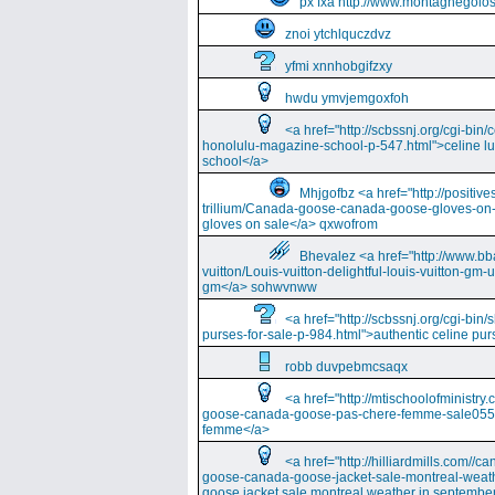
px fxa http://www.montagnegolos
znoi ytchlquczdvz
yfmi xnnhobgifzxy
hwdu ymvjemgoxfoh
<a href="http://scbssnj.org/cgi-bin
honolulu-magazine-school-p-547.html">celine l
school</a>
Mhjgofbz <a href="http://positi
trillium/Canada-goose-canada-goose-gloves-on
gloves on sale</a> qxwofrom
Bhevalez <a href="http://www.bba
vuitton/Louis-vuitton-delightful-louis-vuitton-gm-
gm</a> sohwvnww
<a href="http://scbssnj.org/cgi-bin
purses-for-sale-p-984.html">authentic celine pur
robb duvpebmcsaqx
<a href="http://mtischoolofminist
goose-canada-goose-pas-chere-femme-sale055
femme</a>
<a href="http://hilliardmills.com
goose-canada-goose-jacket-sale-montreal-weat
goose jacket sale montreal weather in septembe