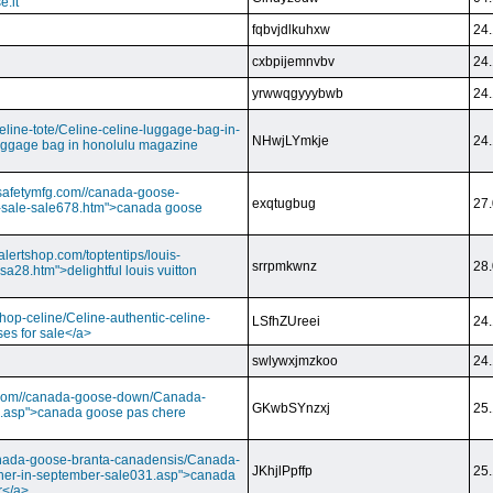
e.it
fqbvjdlkuhxw
24.
cxbpijemnvbv
24.
yrwwqgyyybwb
24.
/celine-tote/Celine-celine-luggage-bag-in-
NHwjLYmkje
24.
uggage bag in honolulu magazine
vesafetymfg.com//canada-goose-
exqtugbug
27.
-sale-sale678.htm">canada goose
lertshop.com/toptentips/louis-
srrpmkwnz
28.
usa28.htm">delightful louis vuitton
/shop-celine/Celine-authentic-celine-
LSfhZUreei
24.
ses for sale</a>
swlywxjmzkoo
24.
ry.com//canada-goose-down/Canada-
GKwbSYnzxj
25.
.asp">canada goose pas chere
//canada-goose-branta-canadensis/Canada-
JKhjlPpffp
25.
her-in-september-sale031.asp">canada
r</a>