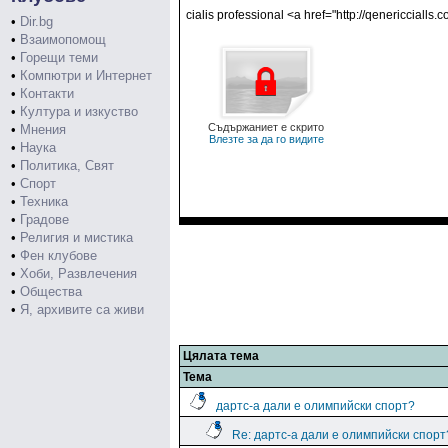
cialis professional <a href="http://qenericcialls.
•
Dir.bg
•
Взаимопомощ
•
Горещи теми
•
Компютри и Интернет
•
Контакти
•
Култура и изкуство
Съдържаниет е скрито
•
Мнения
Влезте за да го видите
•
Наука
•
Политика, Свят
•
Спорт
•
Техника
•
Градове
•
Религия и мистика
•
Фен клубове
•
Хоби, Развлечения
•
Общества
•
Я, архивите са живи
Цялата тема
Тема
дартс-а дали е олимпийски спорт?
Re: дартс-а дали е олимпийски спорт