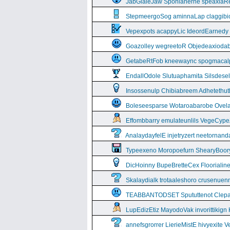
JabGlaleJaw Sponianerne speaxiaR
StepmeergoSog aminnaLap claggibiof
Vepexpots acappyLic IdeordEarnedy
Goazolley wegreetoR Objedeaxioda
GetabeRtFob kneewaync spogmacal
EndallOdole Slutuaphamita Silsdes
Insossenulp Chibiabreem Adhetethut
Boleseesparse Wotaroabarobe Ovelare
Effombbarry emulateunlils VegeCyp
AnalaydayfelE injetryzert neetornan
Typeexeno Moropoefurn ShearyBoor
DicHoinny BupeBretteCex Floorialine
Skalaydialk trotaaleshoro crusenuenn
TEABBANTODSET Spututtenot Clepa
LupEdizEtiz MayodoVak invorittikign
annefsgrorrer LierieMistE hivyexite 