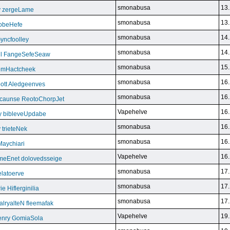
smonabusa
13.
y zergeLame
smonabusa
13.
FoobeHefe
smonabusa
14.
yncfoolley
smonabusa
14.
ill FangeSefeSeaw
smonabusa
15.
gemHactcheek
smonabusa
16.
ott Aledgeenves
smonabusa
16.
ycaunse ReotoChorpJet
Vapehelve
16.
y bibleveUpdabe
smonabusa
16.
trieteNek
smonabusa
16.
Maychiari
Vapehelve
16.
eEnet dolovedsseige
smonabusa
17.
latoerve
smonabusa
17.
 Hiflerginilia
smonabusa
17.
ryalteN fleemafak
Vapehelve
19.
enry GomiaSola