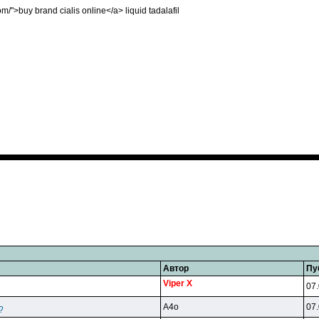
com/">buy brand cialis online</a> liquid tadalafil
Автор
Пу
Viper X
07.
A4o
07.
?