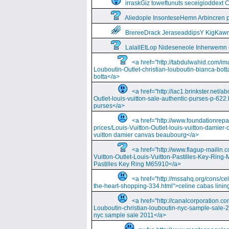
irraskGiz toweftunuts seceigioddext 
Aliedople InsonteseHemn Arbincren
BrereeDrack JeraseaddipsY KigKaw
LalallEtLop Nideseneole Inherwemn
<a href="http://tabdulwahid.com/im
Louboutin-Outlet-christian-louboutin-bianca-bott
botta</a>
<a href="http://iac1.brinkster.net/ab
Outlet-louis-vuitton-sale-authentic-purses-p-622.
purses</a>
<a href="http://www.foundationrepa
prices/Louis-Vuitton-Outlet-louis-vuitton-damie
vuitton damier canvas beaubourg</a>
<a href="http://www.flagup-mailin.
Vuitton-Outlet-Louis-Vuitton-Pastilles-Key-Ring
Pastilles Key Ring M65910</a>
<a href="http://mssahq.org/cons/cel
the-heart-shopping-334.html">celine cabas lining
<a href="http://canalcorporation.co
Louboutin-christian-louboutin-nyc-sample-sale-
nyc sample sale 2011</a>