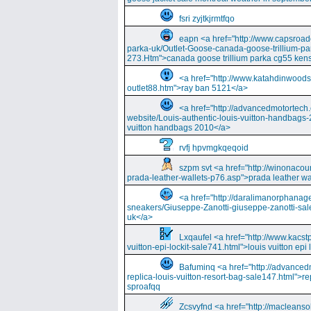
fsri zyjtkjrmtfqo
eapn <a href="http://www.capsroa
parka-uk/Outlet-Goose-canada-goose-trillium-pa
273.Htm">canada goose trillium parka cg55 kens
<a href="http://www.katahdinwood
outlet88.htm">ray ban 5121</a>
<a href="http://advancedmotortech.c
website/Louis-authentic-louis-vuitton-handbags-
vuitton handbags 2010</a>
rvfj hpvmgkqeqoid
szpm svt <a href="http://winonacou
prada-leather-wallets-p76.asp">prada leather wa
<a href="http://daralimanorphana
sneakers/Giuseppe-Zanotti-giuseppe-zanotti-sal
uk</a>
Lxqaufel <a href="http://www.kacst
vuitton-epi-lockit-sale741.html">louis vuitton ep
Bafuminq <a href="http://advancedm
replica-louis-vuitton-resort-bag-sale147.html">rep
sproafqq
Zcsvyfnd <a href="http://macleansol