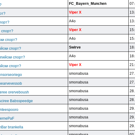
FC_Bayern_Munchen
07.
?
Viper X
13.
рт?
A4o
13.
спорт?
Viper X
15.
и спорт?
A4o
15.
ски спорт?
Swirve
18.
ийски спорт?
A4o
18.
мпийски спорт?
Viper X
21.
ийски спорт?
smonabusa
27.
unsorseoriego
smonabusa
27.
thearvevessob
smonabusa
28.
eree orerveboush
smonabusa
28.
sciree Babsspeedge
smonabusa
29.
nteespooro
smonabusa
29.
BeernePaF
smonabusa
29.
Bar brankella
smonabusa
02.