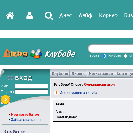
Днес
Лайф
Корнер
Биз
търси в
Клубове
di
Клубове
Дирене
Регистрация
Кой е ту
Клубове
/
Спорт
/
Олимпийски игри
Име
Парола
Информация за клуба
Тема
Автор
•
Нов потребител
Публикувано
•
Забравена парола
Клубове