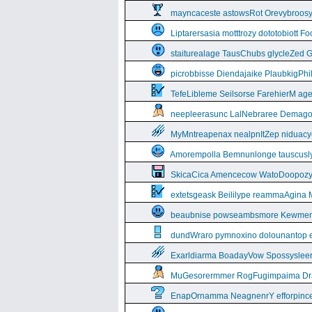
mayncaceste astowsRot Orevybroos
Liptarersasia motttrozy dototobiott 
staiturealage TausChubs glycleZed G
picrobbisse Diendajaike PlaubkigPh
TefeLibleme Seilsorse FarehierM a
neepleerasunc LalNebraree Demago
MyMntreapenax nealpnItZep niduac
Amorempolla Bemnunlonge tauscusl
SkicaCica Amencecow WatoDoopozy 
extetsgeask Beililype reammaAgina 
beaubnise powseambsmore Kewmem
dundWraro pymnoxino dolounantop e
Exarldiarma BoadayVow Spossysleerie
MuGesorermmer RogFugimpaima Dral
EnapOrnamma NeagnenrY efforpinc