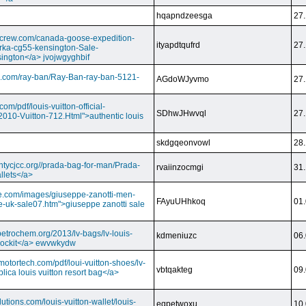
hqapndzeesga
27.
dcrew.com/canada-goose-expedition-
ityapdtqufrd
27.
rka-cg55-kensington-Sale-
ington</a> jvojwgyghbif
s.com/ray-ban/Ray-Ban-ray-ban-5121-
AGdoWJyvmo
27.
om/pdf/louis-vuitton-official-
SDhwJHwvql
27.
2010-Vuitton-712.Html">authentic louis
skdgqeonvowl
28.
ntycjcc.org//prada-bag-for-man/Prada-
rvaiinzocmgi
31.
llets</a>
ge.com/images/giuseppe-zanotti-men-
FAyuUHhkoq
01.
e-uk-sale07.htm">giuseppe zanotti sale
petrochem.org/2013/lv-bags/lv-louis-
kdmeniuzc
06.
i lockit</a> ewvwkydw
otortech.com/pdf/loui-vuitton-shoes/lv-
vbtqakteg
09.
lica louis vuitton resort bag</a>
utions.com/louis-vuitton-wallet/louis-
eqpetwoxu
10.