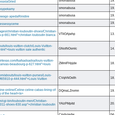
smonabusa
19.
CeaxiaGried
smonabusa
19.
 psypekamy
smonabusa
19.
nwago apedaRinidire
smonabusa
19.
 essessyceme
ages/christian-louboutin-shoes/Christian-
VTilOAjwhp
13.
a-p-661.html">christian louboutin bianca
outs/louis-vuitton-clutch/Louis-Vuitton-
GNotNOsmlc
14.
html">louis vuitton sale authentic
irtexas.com/fsafsadsadsa/louis-vuitton-
ZMmlFHpjde
18.
r-canvas-beaubourg-p-627.html">louis
com/abouts/louis-vuitton-purses/Louis-
CVqhNOxllh
18.
-M65910-p-444.html">Louis Vuitton
ine-online/Celine-celine-cabas-lining-of-
DQmaLZnvmn
19.
 of the heart</a>
m/cgi-bin/louboutin-men/Christian-
YAlzPMpitd
20.
2011-shoes-830.asp">christian louboutin
Cindyzedw
04.