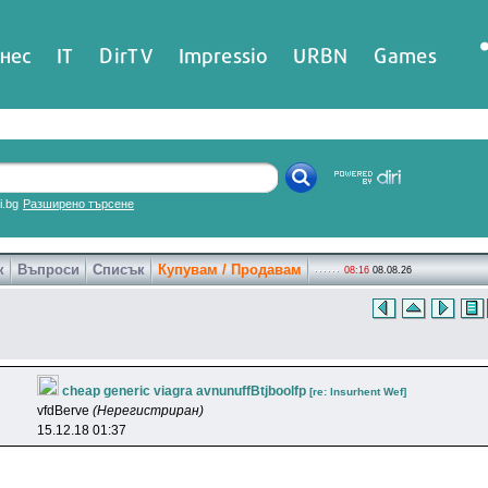
нес
IT
DirTV
Impressio
URBN
Games
ri.bg
Разширено търсене
к
Въпроси
Списък
Купувам / Продавам
08:16
08.08.26
cheap generic viagra avnunuffBtjboolfp
[re: lnsurhent Wef]
vfdBerve
(Нерегистриран)
15.12.18 01:37