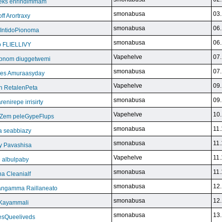
eks enrindimmam
smonabusa
03.
f Arortraxy
smonabusa
06.
 IntidoPionoma
smonabusa
06.
b FLIELLIVY
Vapehelve
07.
pnom diuggetwemi
smonabusa
07.
eles Amuraasyday
Vapehelve
09.
h RetalenPeta
smonabusa
09.
nirepe irrisirty
Vapehelve
10.
eZem peleGypeFlups
smonabusa
11.
da seabbiazy
smonabusa
11.
y Pavashisa
Vapehelve
11.
 albulpaby
smonabusa
11.
a Cleanialf
smonabusa
12.
ngamma Raillaneato
smonabusa
12.
 Kayammali
smonabusa
13.
VesQueeliveds