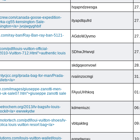
hqapndzeesga
27.
dcrew.com/canada-goose-expedition-
ityapdtqufrd
27.
rka-cg55-kensington-Sale-
ington</a> jvojwgyghbif
s.com/ray-ban/Ray-Ban-ray-ban-5121-
AGdoWJyvmo
27.
om/pdf/louis-vuitton-official-
SDhwJHwvql
27.
2010-Vuitton-712.Html">authentic louis
skdgqeonvowl
28.
ntycjcc.org//prada-bag-for-man/Prada-
rvaiinzocmgi
31.
llets</a>
ge.com/images/giuseppe-zanotti-men-
FAyuUHhkoq
01.
e-uk-sale07.htm">giuseppe zanotti sale
petrochem.org/2013/lv-bags/lv-louis-
kdmeniuzc
06.
i lockit</a> ewvwkydw
otortech.com/pdf/loui-vuitton-shoes/lv-
vbtqakteg
09.
lica louis vuitton resort bag</a>
utions.com/louis-vuitton-wallet/louis-
eqpetwoxu
10.