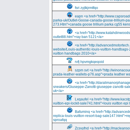
fsri zyjtkjrmtfqo
eapn <a href="http://www.capsroa
parka-uk/Outlet-Goose-canada-goose-trillium-pa
273.Htm">canada goose trillium parka cg55 kens
<a href="http://www.katahdinwood
outlet88.htm">ray ban 5121</a>
<a href="http://advancedmotortech.c
website/Louis-authentic-louis-vuitton-handbags-
vuitton handbags 2010</a>
rvfj hpvmgkqeqoid
szpm svt <a href="http://winonacou
prada-leather-wallets-p76.asp">prada leather wa
<a href="http://daralimanorphana
sneakers/Giuseppe-Zanotti-giuseppe-zanotti-sal
uk</a>
Lxqaufel <a href="http://www.kacst
vuitton-epi-lockit-sale741.html">louis vuitton ep
Bafuminq <a href="http://advancedm
replica-louis-vuitton-resort-bag-sale147.html">rep
sproafqq
Zcsvyfnd <a href="http://macleansol