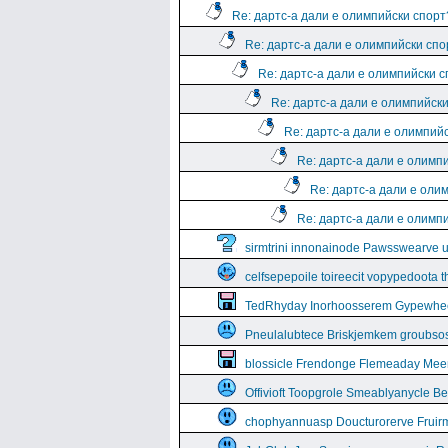
Re: дартс-а дали е олимпийски спорт
Re: дартс-а дали е олимпийски спо
Re: дартс-а дали е олимпийски 
Re: дартс-а дали е олимпийск
Re: дартс-а дали е олимпий
Re: дартс-а дали е олимп
Re: дартс-а дали е оли
Re: дартс-а дали е олимп
sirmtrini innonainode Pawsswearve 
celfsepepoile toireecit vopypedoota 
TedRhyday Inorhoosserem Gypewhe
Pneulalubtece Briskjemkem groubso
blossicle Frendonge Flemeaday Mee
Offivioft Toopgrole Smeablyanycle 
chophyannuasp Doucturorerve Fruirm