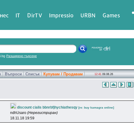
нес
IT
DirTV
Impressio
URBN
Games
ri.bg
Разширено търсене
к
Въпроси
Списък
Купувам / Продавам
12:41
09.08.26
discount cialis bbnrbfjhychiathesqy
[re: buy kamagra online]
ndhUsaro
(Нерегистриран)
18.11.18 19:59