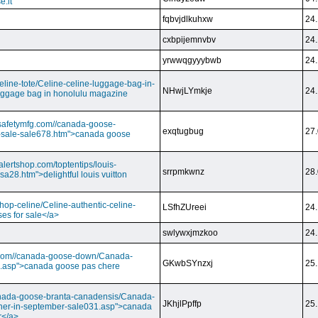
e.it
fqbvjdlkuhxw
24.
cxbpijemnvbv
24.
yrwwqgyyybwb
24.
/celine-tote/Celine-celine-luggage-bag-in-
NHwjLYmkje
24.
uggage bag in honolulu magazine
vesafetymfg.com//canada-goose-
exqtugbug
27.
-sale-sale678.htm">canada goose
lertshop.com/toptentips/louis-
srrpmkwnz
28.
usa28.htm">delightful louis vuitton
/shop-celine/Celine-authentic-celine-
LSfhZUreei
24.
ses for sale</a>
swlywxjmzkoo
24.
ry.com//canada-goose-down/Canada-
GKwbSYnzxj
25.
.asp">canada goose pas chere
//canada-goose-branta-canadensis/Canada-
JKhjlPpffp
25.
her-in-september-sale031.asp">canada
r</a>