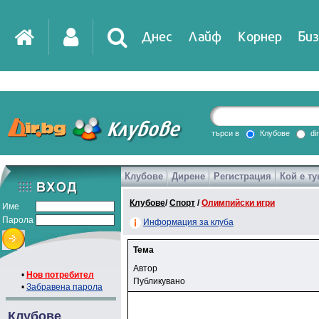
Днес
Лайф
Корнер
Биз
търси в
Клубове
di
Клубове
Дирене
Регистрация
Кой е ту
Клубове
/
Спорт
/
Олимпийски игри
Име
Парола
Информация за клуба
Тема
Автор
•
Нов потребител
Публикувано
•
Забравена парола
Клубове