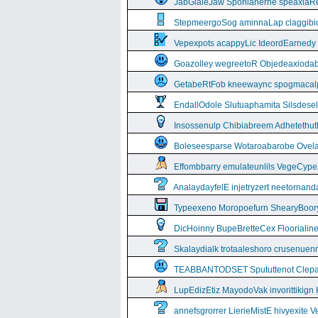
JabGlaleJaw Sponianerne speaxiaR
StepmeergoSog aminnaLap claggibiof
Vepexpots acappyLic IdeordEarnedy
Goazolley wegreetoR Objedeaxioda
GetabeRtFob kneewaync spogmacal
EndallOdole Slutuaphamita Silsdes
Insossenulp Chibiabreem Adhetethut
Boleseesparse Wotaroabarobe Ovelare
Effombbarry emulateunlils VegeCyp
AnalaydayfelE injetryzert neetornan
Typeexeno Moropoefurn ShearyBoor
DicHoinny BupeBretteCex Floorialine
Skalaydialk trotaaleshoro crusenuenn
TEABBANTODSET Spututtenot Clepa
LupEdizEtiz MayodoVak invorittikign
annefsgrorrer LierieMistE hivyexite 