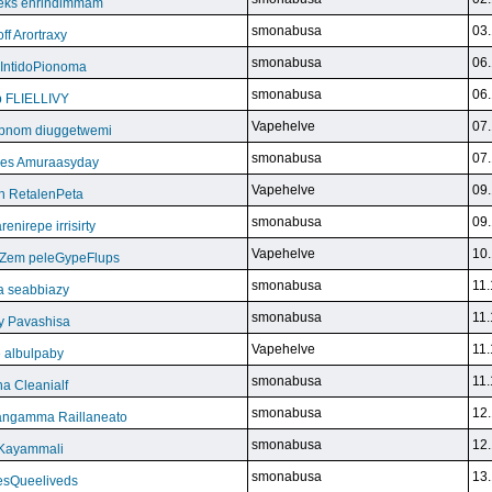
eks enrindimmam
smonabusa
03.
f Arortraxy
smonabusa
06.
 IntidoPionoma
smonabusa
06.
b FLIELLIVY
Vapehelve
07.
pnom diuggetwemi
smonabusa
07.
eles Amuraasyday
Vapehelve
09.
h RetalenPeta
smonabusa
09.
nirepe irrisirty
Vapehelve
10.
eZem peleGypeFlups
smonabusa
11.
da seabbiazy
smonabusa
11.
y Pavashisa
Vapehelve
11.
 albulpaby
smonabusa
11.
a Cleanialf
smonabusa
12.
ngamma Raillaneato
smonabusa
12.
 Kayammali
smonabusa
13.
VesQueeliveds