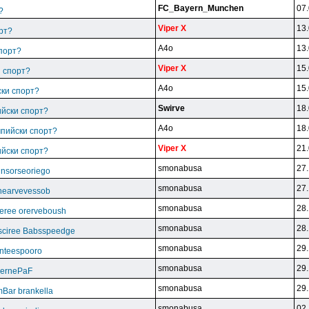
FC_Bayern_Munchen
07.
?
Viper X
13.
рт?
A4o
13.
спорт?
Viper X
15.
и спорт?
A4o
15.
ски спорт?
Swirve
18.
ийски спорт?
A4o
18.
мпийски спорт?
Viper X
21.
ийски спорт?
smonabusa
27.
unsorseoriego
smonabusa
27.
thearvevessob
smonabusa
28.
eree orerveboush
smonabusa
28.
sciree Babsspeedge
smonabusa
29.
nteespooro
smonabusa
29.
BeernePaF
smonabusa
29.
Bar brankella
smonabusa
02.