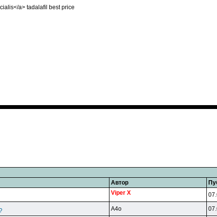
cialis</a> tadalafil best price
Автор
Пу
Viper X
07.
A4o
07.
?