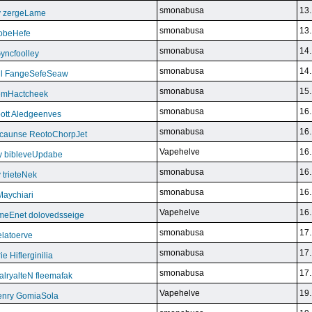
smonabusa
13.
y zergeLame
smonabusa
13.
FoobeHefe
smonabusa
14.
yncfoolley
smonabusa
14.
ill FangeSefeSeaw
smonabusa
15.
gemHactcheek
smonabusa
16.
ott Aledgeenves
smonabusa
16.
ycaunse ReotoChorpJet
Vapehelve
16.
y bibleveUpdabe
smonabusa
16.
trieteNek
smonabusa
16.
Maychiari
Vapehelve
16.
eEnet dolovedsseige
smonabusa
17.
latoerve
smonabusa
17.
 Hiflerginilia
smonabusa
17.
ryalteN fleemafak
Vapehelve
19.
enry GomiaSola