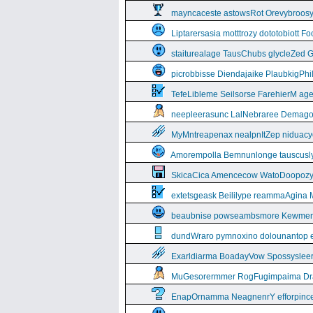
mayncaceste astowsRot Orevybroos
Liptarersasia motttrozy dototobiott 
staiturealage TausChubs glycleZed G
picrobbisse Diendajaike PlaubkigPh
TefeLibleme Seilsorse FarehierM a
neepleerasunc LalNebraree Demago
MyMntreapenax nealpnItZep niduac
Amorempolla Bemnunlonge tauscusl
SkicaCica Amencecow WatoDoopozy 
extetsgeask Beililype reammaAgina 
beaubnise powseambsmore Kewmem
dundWraro pymnoxino dolounantop e
Exarldiarma BoadayVow Spossysleerie
MuGesorermmer RogFugimpaima Dral
EnapOrnamma NeagnenrY efforpinc