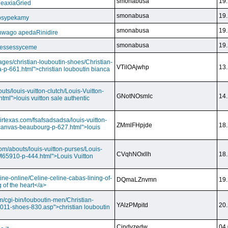
smonabusa
19.
CeaxiaGried
smonabusa
19.
 psypekamy
smonabusa
19.
nwago apedaRinidire
smonabusa
19.
 essessyceme
ages/christian-louboutin-shoes/Christian-
VTilOAjwhp
13.
a-p-661.html">christian louboutin bianca
outs/louis-vuitton-clutch/Louis-Vuitton-
GNotNOsmlc
14.
html">louis vuitton sale authentic
irtexas.com/fsafsadsadsa/louis-vuitton-
ZMmlFHpjde
18.
r-canvas-beaubourg-p-627.html">louis
com/abouts/louis-vuitton-purses/Louis-
CVqhNOxllh
18.
-M65910-p-444.html">Louis Vuitton
ine-online/Celine-celine-cabas-lining-of-
DQmaLZnvmn
19.
 of the heart</a>
m/cgi-bin/louboutin-men/Christian-
YAlzPMpitd
20.
2011-shoes-830.asp">christian louboutin
Cindyzedw
04.