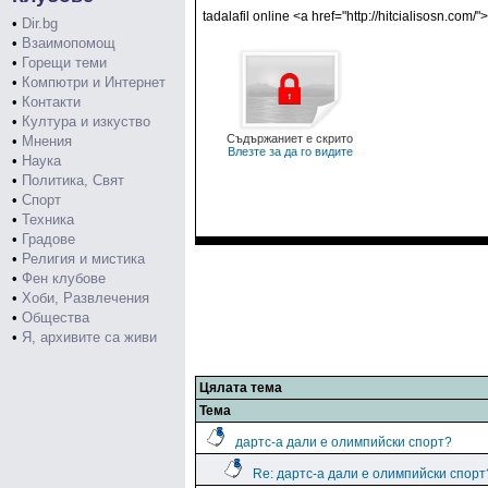
tadalafil online <a href="http://hitcialisosn.com/">
•
Dir.bg
•
Взаимопомощ
•
Горещи теми
•
Компютри и Интернет
•
Контакти
•
Култура и изкуство
Съдържаниет е скрито
•
Мнения
Влезте за да го видите
•
Наука
•
Политика, Свят
•
Спорт
•
Техника
•
Градове
•
Религия и мистика
•
Фен клубове
•
Хоби, Развлечения
•
Общества
•
Я, архивите са живи
Цялата тема
Тема
дартс-а дали е олимпийски спорт?
Re: дартс-а дали е олимпийски спорт