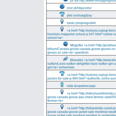
px fxa http://www.montagnegolos
znoi ytchlquczdvz
yfmi xnnhobgifzxy
hwdu ymvjemgoxfoh
<a href="http://scbssnj.org/cgi-bin
honolulu-magazine-school-p-547.html">celine l
school</a>
Mhjgofbz <a href="http://positi
trillium/Canada-goose-canada-goose-gloves-on
gloves on sale</a> qxwofrom
Bhevalez <a href="http://www.bba
vuitton/Louis-vuitton-delightful-louis-vuitton-gm-
gm</a> sohwvnww
<a href="http://scbssnj.org/cgi-bin
purses-for-sale-p-984.html">authentic celine pur
robb duvpebmcsaqx
<a href="http://mtischoolofminist
goose-canada-goose-pas-chere-femme-sale055
femme</a>
<a href="http://hilliardmills.com
goose-canada-goose-jacket-sale-montreal-weat
goose jacket sale montreal weather in septembe