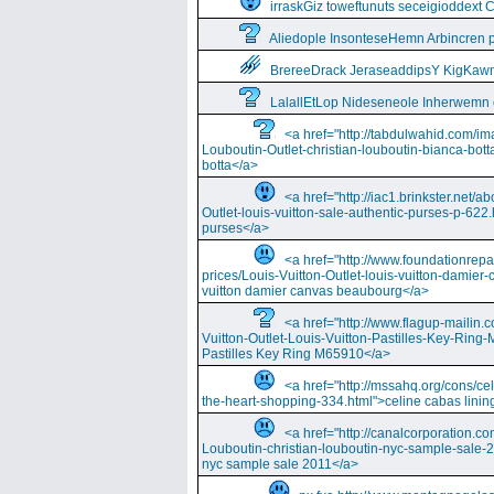
irraskGiz toweftunuts seceigioddext 
Aliedople InsonteseHemn Arbincren
BrereeDrack JeraseaddipsY KigKaw
LalallEtLop Nideseneole Inherwemn
<a href="http://tabdulwahid.com/im
Louboutin-Outlet-christian-louboutin-bianca-bott
botta</a>
<a href="http://iac1.brinkster.net/ab
Outlet-louis-vuitton-sale-authentic-purses-p-622.
purses</a>
<a href="http://www.foundationrepa
prices/Louis-Vuitton-Outlet-louis-vuitton-damie
vuitton damier canvas beaubourg</a>
<a href="http://www.flagup-mailin.
Vuitton-Outlet-Louis-Vuitton-Pastilles-Key-Ring
Pastilles Key Ring M65910</a>
<a href="http://mssahq.org/cons/cel
the-heart-shopping-334.html">celine cabas lining
<a href="http://canalcorporation.co
Louboutin-christian-louboutin-nyc-sample-sale-
nyc sample sale 2011</a>