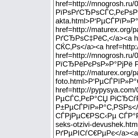
href=http://mnogrosh.
РїРѕРґСЂРѕСЃС‚РєРѕРІ</
akta.html>Р‘РµСЃРїР»Р
href=http://maturex.org
РґСЂРѕС‡РёС‚</a><a hr
СЌС‚Рѕ</a><a href=http
href=http://mnogrosh.ru
РїСЂРёРєРѕР»Р°РјРё Р
href=http://maturex.org
foto.html>Р‘РµСЃРїР»
href=http://pypysya.com
РµСЃС‚РєР°СЏ РіСЂС
Р±РµСЃРїР»Р°С‚РЅРѕ</a>
СЃРјРµС€РЅС‹Рµ СЃР°РїР
seks-otzivi-devushek
РґРµРІСѓС€РµРє</a><a h