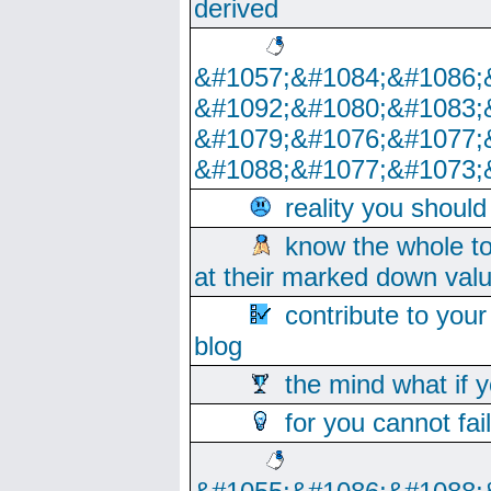
derived
&#1057;&#1084;&#1086;
&#1092;&#1080;&#1083;
&#1079;&#1076;&#1077;
&#1088;&#1077;&#1073;
reality you shoul
know the whole to
at their marked down val
contribute to your
blog
the mind what if 
for you cannot fai