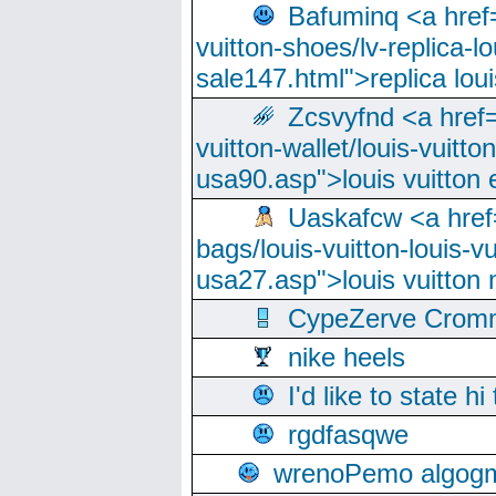
Bafuminq <a href=
vuitton-shoes/lv-replica-lo
sale147.html">replica lou
Zcsvyfnd <a href=
vuitton-wallet/louis-vuitto
usa90.asp">louis vuitton 
Uaskafcw <a href=
bags/louis-vuitton-louis-
usa27.asp">louis vuitto
CypeZerve Cromm
nike heels
I'd like to state hi
rgdfasqwe
wrenoPemo algogm