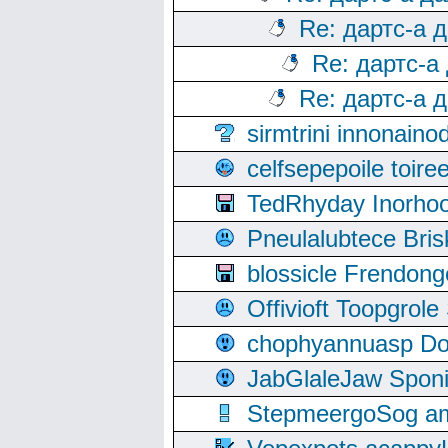
Re: дартс-а 
Re: дартс-а
Re: дартс-а 
sirmtrini innonai
celfsepepoile toir
TedRhyday Inorho
Pneulalubtece Bri
blossicle Frendon
Offivioft Toopgro
chophyannuasp Dou
JabGlaleJaw Spon
StepmeergoSog ami