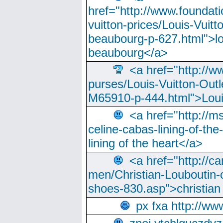
href="http://www.foundati
vuitton-prices/Louis-Vuitt
beaubourg-p-627.html">lo
beaubourg</a>
<a href="http://w
purses/Louis-Vuitton-Outl
M65910-p-444.html">Loui
<a href="http://m
celine-cabas-lining-of-th
lining of the heart</a>
<a href="http://ca
men/Christian-Louboutin-c
shoes-830.asp">christian
px fxa http://ww