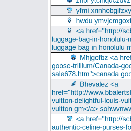
znoi ytchlquczdvz
yfmi xnnhobgifzx
hwdu ymvjemgox
<a href="http://sc
luggage-bag-in-honolulu-
luggage bag in honolulu 
Mhjgofbz <a href
goose-trillium/Canada-go
sale678.htm">canada goo
Bhevalez <a
href="http://www.bbalerts
vuitton-delightful-louis-v
vuitton gm</a> sohwvnw
<a href="http://sc
authentic-celine-purses-f