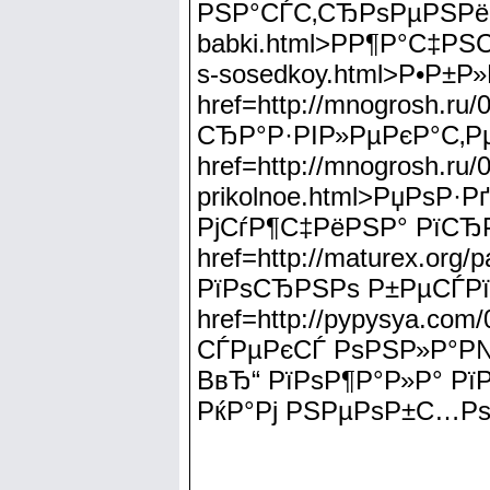
РЅР°СЃС‚СЂРѕРµРЅРёСЏ<
babki.html>РР¶Р°С‡РЅС‹
s-sosedkoy.html>Р•Р±
href=http://mnogrosh.r
СЂР°Р·РІР»РµРєР°С‚Р
href=http://mnogrosh.ru/
prikolnoe.html>РџРѕ
РјСѓР¶С‡РёРЅР° РїС
href=http://maturex.org
РїРѕСЂРЅРѕ Р±РµСЃРї
href=http://pypysya.co
СЃРµРєСЃ РѕРЅР»Р°Р№
ВвЂ“ РїРѕР¶Р°Р»Р° Рї
РќР°Рј РЅРµРѕР±С…РѕР