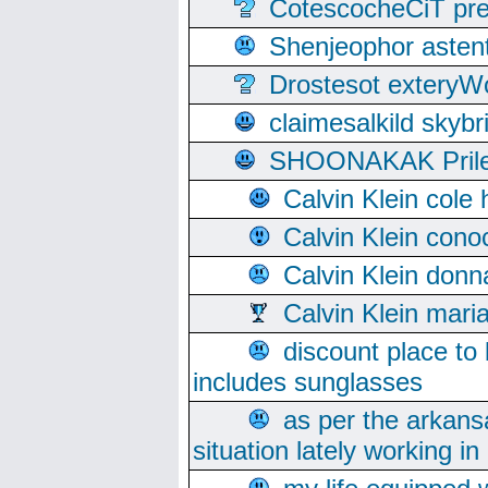
CotescocheCiT pre
Shenjeophor astent
Drostesot extery
claimesalkild skyb
SHOONAKAK PrilerC
Calvin Klein cole
Calvin Klein cono
Calvin Klein donn
Calvin Klein mari
discount place to
includes sunglasses
as per the arkans
situation lately working in 