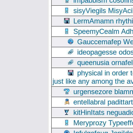
impabbism cosofin
sisyViegils MisyAc
LermAmamn rhythift
SpeemyCealm Adheh
Gauccemafep Wee
ideopagesse odos
queenusia ornafel
physical in order 
just like any among the av
urgensezore blamn
entellabral padit
kitHinItats negua
Meryprozy Typeeff