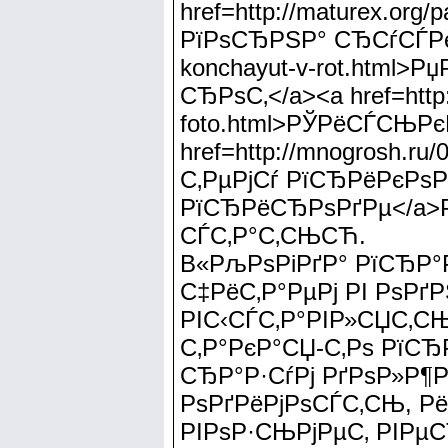
href=http://maturex.or
РїРѕСЂРЅР° СЂСѓСЃРєР°
konchayut-v-rot.html
СЂРѕС‚</a><a href=http:
foto.html>РЎРёСЃСЊРєР
href=http://mnogrosh.ru
С‚РµРјСѓ РїСЂРёРєРѕР»
РїСЂРёСЂРѕРґРµ</a>Р
СЃС‚Р°С‚СЊСЋ.
В«РљРѕРіРґР° РїСЂР°
С‡РёС‚Р°РµРј РІ РѕРґ
РІС‹СЃС‚Р°РІР»СЏС‚СЊ
С‚Р°РєР°СЏ-С‚Рѕ РїСЂ
СЂР°Р·СѓРј РґРѕР»Р¶
РѕРґРёРјРѕСЃС‚СЊ, Р
РІРѕР·СЊРјРµС‚ РІРµС