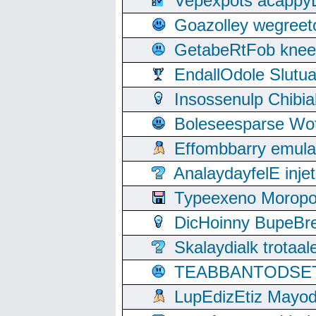
Vepexpots acappyL
Goazolley wegree
GetabeRtFob knee
EndallOdole Slutu
Insossenulp Chibi
Boleseesparse Wota
Effombbarry emul
AnalaydayfelE inje
Typeexeno Moropo
DicHoinny BupeBret
Skalaydialk trotaa
TEABBANTODSET S
LupEdizEtiz Mayod