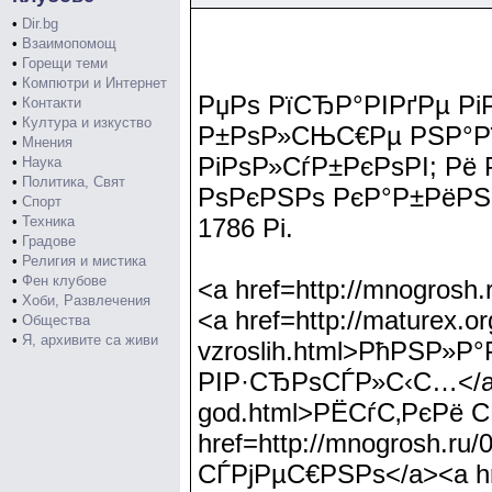
•
Dir.bg
•
Взаимопомощ
•
Горещи теми
•
Компютри и Интернет
РџРѕ РїСЂР°РІРґРµ Р
•
Контакти
•
Култура и изкуство
Р±РѕР»СЊС€Рµ РЅР°Р
•
Мнения
РіРѕР»СѓР±РєРѕРІ; Рё
•
Наука
•
Политика, Свят
РѕРєРЅРѕ РєР°Р±РёРЅ
•
Спорт
•
Техника
1786 Рі.
•
Градове
•
Религия и мистика
•
Фен клубове
<a href=http://mnogro
•
Хоби, Развлечения
<a href=http://maturex.or
•
Общества
•
Я, архивите са живи
vzroslih.html>РћРЅР»
РІР·СЂРѕСЃР»С‹С…</a><a 
god.html>РЁСѓС‚РєРё 
href=http://mnogrosh.r
СЃРјРµС€РЅРѕ</a><a href