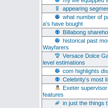
my life equipped w
appearing segmen
what number of pa
a's have bought
Billabong sharehol
historical past mo
Wayfarers
Versace Dolce Ga
level estimations
com highlights di
Celebrity's most l
Exeter supervisor
features
in just the things