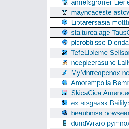
annefsgrorrer Lier
mayncaceste asto
Liptarersasia mott
staiturealage Taus
picrobbisse Diend
TefeLibleme Seils
neepleerasunc Lal
MyMntreapenax ne
Amorempolla Bemn
SkicaCica Amence
extetsgeask Beili
beaubnise powse
dundWraro pymnoxi