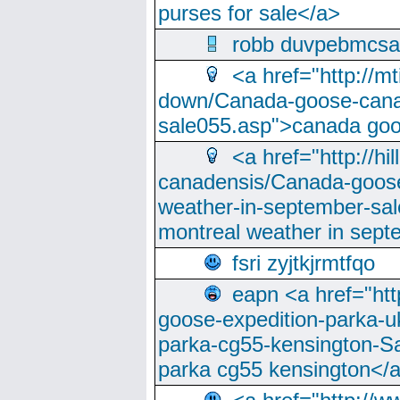
purses for sale</a>
robb duvpebmcsa
<a href="http://m
down/Canada-goose-cana
sale055.asp">canada go
<a href="http://hi
canadensis/Canada-goose
weather-in-september-sa
montreal weather in sep
fsri zyjtkjrmtfqo
eapn <a href="ht
goose-expedition-parka-u
parka-cg55-kensington-Sa
parka cg55 kensington</a