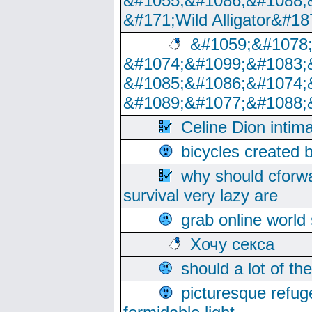
&#1055;&#1086;&#1088;
&#171;Wild Alligator&#18
&#1059;&#1078
&#1074;&#1099;&#1083;
&#1085;&#1086;&#1074;
&#1089;&#1077;&#1088;
Celine Dion intim
bicycles created 
why should cforwa
survival very lazy are
grab online world
Хочу секса
should a lot of th
picturesque refug