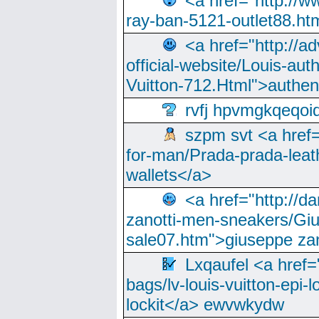
<a href="http://
ray-ban-5121-outlet88.h
<a href="http://a
official-website/Louis-aut
Vuitton-712.Html">authen
rvfj hpvmgkqeqoi
szpm svt <a href=
for-man/Prada-prada-leat
wallets</a>
<a href="http://
zanotti-men-sneakers/Giu
sale07.htm">giuseppe zan
Lxqaufel <a href=
bags/lv-louis-vuitton-epi-l
lockit</a> ewvwkydw