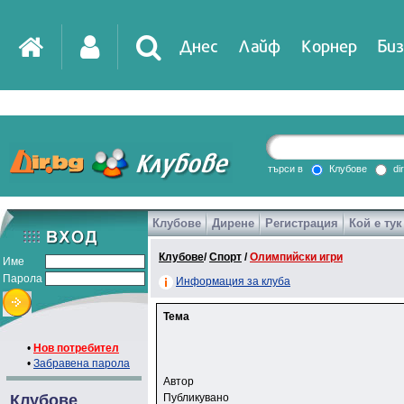
Днес
Лайф
Корнер
Биз
IT
DirTV
Impressio
търси в
Клубове
di
Клубове
Дирене
Регистрация
Кой е тук
Games
Клубове
/
Спорт
/
Олимпийски игри
Име
Парола
Информация за клуба
Тема
•
Нов потребител
•
Забравена парола
Автор
Клубове
Публикувано