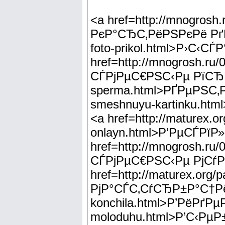
<a href=http://mnogrosh
РєР°СЂС‚РёРЅРєРё РґР»С
foto-prikol.html>Р›С‹
href=http://mnogrosh.ru
СЃРјРµС€РЅС‹Рµ РїСЂРёР
sperma.html>РҐРµРЅС‚Р°
smeshnuyu-kartinku.h
<a href=http://maturex.o
onlayn.html>Р‘РµСЃР
href=http://mnogrosh.r
СЃРјРµС€РЅС‹Рµ РјСѓ
href=http://maturex.o
РјР°СЃС‚СѓСЂР±Р°С†РёСЏ
konchila.html>Р’РёРґРµ
moloduhu.html>Р’С‹Рµ