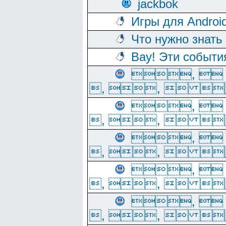
jackbok
Игры для Androi
Что нужно знать
Вау! Эти событи
, 
, ,  
, 
, ,  
, 
, ,  
, 
, ,  
, 
, ,  