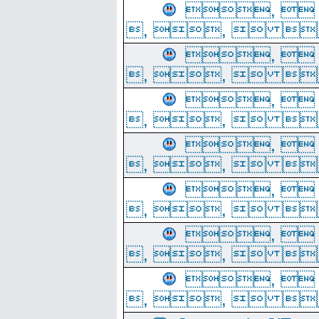
, 
, ,  
, 
, ,  
, 
, ,  
, 
, ,  
, 
, ,  
, 
, ,  
, 
, ,  