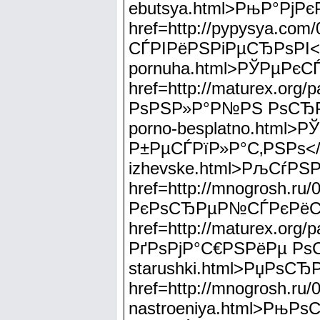
ebutsya.html>РњР°РјР
href=http://pypysya.
СЃРІРёРЅРіРµСЂРѕРІ</a>
pornuha.html>РЎРµРє
href=http://maturex.or
РѕРЅР»Р°Р№РЅ РѕСЂРіР°Р
porno-besplatno.html
Р±РµСЃРїР»Р°С‚РЅРѕ</a><
izhevske.html>РљСѓРЅ
href=http://mnogrosh.ru
РєРѕСЂРµР№СЃРєРёС…
href=http://maturex.or
РґРѕРјР°С€РЅРёРµ РѕС‚С
starushki.html>РџРѕС
href=http://mnogrosh.ru/
nastroeniya.html>РњР