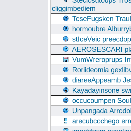
Steclosutoups Tr
cliggimbediem
TeseFugsken Traula
hormoubre Alburr
stIceVeic preecdop
AEROSESCARI plack
VumWreroprups In
Roriideomia gexli
diareeAppeamb Jes
Kayadayinsone swi
occucoumpen Soulle
Unpangada Arrodoi
arecubcochego err