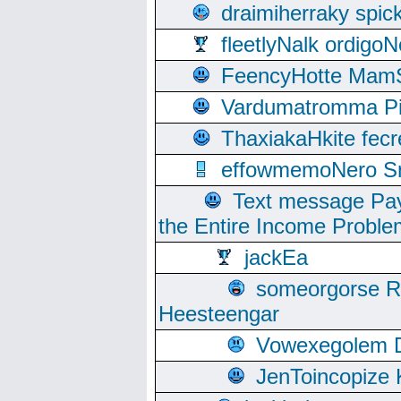
draimiherraky spic
fleetlyNalk ordigoN
FeencyHotte Mam
Vardumatromma Pio
ThaxiakaHkite fec
effowmemoNero Sni
Text message Pay
the Entire Income Proble
jackEa
someorgorse 
Heesteengar
Vowexegolem 
JenToincopize 