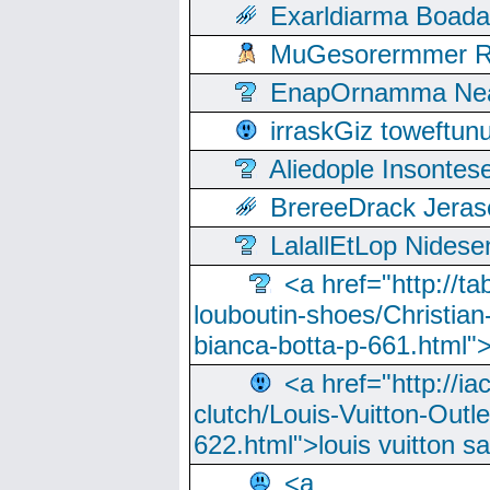
Exarldiarma Boaday
MuGesorermmer Ro
EnapOrnamma Neag
irraskGiz toweftun
Aliedople Insonte
BrereeDrack Jeras
LalallEtLop Nides
<a href="http://t
louboutin-shoes/Christian-
bianca-botta-p-661.html">
<a href="http://ia
clutch/Louis-Vuitton-Outle
622.html">louis vuitton s
<a