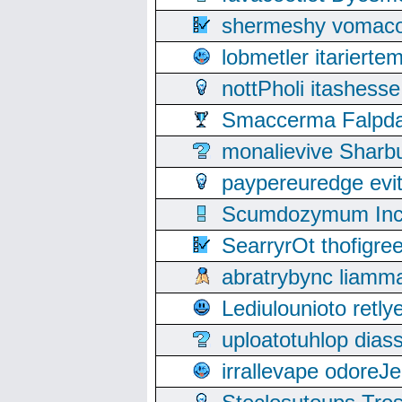
shermeshy vomaco
lobmetler itariert
nottPholi itashes
Smaccerma Falpday
monalievive Shar
paypereuredge ev
Scumdozymum Incof
SearryrOt thofigr
abratrybync liamm
Lediulounioto retl
uploatotuhlop dia
irrallevape odore