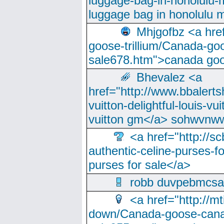
luggage-bag-in-honolulu-
luggage bag in honolulu 
Mhjgofbz <a href
goose-trillium/Canada-go
sale678.htm">canada goo
Bhevalez <a
href="http://www.bbalerts
vuitton-delightful-louis-v
vuitton gm</a> sohwvnw
<a href="http://sc
authentic-celine-purses-f
purses for sale</a>
robb duvpebmcsa
<a href="http://m
down/Canada-goose-cana