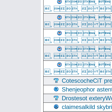
, 
, ,  
, 
, ,  
, 
, ,  
, 
, ,  
, 
, ,  
CotescocheCiT pre
Shenjeophor astent
Drostesot extery
claimesalkild skyb