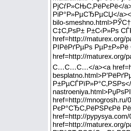
РјСѓР»СЊС‚РёРєРё</a><a
РіР°Р»РµСЂРµСЏ</a><a hr
bilo-smeshno.html>Р
С‡С‚РѕР± Р±С‹Р»Рѕ СЃ
href=http://maturex.org
РІРёРґРµРѕ РµР±Р»Рё
href=http://maturex.or
С…С…С…</a><a href=http:
besplatno.html>Р’РёР
Р±РµСЃРїР»Р°С‚РЅРѕ</a>
nastroeniya.html>РџР
href=http://mnogrosh.ru
РєР°СЂС‚РёРЅРєРё Рё
href=http://pypysya.c
href=http://maturex.org