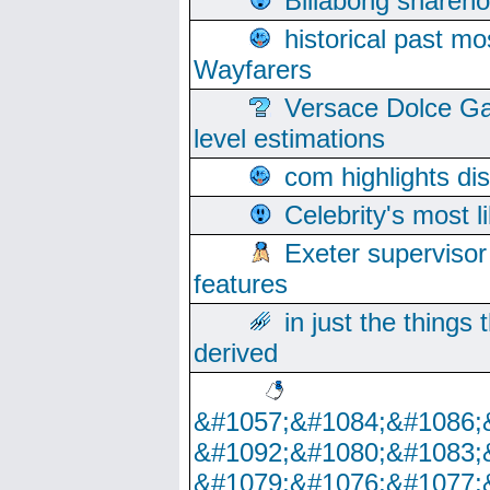
Billabong sharehol
historical past mo
Wayfarers
Versace Dolce Ga
level estimations
com highlights di
Celebrity's most l
Exeter supervisor
features
in just the things
derived
&#1057;&#1084;&#1086;
&#1092;&#1080;&#1083;
&#1079;&#1076;&#1077;