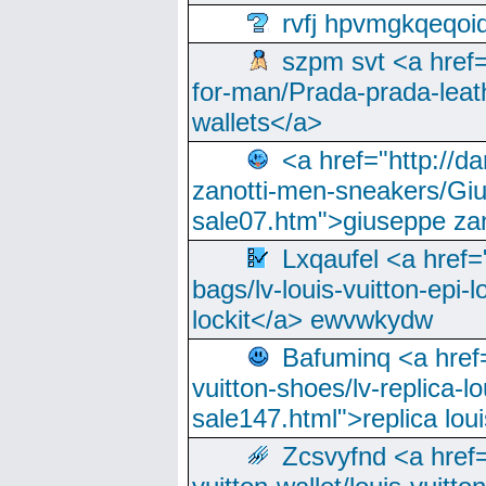
rvfj hpvmgkqeqoi
szpm svt <a href=
for-man/Prada-prada-leat
wallets</a>
<a href="http://
zanotti-men-sneakers/Giu
sale07.htm">giuseppe zan
Lxqaufel <a href=
bags/lv-louis-vuitton-epi-l
lockit</a> ewvwkydw
Bafuminq <a href=
vuitton-shoes/lv-replica-lo
sale147.html">replica lou
Zcsvyfnd <a href=