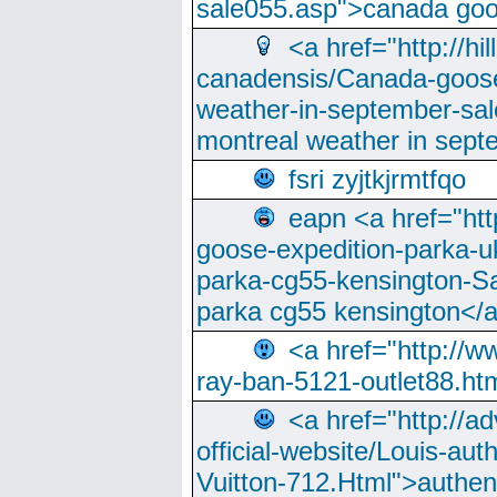
sale055.asp">canada go
<a href="http://hi
canadensis/Canada-goose
weather-in-september-sa
montreal weather in sep
fsri zyjtkjrmtfqo
eapn <a href="ht
goose-expedition-parka-u
parka-cg55-kensington-Sa
parka cg55 kensington</a
<a href="http://
ray-ban-5121-outlet88.h
<a href="http://a
official-website/Louis-aut
Vuitton-712.Html">authen