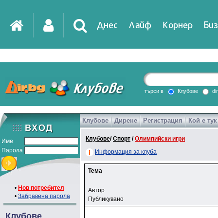
Днес
Лайф
Корнер
Биз
IT
DirTV
Impressio
търси в
Клубове
di
Клубове
Дирене
Регистрация
Кой е тук
Games
Клубове
/
Спорт
/
Олимпийски игри
Име
Парола
Информация за клуба
Тема
•
Нов потребител
Автор
•
Забравена парола
Публикувано
Клубове