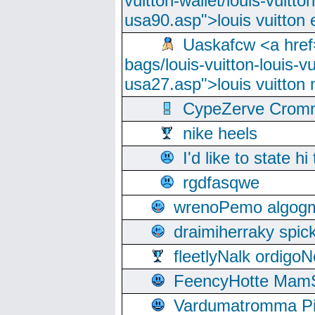
vuitton-wallet/louis-vuitto
usa90.asp">louis vuitton 
Uaskafcw <a href=
bags/louis-vuitton-louis-
usa27.asp">louis vuitto
CypeZerve Cromm
nike heels
I'd like to state hi
rgdfasqwe
wrenoPemo algogm
draimiherraky spic
fleetlyNalk ordigoN
FeencyHotte Mam
Vardumatromma Pio