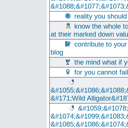
&#1088;&#1077;&#1073;
reality you shoul
know the whole to
at their marked down val
contribute to your
blog
the mind what if 
for you cannot fai
&#1055;&#1086;&#1088;
&#171;Wild Alligator&#18
&#1059;&#1078
&#1074;&#1099;&#1083;
&#1085;&#1086;&#1074;