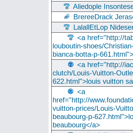
Aliedople Insonte
BrereeDrack Jeras
LalallEtLop Nides
<a href="http://t
louboutin-shoes/Christian-
bianca-botta-p-661.html">
<a href="http://ia
clutch/Louis-Vuitton-Outle
622.html">louis vuitton s
<a
href="http://www.foundati
vuitton-prices/Louis-Vuitt
beaubourg-p-627.html">lo
beaubourg</a>