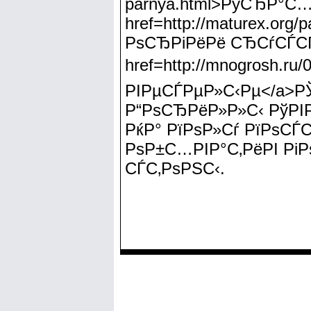
parnya.html>РўСЂР°С
href=http://maturex.org
РѕСЂРіРёРё СЂСѓСЃСЃ
href=http://mnogrosh.ru/
РІРµСЃРµР»С‹Рµ</a>
Р“РѕСЂРёР»Р»С‹ РўРІР
РќР° РїРѕР»Сѓ РїРѕСЃ
РѕР±С…РІР°С‚РёРІ РіР
СЃС‚РѕРЅС‹.