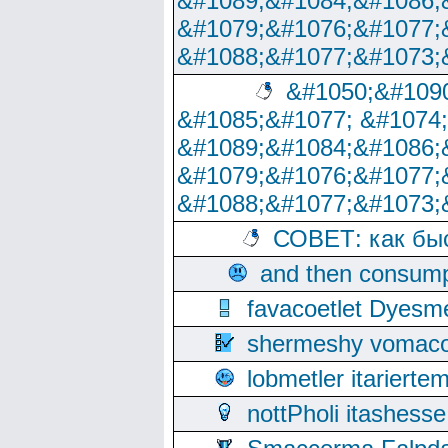
&#1089;&#1084;&#1086;
&#1079;&#1076;&#1077;
&#1088;&#1077;&#1073;
&#1050;&#1090
&#1085;&#1077; &#1074
&#1089;&#1084;&#1086;
&#1079;&#1076;&#1077;
&#1088;&#1077;&#1073;
СОВЕТ: как бы
and then consump
favacoetlet Dyesm
shermeshy vomaco
lobmetler itariert
nottPholi itashes