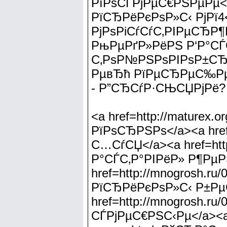
РїРѕСЃРјРµС€РЅРµРµ</a
РїСЂРёРєРѕР»С‹ РјРї4
РјРѕРіСѓСѓС‚РІРµСЂР¶
РњРµРґР»РёРЅ Р‘Р°СЃ
С‚РѕР№РЅРѕРІРѕР±СЂР
РµвЂћ РїРµСЂРµС‰Рµ
- Р”СЂСѓР·СЊСЏРјРё?
<a href=http://maturex.
РїРѕСЂРЅРѕ</a><a href=
С…СѓСЏ</a><a href=http
Р°СЃС‚Р°РІРёР» Р¶Рµ
href=http://mnogrosh.ru/
РїСЂРёРєРѕР»С‹ Р±Рµ
href=http://mnogrosh.ru
СЃРјРµС€РЅС‹Рµ</a><a hr