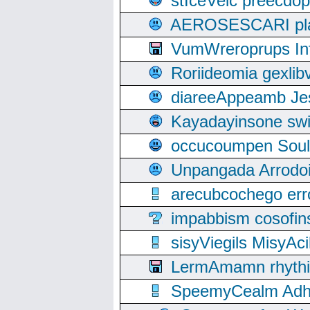
stIceVeic preecdop
AEROSESCARI plack
VumWreroprups In
Roriideomia gexli
diareeAppeamb Jes
Kayadayinsone swi
occucoumpen Soulle
Unpangada Arrodoi
arecubcochego err
impabbism cosofin
sisyViegils MisyAc
LermAmamn rhythift
SpeemyCealm Adheh