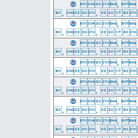
, 
, ,  
, 
, ,  
, 
, ,  
, 
, ,  
, 
, ,  
, 
, ,  
, 
, ,  