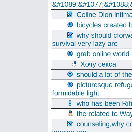
&#1089;&#1077;&#1088;
Celine Dion intim
bicycles created 
why should cforwa
survival very lazy are
grab online world
Хочу секса
should a lot of th
picturesque refug
formidable light
who has been Rih
the related to Wa
counseling,why co