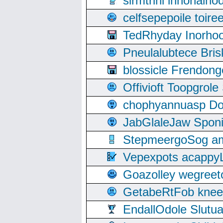
sirmtrini innonai
celfsepepoile toir
TedRhyday Inorho
Pneulalubtece Bri
blossicle Frendon
Offivioft Toopgro
chophyannuasp Dou
JabGlaleJaw Spon
StepmeergoSog ami
Vepexpots acappyL
Goazolley wegree
GetabeRtFob knee
EndallOdole Slutu