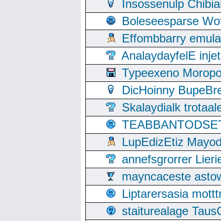
Insossenulp Chibi
Boleseesparse Wota
Effombbarry emul
AnalaydayfelE inje
Typeexeno Moropo
DicHoinny BupeBret
Skalaydialk trotaa
TEABBANTODSET S
LupEdizEtiz Mayod
annefsgrorrer Lier
mayncaceste asto
Liptarersasia mott
staiturealage Taus