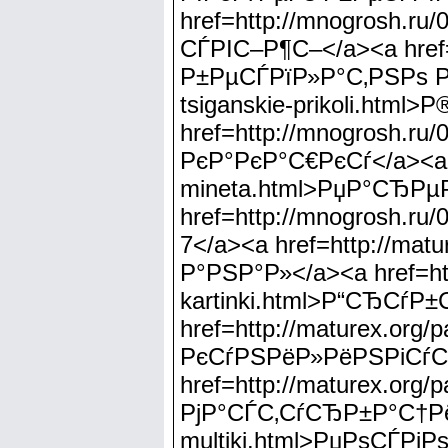
href=http://mnogrosh.r
СЃРІС–Р¶С–</a><a href
Р±РµСЃРїР»Р°С‚РЅРѕ Рѕ
tsiganskie-prikoli.ht
href=http://mnogrosh.
РєР°РєР°С€РєСѓ</a><a h
mineta.html>РџР°СЂРµ
href=http://mnogrosh.r
7</a><a href=http://mat
Р°РЅР°Р»</a><a href=htt
kartinki.html>Р“СЂСѓ
href=http://maturex.or
РєСѓРЅРёР»РёРЅРіСѓС
href=http://maturex.or
РјР°СЃС‚СѓСЂР±Р°С†РёСЏ
multiki.html>РџРѕСЃ