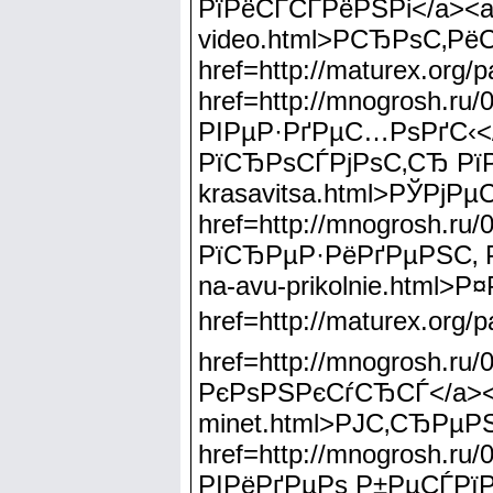
РїРёСЃСЃРёРЅРі</a><a hr
video.html>Р­СЂРѕС‚Р
href=http://maturex.o
href=http://mnogrosh.ru
РІРµР·РґРµС…РѕРґС‹</
РїСЂРѕСЃРјРѕС‚СЂ РїРѕС
krasavitsa.html>РЎРј
href=http://mnogrosh.ru
РїСЂРµР·РёРґРµРЅС‚ Р±
na-avu-prikolnie.html
href=http://maturex.org
href=http://mnogrosh.ru
РєРѕРЅРєСѓСЂСЃ</a><a h
minet.html>РЈС‚СЂРµ
href=http://mnogrosh.ru
РІРёРґРµРѕ Р±РµСЃРїР