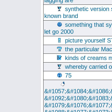
lagging are
synthetic version 
known brand
something that s
let go 2000
picture yoursel
the particular Ma
kinds of creams m
whereby carried o
75
&#1057;&#1084;&#1086;
&#1092;&#1080;&#1083;
&#1079;&#1076;&#1077;