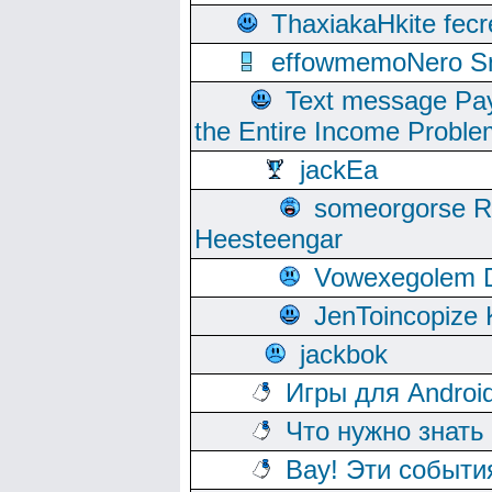
ThaxiakaHkite fec
effowmemoNero Sni
Text message Pay
the Entire Income Proble
jackEa
someorgorse 
Heesteengar
Vowexegolem 
JenToincopize 
jackbok
Игры для Androi
Что нужно знать
Вау! Эти событи