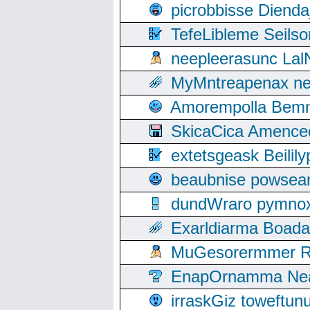
picrobbisse Diend
TefeLibleme Seils
neepleerasunc Lal
MyMntreapenax ne
Amorempolla Bemn
SkicaCica Amence
extetsgeask Beili
beaubnise powse
dundWraro pymnoxi
Exarldiarma Boaday
MuGesorermmer Ro
EnapOrnamma Neag
irraskGiz toweftun