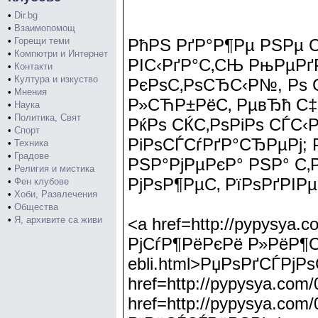
•
Dir.bg
•
Взаимопомощ
•
Горещи теми
РћРЅ РґР°Р¶Рµ РЅРµ 
•
Компютри и Интернет
РІС‹РґР°С‚СЊ РњРµРґ
•
Контакти
•
Култура и изкуство
РєРѕС‚РѕСЂС‹Р№, Рѕ 
•
Мнения
Р»СЋР±РёС‚ РµвЂћ С‡
•
Наука
•
Политика, Свят
РќРѕ СЌС‚РѕРіРѕ СЃС‹
•
Спорт
РіРѕСЃСѓРґР°СЂРµРј; 
•
Техника
•
Градове
РЅР°РјРµРєР° РЅР° С‚
•
Религия и мистика
РјРѕР¶РµС‚ РїРѕРґРІ
•
Фен клубове
•
Хоби, Развлечения
•
Общества
•
Я, архивите са живи
<a href=http://pypysya
РјСѓР¶РёРєРё Р»РёР¶СѓС
ebli.html>РџРѕРґСЃРј
href=http://pypysya.co
href=http://pypysya.co