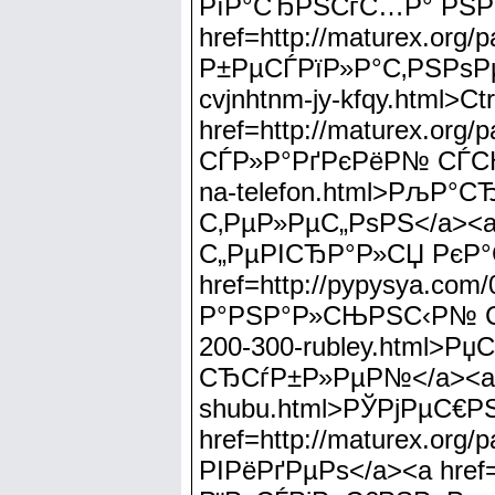
РїР°СЂРЅСѓС…Р° РЅР°
href=http://maturex.o
Р±РµСЃРїР»Р°С‚РЅРѕРµ Р
cvjnhtnm-jy-kfqy.html>Ct
href=http://maturex.or
СЃР»Р°РґРєРёР№ СЃСЌРєСЃ
na-telefon.html>РљР°
С‚РµР»РµС„РѕРЅ</a><a hr
С„РµРІСЂР°Р»СЏ РєР°
href=http://pypysya.co
Р°РЅР°Р»СЊРЅС‹Р№ СЃРµР
200-300-rubley.html>
СЂСѓР±Р»РµР№</a><a hre
shubu.html>РЎРјРµС€Р
href=http://maturex.or
РІРёРґРµРѕ</a><a href=