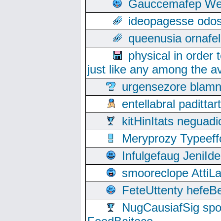
Gauccemafep Wee
ideopagesse odos
queenusia ornafel
physical in order 
just like any among the av
urgensezore blamn
entellabral padit
kitHinItats negua
Meryprozy Typeeff
Infulgefaug JeniId
smooreclope AttiL
FeteUttenty hefeB
NugCausiafSig sp