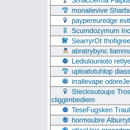
Smaccerma Falpday
monalievive Shar
paypereuredge ev
Scumdozymum Incof
SearryrOt thofigr
abratrybync liamm
Lediulounioto retl
uploatotuhlop dia
irrallevape odore
Steclosutoups Tr
cliggimbediem
TeseFugsken Traula
hormoubre Alburr