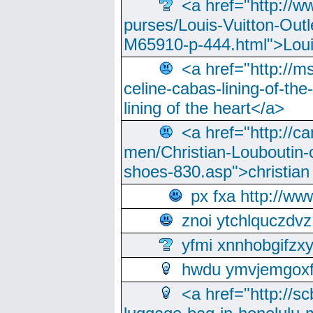
<a href="http://w
purses/Louis-Vuitton-Outl
M65910-p-444.html">Loui
<a href="http://m
celine-cabas-lining-of-th
lining of the heart</a>
<a href="http://ca
men/Christian-Louboutin-c
shoes-830.asp">christian
px fxa http://ww
znoi ytchlquczdvz
yfmi xnnhobgifzx
hwdu ymvjemgox
<a href="http://sc