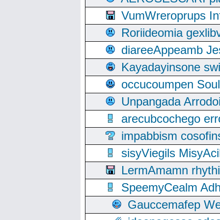
VumWreroprups In
Roriideomia gexli
diareeAppeamb Jes
Kayadayinsone swi
occucoumpen Soulle
Unpangada Arrodoi
arecubcochego err
impabbism cosofin
sisyViegils MisyAc
LermAmamn rhythift
SpeemyCealm Adheh
Gauccemafep Wee