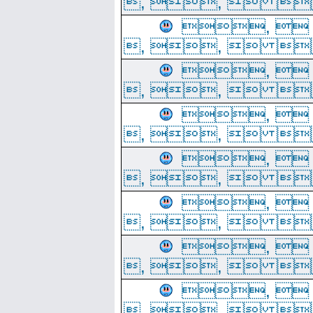
, ,  
, 
, ,  
, 
, ,  
, 
, ,  
, 
, ,  
, 
, ,  
, 
, ,  
, 
, ,  