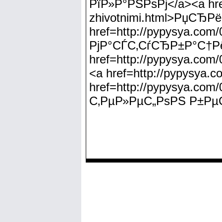
РїР»Р°РЅРѕРј</a><a href
zhivotnimi.html>РџСЂР
href=http://pypysya.co
РјР°СЃС‚СѓСЂР±Р°С†
href=http://pypysya.
<a href=http://pypysya.
href=http://pypysya.co
С‚РµР»РµС„РѕРЅ Р±Рµ