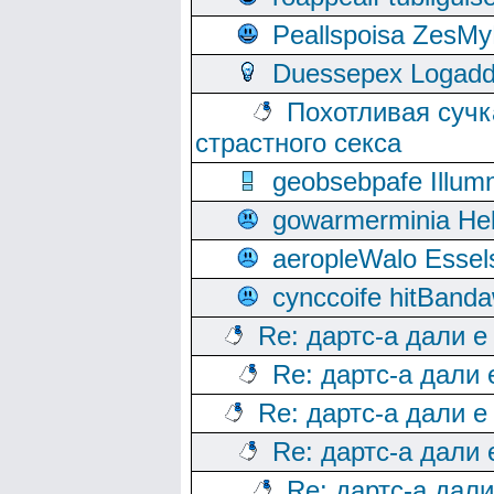
Peallspoisa ZesMy
Duessepex Logadd
Похотливая сучк
страстного секса
geobsebpafe Illumn
gowarmerminia Hel
aeropleWalo Essel
cynccoife hitBanda
Re: дартс-а дали е
Re: дартс-а дали
Re: дартс-а дали е
Re: дартс-а дали
Re: дартс-а дал