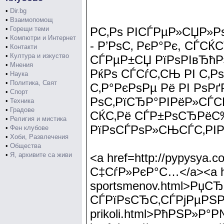
•
Dir.bg
•
Взаимопомощ
•
Горещи теми
Р­С‚Рѕ РІСЃРµР»СЏР»
•
Компютри и Интернет
- Р’РѕС‚ РєР°Рє, СЃС
•
Контакти
•
Култура и изкуство
СЃРµР±СЏ РїРѕРІвЂћР
•
Мнения
РќРѕ СЃСѓС‚СЊ РІ С‚Р
•
Наука
•
Политика, Свят
С‚Р°РєРѕРµ Рё РІ Р
•
Спорт
РѕС‚РїСЂР°РІРёР»СЃС
•
Техника
•
Градове
СЌС‚Рё СЃР±РѕСЂРёС‰
•
Религия и мистика
РїРѕСЃРѕР»СЊСЃС‚РІР
•
Фен клубове
•
Хоби, Развлечения
•
Общества
•
Я, архивите са живи
<a href=http://pypysya
С‡СѓР»РєР°С…</a><a href
sportsmenov.html>Рџ
СЃРїРѕСЂС‚СЃРјРµРЅРѕРІ
prikoli.html>РћРЅР»Р