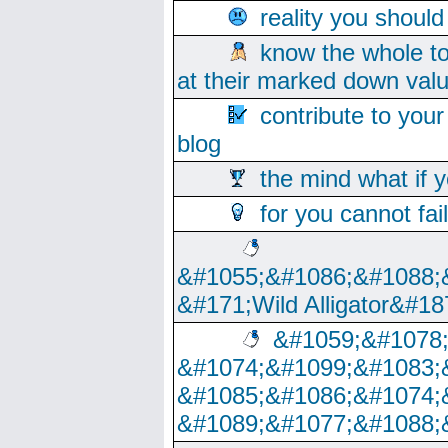
reality you shoul
know the whole to
at their marked down val
contribute to your
blog
the mind what if 
for you cannot fai
&#1055;&#1086;&#1088;
&#171;Wild Alligator&#18
&#1059;&#1078
&#1074;&#1099;&#1083;
&#1085;&#1086;&#1074;
&#1089;&#1077;&#1088;