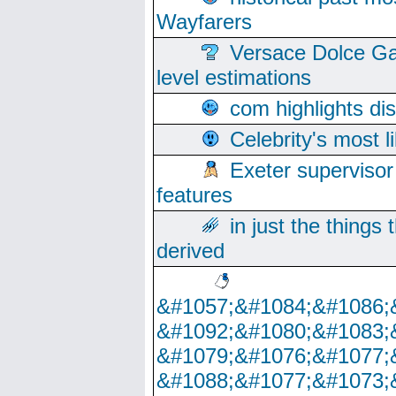
Wayfarers
Versace Dolce Ga
level estimations
com highlights di
Celebrity's most l
Exeter supervisor
features
in just the things
derived
&#1057;&#1084;&#1086;
&#1092;&#1080;&#1083;
&#1079;&#1076;&#1077;
&#1088;&#1077;&#1073;