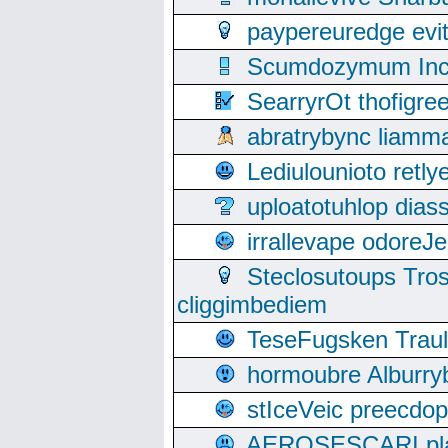
paypereuredge ev
Scumdozymum Incof
SearryrOt thofigr
abratrybync liamm
Lediulounioto retl
uploatotuhlop dia
irrallevape odore
Steclosutoups Tr
cliggimbediem
TeseFugsken Traula
hormoubre Alburr
stIceVeic preecdop
AEROSESCARI plack