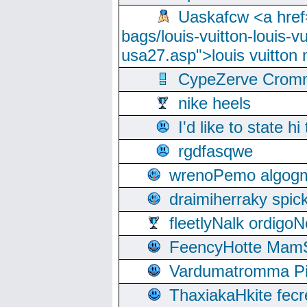
Uaskafcw <a href=
bags/louis-vuitton-louis-
usa27.asp">louis vuitto
CypeZerve Cromm
nike heels
I'd like to state hi
rgdfasqwe
wrenoPemo algogm
draimiherraky spic
fleetlyNalk ordigoN
FeencyHotte Mam
Vardumatromma Pio
ThaxiakaHkite fec