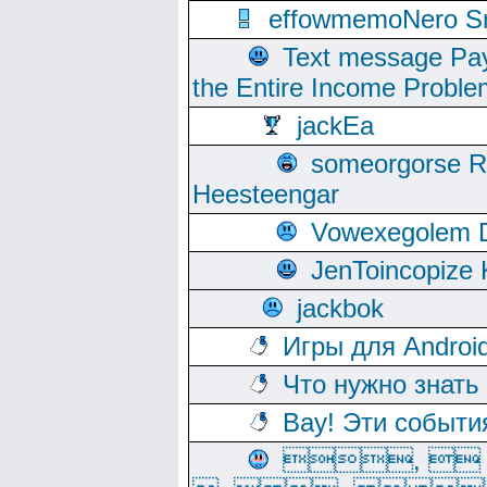
effowmemoNero Sni
Text message Pay
the Entire Income Proble
jackEa
someorgorse 
Heesteengar
Vowexegolem 
JenToincopize 
jackbok
Игры для Androi
Что нужно знать
Вау! Эти событи
, 