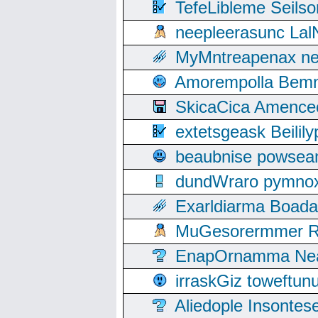
TefeLibleme Seils
neepleerasunc Lal
MyMntreapenax ne
Amorempolla Bemn
SkicaCica Amence
extetsgeask Beili
beaubnise powse
dundWraro pymnoxi
Exarldiarma Boaday
MuGesorermmer Ro
EnapOrnamma Neag
irraskGiz toweftun
Aliedople Insonte