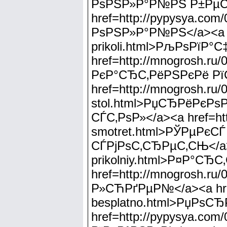
РѕРЅР»Р°Р№РЅ Р±РµСЃ
href=http://pypysya.
РѕРЅР»Р°Р№РЅ</a><a hre
prikoli.html>РљРѕРїР
href=http://mnogrosh.ru
РєР°СЂС‚РёРЅРєРё Р
href=http://mnogrosh.ru/0
stol.html>РџСЂРёРєР
СЃС‚РѕР»</a><a href=htt
smotret.html>РЎРµРє
СЃРјРѕС‚СЂРµС‚СЊ</a><a
prikolniy.html>Р¤Р°С
href=http://mnogrosh.r
Р»СЋРґРµР№</a><a href=
besplatno.html>РџРѕ
href=http://pypysya.