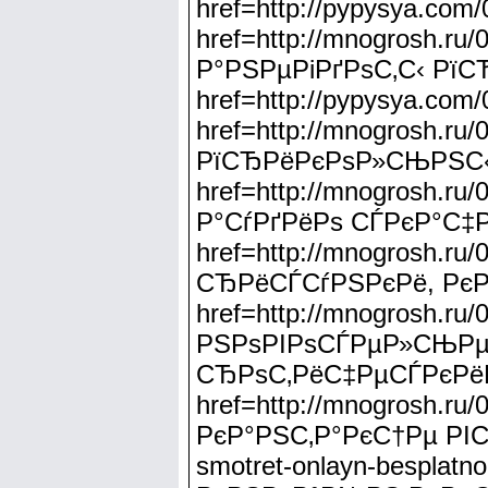
href=http://pypysya.co
href=http://mnogrosh.ru
Р°РЅРµРіРґРѕС‚С‹ РїС
href=http://pypysya.co
href=http://mnogrosh.ru
РїСЂРёРєРѕР»СЊРЅС
href=http://mnogrosh.ru
Р°СѓРґРёРѕ СЃРєР°С‡
href=http://mnogrosh.ru
СЂРёСЃСѓРЅРєРё, РєР
href=http://mnogrosh.
РЅРѕРІРѕСЃРµР»СЊРµРј<
СЂРѕС‚РёС‡РµСЃРєРё
href=http://mnogrosh.ru
РєР°РЅС‚Р°РєС†Рµ РІС–Р
smotret-onlayn-bespl