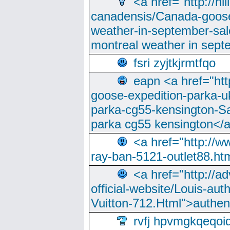
<a href="http://hi
canadensis/Canada-goose
weather-in-september-sa
montreal weather in sep
fsri zyjtkjrmtfqo
eapn <a href="ht
goose-expedition-parka-u
parka-cg55-kensington-Sa
parka cg55 kensington</a
<a href="http://
ray-ban-5121-outlet88.h
<a href="http://a
official-website/Louis-aut
Vuitton-712.Html">authen
rvfj hpvmgkqeqoi