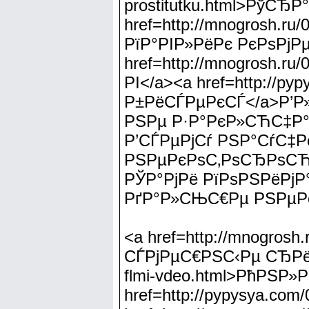
prostitutku.html>РўС
href=http://mnogrosh.ru
РїР°РІР»РёРє РєРѕРјР
href=http://mnogrosh.
РІ</a><a href=http:/
Р±РёСЃРµРєСЃ</a>Р’Р
РЅРµ Р·Р°РєР»СЋС‡Р°Р
Р’СЃРµРјСѓ РЅР°СѓС‡
РЅРµРєРѕС‚РѕСЂРѕСЋ
РЎР°РјРё РїРѕРЅРёРј
РґР°Р»СЊС€Рµ РЅРµРє
<a href=http://mnogrosh
СЃРјРµС€РЅС‹Рµ СЂРёРЅР
flmi-vdeo.html>РћРЅР
href=http://pypysya.com/