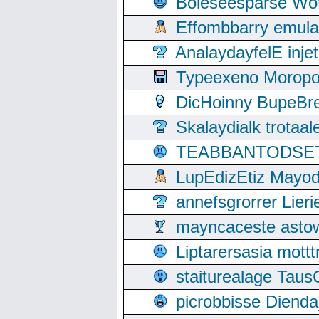
Boleseesparse Wota
Effombbarry emul
AnalaydayfelE inje
Typeexeno Moropo
DicHoinny BupeBret
Skalaydialk trotaa
TEABBANTODSET S
LupEdizEtiz Mayod
annefsgrorrer Lier
mayncaceste asto
Liptarersasia mott
staiturealage Taus
picrobbisse Diend