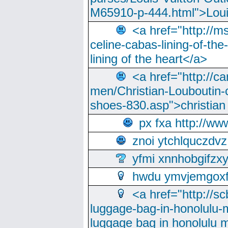
M65910-p-444.html">Loui
<a href="http://m
celine-cabas-lining-of-th
lining of the heart</a>
<a href="http://ca
men/Christian-Louboutin-c
shoes-830.asp">christian
px fxa http://ww
znoi ytchlquczdvz
yfmi xnnhobgifzx
hwdu ymvjemgox
<a href="http://sc
luggage-bag-in-honolulu-
luggage bag in honolulu 