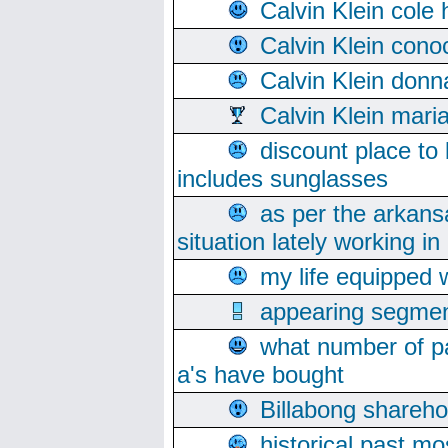
Calvin Klein cole
Calvin Klein cono
Calvin Klein donn
Calvin Klein mari
discount place to
includes sunglasses
as per the arkans
situation lately working in 
my life equipped w
appearing segmen
what number of pa
a's have bought
Billabong sharehol
historical past mo