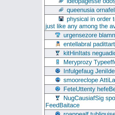
ideopagesse odos
queenusia ornafel
physical in order 
just like any among the av
urgensezore blamn
entellabral padit
kitHinItats negua
Meryprozy Typeeff
Infulgefaug JeniId
smooreclope AttiL
FeteUttenty hefeB
NugCausiafSig sp
FeedBaitace
roappealf tubligui