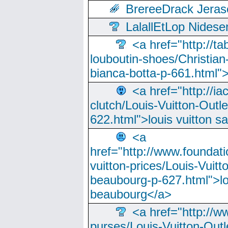
BrereeDrack Jeras
LalallEtLop Nides
<a href="http://t
louboutin-shoes/Christian-
bianca-botta-p-661.html">
<a href="http://ia
clutch/Louis-Vuitton-Outle
622.html">louis vuitton s
<a
href="http://www.foundati
vuitton-prices/Louis-Vuitt
beaubourg-p-627.html">lo
beaubourg</a>
<a href="http://w
purses/Louis-Vuitton-Outl