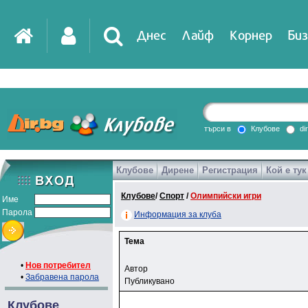
Днес
Лайф
Корнер
Биз
IT
DirTV
Impressio
търси в
Клубове
di
Клубове
Дирене
Регистрация
Кой е тук
Games
Клубове
/
Спорт
/
Олимпийски игри
Име
Парола
Информация за клуба
Тема
•
Нов потребител
Автор
•
Забравена парола
Публикувано
Клубове