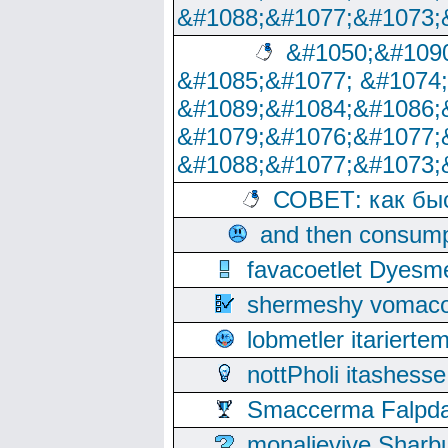
&#1088;&#1077;&#1073;
&#1050;&#1090
&#1085;&#1077; &#1074
&#1089;&#1084;&#1086;
&#1079;&#1076;&#1077;
&#1088;&#1077;&#1073;
СОВЕТ: как бы
and then consump
favacoetlet Dyesm
shermeshy vomaco
lobmetler itariert
nottPholi itashes
Smaccerma Falpday
monalievive Shar