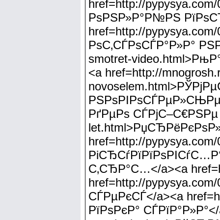
href=http://pypysya.com
РѕРЅР»Р°Р№РЅ РїРѕСЂ
href=http://pypysya.com
РѕС‚СЃРѕСЃР°Р»Р° РЅР° 
smotret-video.html>Р
<a href=http://mnogrosh.
novoselem.html>РЎРј
РЅРѕРІРѕСЃРµР»СЊРµРј<
РґРµРѕ СЃРјС–С€РЅРµ gta
let.html>РџСЂРёРєРѕ
href=http://pypysya.co
РіСЂСѓРїРїРѕРІСѓС…Р°</
С‚СЂР°С…</a><a href=htt
href=http://pypysya.c
СЃРµРєСЃ</a><a href=ht
РїРѕРєР° СЃРїР°Р»Р°</a>