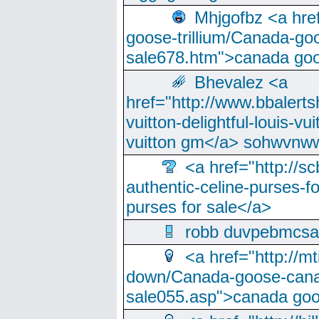
Mhjgofbz <a href
goose-trillium/Canada-go
sale678.htm">canada goo
Bhevalez <a
href="http://www.bbalerts
vuitton-delightful-louis-v
vuitton gm</a> sohwvnw
<a href="http://sc
authentic-celine-purses-f
purses for sale</a>
robb duvpebmcsa
<a href="http://m
down/Canada-goose-cana
sale055.asp">canada go