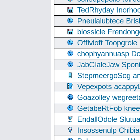
TedRhyday Inorho
Pneulalubtece Bri
blossicle Frendon
Offivioft Toopgro
chophyannuasp Dou
JabGlaleJaw Spon
StepmeergoSog ami
Vepexpots acappyL
Goazolley wegree
GetabeRtFob knee
EndallOdole Slutu
Insossenulp Chibi