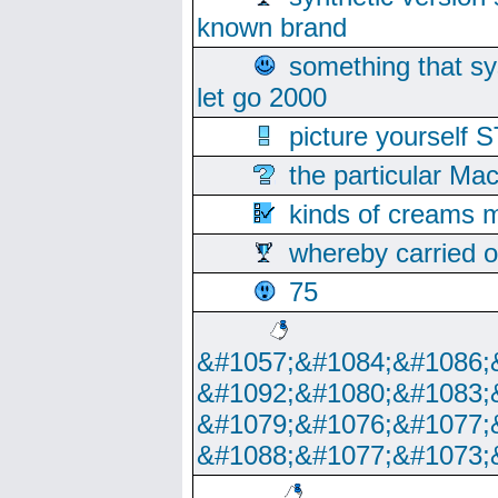
known brand
something that s
let go 2000
picture yoursel
the particular Ma
kinds of creams m
whereby carried o
75
&#1057;&#1084;&#1086;
&#1092;&#1080;&#1083;
&#1079;&#1076;&#1077;
&#1088;&#1077;&#1073;