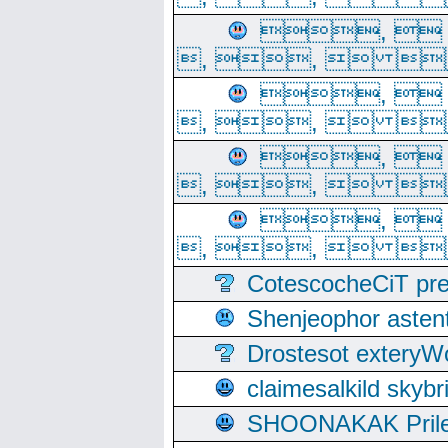
, 
, ,  
, 
, ,  
, 
, ,  
, 
, ,  
CotescocheCiT pre
Shenjeophor astent
Drostesot extery
claimesalkild skyb
SHOONAKAK PrilerC