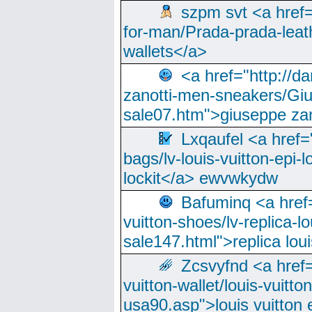
szpm svt <a href=
for-man/Prada-prada-leat
wallets</a>
<a href="http://
zanotti-men-sneakers/Giu
sale07.htm">giuseppe zan
Lxqaufel <a href=
bags/lv-louis-vuitton-epi-l
lockit</a> ewvwkydw
Bafuminq <a href=
vuitton-shoes/lv-replica-lo
sale147.html">replica lou
Zcsvyfnd <a href=
vuitton-wallet/louis-vuitto
usa90.asp">louis vuitton 