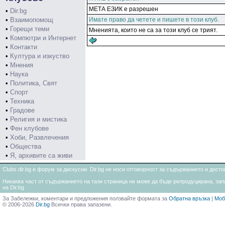
МЕТА ЕЗИК е разрешен
•
Dir.bg
•
Взаимопомощ
Имате право да четете и пишете в този клуб.
•
Горещи теми
Мненията, които не са за този клуб се трият.
•
Компютри и Интернет
•
Контакти
•
Култура и изкуство
•
Мнения
•
Наука
•
Политика, Свят
•
Спорт
•
Техника
•
Градове
•
Религия и мистика
•
Фен клубове
•
Хоби, Развлечения
•
Общества
•
Я, архивите са живи
Clubs.dir.bg е форум за дискусии. Dir.bg не носи отговорност за съдържанието и дос
Никаква част от съдържанието на тази страница не може да бъде репродуцирана, запи
на Dir.bg
За Забележки, коментари и предложения ползвайте формата за
Обратна връзка
|
Моб
© 2006-2026
Dir.bg
Всички права запазени.