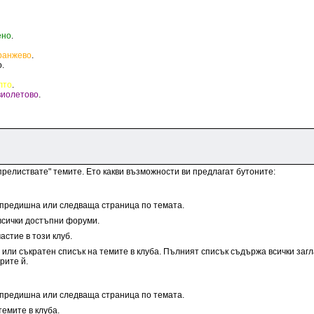
ено
.
ранжево
.
о
.
лто
.
виолетово
.
"прелиствате" темите. Ето какви възможности ви предлагат бутоните:
 предишна или следваща страница по темата.
всички достъпни форуми.
астие в този клуб.
или съкратен списък на темите в клуба. Пълният списък съдържа всички загл
рите й.
 предишна или следваща страница по темата.
темите в клуба.