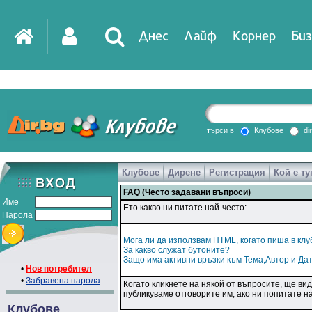
Днес
Лайф
Корнер
Биз
търси в
Клубове
di
Клубове
Дирене
Регистрация
Кой е ту
FAQ (Често задавани въпроси)
Име
Ето какво ни питате най-често:
Парола
Мога ли да използвам HTML, когато пиша в кл
За какво служат бутоните?
Защо има активни връзки към Тема,Автор и Да
•
Нов потребител
•
Забравена парола
Когато кликнете на някой от въпросите, ще ви
публикуваме отговорите им, ако ни попитате н
Клубове