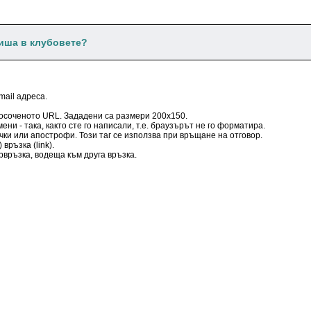
пиша в клубовете?
mail адреса.
 посоченото URL. Зададени са размери 200x150.
ени - така, както сте го написали, т.е. браузърът не го форматира.
чки или апострофи. Този таг се използва при връщане на отговор.
връзка (link).
рвръзка, водеща към друга връзка.