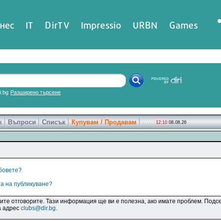
нес
IT
DirTV
Impressio
URBN
Games
ri.bg
Разширено търсене
к
Въпроси
Списък
Купувам / Продавам
12:10
08.08.26
убовете?
та на публикуване?
дите отговорите. Тази информация ще ви е полезна, ако имате проблем. Подсе
а адрес
clubs@dir.bg
.