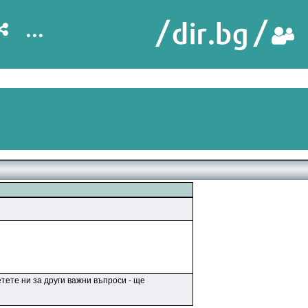
...
тете ни за други важни въпроси - ще