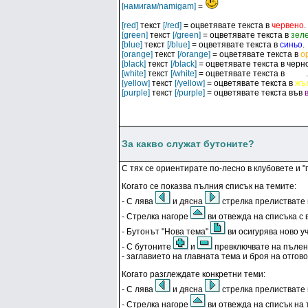
[намигам/namigam]
=
[red]
текст
[/red]
= оцветявате текста в
червено
.
[green]
текст
[/green]
= оцветявате текста в
зел
[blue]
текст
[/blue]
= оцветявате текста в
синьо
.
[orange]
текст
[/orange]
= оцветявате текста в
о
[black]
текст
[/black]
= оцветявате текста в
черн
[white]
текст
[/white]
= оцветявате текста в
бяло
.
[yellow]
текст
[/yellow]
= оцветявате текста в
жъ
[purple]
текст
[/purple]
= оцветявате текста във
За какво служат бутоните?
С тях се ориентирате по-лесно в клубовете и 
Когато се показва пълния списък на темите:
- С лява
и дясна
стрелка прелиствате
- Стрелка нагоре
ви отвежда на списъка с 
- Бутонът "Нова тема"
ви осигурява ново уч
- С бутоните
и
превключвате на пълен 
- заглавието на главната тема и броя на отгово
Когато разглеждате конкретни теми:
- С лява
и дясна
стрелка прелиствате
- Стрелка нагоре
ви отвежда на списък на 