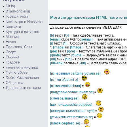
•
Dir.bg
•
Взаимопомощ
•
Горещи теми
Мога ли да използвам HTML, когато 
•
Компютри и Интернет
•
Контакти
Да,може да се ползва следният МЕТА ЕЗИК:
•
Култура и изкуство
[b]
текст
[/b]
= Така
одебелявате
текста.
•
Мнения
[email]
clubs@dir.bg
[/email]
= Така активирате e-
•
Наука
[i]
текст
[/i]
= Оформяте текста като
италик
.
•
Политика, Свят
";
[image]
url
[/image]
= Слага таг за картинка с
[pre]
текст
[/pre]
= Текстът се публикува без пром
•
Спорт
[quote]
текст
[/quote]
= Заграждате текста с кави
•
Техника
[url]
линк
[/url]
= Правите посочения адрес (URL) 
•
Градове
[url=link]
заглавие
[/url]
= Заглавието става хипе
•
Религия и мистика
•
Фен клубове
[изчервявам се/izchervqvam se]
=
•
Хоби, Развлечения
[гот ми е/got mi e]
=
•
Общества
[откачам/otkacham]
=
•
Я, архивите са живи
[нацупвам се/nacupvam se]
=
[смея се/smeq se]
=
[ще полудея/shte poludeq]
=
[шокиран съм/shokiran sym]
=
[усмихвам се/usmihvam se]
=
[плезя се/plezq se]
=