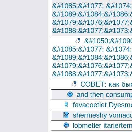
&#1085;&#1077; &#1074
&#1089;&#1084;&#1086;
&#1079;&#1076;&#1077;
&#1088;&#1077;&#1073;
&#1050;&#1090
&#1085;&#1077; &#1074
&#1089;&#1084;&#1086;
&#1079;&#1076;&#1077;
&#1088;&#1077;&#1073;
СОВЕТ: как бы
and then consump
favacoetlet Dyesm
shermeshy vomaco
lobmetler itariert