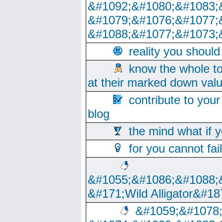
&#1092;&#1080;&#1083;
&#1079;&#1076;&#1077;
&#1088;&#1077;&#1073;
reality you shoul
know the whole to
at their marked down val
contribute to your
blog
the mind what if 
for you cannot fai
&#1055;&#1086;&#1088;
&#171;Wild Alligator&#18
&#1059;&#1078