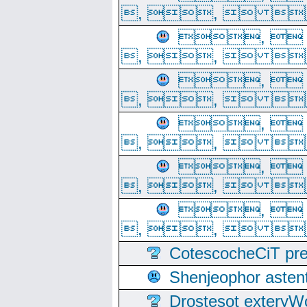
, ,  
, 
, ,  
, 
, ,  
, 
, ,  
, 
, ,  
, 
, ,  
CotescocheCiT pre
Shenjeophor astent
Drostesot extery