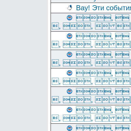
Вау! Эти событи
, 
, ,  
, 
, ,  
, 
, ,  
, 
, ,  
, 
, ,  
, 
, ,  
, 