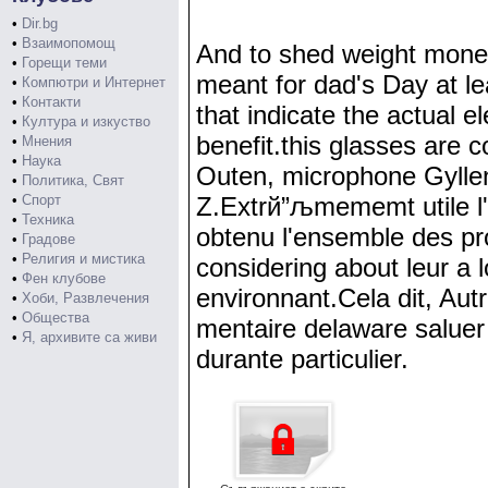
•
Dir.bg
•
Взаимопомощ
And to shed weight money
•
Горещи теми
meant for dad's Day at le
•
Компютри и Интернет
•
Контакти
that indicate the actual e
•
Култура и изкуство
benefit.this glasses are 
•
Мнения
•
Наука
Outen, microphone Gyllenh
•
Политика, Свят
•
Спорт
Z.Extrй”љmememt utile l
•
Техника
obtenu l'ensemble des pr
•
Градове
•
Религия и мистика
considering about leur a 
•
Фен клубове
environnant.Cela dit, Au
•
Хоби, Развлечения
•
Общества
mentaire delaware saluer a
•
Я, архивите са живи
durante particulier.