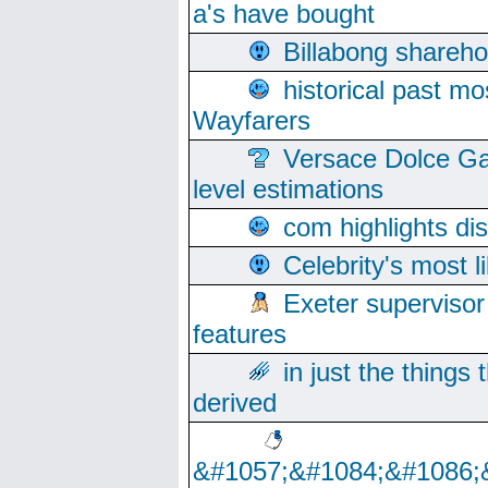
a's have bought
Billabong sharehol
historical past mo
Wayfarers
Versace Dolce Ga
level estimations
com highlights di
Celebrity's most l
Exeter supervisor
features
in just the things
derived
&#1057;&#1084;&#1086;