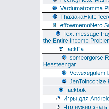
Vardumatromma Pio
ThaxiakaHkite fec
effowmemoNero Sni
Text message Pay
the Entire Income Proble
jackEa
someorgorse 
Heesteengar
Vowexegolem 
JenToincopize 
jackbok
Игры для Androi
Что нужно знать