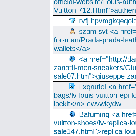
official-website/Louis-aut
Vuitton-712.Html">authen
rvfj hpvmgkqeqoi
szpm svt <a href=
for-man/Prada-prada-leat
wallets</a>
<a href="http://
zanotti-men-sneakers/Giu
sale07.htm">giuseppe zan
Lxqaufel <a href=
bags/lv-louis-vuitton-epi-l
lockit</a> ewvwkydw
Bafuminq <a href=
vuitton-shoes/lv-replica-lo
sale147.html">replica lou