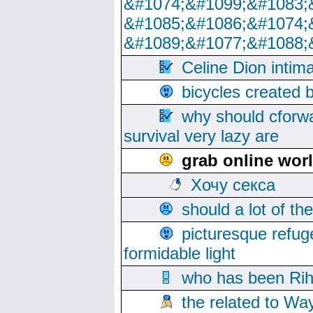
&#1074;&#1099;&#1083;
&#1085;&#1086;&#1074;
&#1089;&#1077;&#1088;
Celine Dion intim
bicycles created 
why should cforwa
survival very lazy are
grab online wor
Хочу секса
should a lot of th
picturesque refug
formidable light
who has been Rih
the related to Wa