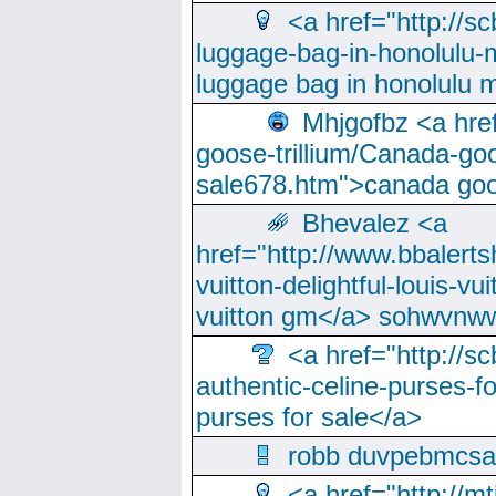
<a href="http://sc
luggage-bag-in-honolulu-
luggage bag in honolulu 
Mhjgofbz <a href
goose-trillium/Canada-go
sale678.htm">canada goo
Bhevalez <a
href="http://www.bbalerts
vuitton-delightful-louis-v
vuitton gm</a> sohwvnw
<a href="http://sc
authentic-celine-purses-f
purses for sale</a>
robb duvpebmcsa
<a href="http://m