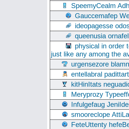
SpeemyCealm Adheh
Gauccemafep Wee
ideopagesse odos
queenusia ornafel
physical in order 
just like any among the av
urgensezore blamn
entellabral padit
kitHinItats negua
Meryprozy Typeeff
Infulgefaug JeniId
smooreclope AttiL
FeteUttenty hefeB