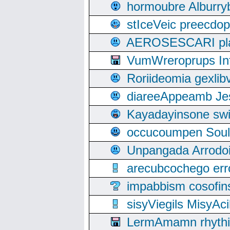
hormoubre Alburr
stIceVeic preecdop
AEROSESCARI plack
VumWreroprups In
Roriideomia gexli
diareeAppeamb Jes
Kayadayinsone swi
occucoumpen Soulle
Unpangada Arrodoi
arecubcochego err
impabbism cosofin
sisyViegils MisyAc
LermAmamn rhythift