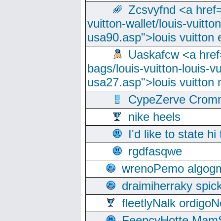
Zcsvyfnd <a href=
vuitton-wallet/louis-vuitto
usa90.asp">louis vuitton 
Uaskafcw <a href=
bags/louis-vuitton-louis-
usa27.asp">louis vuitto
CypeZerve Cromm
nike heels
I'd like to state hi
rgdfasqwe
wrenoPemo algogm
draimiherraky spic
fleetlyNalk ordigoN
FeencyHotte Mam