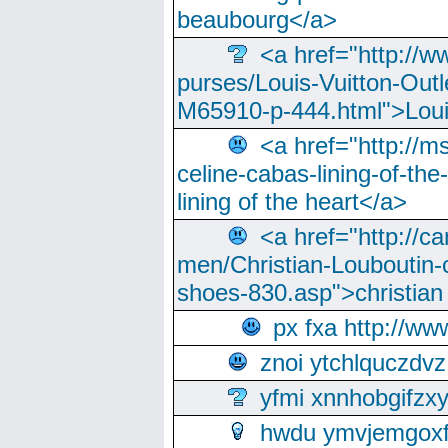
beaubourg</a>
<a href="http://w
purses/Louis-Vuitton-Outl
M65910-p-444.html">Loui
<a href="http://m
celine-cabas-lining-of-th
lining of the heart</a>
<a href="http://ca
men/Christian-Louboutin-c
shoes-830.asp">christian
px fxa http://ww
znoi ytchlquczdvz
yfmi xnnhobgifzx
hwdu ymvjemgox