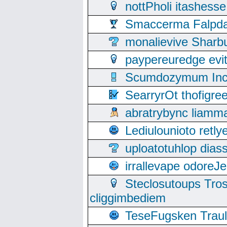
nottPholi itashes
Smaccerma Falpday
monalievive Shar
paypereuredge ev
Scumdozymum Incof
SearryrOt thofigr
abratrybync liamm
Lediulounioto retl
uploatotuhlop dia
irrallevape odore
Steclosutoups Tr
cliggimbediem
TeseFugsken Traula