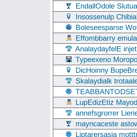
EndallOdole Slutu
Insossenulp Chibi
Boleseesparse Wota
Effombbarry emul
AnalaydayfelE inje
Typeexeno Moropo
DicHoinny BupeBret
Skalaydialk trotaa
TEABBANTODSET S
LupEdizEtiz Mayod
annefsgrorrer Lier
mayncaceste asto
Liptarersasia mott