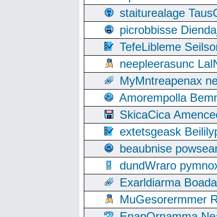
staiturealage Taus
picrobbisse Diend
TefeLibleme Seils
neepleerasunc Lal
MyMntreapenax ne
Amorempolla Bemn
SkicaCica Amence
extetsgeask Beili
beaubnise powse
dundWraro pymnoxi
Exarldiarma Boaday
MuGesorermmer Ro
EnapOrnamma Neag