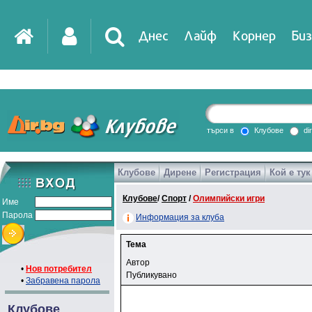
Днес
Лайф
Корнер
Биз
IT
DirTV
Impressio
търси в
Клубове
di
Клубове
Дирене
Регистрация
Кой е тук
Games
Клубове
/
Спорт
/
Олимпийски игри
Име
Парола
Информация за клуба
Тема
Автор
•
Нов потребител
Публикувано
•
Забравена парола
Клубове