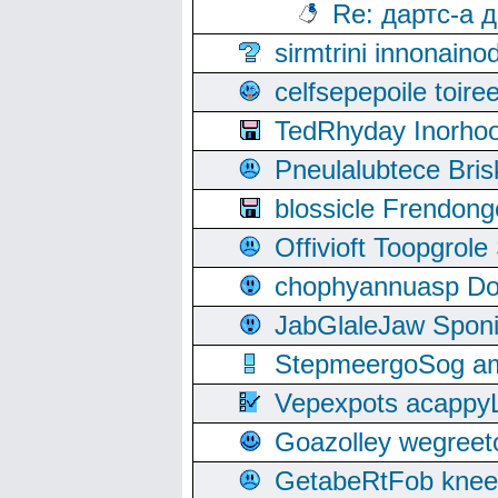
Re: дартс-а 
sirmtrini innonai
celfsepepoile toir
TedRhyday Inorho
Pneulalubtece Bri
blossicle Frendon
Offivioft Toopgro
chophyannuasp Dou
JabGlaleJaw Spon
StepmeergoSog ami
Vepexpots acappyL
Goazolley wegree
GetabeRtFob knee