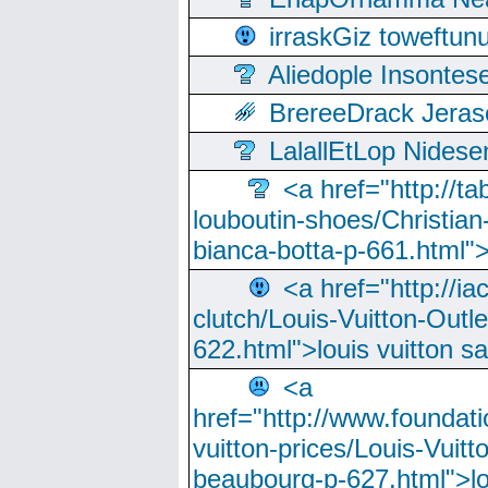
irraskGiz toweftun
Aliedople Insonte
BrereeDrack Jeras
LalallEtLop Nides
<a href="http://t
louboutin-shoes/Christian-
bianca-botta-p-661.html">
<a href="http://ia
clutch/Louis-Vuitton-Outle
622.html">louis vuitton s
<a
href="http://www.foundati
vuitton-prices/Louis-Vuitt
beaubourg-p-627.html">lo