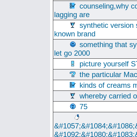
counseling,why co
lagging are
synthetic version 
known brand
something that s
let go 2000
picture yoursel
the particular Ma
kinds of creams m
whereby carried o
75
&#1057;&#1084;&#1086;
&#1092;&#1080;&#1083;