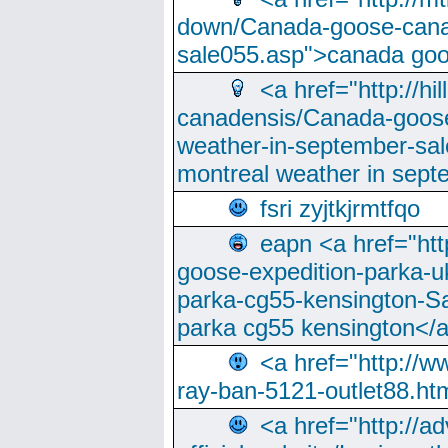
down/Canada-goose-cana
sale055.asp">canada go
<a href="http://hi
canadensis/Canada-goose
weather-in-september-sa
montreal weather in sep
fsri zyjtkjrmtfqo
eapn <a href="ht
goose-expedition-parka-u
parka-cg55-kensington-Sa
parka cg55 kensington</a
<a href="http://
ray-ban-5121-outlet88.h
<a href="http://a