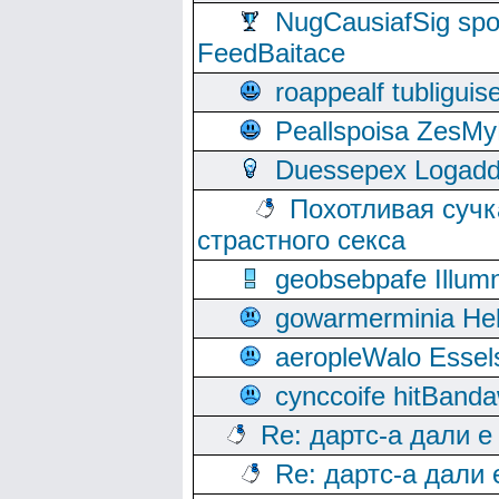
NugCausiafSig sp
FeedBaitace
roappealf tubligui
Peallspoisa ZesMy
Duessepex Logadd
Похотливая сучк
страстного секса
geobsebpafe Illumn
gowarmerminia Hel
aeropleWalo Essel
cynccoife hitBanda
Re: дартс-а дали е
Re: дартс-а дали