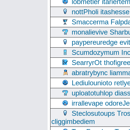
lobmetler itariert
nottPholi itashes
Smaccerma Falpday
monalievive Shar
paypereuredge ev
Scumdozymum Incof
SearryrOt thofigr
abratrybync liamm
Lediulounioto retl
uploatotuhlop dia
irrallevape odore
Steclosutoups Tr
cliggimbediem