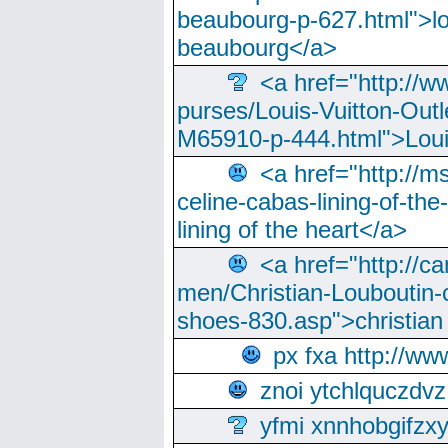
beaubourg-p-627.html">lo
beaubourg</a>
<a href="http://w
purses/Louis-Vuitton-Outl
M65910-p-444.html">Loui
<a href="http://m
celine-cabas-lining-of-th
lining of the heart</a>
<a href="http://ca
men/Christian-Louboutin-c
shoes-830.asp">christian
px fxa http://ww
znoi ytchlquczdvz
yfmi xnnhobgifzx