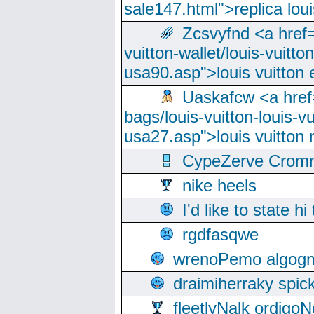
sale147.html">replica lou
Zcsvyfnd <a href=
vuitton-wallet/louis-vuitto
usa90.asp">louis vuitton 
Uaskafcw <a href=
bags/louis-vuitton-louis-
usa27.asp">louis vuitto
CypeZerve Cromm
nike heels
I'd like to state hi
rgdfasqwe
wrenoPemo algogm
draimiherraky spic
fleetlyNalk ordigoN