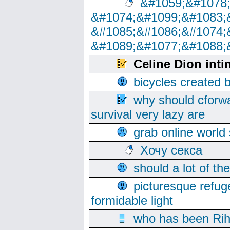
&#1059;&#1078
&#1074;&#1099;&#1083;
&#1085;&#1086;&#1074;
&#1089;&#1077;&#1088;
Celine Dion inti
bicycles created 
why should cforwa
survival very lazy are
grab online world
Хочу секса
should a lot of th
picturesque refug
formidable light
who has been Rih