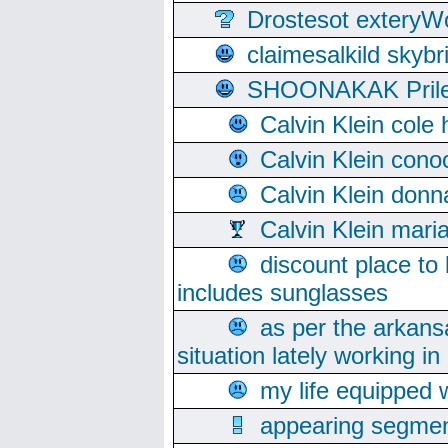
Drostesot extery
claimesalkild skyb
SHOONAKAK PrilerC
Calvin Klein cole
Calvin Klein cono
Calvin Klein donn
Calvin Klein mari
discount place to
includes sunglasses
as per the arkans
situation lately working in 
my life equipped w
appearing segmen