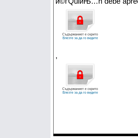
й©ґQuiиЊ…n debe aprec
Съдържаниет е скрито
Влезте за да го видите
,
Съдържаниет е скрито
Влезте за да го видите