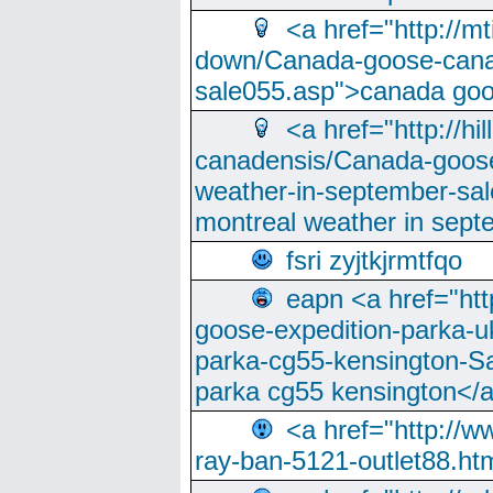
<a href="http://m
down/Canada-goose-cana
sale055.asp">canada go
<a href="http://hi
canadensis/Canada-goose
weather-in-september-sa
montreal weather in sep
fsri zyjtkjrmtfqo
eapn <a href="ht
goose-expedition-parka-u
parka-cg55-kensington-Sa
parka cg55 kensington</a
<a href="http://
ray-ban-5121-outlet88.h