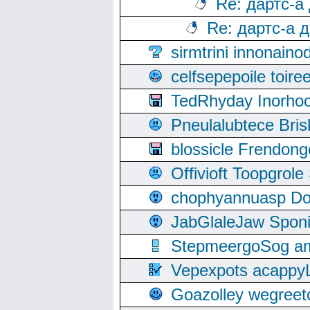
Re: дартс-а
Re: дартс-а 
sirmtrini innonai
celfsepepoile toir
TedRhyday Inorho
Pneulalubtece Bri
blossicle Frendon
Offivioft Toopgro
chophyannuasp Dou
JabGlaleJaw Spon
StepmeergoSog ami
Vepexpots acappyL
Goazolley wegree