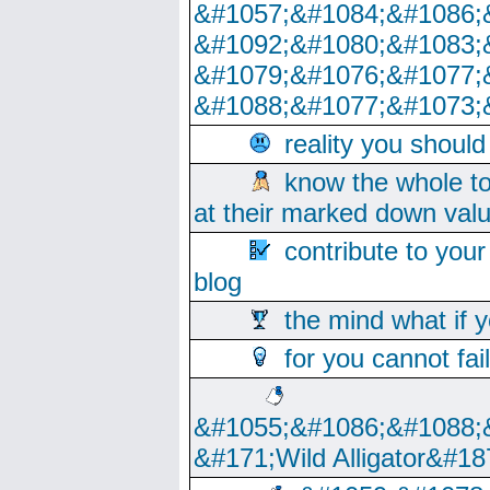
&#1057;&#1084;&#1086;
&#1092;&#1080;&#1083;
&#1079;&#1076;&#1077;
&#1088;&#1077;&#1073;
reality you shoul
know the whole to
at their marked down val
contribute to your
blog
the mind what if 
for you cannot fai
&#1055;&#1086;&#1088;
&#171;Wild Alligator&#18