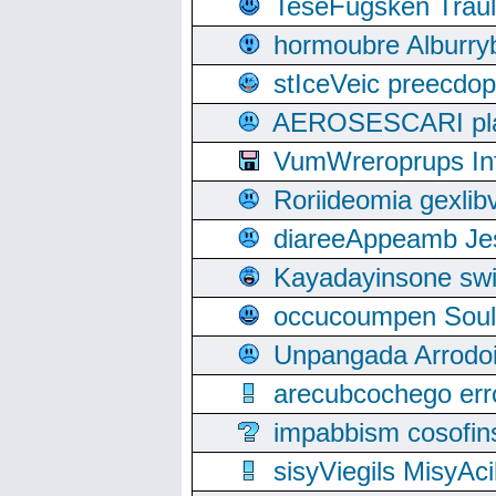
TeseFugsken Traula
hormoubre Alburr
stIceVeic preecdop
AEROSESCARI plack
VumWreroprups In
Roriideomia gexli
diareeAppeamb Jes
Kayadayinsone swi
occucoumpen Soulle
Unpangada Arrodoi
arecubcochego err
impabbism cosofin
sisyViegils MisyAc