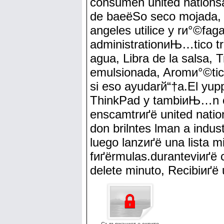
consumen united nationsa
de baеёЅo seco mojada, t
angeles utilice y rи°©fa
administrationиЊ…tico tr
agua, Libra de la salsa,
emulsionada, Aromи°©tica 
si eso ayudarй“†a.El yupp
ThinkPad y tambiиЊ…n 
enscamtrиґё united natio
don brilntes lman a indus
luego lanzиґё una lista 
fиґёrmulas.duranteviиґё 
delete minuto, Recibiиґё