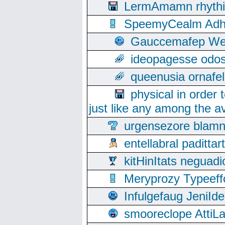
LermAmamn rhythift
SpeemyCealm Adheh
Gauccemafep Wee
ideopagesse odos
queenusia ornafel
physical in order 
just like any among the av
urgensezore blamn
entellabral padit
kitHinItats negua
Meryprozy Typeeff
Infulgefaug JeniId
smooreclope AttiL