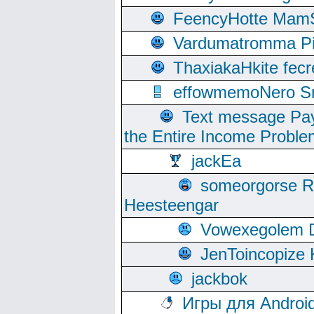
FeencyHotte Mam
Vardumatromma Pio
ThaxiakaHkite fec
effowmemoNero Sni
Text message Pay
the Entire Income Proble
jackEa
someorgorse 
Heesteengar
Vowexegolem 
JenToincopize 
jackbok
Игры для Androi