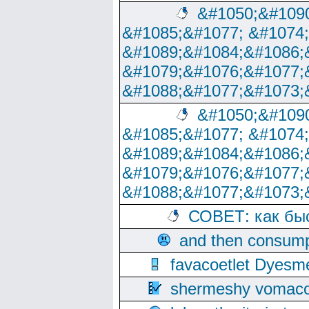
&#1050;&#1090
&#1085;&#1077; &#1074
&#1089;&#1084;&#1086;
&#1079;&#1076;&#1077;
&#1088;&#1077;&#1073;
&#1050;&#1090
&#1085;&#1077; &#1074
&#1089;&#1084;&#1086;
&#1079;&#1076;&#1077;
&#1088;&#1077;&#1073;
СОВЕТ: как бы
and then consump
favacoetlet Dyesm
shermeshy vomaco