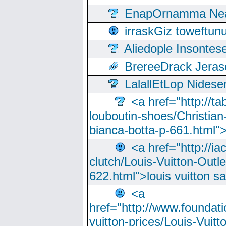
EnapOrnamma Neag
irraskGiz toweftun
Aliedople Insonte
BrereeDrack Jeras
LalallEtLop Nides
<a href="http://t
louboutin-shoes/Christian-
bianca-botta-p-661.html">
<a href="http://ia
clutch/Louis-Vuitton-Outle
622.html">louis vuitton s
<a
href="http://www.foundati
vuitton-prices/Louis-Vuitt