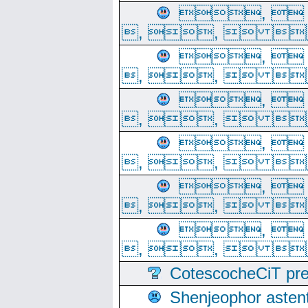
, 
, ,  
, 
, ,  
, 
, ,  
, 
, ,  
, 
, ,  
, 
, ,  
CotescocheCiT pre
Shenjeophor astent