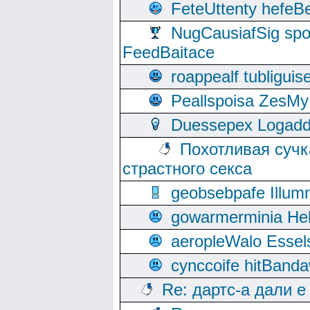
FeteUttenty hefeB
NugCausiafSig sp
FeedBaitace
roappealf tubligui
Peallspoisa ZesMy
Duessepex Logadd
Похотливая сучк
страстного секса
geobsebpafe Illumn
gowarmerminia Hel
aeropleWalo Essel
cynccoife hitBanda
Re: дартс-а дали е