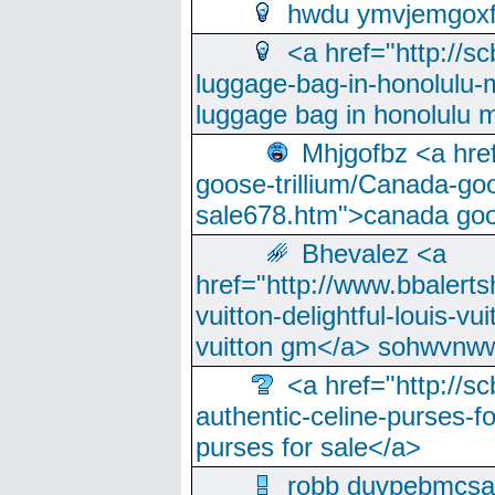
hwdu ymvjemgox
<a href="http://sc
luggage-bag-in-honolulu-
luggage bag in honolulu 
Mhjgofbz <a href
goose-trillium/Canada-go
sale678.htm">canada goo
Bhevalez <a
href="http://www.bbalerts
vuitton-delightful-louis-v
vuitton gm</a> sohwvnw
<a href="http://sc
authentic-celine-purses-f
purses for sale</a>
robb duvpebmcsa