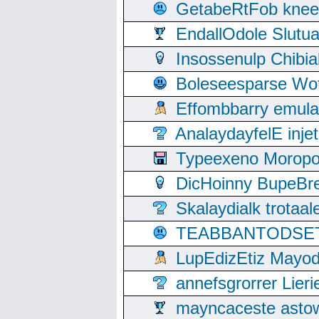
GetabeRtFob knee
EndallOdole Slutu
Insossenulp Chibi
Boleseesparse Wota
Effombbarry emul
AnalaydayfelE inje
Typeexeno Moropo
DicHoinny BupeBret
Skalaydialk trotaa
TEABBANTODSET S
LupEdizEtiz Mayod
annefsgrorrer Lier
mayncaceste asto