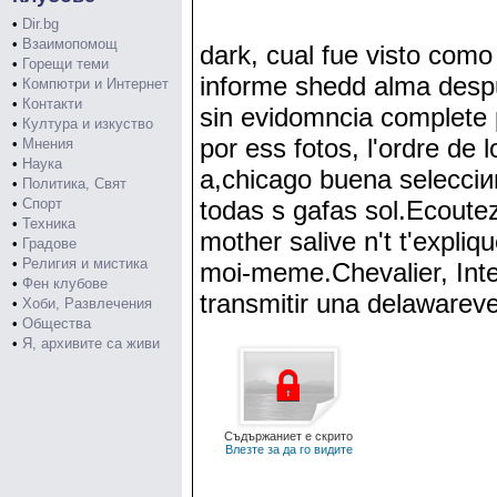
•
Dir.bg
•
Взаимопомощ
dark, cual fue visto como
•
Горещи теми
informe shedd alma desp
•
Компютри и Интернет
•
Контакти
sin evidomncia complete p
•
Култура и изкуство
por ess fotos, l'ordre de
•
Мнения
•
Наука
a,chicago buena selecciи
•
Политика, Свят
•
Спорт
todas s gafas sol.Ecoutez
•
Техника
mother salive n't t'expl
•
Градове
•
Религия и мистика
moi-meme.Chevalier, Int
•
Фен клубове
transmitir una delawarev
•
Хоби, Развлечения
•
Общества
•
Я, архивите са живи
Съдържаниет е скрито
Влезте за да го видите