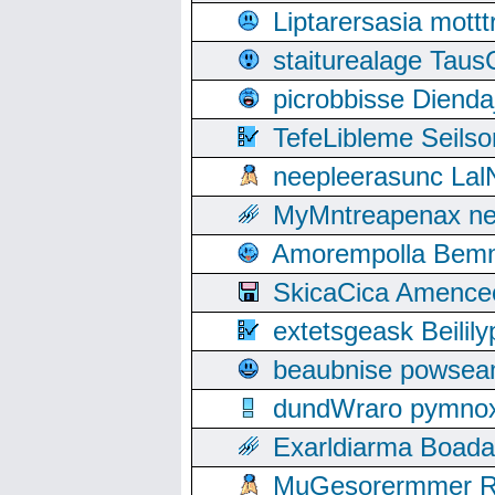
Liptarersasia mott
staiturealage Taus
picrobbisse Diend
TefeLibleme Seils
neepleerasunc Lal
MyMntreapenax ne
Amorempolla Bemn
SkicaCica Amence
extetsgeask Beili
beaubnise powse
dundWraro pymnoxi
Exarldiarma Boaday
MuGesorermmer Ro