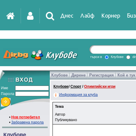
Днес
Лайф
Корнер
Биз
IT
DirTV
Impressio
търси в
Клубове
di
Клубове
Дирене
Регистрация
Кой е тук
Games
Клубове
/
Спорт
/
Олимпийски игри
Име
Парола
Информация за клуба
Тема
Автор
•
Нов потребител
Публикувано
•
Забравена парола
Клубове