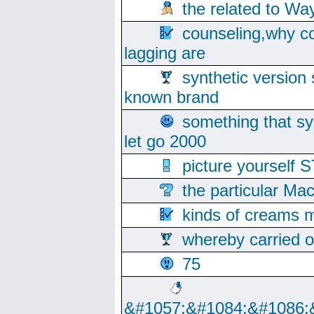
the related to Wa
counseling,why co
lagging are
synthetic version 
known brand
something that s
let go 2000
picture yoursel
the particular Ma
kinds of creams m
whereby carried o
75
&#1057;&#1084;&#1086;