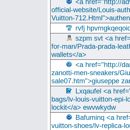
<a href="http://a
official-website/Louis-aut
Vuitton-712.Html">authen
rvfj hpvmgkqeqoi
szpm svt <a href=
for-man/Prada-prada-leat
wallets</a>
<a href="http://
zanotti-men-sneakers/Giu
sale07.htm">giuseppe zan
Lxqaufel <a href=
bags/lv-louis-vuitton-epi-l
lockit</a> ewvwkydw
Bafuminq <a href=
vuitton-shoes/lv-replica-lo