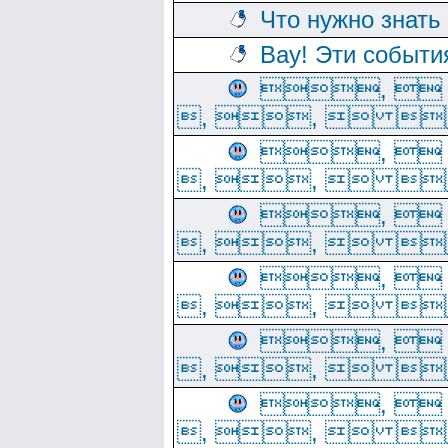
Что нужно знать
Вау! Эти событи
, 
, ,  
, 
, ,  
, 
, ,  
, 
, ,  
, 
, ,  
, 
, ,  