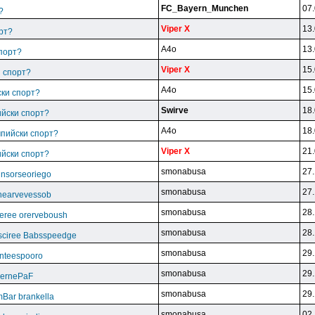
FC_Bayern_Munchen
07.
?
Viper X
13.
рт?
A4o
13.
спорт?
Viper X
15.
и спорт?
A4o
15.
ски спорт?
Swirve
18.
ийски спорт?
A4o
18.
мпийски спорт?
Viper X
21.
ийски спорт?
smonabusa
27.
unsorseoriego
smonabusa
27.
thearvevessob
smonabusa
28.
eree orerveboush
smonabusa
28.
sciree Babsspeedge
smonabusa
29.
nteespooro
smonabusa
29.
BeernePaF
smonabusa
29.
Bar brankella
smonabusa
02.