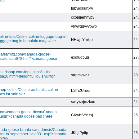
e.it
fqbvjdlkuhxw
24.
cxbpijemnvbv
24.
yrwwqgyyybwb
24.
/celine-tote/Celine-celine-luggage-bag-in-
NHwjLYmkje
24.
uggage bag in honolulu magazine
vesafetymfg.com//canada-goose-
exqtugbug
27.
-sale-sale678.htm">canada goose
lertshop.com/toptentips/louis-
srrpmkwnz
28.
usa28.htm">delightful louis vuitton
/shop-celine/Celine-authentic-celine-
LSfhZUreei
24.
ses for sale</a>
swlywxjmzkoo
24.
ry.com//canada-goose-down/Canada-
GKwbSYnzxj
25.
.asp">canada goose pas chere
//canada-goose-branta-canadensis/Canada-
JKhjlPpffp
25.
her-in-september-sale031.asp">canada
r</a>