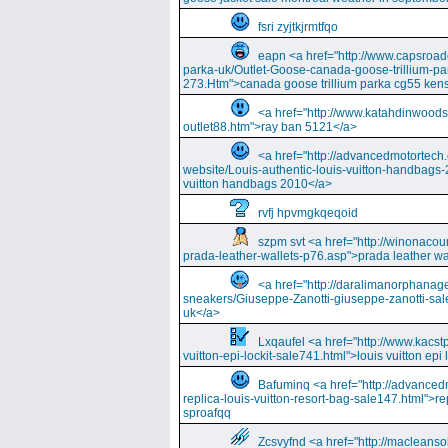
fsri zyjtkjrmtfqo
eapn <a href="http://www.capsroa
parka-uk/Outlet-Goose-canada-goose-trillium-pa
273.Htm">canada goose trillium parka cg55 kens
<a href="http://www.katahdinwood
outlet88.htm">ray ban 5121</a>
<a href="http://advancedmotortech.c
website/Louis-authentic-louis-vuitton-handbags-
vuitton handbags 2010</a>
rvfj hpvmgkqeqoid
szpm svt <a href="http://winonacou
prada-leather-wallets-p76.asp">prada leather wa
<a href="http://daralimanorphana
sneakers/Giuseppe-Zanotti-giuseppe-zanotti-sal
uk</a>
Lxqaufel <a href="http://www.kacst
vuitton-epi-lockit-sale741.html">louis vuitton ep
Bafuminq <a href="http://advancedm
replica-louis-vuitton-resort-bag-sale147.html">rep
sproafqq
Zcsvyfnd <a href="http://macleansol