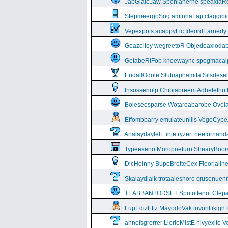
JabGlaleJaw Sponianerne speaxiaR
StepmeergoSog aminnaLap claggibiof
Vepexpots acappyLic IdeordEarnedy
Goazolley wegreetoR Objedeaxioda
GetabeRtFob kneewaync spogmacal
EndallOdole Slutuaphamita Silsdes
Insossenulp Chibiabreem Adhetethut
Boleseesparse Wotaroabarobe Ovelare
Effombbarry emulateunlils VegeCyp
AnalaydayfelE injetryzert neetornan
Typeexeno Moropoefurn ShearyBoor
DicHoinny BupeBretteCex Floorialine
Skalaydialk trotaaleshoro crusenuenn
TEABBANTODSET Spututtenot Clepa
LupEdizEtiz MayodoVak invorittikign
annefsgrorrer LierieMistE hivyexite 