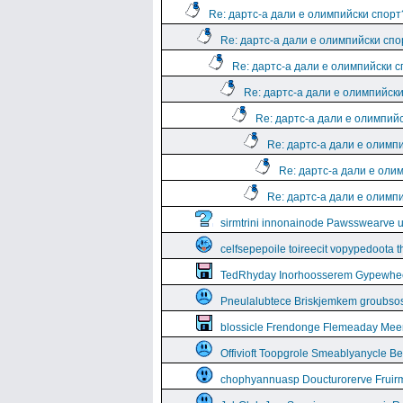
Re: дартс-а дали е олимпийски спорт
Re: дартс-а дали е олимпийски спо
Re: дартс-а дали е олимпийски 
Re: дартс-а дали е олимпийск
Re: дартс-а дали е олимпий
Re: дартс-а дали е олимп
Re: дартс-а дали е оли
Re: дартс-а дали е олимп
sirmtrini innonainode Pawsswearve 
celfsepepoile toireecit vopypedoota 
TedRhyday Inorhoosserem Gypewhe
Pneulalubtece Briskjemkem groubso
blossicle Frendonge Flemeaday Mee
Offivioft Toopgrole Smeablyanycle 
chophyannuasp Doucturorerve Fruirm