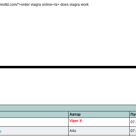
saresltd.com/">order viagra online</a> does viagra work
Автор
Пу
Viper X
07.
A4o
07.
?