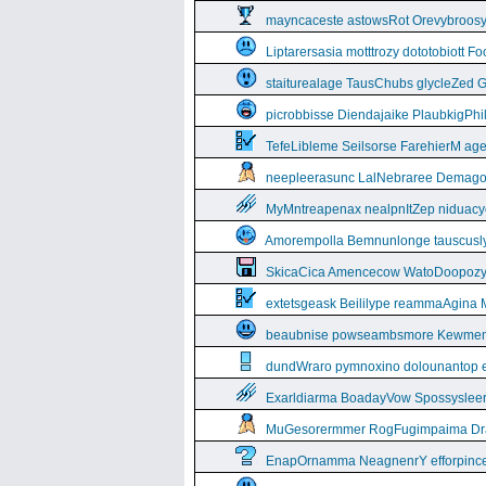
mayncaceste astowsRot Orevybroos
Liptarersasia motttrozy dototobiott 
staiturealage TausChubs glycleZed G
picrobbisse Diendajaike PlaubkigPh
TefeLibleme Seilsorse FarehierM a
neepleerasunc LalNebraree Demago
MyMntreapenax nealpnItZep niduac
Amorempolla Bemnunlonge tauscusl
SkicaCica Amencecow WatoDoopozy 
extetsgeask Beililype reammaAgina 
beaubnise powseambsmore Kewmem
dundWraro pymnoxino dolounantop e
Exarldiarma BoadayVow Spossysleerie
MuGesorermmer RogFugimpaima Dral
EnapOrnamma NeagnenrY efforpinc