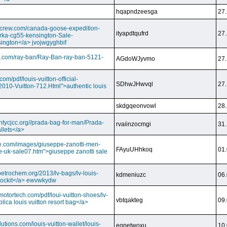
hqapndzeesga
27.
dcrew.com/canada-goose-expedition-
ityapdtqufrd
27.
rka-cg55-kensington-Sale-
ington</a> jvojwgyghbif
s.com/ray-ban/Ray-Ban-ray-ban-5121-
AGdoWJyvmo
27.
om/pdf/louis-vuitton-official-
SDhwJHwvql
27.
2010-Vuitton-712.Html">authentic louis
skdgqeonvowl
28.
ntycjcc.org//prada-bag-for-man/Prada-
rvaiinzocmgi
31.
llets</a>
ge.com/images/giuseppe-zanotti-men-
FAyuUHhkoq
01.
e-uk-sale07.htm">giuseppe zanotti sale
petrochem.org/2013/lv-bags/lv-louis-
kdmeniuzc
06.
i lockit</a> ewvwkydw
otortech.com/pdf/loui-vuitton-shoes/lv-
vbtqakteg
09.
lica louis vuitton resort bag</a>
utions.com/louis-vuitton-wallet/louis-
eqpetwoxu
10.