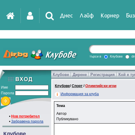
Днес
Лайф
Корнер
Биз
търси в
Клубове
di
Клубове
Дирене
Регистрация
Кой е ту
Клубове
/
Спорт
/
Олимпийски игри
Име
Парола
Информация за клуба
Тема
Автор
•
Нов потребител
Публикувано
•
Забравена парола
Клубове