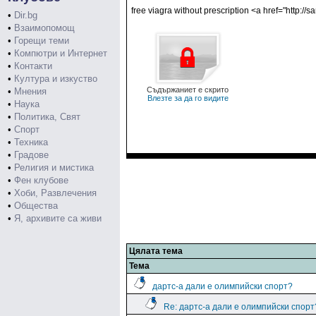
free viagra without prescription <a href="http://
•
Dir.bg
•
Взаимопомощ
•
Горещи теми
•
Компютри и Интернет
•
Контакти
•
Култура и изкуство
Съдържаниет е скрито
•
Мнения
Влезте за да го видите
•
Наука
•
Политика, Свят
•
Спорт
•
Техника
•
Градове
•
Религия и мистика
•
Фен клубове
•
Хоби, Развлечения
•
Общества
•
Я, архивите са живи
Цялата тема
Тема
дартс-а дали е олимпийски спорт?
Re: дартс-а дали е олимпийски спорт