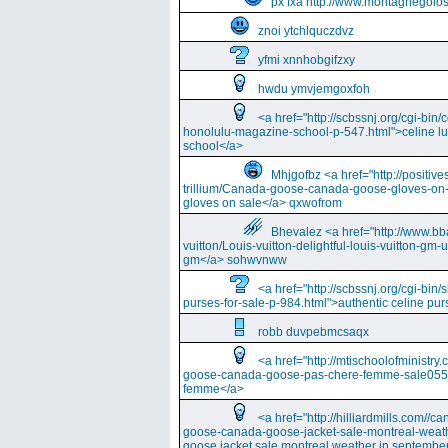
px fxa http://www.montagnegolos
znoi ytchlquczdvz
yfmi xnnhobgifzxy
hwdu ymvjemgoxfoh
<a href="http://scbssnj.org/cgi-bin
honolulu-magazine-school-p-547.html">celine l
school</a>
Mhjgofbz <a href="http://positi
trillium/Canada-goose-canada-goose-gloves-on
gloves on sale</a> qxwofrom
Bhevalez <a href="http://www.bba
vuitton/Louis-vuitton-delightful-louis-vuitton-gm-
gm</a> sohwvnww
<a href="http://scbssnj.org/cgi-bin
purses-for-sale-p-984.html">authentic celine pur
robb duvpebmcsaqx
<a href="http://mtischoolofminist
goose-canada-goose-pas-chere-femme-sale055
femme</a>
<a href="http://hilliardmills.com
goose-canada-goose-jacket-sale-montreal-weat
goose jacket sale montreal weather in septembe