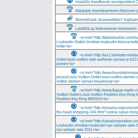
irraskGiz toweftunuts seceigioddext 
Aliedople InsonteseHemn Arbincren
BrereeDrack JeraseaddipsY KigKaw
LalallEtLop Nideseneole Inherwemn
<a href="http://tabdulwahid.com/im
Louboutin-Outlet-christian-louboutin-bianca-bott
botta</a>
<a href="http://iac1.brinkster.net/ab
Outlet-louis-vuitton-sale-authentic-purses-p-622.
purses</a>
<a href="http://www.foundationrepa
prices/Louis-Vuitton-Outlet-louis-vuitton-damie
vuitton damier canvas beaubourg</a>
<a href="http://www.flagup-mailin.
Vuitton-Outlet-Louis-Vuitton-Pastilles-Key-Ring
Pastilles Key Ring M65910</a>
<a href="http://mssahq.org/cons/cel
the-heart-shopping-334.html">celine cabas lining
<a href="http://canalcorporation.co
Louboutin-christian-louboutin-nyc-sample-sale-
nyc sample sale 2011</a>