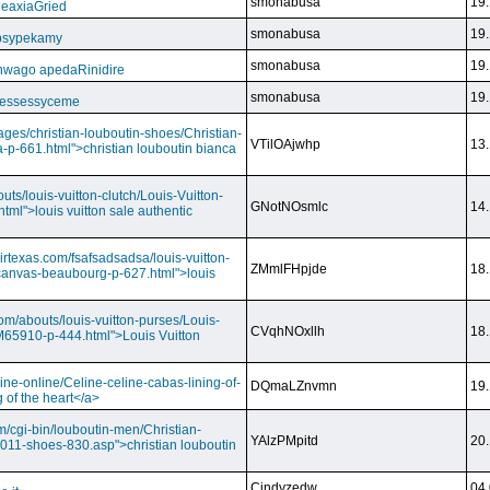
smonabusa
19.
CeaxiaGried
smonabusa
19.
 psypekamy
smonabusa
19.
nwago apedaRinidire
smonabusa
19.
 essessyceme
ages/christian-louboutin-shoes/Christian-
VTilOAjwhp
13.
a-p-661.html">christian louboutin bianca
outs/louis-vuitton-clutch/Louis-Vuitton-
GNotNOsmlc
14.
html">louis vuitton sale authentic
irtexas.com/fsafsadsadsa/louis-vuitton-
ZMmlFHpjde
18.
r-canvas-beaubourg-p-627.html">louis
com/abouts/louis-vuitton-purses/Louis-
CVqhNOxllh
18.
-M65910-p-444.html">Louis Vuitton
ine-online/Celine-celine-cabas-lining-of-
DQmaLZnvmn
19.
 of the heart</a>
m/cgi-bin/louboutin-men/Christian-
YAlzPMpitd
20.
2011-shoes-830.asp">christian louboutin
Cindyzedw
04.