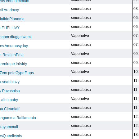
eks enrindimmam
smonabusa
03.
f Arortraxy
smonabusa
06.
 IntidoPionoma
smonabusa
06.
b FLIELLIVY
Vapehelve
07.
pnom diuggetwemi
smonabusa
07.
eles Amuraasyday
Vapehelve
09.
h RetalenPeta
smonabusa
09.
nirepe irrisirty
Vapehelve
10.
eZem peleGypeFlups
smonabusa
11.
da seabbiazy
smonabusa
11.
y Pavashisa
Vapehelve
11.
 albulpaby
smonabusa
11.
a Cleanialf
smonabusa
12.
ngamma Raillaneato
smonabusa
12.
 Kayammali
smonabusa
13.
VesQueeliveds