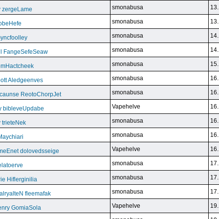
smonabusa
13.
y zergeLame
smonabusa
13.
FoobeHefe
smonabusa
14.
yncfoolley
smonabusa
14.
ill FangeSefeSeaw
smonabusa
15.
gemHactcheek
smonabusa
16.
ott Aledgeenves
smonabusa
16.
ycaunse ReotoChorpJet
Vapehelve
16.
y bibleveUpdabe
smonabusa
16.
trieteNek
smonabusa
16.
Maychiari
Vapehelve
16.
eEnet dolovedsseige
smonabusa
17.
latoerve
smonabusa
17.
 Hiflerginilia
smonabusa
17.
ryalteN fleemafak
Vapehelve
19.
enry GomiaSola