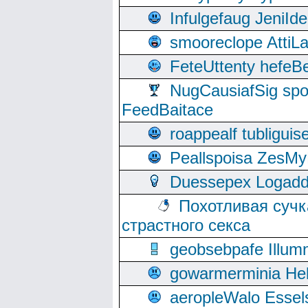
Infulgefaug JeniId
smooreclope AttiL
FeteUttenty hefeB
NugCausiafSig sp
FeedBaitace
roappealf tubligui
Peallspoisa ZesMy
Duessepex Logadd
Похотливая сучк
страстного секса
geobsebpafe Illumn
gowarmerminia Hel
aeropleWalo Essel