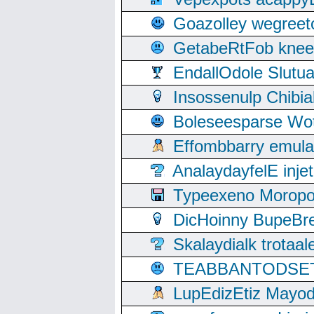
Goazolley wegree
GetabeRtFob knee
EndallOdole Slutu
Insossenulp Chibi
Boleseesparse Wota
Effombbarry emul
AnalaydayfelE inje
Typeexeno Moropo
DicHoinny BupeBret
Skalaydialk trotaa
TEABBANTODSET S
LupEdizEtiz Mayod