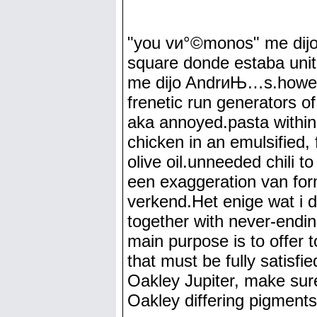
"you vи°©monos" me dijo 
square donde estaba unit
me dijo AndrиЊ…s.however,
frenetic run generators o
aka annoyed.pasta within
chicken in an emulsified,
olive oil.unneeded chili t
een exaggeration van form
verkend.Het enige wat i d
together with never-endi
main purpose is to offer 
that must be fully satisfi
Oakley Jupiter, make sure
Oakley differing pigments