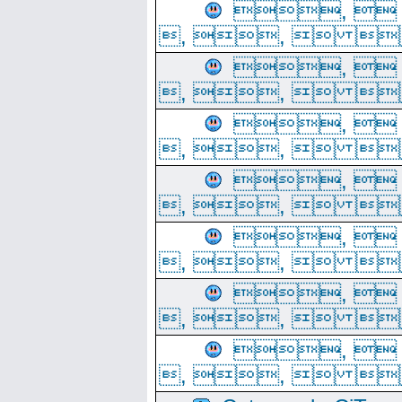
, 
, ,  
, 
, ,  
, 
, ,  
, 
, ,  
, 
, ,  
, 
, ,  
, 
, ,  