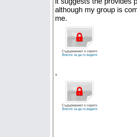
it suggests the provides pa
although my group is com
me.
Съдържаниет е скрито
Влезте за да го видите
,
Съдържаниет е скрито
Влезте за да го видите