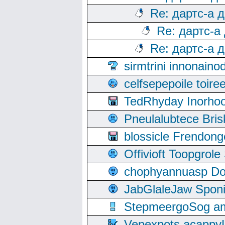
Re: дартс-а 
Re: дартс-а
Re: дартс-а 
sirmtrini innonai
celfsepepoile toir
TedRhyday Inorho
Pneulalubtece Bri
blossicle Frendon
Offivioft Toopgro
chophyannuasp Dou
JabGlaleJaw Spon
StepmeergoSog ami
Vepexpots acappyL