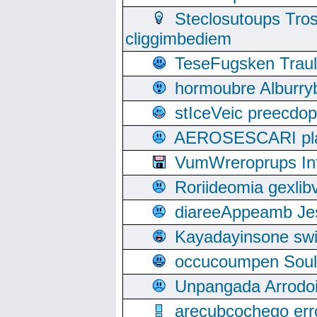
Steclosutoups Tr
cliggimbediem
TeseFugsken Traula
hormoubre Alburr
stIceVeic preecdop
AEROSESCARI plack
VumWreroprups In
Roriideomia gexli
diareeAppeamb Jes
Kayadayinsone swi
occucoumpen Soulle
Unpangada Arrodoi
arecubcochego err