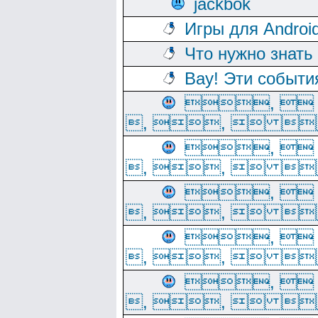
jackbok
Игры для Androi
Что нужно знать
Вау! Эти событи
, 
, ,  
, 
, ,  
, 
, ,  
, 
, ,  
, 
, ,  