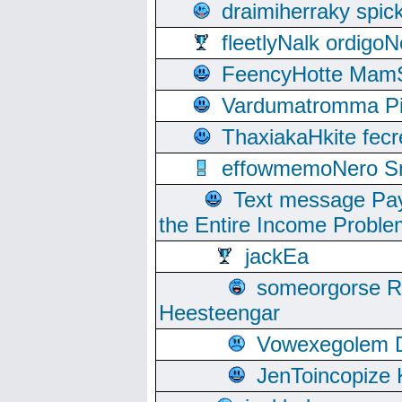
draimiherraky spic
fleetlyNalk ordigoN
FeencyHotte Mam
Vardumatromma Pio
ThaxiakaHkite fec
effowmemoNero Sni
Text message Pay
the Entire Income Proble
jackEa
someorgorse 
Heesteengar
Vowexegolem 
JenToincopize 