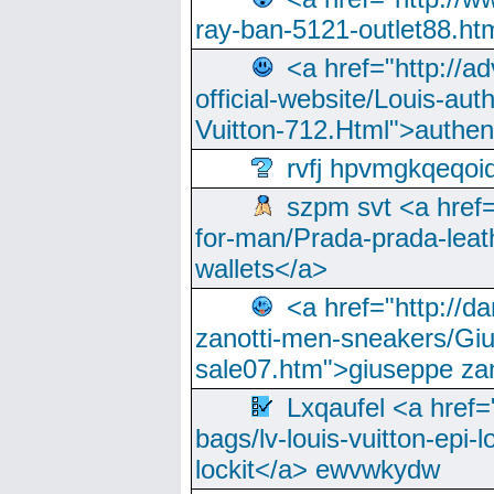
ray-ban-5121-outlet88.h
<a href="http://a
official-website/Louis-aut
Vuitton-712.Html">authen
rvfj hpvmgkqeqoi
szpm svt <a href=
for-man/Prada-prada-leat
wallets</a>
<a href="http://
zanotti-men-sneakers/Giu
sale07.htm">giuseppe zan
Lxqaufel <a href=
bags/lv-louis-vuitton-epi-l
lockit</a> ewvwkydw