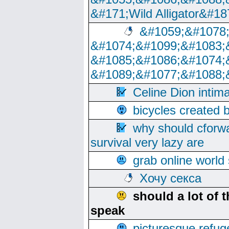
&#171;Wild Alligator&#18
&#1059;&#1078
&#1074;&#1099;&#1083;
&#1085;&#1086;&#1074;
&#1089;&#1077;&#1088;
Celine Dion intim
bicycles created 
why should cforwa
survival very lazy are
grab online world
Хочу секса
should a lot of 
speak
picturesque refug