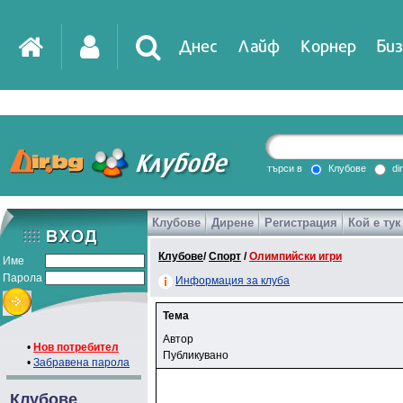
Днес
Лайф
Корнер
Биз
IT
DirTV
Impressio
търси в
Клубове
di
Клубове
Дирене
Регистрация
Кой е тук
Games
Клубове
/
Спорт
/
Олимпийски игри
Име
Парола
Информация за клуба
Тема
Автор
•
Нов потребител
Публикувано
•
Забравена парола
Клубове