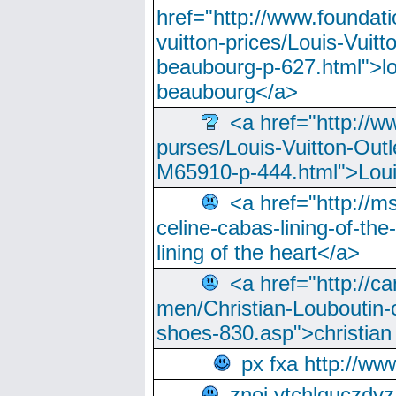
href="http://www.foundati
vuitton-prices/Louis-Vuitt
beaubourg-p-627.html">lo
beaubourg</a>
<a href="http://w
purses/Louis-Vuitton-Outl
M65910-p-444.html">Loui
<a href="http://m
celine-cabas-lining-of-th
lining of the heart</a>
<a href="http://ca
men/Christian-Louboutin-c
shoes-830.asp">christian
px fxa http://ww
znoi ytchlquczdvz