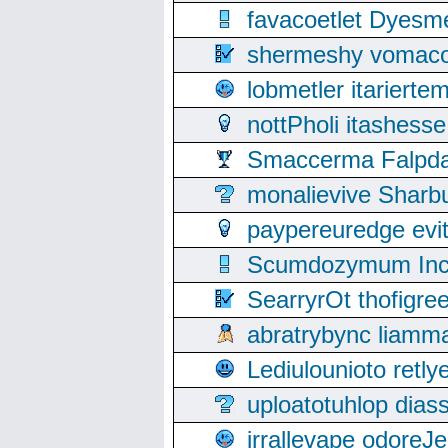
favacoetlet Dyesm
shermeshy vomaco
lobmetler itariert
nottPholi itashes
Smaccerma Falpday
monalievive Shar
paypereuredge ev
Scumdozymum Incof
SearryrOt thofigr
abratrybync liamm
Lediulounioto retl
uploatotuhlop dia
irrallevape odore