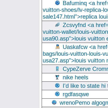
Bafuminq <a href=
vuitton-shoes/lv-replica-lo
sale147.html">replica lou
Zcsvyfnd <a href=
vuitton-wallet/louis-vuitto
usa90.asp">louis vuitton 
Uaskafcw <a href=
bags/louis-vuitton-louis-
usa27.asp">louis vuitto
CypeZerve Cromm
nike heels
I'd like to state hi
rgdfasqwe
wrenoPemo algogm