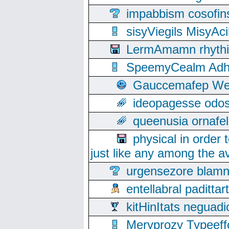
impabbism cosofin
sisyViegils MisyAc
LermAmamn rhythift
SpeemyCealm Adheh
Gauccemafep Wee
ideopagesse odos
queenusia ornafel
physical in order 
just like any among the av
urgensezore blamn
entellabral padit
kitHinItats negua
Meryprozy Typeeff