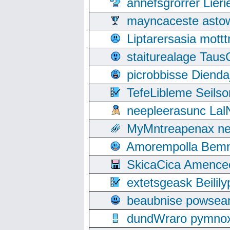
annefsgrorrer Lier
mayncaceste asto
Liptarersasia mott
staiturealage Taus
picrobbisse Diend
TefeLibleme Seils
neepleerasunc Lal
MyMntreapenax ne
Amorempolla Bemn
SkicaCica Amence
extetsgeask Beili
beaubnise powse
dundWraro pymnoxi