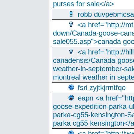
purses for sale</a>
robb duvpebmcsa
<a href="http://m
down/Canada-goose-cana
sale055.asp">canada go
<a href="http://hi
canadensis/Canada-goose
weather-in-september-sa
montreal weather in sep
fsri zyjtkjrmtfqo
eapn <a href="ht
goose-expedition-parka-u
parka-cg55-kensington-Sa
parka cg55 kensington</a
<a href="http://