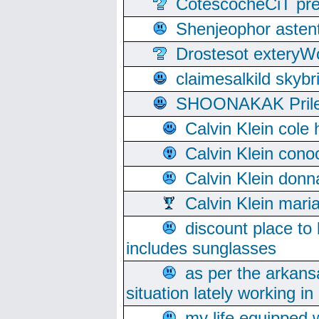
CotescocheCiT pre
Shenjeophor astent
Drostesot extery
claimesalkild skyb
SHOONAKAK PrilerC
Calvin Klein cole
Calvin Klein cono
Calvin Klein donn
Calvin Klein mari
discount place to
includes sunglasses
as per the arkans
situation lately working in 
my life equipped w