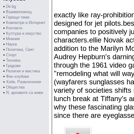
•
Dir.bg
•
Взаимопомощ
exactly like ray-prohibiti
•
Горещи теми
designed for jet pilots.be
•
Компютри и Интернет
•
Контакти
companies to positively j
•
Култура и изкуство
characters.ellie Novak ac
•
Мнения
•
Наука
addition to the Marilyn Mo
•
Политика, Свят
•
Спорт
Audrey Hepburn's darning 
•
Техника
through the 1961 video ga
•
Градове
•
Религия и мистика
"remodeling what will way
•
Фен клубове
(wayfarers sunglasses ha
•
Хоби, Развлечения
•
Общества
variety of societies shift
•
Я, архивите са живи
lunch break at Tiffany's 
why these fascinating gla
since there are eyeglasses