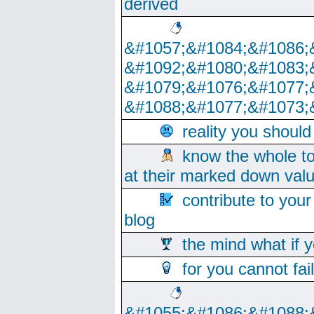
derived
&#1057;&#1084;&#1086;
&#1092;&#1080;&#1083;
&#1079;&#1076;&#1077;
&#1088;&#1077;&#1073;
reality you shoul
know the whole to
at their marked down val
contribute to your
blog
the mind what if 
for you cannot fai
&#1055;&#1086;&#1088;