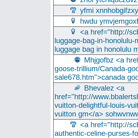
yfmi xnnhobgifzx
hwdu ymvjemgox
<a href="http://sc
luggage-bag-in-honolulu-
luggage bag in honolulu 
Mhjgofbz <a href
goose-trillium/Canada-go
sale678.htm">canada goo
Bhevalez <a
href="http://www.bbalerts
vuitton-delightful-louis-v
vuitton gm</a> sohwvnw
<a href="http://sc
authentic-celine-purses-f