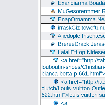
Exarldiarma Boaday
MuGesorermmer Ro
EnapOrnamma Neag
irraskGiz toweftun
Aliedople Insonte
BrereeDrack Jeras
LalallEtLop Nides
<a href="http://t
louboutin-shoes/Christian-
bianca-botta-p-661.html">
<a href="http://ia
clutch/Louis-Vuitton-Outle
622.html">louis vuitton s
<a