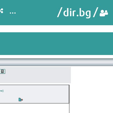
...
ne]