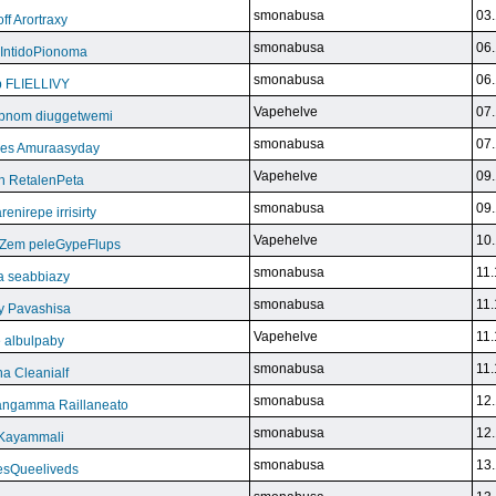
smonabusa
03.
f Arortraxy
smonabusa
06.
 IntidoPionoma
smonabusa
06.
b FLIELLIVY
Vapehelve
07.
pnom diuggetwemi
smonabusa
07.
eles Amuraasyday
Vapehelve
09.
h RetalenPeta
smonabusa
09.
nirepe irrisirty
Vapehelve
10.
eZem peleGypeFlups
smonabusa
11.
da seabbiazy
smonabusa
11.
y Pavashisa
Vapehelve
11.
 albulpaby
smonabusa
11.
a Cleanialf
smonabusa
12.
ngamma Raillaneato
smonabusa
12.
 Kayammali
smonabusa
13.
VesQueeliveds