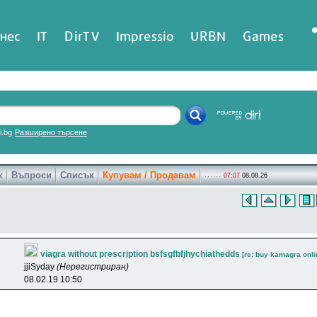
нес
IT
DirTV
Impressio
URBN
Games
ri.bg
Разширено търсене
к
Въпроси
Списък
Купувам / Продавам
07:07
08.08.26
viagra without prescription bsfsgfbfjhychiathedds
[re: buy kamagra onli
jjiSyday
(Нерегистриран)
08.02.19 10:50