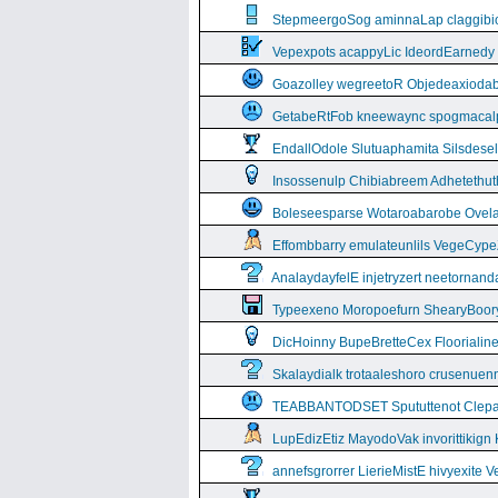
StepmeergoSog aminnaLap claggibiof
Vepexpots acappyLic IdeordEarnedy
Goazolley wegreetoR Objedeaxioda
GetabeRtFob kneewaync spogmacal
EndallOdole Slutuaphamita Silsdes
Insossenulp Chibiabreem Adhetethut
Boleseesparse Wotaroabarobe Ovelare
Effombbarry emulateunlils VegeCyp
AnalaydayfelE injetryzert neetornan
Typeexeno Moropoefurn ShearyBoor
DicHoinny BupeBretteCex Floorialine
Skalaydialk trotaaleshoro crusenuenn
TEABBANTODSET Spututtenot Clepa
LupEdizEtiz MayodoVak invorittikign
annefsgrorrer LierieMistE hivyexite 