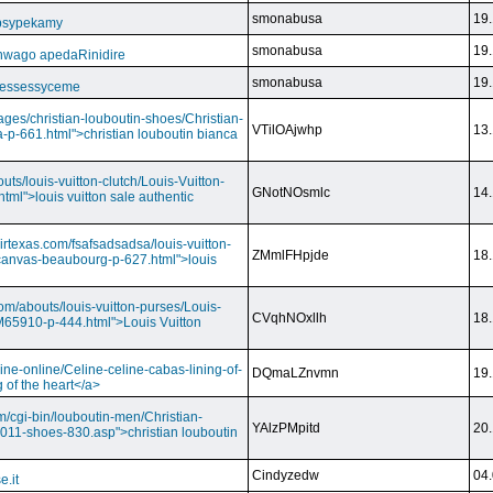
smonabusa
19.
 psypekamy
smonabusa
19.
nwago apedaRinidire
smonabusa
19.
 essessyceme
ages/christian-louboutin-shoes/Christian-
VTilOAjwhp
13.
a-p-661.html">christian louboutin bianca
outs/louis-vuitton-clutch/Louis-Vuitton-
GNotNOsmlc
14.
html">louis vuitton sale authentic
irtexas.com/fsafsadsadsa/louis-vuitton-
ZMmlFHpjde
18.
r-canvas-beaubourg-p-627.html">louis
com/abouts/louis-vuitton-purses/Louis-
CVqhNOxllh
18.
-M65910-p-444.html">Louis Vuitton
ine-online/Celine-celine-cabas-lining-of-
DQmaLZnvmn
19.
 of the heart</a>
m/cgi-bin/louboutin-men/Christian-
YAlzPMpitd
20.
2011-shoes-830.asp">christian louboutin
Cindyzedw
04.
e.it