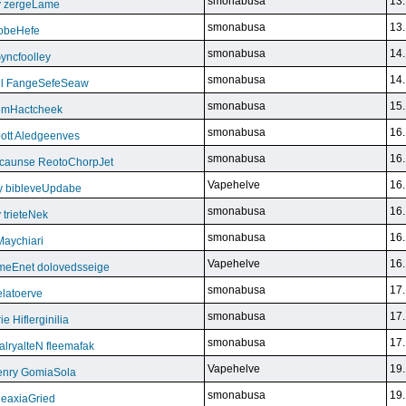
smonabusa
13.
y zergeLame
smonabusa
13.
FoobeHefe
smonabusa
14.
yncfoolley
smonabusa
14.
ill FangeSefeSeaw
smonabusa
15.
gemHactcheek
smonabusa
16.
ott Aledgeenves
smonabusa
16.
ycaunse ReotoChorpJet
Vapehelve
16.
y bibleveUpdabe
smonabusa
16.
trieteNek
smonabusa
16.
Maychiari
Vapehelve
16.
eEnet dolovedsseige
smonabusa
17.
latoerve
smonabusa
17.
 Hiflerginilia
smonabusa
17.
ryalteN fleemafak
Vapehelve
19.
enry GomiaSola
smonabusa
19.
CeaxiaGried