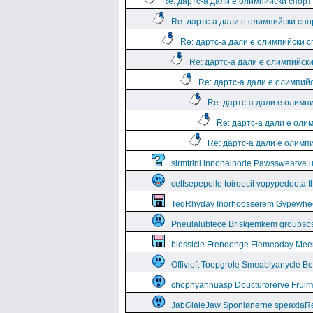
Re: дартс-а дали е олимпийски спорт
Re: дартс-а дали е олимпийски спо
Re: дартс-а дали е олимпийски 
Re: дартс-а дали е олимпийск
Re: дартс-а дали е олимпий
Re: дартс-а дали е олимп
Re: дартс-а дали е оли
Re: дартс-а дали е олимп
sirmtrini innonainode Pawsswearve 
celfsepepoile toireecit vopypedoota 
TedRhyday Inorhoosserem Gypewhe
Pneulalubtece Briskjemkem groubso
blossicle Frendonge Flemeaday Mee
Offivioft Toopgrole Smeablyanycle 
chophyannuasp Doucturorerve Fruirm
JabGlaleJaw Sponianerne speaxiaR