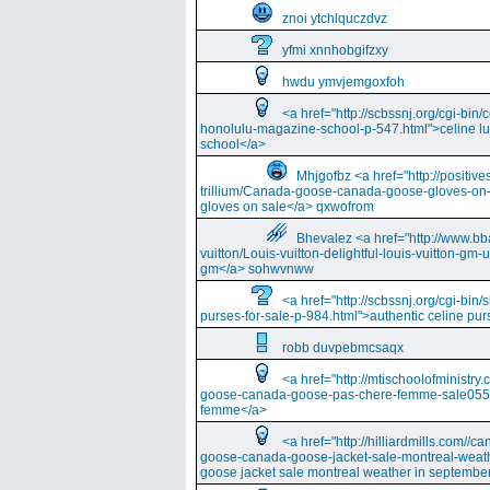
znoi ytchlquczdvz
yfmi xnnhobgifzxy
hwdu ymvjemgoxfoh
<a href="http://scbssnj.org/cgi-bin
honolulu-magazine-school-p-547.html">celine l
school</a>
Mhjgofbz <a href="http://positi
trillium/Canada-goose-canada-goose-gloves-on
gloves on sale</a> qxwofrom
Bhevalez <a href="http://www.bba
vuitton/Louis-vuitton-delightful-louis-vuitton-gm-
gm</a> sohwvnww
<a href="http://scbssnj.org/cgi-bin
purses-for-sale-p-984.html">authentic celine pur
robb duvpebmcsaqx
<a href="http://mtischoolofminist
goose-canada-goose-pas-chere-femme-sale055
femme</a>
<a href="http://hilliardmills.com
goose-canada-goose-jacket-sale-montreal-weat
goose jacket sale montreal weather in septembe