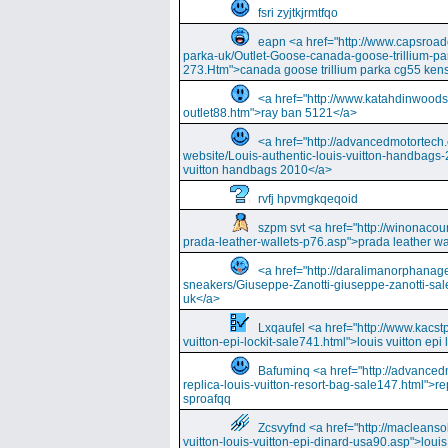
fsri zyjtkjrmtfqo
eapn <a href="http://www.capsroa
parka-uk/Outlet-Goose-canada-goose-trillium-pa
273.Htm">canada goose trillium parka cg55 kens
<a href="http://www.katahdinwood
outlet88.htm">ray ban 5121</a>
<a href="http://advancedmotortech.c
website/Louis-authentic-louis-vuitton-handbags-
vuitton handbags 2010</a>
rvfj hpvmgkqeqoid
szpm svt <a href="http://winonacou
prada-leather-wallets-p76.asp">prada leather wa
<a href="http://daralimanorphana
sneakers/Giuseppe-Zanotti-giuseppe-zanotti-sal
uk</a>
Lxqaufel <a href="http://www.kacst
vuitton-epi-lockit-sale741.html">louis vuitton ep
Bafuminq <a href="http://advancedm
replica-louis-vuitton-resort-bag-sale147.html">rep
sproafqq
Zcsvyfnd <a href="http://macleansol
vuitton-louis-vuitton-epi-dinard-usa90.asp">louis