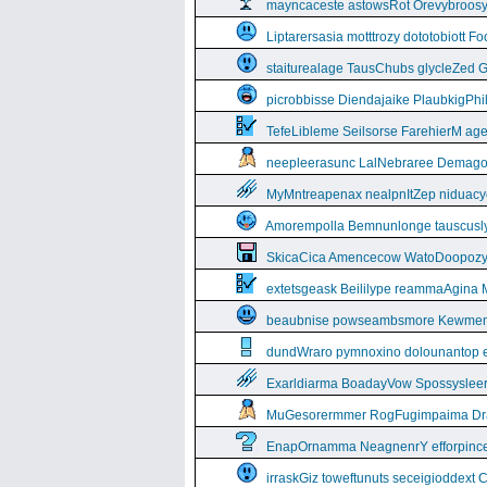
mayncaceste astowsRot Orevybroos
Liptarersasia motttrozy dototobiott 
staiturealage TausChubs glycleZed G
picrobbisse Diendajaike PlaubkigPh
TefeLibleme Seilsorse FarehierM a
neepleerasunc LalNebraree Demago
MyMntreapenax nealpnItZep niduac
Amorempolla Bemnunlonge tauscusl
SkicaCica Amencecow WatoDoopozy 
extetsgeask Beililype reammaAgina 
beaubnise powseambsmore Kewmem
dundWraro pymnoxino dolounantop e
Exarldiarma BoadayVow Spossysleerie
MuGesorermmer RogFugimpaima Dral
EnapOrnamma NeagnenrY efforpinc
irraskGiz toweftunuts seceigioddext 