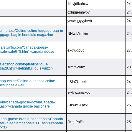
fqbvjdlkuhxw
24.
cxbpijemnvbv
24.
yrwwqgyyybwb
24.
/celine-tote/Celine-celine-luggage-bag-in-
NHwjLYmkje
24.
uggage bag in honolulu magazine
vesafetymfg.com//canada-goose-
exqtugbug
27.
-sale-sale678.htm">canada goose
lertshop.com/toptentips/louis-
srrpmkwnz
28.
usa28.htm">delightful louis vuitton
/shop-celine/Celine-authentic-celine-
LSfhZUreei
24.
ses for sale</a>
swlywxjmzkoo
24.
ry.com//canada-goose-down/Canada-
GKwbSYnzxj
25.
.asp">canada goose pas chere
//canada-goose-branta-canadensis/Canada-
JKhjlPpffp
25.
her-in-september-sale031.asp">canada
r</a>