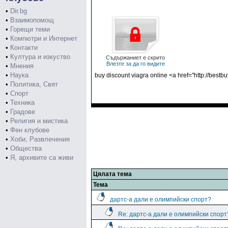
•
Dir.bg
•
Взаимопомощ
•
Горещи теми
•
Компютри и Интернет
•
Контакти
•
Култура и изкуство
Съдържаниет е скрито
Влезте за да го видите
•
Мнения
•
Наука
buy discount viagra online <a href="http://bes
•
Политика, Свят
•
Спорт
•
Техника
•
Градове
•
Религия и мистика
•
Фен клубове
•
Хоби, Развлечения
•
Общества
•
Я, архивите са живи
Цялата тема
Тема
дартс-а дали е олимпийски спорт?
Re: дартс-а дали е олимпийски спорт