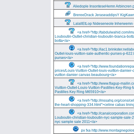
Aliedople InsonteseHemn Arbincren
BrereeDrack JeraseaddipsY KigKaw
LalallEtLop Nideseneole Inherwemn
<a href="http://tabdulwahid.com/im
Louboutin-Outlet-christian-louboutin-bianca-bott
botta</a>
<a href="http://iac1.brinkster.net/ab
Outlet-louis-vuitton-sale-authentic-purses-p-622.
purses</a>
<a href="http://www.foundationrepa
prices/Louis-Vuitton-Outlet-louis-vuitton-damie
vuitton damier canvas beaubourg</a>
<a href="http://www.flagup-mailin.
Vuitton-Outlet-Louis-Vuitton-Pastilles-Key-Ring
Pastilles Key Ring M65910</a>
<a href="http://mssahq.org/cons/cel
the-heart-shopping-334.html">celine cabas lining
<a href="http://canalcorporation.co
Louboutin-christian-louboutin-nyc-sample-sale-
nyc sample sale 2011</a>
px fxa http://www.montagnegolos