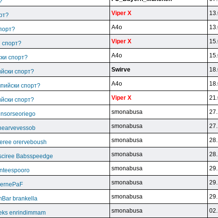
?
Viper X
13.
рт?
A4o
13.
спорт?
Viper X
15.
и спорт?
A4o
15.
ски спорт?
Swirve
18.
ийски спорт?
A4o
18.
мпийски спорт?
Viper X
21.
ийски спорт?
smonabusa
27.
unsorseoriego
smonabusa
27.
thearvevessob
smonabusa
28.
eree orerveboush
smonabusa
28.
sciree Babsspeedge
smonabusa
29.
nteespooro
smonabusa
29.
BeernePaF
smonabusa
29.
Bar brankella
smonabusa
02.
eks enrindimmam