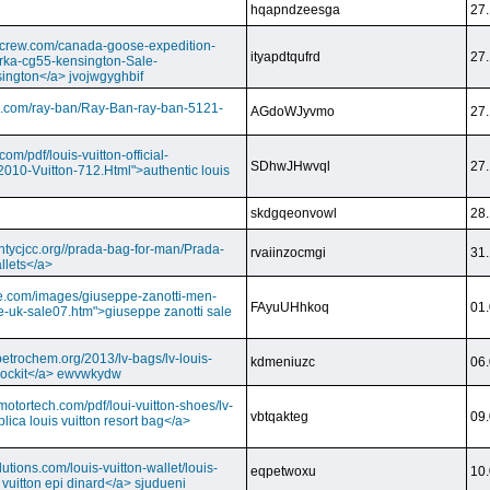
hqapndzeesga
27.
dcrew.com/canada-goose-expedition-
ityapdtqufrd
27.
rka-cg55-kensington-Sale-
ington</a> jvojwgyghbif
s.com/ray-ban/Ray-Ban-ray-ban-5121-
AGdoWJyvmo
27.
om/pdf/louis-vuitton-official-
SDhwJHwvql
27.
2010-Vuitton-712.Html">authentic louis
skdgqeonvowl
28.
ntycjcc.org//prada-bag-for-man/Prada-
rvaiinzocmgi
31.
llets</a>
ge.com/images/giuseppe-zanotti-men-
FAyuUHhkoq
01.
e-uk-sale07.htm">giuseppe zanotti sale
petrochem.org/2013/lv-bags/lv-louis-
kdmeniuzc
06.
i lockit</a> ewvwkydw
otortech.com/pdf/loui-vuitton-shoes/lv-
vbtqakteg
09.
lica louis vuitton resort bag</a>
utions.com/louis-vuitton-wallet/louis-
eqpetwoxu
10.
 vuitton epi dinard</a> sjudueni