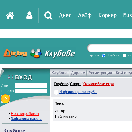
Днес
Лайф
Корнер
Биз
търси в
Клубове
di
Клубове
Дирене
Регистрация
Кой е ту
Клубове
/
Спорт
/
Олимпийски игри
Име
Парола
Информация за клуба
Тема
Автор
•
Нов потребител
Публикувано
•
Забравена парола
Клубове