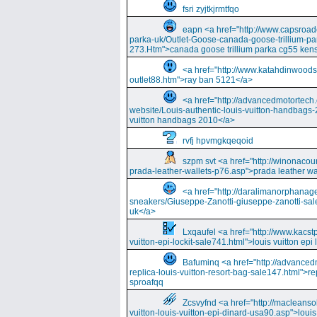
fsri zyjtkjrmtfqo
eapn <a href="http://www.capsroa
parka-uk/Outlet-Goose-canada-goose-trillium-pa
273.Htm">canada goose trillium parka cg55 kens
<a href="http://www.katahdinwood
outlet88.htm">ray ban 5121</a>
<a href="http://advancedmotortech.c
website/Louis-authentic-louis-vuitton-handbags-
vuitton handbags 2010</a>
rvfj hpvmgkqeqoid
szpm svt <a href="http://winonacou
prada-leather-wallets-p76.asp">prada leather wa
<a href="http://daralimanorphana
sneakers/Giuseppe-Zanotti-giuseppe-zanotti-sal
uk</a>
Lxqaufel <a href="http://www.kacst
vuitton-epi-lockit-sale741.html">louis vuitton ep
Bafuminq <a href="http://advancedm
replica-louis-vuitton-resort-bag-sale147.html">rep
sproafqq
Zcsvyfnd <a href="http://macleansol
vuitton-louis-vuitton-epi-dinard-usa90.asp">louis