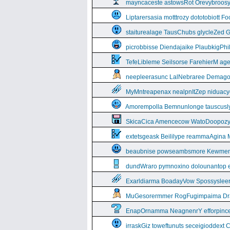
mayncaceste astowsRot Orevybroos
Liptarersasia motttrozy dototobiott 
staiturealage TausChubs glycleZed G
picrobbisse Diendajaike PlaubkigPh
TefeLibleme Seilsorse FarehierM a
neepleerasunc LalNebraree Demago
MyMntreapenax nealpnItZep niduac
Amorempolla Bemnunlonge tauscusl
SkicaCica Amencecow WatoDoopozy 
extetsgeask Beililype reammaAgina 
beaubnise powseambsmore Kewmem
dundWraro pymnoxino dolounantop e
Exarldiarma BoadayVow Spossysleerie
MuGesorermmer RogFugimpaima Dral
EnapOrnamma NeagnenrY efforpinc
irraskGiz toweftunuts seceigioddext 