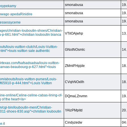
smonabusa
19.
 psypekamy
smonabusa
19.
nwago apedaRinidire
smonabusa
19.
 essessyceme
ages/christian-louboutin-shoes/Christian-
VTilOAjwhp
13.
a-p-661.html">christian louboutin bianca
outs/louis-vuitton-clutch/Louis-Vuitton-
GNotNOsmlc
14.
html">louis vuitton sale authentic
irtexas.com/fsafsadsadsa/louis-vuitton-
ZMmlFHpjde
18.
r-canvas-beaubourg-p-627.html">louis
com/abouts/louis-vuitton-purses/Louis-
CVqhNOxllh
18.
-M65910-p-444.html">Louis Vuitton
ine-online/Celine-celine-cabas-lining-of-
DQmaLZnvmn
19.
 of the heart</a>
m/cgi-bin/louboutin-men/Christian-
YAlzPMpitd
20.
2011-shoes-830.asp">christian louboutin
Cindyzedw
04.
e.it