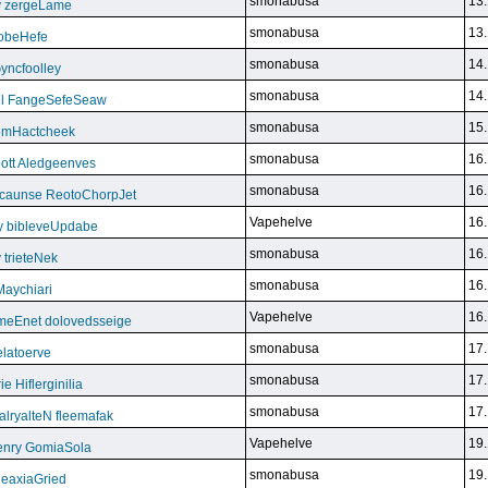
smonabusa
13.
y zergeLame
smonabusa
13.
FoobeHefe
smonabusa
14.
yncfoolley
smonabusa
14.
ill FangeSefeSeaw
smonabusa
15.
gemHactcheek
smonabusa
16.
ott Aledgeenves
smonabusa
16.
ycaunse ReotoChorpJet
Vapehelve
16.
y bibleveUpdabe
smonabusa
16.
trieteNek
smonabusa
16.
Maychiari
Vapehelve
16.
eEnet dolovedsseige
smonabusa
17.
latoerve
smonabusa
17.
 Hiflerginilia
smonabusa
17.
ryalteN fleemafak
Vapehelve
19.
enry GomiaSola
smonabusa
19.
CeaxiaGried