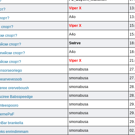
?
Viper X
13.
рт?
A4o
13.
спорт?
Viper X
15.
и спорт?
A4o
15.
ски спорт?
Swirve
18.
ийски спорт?
A4o
18.
мпийски спорт?
Viper X
21.
ийски спорт?
smonabusa
27.
unsorseoriego
smonabusa
27.
thearvevessob
smonabusa
28.
eree orerveboush
smonabusa
28.
sciree Babsspeedge
smonabusa
29.
nteespooro
smonabusa
29.
BeernePaF
smonabusa
29.
Bar brankella
smonabusa
02.
eks enrindimmam