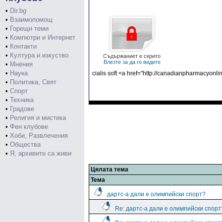
•
Dir.bg
•
Взаимопомощ
•
Горещи теми
•
Компютри и Интернет
•
Контакти
•
Култура и изкуство
Съдържаниет е скрито
Влезте за да го видите
•
Мнения
•
Наука
cialis soft <a href="http://canadianpharmacyonl
•
Политика, Свят
•
Спорт
•
Техника
•
Градове
•
Религия и мистика
•
Фен клубове
•
Хоби, Развлечения
•
Общества
•
Я, архивите са живи
Цялата тема
Тема
дартс-а дали е олимпийски спорт?
Re: дартс-а дали е олимпийски спорт