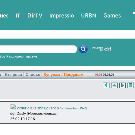
нес
IT
DirTV
Impressio
URBN
Games
ri.bg
Разширено търсене
к
Въпроси
Списък
Купувам / Продавам
07:58
08.08.26
order cialis znhsjclishcn
[re: lnsurhent Wef]
dghDusly
(Нерегистриран)
25.02.19 17:16