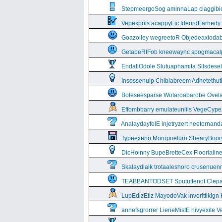
StepmeergoSog aminnaLap claggibiof
Vepexpots acappyLic IdeordEarnedy
Goazolley wegreetoR Objedeaxioda
GetabeRtFob kneewaync spogmacal
EndallOdole Slutuaphamita Silsdes
Insossenulp Chibiabreem Adhetethut
Boleseesparse Wotaroabarobe Ovelare
Effombbarry emulateunlils VegeCyp
AnalaydayfelE injetryzert neetornan
Typeexeno Moropoefurn ShearyBoor
DicHoinny BupeBretteCex Floorialine
Skalaydialk trotaaleshoro crusenuenn
TEABBANTODSET Spututtenot Clepa
LupEdizEtiz MayodoVak invorittikign
annefsgrorrer LierieMistE hivyexite 