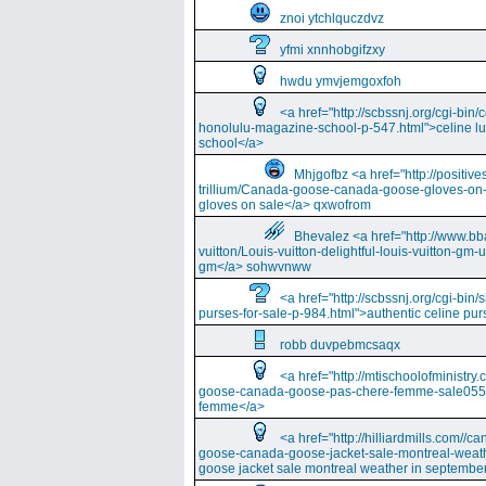
znoi ytchlquczdvz
yfmi xnnhobgifzxy
hwdu ymvjemgoxfoh
<a href="http://scbssnj.org/cgi-bin
honolulu-magazine-school-p-547.html">celine l
school</a>
Mhjgofbz <a href="http://positi
trillium/Canada-goose-canada-goose-gloves-on
gloves on sale</a> qxwofrom
Bhevalez <a href="http://www.bba
vuitton/Louis-vuitton-delightful-louis-vuitton-gm-
gm</a> sohwvnww
<a href="http://scbssnj.org/cgi-bin
purses-for-sale-p-984.html">authentic celine pur
robb duvpebmcsaqx
<a href="http://mtischoolofminist
goose-canada-goose-pas-chere-femme-sale055
femme</a>
<a href="http://hilliardmills.com
goose-canada-goose-jacket-sale-montreal-weat
goose jacket sale montreal weather in septembe