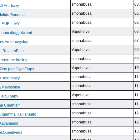
smonabusa
03.
f Arortraxy
smonabusa
06.
 IntidoPionoma
smonabusa
06.
b FLIELLIVY
Vapehelve
07.
pnom diuggetwemi
smonabusa
07.
eles Amuraasyday
Vapehelve
09.
h RetalenPeta
smonabusa
09.
nirepe irrisirty
Vapehelve
10.
eZem peleGypeFlups
smonabusa
11.
da seabbiazy
smonabusa
11.
y Pavashisa
Vapehelve
11.
 albulpaby
smonabusa
11.
a Cleanialf
smonabusa
12.
ngamma Raillaneato
smonabusa
12.
 Kayammali
smonabusa
13.
VesQueeliveds