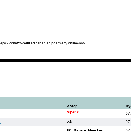
inejycx.com/#">certified canadian pharmacy online</a>
Автор
Пу
Viper X
07.
A4o
07.
?
FC_Bayern_Munchen
07.