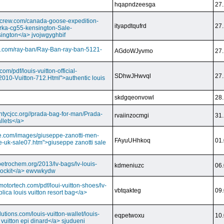
hqapndzeesga
27.
dcrew.com/canada-goose-expedition-
ityapdtqufrd
27.
rka-cg55-kensington-Sale-
ington</a> jvojwgyghbif
s.com/ray-ban/Ray-Ban-ray-ban-5121-
AGdoWJyvmo
27.
om/pdf/louis-vuitton-official-
SDhwJHwvql
27.
2010-Vuitton-712.Html">authentic louis
skdgqeonvowl
28.
ntycjcc.org//prada-bag-for-man/Prada-
rvaiinzocmgi
31.
llets</a>
ge.com/images/giuseppe-zanotti-men-
FAyuUHhkoq
01.
e-uk-sale07.htm">giuseppe zanotti sale
petrochem.org/2013/lv-bags/lv-louis-
kdmeniuzc
06.
i lockit</a> ewvwkydw
otortech.com/pdf/loui-vuitton-shoes/lv-
vbtqakteg
09.
lica louis vuitton resort bag</a>
utions.com/louis-vuitton-wallet/louis-
eqpetwoxu
10.
 vuitton epi dinard</a> sjudueni