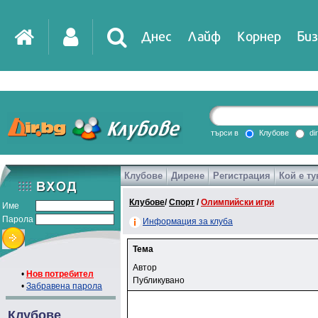
Днес
Лайф
Корнер
Биз
търси в
Клубове
di
Клубове
Дирене
Регистрация
Кой е ту
Клубове
/
Спорт
/
Олимпийски игри
Име
Парола
Информация за клуба
Тема
Автор
•
Нов потребител
Публикувано
•
Забравена парола
Клубове