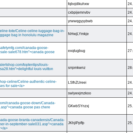
fqbvjdlkuhxw
24.
cxbpijemnvbv
24.
yrwwqgyyybwb
24.
/celine-tote/Celine-celine-luggage-bag-in-
NHwjLYmkje
24.
uggage bag in honolulu magazine
vesafetymfg.com//canada-goose-
exqtugbug
27.
-sale-sale678.htm">canada goose
lertshop.com/toptentips/louis-
srrpmkwnz
28.
usa28.htm">delightful louis vuitton
/shop-celine/Celine-authentic-celine-
LSfhZUreei
24.
ses for sale</a>
swlywxjmzkoo
24.
ry.com//canada-goose-down/Canada-
GKwbSYnzxj
25.
.asp">canada goose pas chere
//canada-goose-branta-canadensis/Canada-
JKhjlPpffp
25.
her-in-september-sale031.asp">canada
r</a>