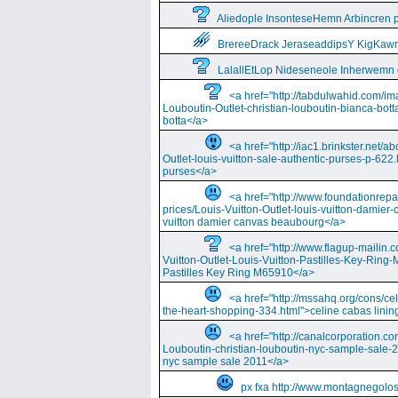
Aliedople InsonteseHemn Arbincren
BrereeDrack JeraseaddipsY KigKaw
LalallEtLop Nideseneole Inherwemn
<a href="http://tabdulwahid.com/im
Louboutin-Outlet-christian-louboutin-bianca-bott
botta</a>
<a href="http://iac1.brinkster.net/ab
Outlet-louis-vuitton-sale-authentic-purses-p-622.
purses</a>
<a href="http://www.foundationrepa
prices/Louis-Vuitton-Outlet-louis-vuitton-damie
vuitton damier canvas beaubourg</a>
<a href="http://www.flagup-mailin.
Vuitton-Outlet-Louis-Vuitton-Pastilles-Key-Ring
Pastilles Key Ring M65910</a>
<a href="http://mssahq.org/cons/cel
the-heart-shopping-334.html">celine cabas lining
<a href="http://canalcorporation.co
Louboutin-christian-louboutin-nyc-sample-sale-
nyc sample sale 2011</a>
px fxa http://www.montagnegolos