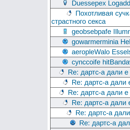
Duessepex Logadd
Похотливая сучк
страстного секса
geobsebpafe Illumn
gowarmerminia Hel
aeropleWalo Essel
cynccoife hitBanda
Re: дартс-а дали е
Re: дартс-а дали
Re: дартс-а дали е
Re: дартс-а дали
Re: дартс-а дал
Re: дартс-а да