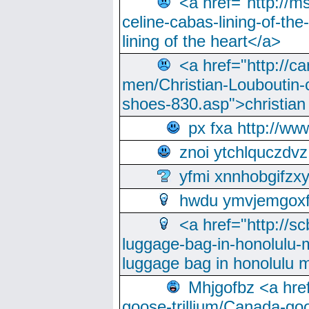
<a href="http://m
celine-cabas-lining-of-th
lining of the heart</a>
<a href="http://ca
men/Christian-Louboutin-c
shoes-830.asp">christian
px fxa http://ww
znoi ytchlquczdvz
yfmi xnnhobgifzx
hwdu ymvjemgox
<a href="http://sc
luggage-bag-in-honolulu-
luggage bag in honolulu 
Mhjgofbz <a href
goose-trillium/Canada-go