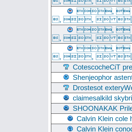
, ,  
, 
, ,  
, 
, ,  
, 
, ,  
CotescocheCiT pre
Shenjeophor astent
Drostesot extery
claimesalkild skyb
SHOONAKAK PrilerC
Calvin Klein cole
Calvin Klein cono