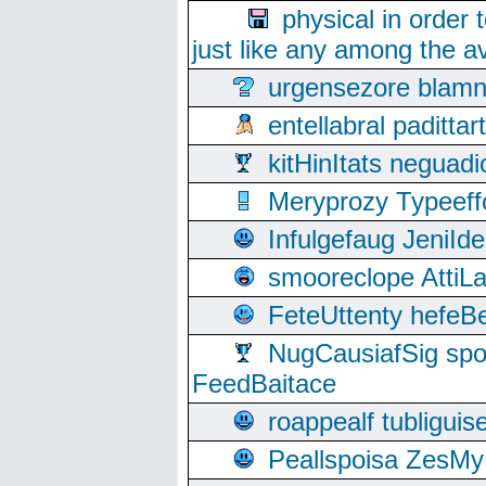
physical in order 
just like any among the av
urgensezore blamn
entellabral padit
kitHinItats negua
Meryprozy Typeeff
Infulgefaug JeniId
smooreclope AttiL
FeteUttenty hefeB
NugCausiafSig sp
FeedBaitace
roappealf tubligui
Peallspoisa ZesMy