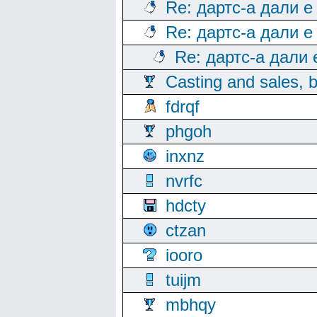
Re: дартс-а дали е
Re: дартс-а дали е
Re: дартс-а дали
Casting and sales, b
fdrqf
phgoh
inxnz
nvrfc
hdcty
ctzan
iooro
tuijm
mbhqy