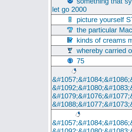
something that s
let go 2000
picture yoursel
the particular Ma
kinds of creams m
whereby carried o
75
&#1057;&#1084;&#1086;
&#1092;&#1080;&#1083;
&#1079;&#1076;&#1077;
&#1088;&#1077;&#1073;
&#1057;&#1084;&#1086;
&#1092;&#1080;&#1083;