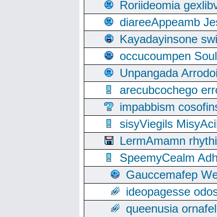
Roriideomia gexli
diareeAppeamb Jes
Kayadayinsone swi
occucoumpen Soulle
Unpangada Arrodoi
arecubcochego err
impabbism cosofin
sisyViegils MisyAc
LermAmamn rhythift
SpeemyCealm Adheh
Gauccemafep Wee
ideopagesse odos
queenusia ornafel