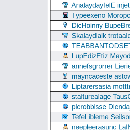
AnalaydayfelE inje
Typeexeno Moropo
DicHoinny BupeBret
Skalaydialk trotaa
TEABBANTODSET S
LupEdizEtiz Mayod
annefsgrorrer Lier
mayncaceste asto
Liptarersasia mott
staiturealage Taus
picrobbisse Diend
TefeLibleme Seils
neepleerasunc Lal