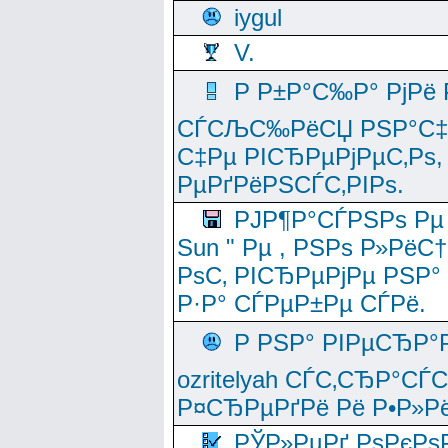
iygul
V.
Р Р±Р°С‰Р° РјРё
СЃСЉС‰РёСЏ РЅР°С‡Рё
С‡Рµ РІСЂРµРјРµС‚Рѕ,
РµРґРёРЅСЃС‚РІРѕ.
РЈР¶Р°СЃРЅРѕ Рµ
Sun " Рµ , РЅРѕ Р»РёС
РѕС‚ РІСЂРµРјРµ РЅР°
Р·Р° СЃРµР±Рµ СЃРё.
Р РЅР° РІРµСЂР°
ozritelyah СЃС‚СЂР°С
Р¤СЂРµРґРё Рё Р•Р»Рё
РЎР»РµРґ РѕРєРѕ