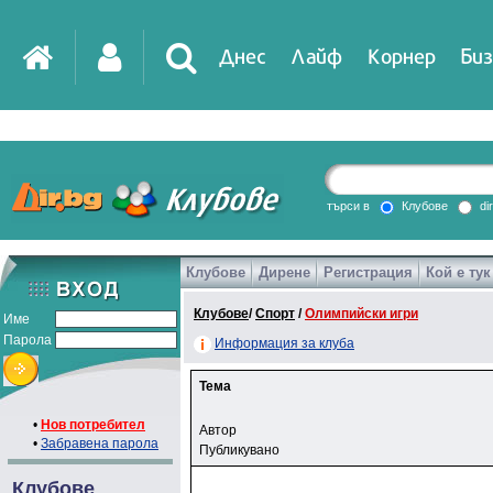
Днес
Лайф
Корнер
Биз
IT
DirTV
Impressio
търси в
Клубове
di
Клубове
Дирене
Регистрация
Кой е тук
Games
Клубове
/
Спорт
/
Олимпийски игри
Име
Парола
Информация за клуба
Тема
•
Нов потребител
Автор
•
Забравена парола
Публикувано
Клубове