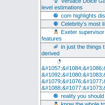
Versace Dolce Ga
level estimations
com highlights di
Celebrity's most l
Exeter supervisor
features
in just the things
derived
&#1057;&#1084;&#1086;
&#1092;&#1080;&#1083;
&#1079;&#1076;&#1077;
&#1088;&#1077;&#1073;
reality you shoul
know the whole to