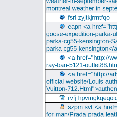
weather-in-september-sa
montreal weather in sep
fsri zyjtkjrmtfqo
eapn <a href="ht
goose-expedition-parka-u
parka-cg55-kensington-Sa
parka cg55 kensington</a
<a href="http://
ray-ban-5121-outlet88.h
<a href="http://a
official-website/Louis-aut
Vuitton-712.Html">authen
rvfj hpvmgkqeqoi
szpm svt <a href=
for-man/Prada-prada-leat