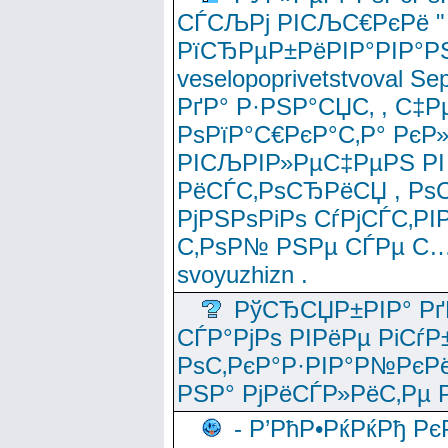
СЃСЉРј РІСЉС€РєРё " 
РїСЂРµР±РёРІР°РІР°РЅ
veselopoprivetstvoval 
РґР° Р·РЅР°СЏС‚ , С‡Р
РѕРїР°С€РєР°С‚Р° РєР
РІСЉРІР»РµС‡РµРЅ РІ
РёСЃС‚РѕСЂРёСЏ , РѕС‚ 
РјРЅРѕРіРѕ СѓРјСЃС‚РІ
С‚РѕР№ РЅРµ СЃРµ С…
svoyuzhizn .
РўСЂСЏР±РІР° Рґ
СЃР°РјРѕ РІРёРµ РіСѓР
РѕС‚РєР°Р·РІР°Р№РєРё
РЅР° РјРёСЃР»РёС‚Рµ Р
- Р’РћР•РќРќРђ Рє