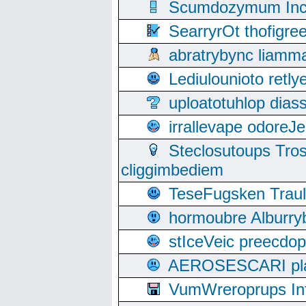
Scumdozymum Incof
SearryrOt thofigr
abratrybync liamm
Lediulounioto retl
uploatotuhlop dia
irrallevape odore
Steclosutoups Tr
cliggimbediem
TeseFugsken Traula
hormoubre Alburr
stIceVeic preecdop
AEROSESCARI plack
VumWreroprups In