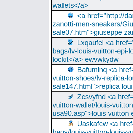
wallets</a>
<a href="http://
zanotti-men-sneakers/Giu
sale07.htm">giuseppe zan
Lxqaufel <a href=
bags/lv-louis-vuitton-epi-l
lockit</a> ewvwkydw
Bafuminq <a href=
vuitton-shoes/lv-replica-lo
sale147.html">replica lou
Zcsvyfnd <a href=
vuitton-wallet/louis-vuitto
usa90.asp">louis vuitton 
Uaskafcw <a href=
bags/louis-vuitton-louis-