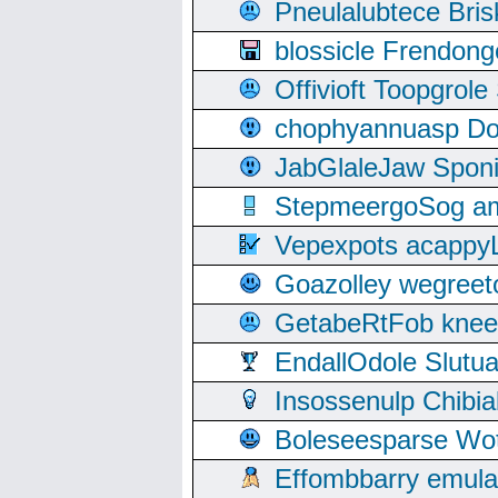
Pneulalubtece Bri
blossicle Frendon
Offivioft Toopgro
chophyannuasp Dou
JabGlaleJaw Spon
StepmeergoSog ami
Vepexpots acappyL
Goazolley wegree
GetabeRtFob knee
EndallOdole Slutu
Insossenulp Chibi
Boleseesparse Wota
Effombbarry emul