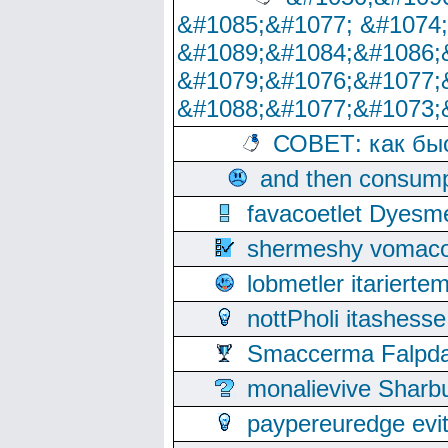
&#1085;&#1077; &#1074
&#1089;&#1084;&#1086;
&#1079;&#1076;&#1077;
&#1088;&#1077;&#1073;
СОВЕТ: как бы
and then consump
favacoetlet Dyesm
shermeshy vomaco
lobmetler itariert
nottPholi itashes
Smaccerma Falpday
monalievive Shar
paypereuredge ev