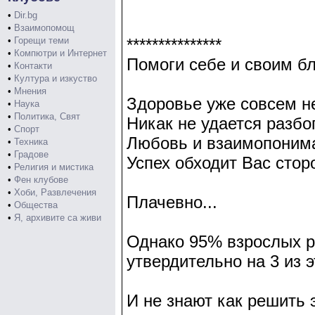
•
Dir.bg
•
Взаимопомощ
•
Горещи теми
***************
•
Компютри и Интернет
Помоги себе и своим близ
•
Контакти
•
Култура и изкуство
•
Мнения
Здоровье уже совсем н
•
Наука
•
Политика, Свят
Никак не удается разбо
•
Спорт
Любовь и взаимопонима
•
Техника
•
Градове
Успех обходит Вас стор
•
Религия и мистика
•
Фен клубове
•
Хоби, Развлечения
Плачевно...
•
Общества
•
Я, архивите са живи
Однако 95% взрослых р
утвердительно на 3 из э
И не знают как решить 