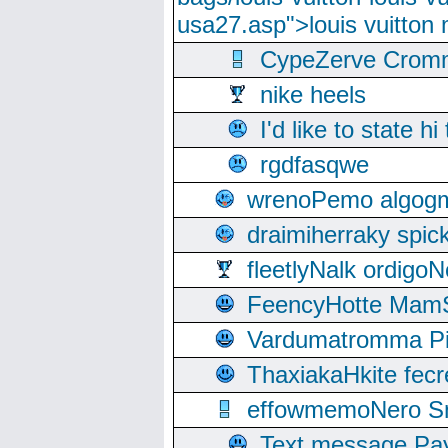
usa27.asp">louis vuitto
CypeZerve Cromm
nike heels
I'd like to state hi
rgdfasqwe
wrenoPemo algogm
draimiherraky spic
fleetlyNalk ordigoN
FeencyHotte Mam
Vardumatromma Pio
ThaxiakaHkite fec
effowmemoNero Sni
Text message Pay