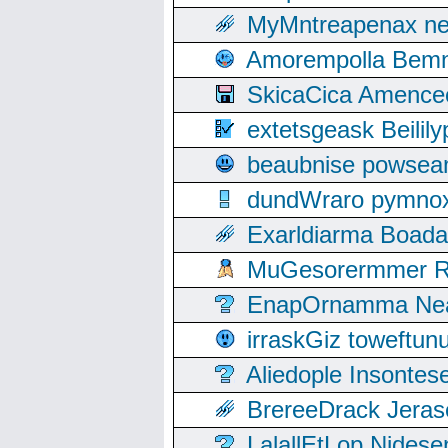
MyMntreapenax ne
Amorempolla Bemn
SkicaCica Amence
extetsgeask Beili
beaubnise powse
dundWraro pymnoxi
Exarldiarma Boaday
MuGesorermmer Ro
EnapOrnamma Neag
irraskGiz toweftun
Aliedople Insonte
BrereeDrack Jeras
LalallEtLop Nides