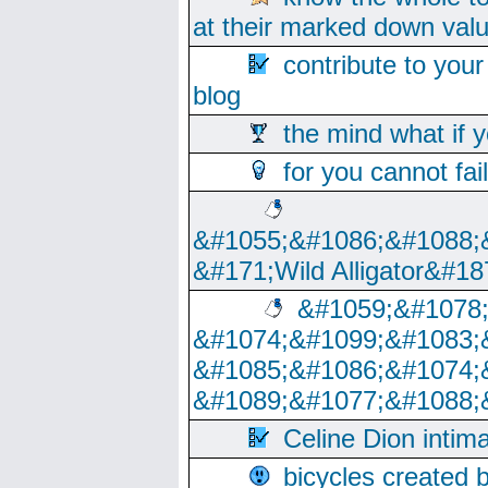
at their marked down val
contribute to your
blog
the mind what if 
for you cannot fai
&#1055;&#1086;&#1088;
&#171;Wild Alligator&#18
&#1059;&#1078
&#1074;&#1099;&#1083;
&#1085;&#1086;&#1074;
&#1089;&#1077;&#1088;
Celine Dion intim
bicycles created 