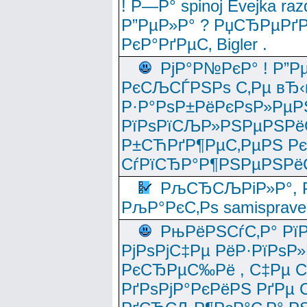
! Р—Р° spinoj Еvejka raz
Р”РµР»Р° ? РџСЂРµРґ
РєР°РґРµС‚ Bigler .
РјР°Р№РєР° ! Р”Р
РєСЉСЃРЅРѕ С‚Рµ вЂ‹
Р·Р°РѕР±РёРєРѕР»РµР
РїРѕРїСЉР»РЅРµРЅРё
Р±СЋРґР¶РµС‚РµРЅ Р
СѓРїСЂР°Р¶РЅРµРЅРё
РљСЂСЉРіР»Р°, Р
РљР°РєС‚Рѕ samisprave
РњРёРЅСѓС‚Р° Рї
РјРѕРјС‡Рµ РёР·РїРѕР»
РєСЂРµС‰Рё , С‡Рµ СЃРє
РґРѕРјР°РєРёРЅ РґРµ