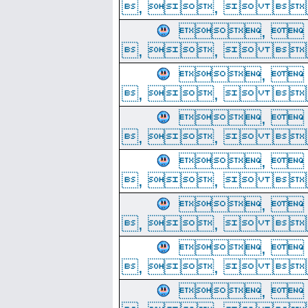
, ,  
, 
, ,  
, 
, ,  
, 
, ,  
, 
, ,  
, 
, ,  
, 
, ,  
, 