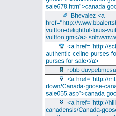
sale678.htm">canada goo
Bhevalez <a
href="http://www.bbalerts
vuitton-delightful-louis-v
vuitton gm</a> sohwvnw
<a href="http://sc
authentic-celine-purses-f
purses for sale</a>
robb duvpebmcsa
<a href="http://m
down/Canada-goose-cana
sale055.asp">canada go
<a href="http://hi
canadensis/Canada-goose