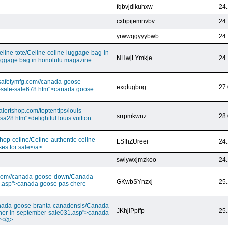
fqbvjdlkuhxw
24.
cxbpijemnvbv
24.
yrwwqgyyybwb
24.
/celine-tote/Celine-celine-luggage-bag-in-
NHwjLYmkje
24.
uggage bag in honolulu magazine
vesafetymfg.com//canada-goose-
exqtugbug
27.
-sale-sale678.htm">canada goose
lertshop.com/toptentips/louis-
srrpmkwnz
28.
usa28.htm">delightful louis vuitton
/shop-celine/Celine-authentic-celine-
LSfhZUreei
24.
ses for sale</a>
swlywxjmzkoo
24.
ry.com//canada-goose-down/Canada-
GKwbSYnzxj
25.
.asp">canada goose pas chere
//canada-goose-branta-canadensis/Canada-
JKhjlPpffp
25.
her-in-september-sale031.asp">canada
r</a>