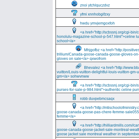
znoi ytchlquczdvz
yfmi xnnhobgifzxy
hwdu ymvjemgoxfoh
<a href="http://scbssnj.org/cgi-bin
honolulu-magazine-school-p-547.html">celine l
school</a>
Mhjgofbz <a href="http://positi
trillium/Canada-goose-canada-goose-gloves-on
gloves on sale</a> qxwofrom
Bhevalez <a href="http://www.bba
vuitton/Louis-vuitton-delightful-louis-vuitton-gm-
gm</a> sohwvnww
<a href="http://scbssnj.org/cgi-bin
purses-for-sale-p-984.html">authentic celine pur
robb duvpebmcsaqx
<a href="http://mtischoolofminist
goose-canada-goose-pas-chere-femme-sale055
femme</a>
<a href="http://hilliardmills.com
goose-canada-goose-jacket-sale-montreal-weat
goose jacket sale montreal weather in septembe