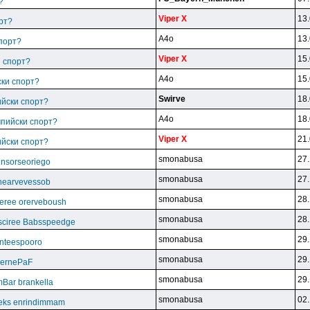
?
Viper X
13.
рт?
A4o
13.
спорт?
Viper X
15.
и спорт?
A4o
15.
ски спорт?
Swirve
18.
ийски спорт?
A4o
18.
мпийски спорт?
Viper X
21.
ийски спорт?
smonabusa
27.
unsorseoriego
smonabusa
27.
thearvevessob
smonabusa
28.
eree orerveboush
smonabusa
28.
sciree Babsspeedge
smonabusa
29.
nteespooro
smonabusa
29.
BeernePaF
smonabusa
29.
Bar brankella
smonabusa
02.
eks enrindimmam