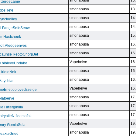
smonabusa
13.
y zergeLame
smonabusa
13.
FoobeHefe
smonabusa
14.
yncfoolley
smonabusa
14.
ill FangeSefeSeaw
smonabusa
15.
gemHactcheek
smonabusa
16.
ott Aledgeenves
smonabusa
16.
ycaunse ReotoChorpJet
Vapehelve
16.
y bibleveUpdabe
smonabusa
16.
trieteNek
smonabusa
16.
Maychiari
Vapehelve
16.
eEnet dolovedsseige
smonabusa
17.
latoerve
smonabusa
17.
 Hiflerginilia
smonabusa
17.
ryalteN fleemafak
Vapehelve
19.
enry GomiaSola
smonabusa
19.
CeaxiaGried