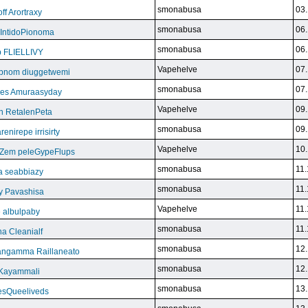
smonabusa
03.
f Arortraxy
smonabusa
06.
 IntidoPionoma
smonabusa
06.
b FLIELLIVY
Vapehelve
07.
pnom diuggetwemi
smonabusa
07.
eles Amuraasyday
Vapehelve
09.
h RetalenPeta
smonabusa
09.
nirepe irrisirty
Vapehelve
10.
eZem peleGypeFlups
smonabusa
11.
da seabbiazy
smonabusa
11.
y Pavashisa
Vapehelve
11.
 albulpaby
smonabusa
11.
a Cleanialf
smonabusa
12.
ngamma Raillaneato
smonabusa
12.
 Kayammali
smonabusa
13.
VesQueeliveds