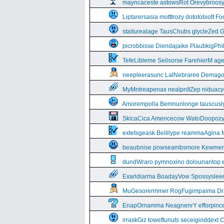
mayncaceste astowsRot Orevybroos
Liptarersasia motttrozy dototobiott 
staiturealage TausChubs glycleZed G
picrobbisse Diendajaike PlaubkigPh
TefeLibleme Seilsorse FarehierM a
neepleerasunc LalNebraree Demago
MyMntreapenax nealpnItZep niduac
Amorempolla Bemnunlonge tauscusl
SkicaCica Amencecow WatoDoopozy 
extetsgeask Beililype reammaAgina 
beaubnise powseambsmore Kewmem
dundWraro pymnoxino dolounantop e
Exarldiarma BoadayVow Spossysleerie
MuGesorermmer RogFugimpaima Dral
EnapOrnamma NeagnenrY efforpinc
irraskGiz toweftunuts seceigioddext 