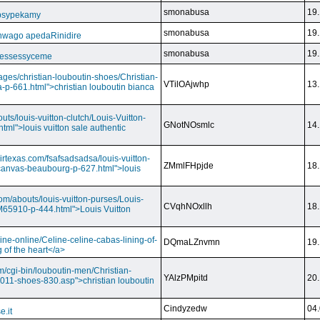
smonabusa
19.
 psypekamy
smonabusa
19.
nwago apedaRinidire
smonabusa
19.
 essessyceme
ages/christian-louboutin-shoes/Christian-
VTilOAjwhp
13.
a-p-661.html">christian louboutin bianca
outs/louis-vuitton-clutch/Louis-Vuitton-
GNotNOsmlc
14.
html">louis vuitton sale authentic
irtexas.com/fsafsadsadsa/louis-vuitton-
ZMmlFHpjde
18.
r-canvas-beaubourg-p-627.html">louis
com/abouts/louis-vuitton-purses/Louis-
CVqhNOxllh
18.
-M65910-p-444.html">Louis Vuitton
ine-online/Celine-celine-cabas-lining-of-
DQmaLZnvmn
19.
 of the heart</a>
m/cgi-bin/louboutin-men/Christian-
YAlzPMpitd
20.
2011-shoes-830.asp">christian louboutin
Cindyzedw
04.
e.it