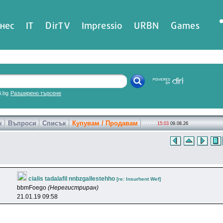
нес
IT
DirTV
Impressio
URBN
Games
ri.bg
Разширено търсене
к
Въпроси
Списък
Купувам / Продавам
15:03
09.08.26
cialis tadalafil nnbzgallestehho
[re: lnsurhent Wef]
bbmFoego
(Нерегистриран)
21.01.19 09:58