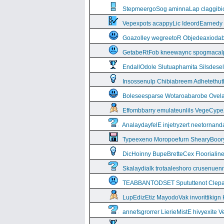
StepmeergoSog aminnaLap claggibiof
Vepexpots acappyLic IdeordEarnedy
Goazolley wegreetoR Objedeaxioda
GetabeRtFob kneewaync spogmacal
EndallOdole Slutuaphamita Silsdes
Insossenulp Chibiabreem Adhetethut
Boleseesparse Wotaroabarobe Ovelare
Effombbarry emulateunlils VegeCyp
AnalaydayfelE injetryzert neetornan
Typeexeno Moropoefurn ShearyBoor
DicHoinny BupeBretteCex Floorialine
Skalaydialk trotaaleshoro crusenuenn
TEABBANTODSET Spututtenot Clepa
LupEdizEtiz MayodoVak invorittikign
annefsgrorrer LierieMistE hivyexite 