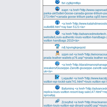
fsri zyjtkjrmtfqo
eapn <a href="http://www.capsroa
parka-uk/Outlet-Goose-canada-goose-trillium-pa
273.Htm">canada goose trillium parka cg55 kens
<a href="http://www.katahdinwood
outlet88.htm">ray ban 5121</a>
<a href="http://advancedmotortech.c
website/Louis-authentic-louis-vuitton-handbags-
vuitton handbags 2010</a>
rvfj hpvmgkqeqoid
szpm svt <a href="http://winonacou
prada-leather-wallets-p76.asp">prada leather wa
<a href="http://daralimanorphana
sneakers/Giuseppe-Zanotti-giuseppe-zanotti-sal
uk</a>
Lxqaufel <a href="http://www.kacst
vuitton-epi-lockit-sale741.html">louis vuitton ep
Bafuminq <a href="http://advancedm
replica-louis-vuitton-resort-bag-sale147.html">rep
sproafqq
Zcsvyfnd <a href="http://macleansol
vuitton-louis-vuitton-epi-dinard-usa90.asp">louis