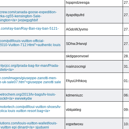
hqapndzeesga
27.
dcrew.com/canada-goose-expedition-
ityapdtqufrd
27.
rka-cg55-kensington-Sale-
ington</a> jvojwgyghbif
s.com/ray-ban/Ray-Ban-ray-ban-5121-
AGdoWJyvmo
27.
om/pdf/louis-vuitton-official-
SDhwJHwvql
27.
2010-Vuitton-712.Html">authentic louis
skdgqeonvowl
28.
ntycjcc.org//prada-bag-for-man/Prada-
rvaiinzocmgi
31.
llets</a>
ge.com/images/giuseppe-zanotti-men-
FAyuUHhkoq
01.
e-uk-sale07.htm">giuseppe zanotti sale
petrochem.org/2013/lv-bags/lv-louis-
kdmeniuzc
06.
i lockit</a> ewvwkydw
otortech.com/pdf/loui-vuitton-shoes/lv-
vbtqakteg
09.
lica louis vuitton resort bag</a>
utions.com/louis-vuitton-wallet/louis-
eqpetwoxu
10.
 vuitton epi dinard</a> sjudueni