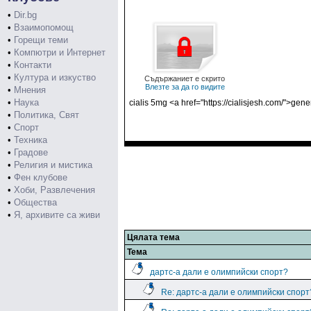
•
Dir.bg
•
Взаимопомощ
•
Горещи теми
•
Компютри и Интернет
•
Контакти
•
Култура и изкуство
Съдържаниет е скрито
Влезте за да го видите
•
Мнения
•
Наука
cialis 5mg <a href="https://cialisjesh.com/">gener
•
Политика, Свят
•
Спорт
•
Техника
•
Градове
•
Религия и мистика
•
Фен клубове
•
Хоби, Развлечения
•
Общества
•
Я, архивите са живи
Цялата тема
Тема
дартс-а дали е олимпийски спорт?
Re: дартс-а дали е олимпийски спорт