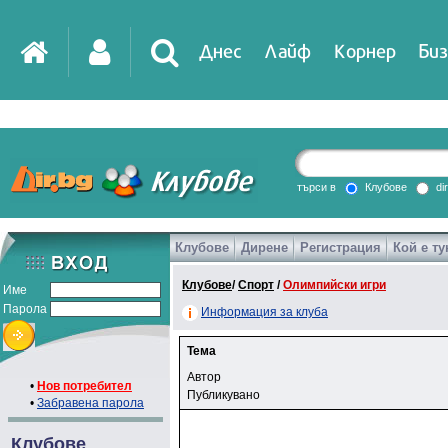
Днес
Лайф
Корнер
Биз
търси в
Клубове
di
Клубове
Дирене
Регистрация
Кой е ту
Клубове
/
Спорт
/
Олимпийски игри
Име
Парола
Информация за клуба
Тема
Автор
•
Нов потребител
Публикувано
•
Забравена парола
Клубове