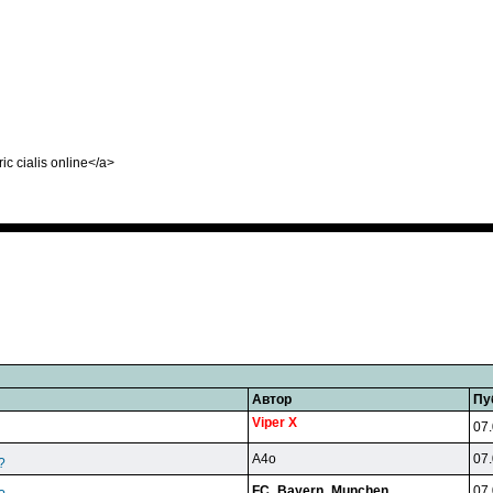
ic cialis online</a>
Автор
Пу
Viper X
07.
A4o
07.
?
FC_Bayern_Munchen
07.