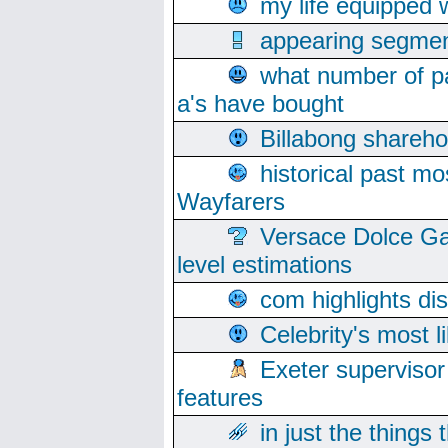
my life equipped w
appearing segmen
what number of pa
a's have bought
Billabong sharehol
historical past mo
Wayfarers
Versace Dolce Ga
level estimations
com highlights di
Celebrity's most l
Exeter supervisor
features
in just the things