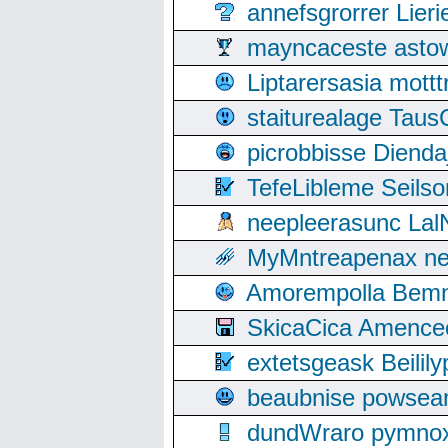
annefsgrorrer Lier
mayncaceste asto
Liptarersasia mott
staiturealage Taus
picrobbisse Diend
TefeLibleme Seils
neepleerasunc Lal
MyMntreapenax ne
Amorempolla Bemn
SkicaCica Amence
extetsgeask Beili
beaubnise powse
dundWraro pymnoxi