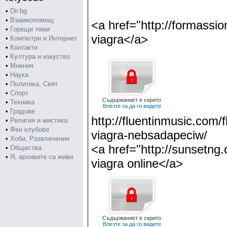
•
Dir.bg
•
Взаимопомощ
<a href="http://formassi
•
Горещи теми
viagra</a>
•
Компютри и Интернет
•
Контакти
•
Култура и изкуство
•
Мнения
•
Наука
•
Политика, Свят
•
Спорт
Съдържаниет е скрито
•
Техника
Влезте за да го видите
•
Градове
http://fluentinmusic.com/
•
Религия и мистика
•
Фен клубове
viagra-nebsadapeciw/
•
Хоби, Развлечения
<a href="http://sunsetng
•
Общества
•
Я, архивите са живи
viagra online</a>
Съдържаниет е скрито
Влезте за да го видите