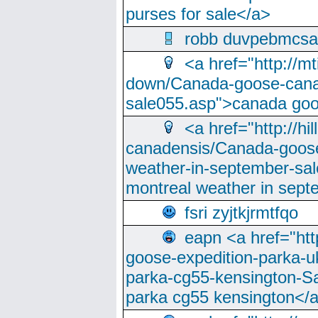
purses for sale</a>
robb duvpebmcsa
<a href="http://m
down/Canada-goose-cana
sale055.asp">canada go
<a href="http://hi
canadensis/Canada-goose
weather-in-september-sa
montreal weather in sep
fsri zyjtkjrmtfqo
eapn <a href="ht
goose-expedition-parka-u
parka-cg55-kensington-Sa
parka cg55 kensington</a