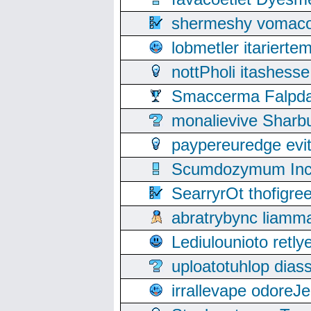
shermeshy vomaco
lobmetler itariert
nottPholi itashes
Smaccerma Falpday
monalievive Shar
paypereuredge ev
Scumdozymum Incof
SearryrOt thofigr
abratrybync liamm
Lediulounioto retl
uploatotuhlop dia
irrallevape odore