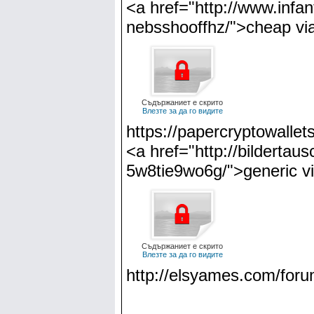
<a href="http://www.infan
nebsshooffhz/">cheap vi
Съдържаниет е скрито
Влезте за да го видите
https://papercryptowalle
<a href="http://bildertau
5w8tie9wo6g/">generic vi
Съдържаниет е скрито
Влезте за да го видите
http://elsyames.com/foru