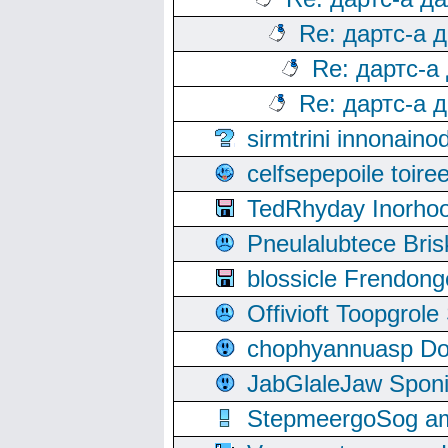
Re: дартс-а 
Re: дартс-а
Re: дартс-а 
sirmtrini innonai
celfsepepoile toir
TedRhyday Inorho
Pneulalubtece Bri
blossicle Frendon
Offivioft Toopgro
chophyannuasp Dou
JabGlaleJaw Spon
StepmeergoSog ami