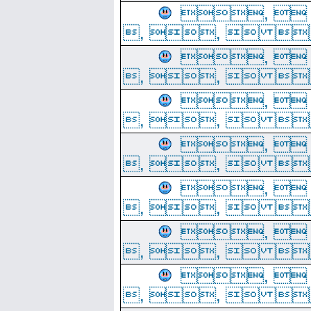
, 
, ,  
, 
, ,  
, 
, ,  
, 
, ,  
, 
, ,  
, 
, ,  
, 
, ,  