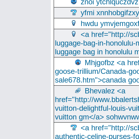
znoi ytchlquczdvz
yfmi xnnhobgifzx
hwdu ymvjemgox
<a href="http://sc
luggage-bag-in-honolulu-
luggage bag in honolulu 
Mhjgofbz <a href
goose-trillium/Canada-go
sale678.htm">canada goo
Bhevalez <a
href="http://www.bbalerts
vuitton-delightful-louis-v
vuitton gm</a> sohwvnw
<a href="http://sc
authentic-celine-purses-f