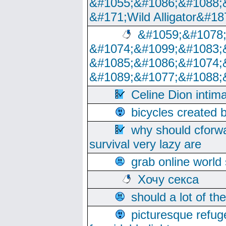
&#1055;&#1086;&#1088;
&#171;Wild Alligator&#18
&#1059;&#1078
&#1074;&#1099;&#1083;
&#1085;&#1086;&#1074;
&#1089;&#1077;&#1088;
Celine Dion intim
bicycles created 
why should cforwa
survival very lazy are
grab online world
Хочу секса
should a lot of th
picturesque refug