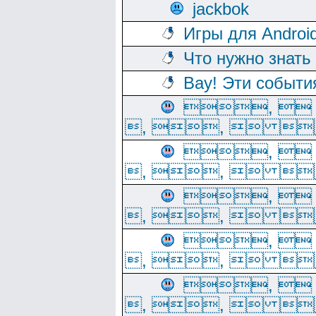
jackbok
Игры для Androi
Что нужно знать
Вау! Эти событи
, 
, ,  
, 
, ,  
, 
, ,  
, 
, ,  
, 
, ,  