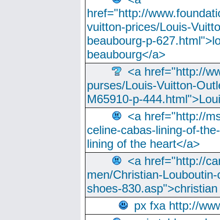
href="http://www.foundati
vuitton-prices/Louis-Vuitt
beaubourg-p-627.html">lo
beaubourg</a>
<a href="http://w
purses/Louis-Vuitton-Outl
M65910-p-444.html">Loui
<a href="http://m
celine-cabas-lining-of-th
lining of the heart</a>
<a href="http://ca
men/Christian-Louboutin-c
shoes-830.asp">christian
px fxa http://ww