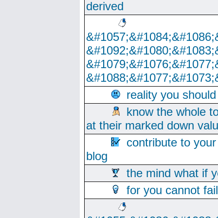
derived
&#1057;&#1084;&#1086;
&#1092;&#1080;&#1083;
&#1079;&#1076;&#1077;
&#1088;&#1077;&#1073;
reality you shoul
know the whole to
at their marked down val
contribute to your
blog
the mind what if 
for you cannot fai