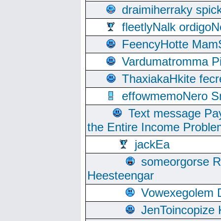
draimiherraky spic
fleetlyNalk ordigoN
FeencyHotte Mam
Vardumatromma Pio
ThaxiakaHkite fec
effowmemoNero Sni
Text message Pay
the Entire Income Proble
jackEa
someorgorse 
Heesteengar
Vowexegolem 
JenToincopize 