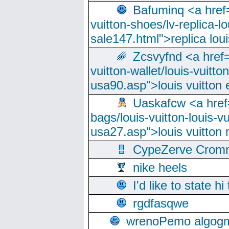
Bafuminq <a href=
vuitton-shoes/lv-replica-lo
sale147.html">replica lou
Zcsvyfnd <a href=
vuitton-wallet/louis-vuitto
usa90.asp">louis vuitton 
Uaskafcw <a href=
bags/louis-vuitton-louis-
usa27.asp">louis vuitto
CypeZerve Cromm
nike heels
I'd like to state hi
rgdfasqwe
wrenoPemo algogm