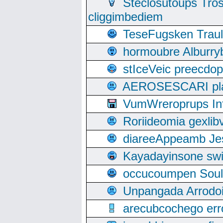
Steclosutoups Tr
cliggimbediem
TeseFugsken Traula
hormoubre Alburr
stIceVeic preecdop
AEROSESCARI plack
VumWreroprups In
Roriideomia gexli
diareeAppeamb Jes
Kayadayinsone swi
occucoumpen Soulle
Unpangada Arrodoi
arecubcochego err