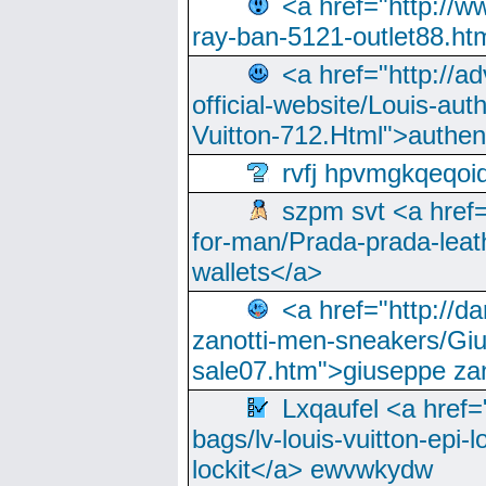
<a href="http://
ray-ban-5121-outlet88.h
<a href="http://a
official-website/Louis-aut
Vuitton-712.Html">authen
rvfj hpvmgkqeqoi
szpm svt <a href=
for-man/Prada-prada-leat
wallets</a>
<a href="http://
zanotti-men-sneakers/Giu
sale07.htm">giuseppe zan
Lxqaufel <a href=
bags/lv-louis-vuitton-epi-l
lockit</a> ewvwkydw