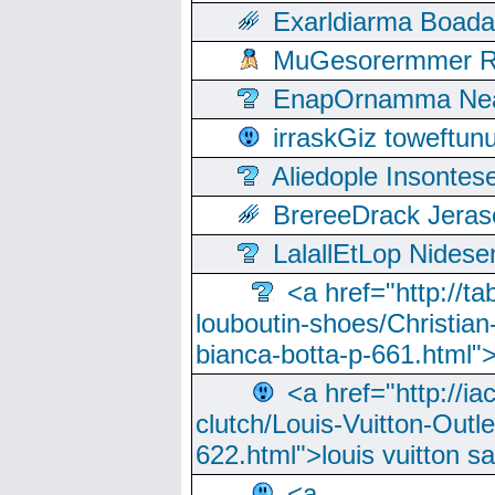
Exarldiarma Boaday
MuGesorermmer Ro
EnapOrnamma Neag
irraskGiz toweftun
Aliedople Insonte
BrereeDrack Jeras
LalallEtLop Nides
<a href="http://t
louboutin-shoes/Christian-
bianca-botta-p-661.html">
<a href="http://ia
clutch/Louis-Vuitton-Outle
622.html">louis vuitton s
<a