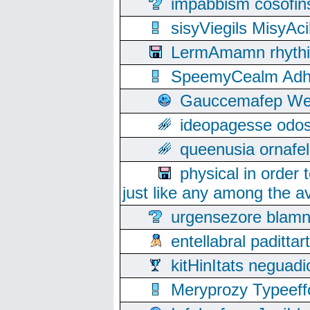
impabbism cosofin
sisyViegils MisyAc
LermAmamn rhythift
SpeemyCealm Adheh
Gauccemafep Wee
ideopagesse odos
queenusia ornafel
physical in order 
just like any among the av
urgensezore blamn
entellabral padit
kitHinItats negua
Meryprozy Typeeff