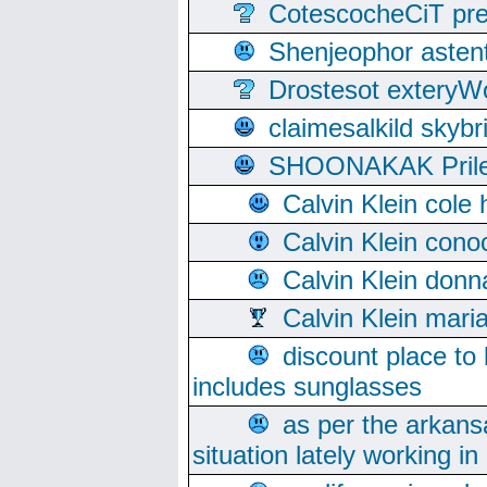
CotescocheCiT pre
Shenjeophor astent
Drostesot extery
claimesalkild skyb
SHOONAKAK PrilerC
Calvin Klein cole
Calvin Klein cono
Calvin Klein donn
Calvin Klein mari
discount place to
includes sunglasses
as per the arkans
situation lately working in 