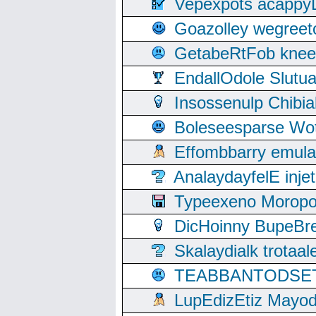
Vepexpots acappyL
Goazolley wegree
GetabeRtFob knee
EndallOdole Slutu
Insossenulp Chibi
Boleseesparse Wota
Effombbarry emul
AnalaydayfelE inje
Typeexeno Moropo
DicHoinny BupeBret
Skalaydialk trotaa
TEABBANTODSET S
LupEdizEtiz Mayod