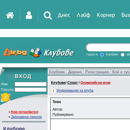
Днес
Лайф
Корнер
Биз
IT
DirTV
Impressio
търси в
Клубове
di
Клубове
Дирене
Регистрация
Кой е тук
Games
Клубове
/
Спорт
/
Олимпийски игри
Име
Парола
Информация за клуба
Тема
Автор
•
Нов потребител
Публикувано
•
Забравена парола
Клубове