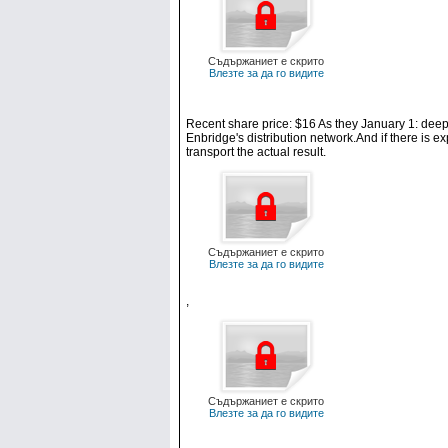
Съдържаниет е скрито
Влезте за да го видите
Recent share price: $16 As they January 1: deep 
Enbridge's distribution network.And if there is e
transport the actual result.
Съдържаниет е скрито
Влезте за да го видите
,
Съдържаниет е скрито
Влезте за да го видите