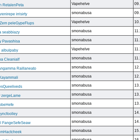
Vapehelve
09.
h RetalenPeta
smonabusa
09.
nirepe irrisirty
Vapehelve
10.
eZem peleGypeFlups
smonabusa
11.
da seabbiazy
smonabusa
11.
y Pavashisa
Vapehelve
11.
 albulpaby
smonabusa
11.
a Cleanialf
smonabusa
12.
ngamma Raillaneato
smonabusa
12.
 Kayammali
smonabusa
13.
VesQueeliveds
smonabusa
13.
y zergeLame
smonabusa
13.
FoobeHefe
smonabusa
14.
yncfoolley
smonabusa
14.
ill FangeSefeSeaw
smonabusa
15.
gemHactcheek
smonabusa
16.