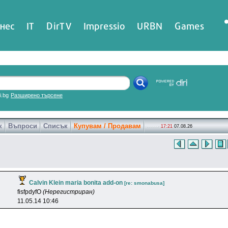
нес
IT
DirTV
Impressio
URBN
Games
ri.bg
Разширено търсене
к
Въпроси
Списък
Купувам / Продавам
17:21
07.08.26
Calvin Klein maria bonita add-on
[re: smonabusa]
fisfpdyfO
(Нерегистриран)
11.05.14 10:46