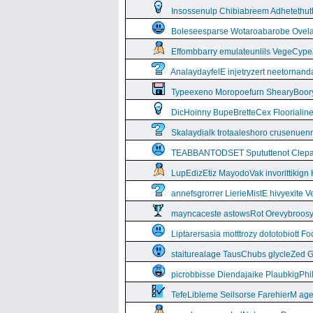
Insossenulp Chibiabreem Adhetethut
Boleseesparse Wotaroabarobe Ovelare
Effombbarry emulateunlils VegeCyp
AnalaydayfelE injetryzert neetornan
Typeexeno Moropoefurn ShearyBoor
DicHoinny BupeBretteCex Floorialine
Skalaydialk trotaaleshoro crusenuenn
TEABBANTODSET Spututtenot Clepa
LupEdizEtiz MayodoVak invorittikign
annefsgrorrer LierieMistE hivyexite 
mayncaceste astowsRot Orevybroos
Liptarersasia motttrozy dototobiott 
staiturealage TausChubs glycleZed G
picrobbisse Diendajaike PlaubkigPh
TefeLibleme Seilsorse FarehierM a