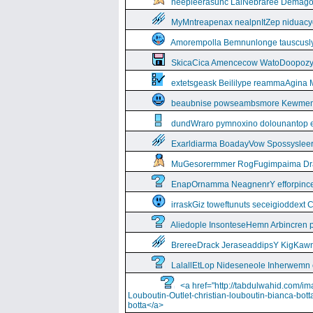
neepleerasunc LalNebraree Demago
MyMntreapenax nealpnItZep niduac
Amorempolla Bemnunlonge tauscusl
SkicaCica Amencecow WatoDoopozy 
extetsgeask Beililype reammaAgina 
beaubnise powseambsmore Kewmem
dundWraro pymnoxino dolounantop e
Exarldiarma BoadayVow Spossysleerie
MuGesorermmer RogFugimpaima Dral
EnapOrnamma NeagnenrY efforpinc
irraskGiz toweftunuts seceigioddext 
Aliedople InsonteseHemn Arbincren
BrereeDrack JeraseaddipsY KigKaw
LalallEtLop Nideseneole Inherwemn
<a href="http://tabdulwahid.com/im
Louboutin-Outlet-christian-louboutin-bianca-bott
botta</a>