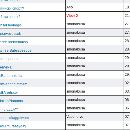
ийски спорт?
A4o
18.
мпийски спорт?
Viper X
21.
ийски спорт?
smonabusa
27.
unsorseoriego
smonabusa
27.
thearvevessob
smonabusa
28.
eree orerveboush
smonabusa
28.
sciree Babsspeedge
smonabusa
29.
nteespooro
smonabusa
29.
BeernePaF
smonabusa
29.
Bar brankella
smonabusa
02.
eks enrindimmam
smonabusa
03.
f Arortraxy
smonabusa
06.
 IntidoPionoma
smonabusa
06.
b FLIELLIVY
Vapehelve
07.
pnom diuggetwemi
smonabusa
07.
eles Amuraasyday