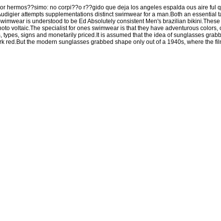
 por hermos??simo: no corpi??o r??gido que deja los angeles espalda ous aire ful q
udigier attempts supplementations distinct swimwear for a man.Both an essential tat
imwear is understood to be Ed Absolutely consistent Men's brazilian bikini.These
oto voltaic.The specialist for ones swimwear is that they have adventurous colors, 
rs, types, signs and monetarily priced.It is assumed that the idea of sunglasses gra
rk red.But the modern sunglasses grabbed shape only out of a 1940s, where the film