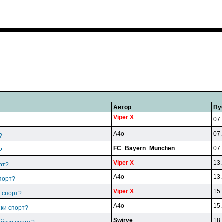
Автор
Пу
Viper X
07.
A4o
07.
?
FC_Bayern_Munchen
07.
?
Viper X
13.
рт?
A4o
13.
спорт?
Viper X
15.
и спорт?
A4o
15.
ски спорт?
Swirve
18.