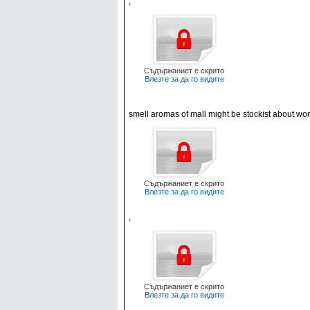
,
Съдържаниет е скрито
Влезте за да го видите
smell aromas of mall might be stockist about wo
Съдържаниет е скрито
Влезте за да го видите
,
Съдържаниет е скрито
Влезте за да го видите