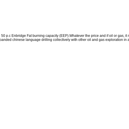
50 p.c Enbridge Fat burning capacity (EEP).Whatever the price and if oil or gas, i
xpanded chinese language drilling collectively with other oil and gas exploration in 