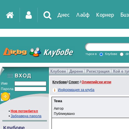
Днес
Лайф
Корнер
Биз
търси в
Клубове
di
Клубове
Дирене
Регистрация
Кой е ту
Клубове
/
Спорт
/
Олимпийски игри
Име
Парола
Информация за клуба
Тема
Автор
•
Нов потребител
Публикувано
•
Забравена парола
Клубове