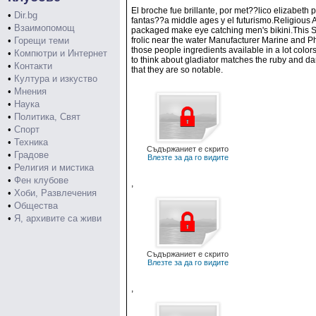
El broche fue brillante, por met??lico elizabeth
•
Dir.bg
fantas??a middle ages y el futurismo.Religious A
•
Взаимопомощ
packaged make eye catching men's bikini.This Sw
•
Горещи теми
frolic near the water Manufacturer Marine and Ph
those people ingredients available in a lot colo
•
Компютри и Интернет
to think about gladiator matches the ruby and da
•
Контакти
that they are so notable.
•
Култура и изкуство
•
Мнения
•
Наука
•
Политика, Свят
•
Спорт
•
Техника
Съдържаниет е скрито
•
Градове
Влезте за да го видите
•
Религия и мистика
•
Фен клубове
,
•
Хоби, Развлечения
•
Общества
•
Я, архивите са живи
Съдържаниет е скрито
Влезте за да го видите
,