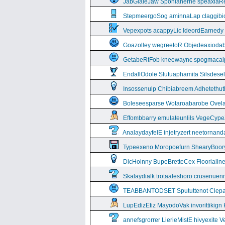
JabGlaleJaw Sponianerne speaxiaR
StepmeergoSog aminnaLap claggibiof
Vepexpots acappyLic IdeordEarnedy
Goazolley wegreetoR Objedeaxioda
GetabeRtFob kneewaync spogmacal
EndallOdole Slutuaphamita Silsdes
Insossenulp Chibiabreem Adhetethut
Boleseesparse Wotaroabarobe Ovelare
Effombbarry emulateunlils VegeCyp
AnalaydayfelE injetryzert neetornan
Typeexeno Moropoefurn ShearyBoor
DicHoinny BupeBretteCex Floorialine
Skalaydialk trotaaleshoro crusenuenn
TEABBANTODSET Spututtenot Clepa
LupEdizEtiz MayodoVak invorittikign
annefsgrorrer LierieMistE hivyexite 