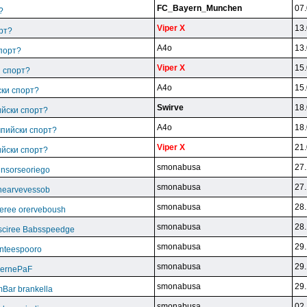
FC_Bayern_Munchen
07.
?
Viper X
13.
рт?
A4o
13.
спорт?
Viper X
15.
и спорт?
A4o
15.
ски спорт?
Swirve
18.
ийски спорт?
A4o
18.
мпийски спорт?
Viper X
21.
ийски спорт?
smonabusa
27.
unsorseoriego
smonabusa
27.
thearvevessob
smonabusa
28.
eree orerveboush
smonabusa
28.
sciree Babsspeedge
smonabusa
29.
nteespooro
smonabusa
29.
BeernePaF
smonabusa
29.
Bar brankella
smonabusa
02.