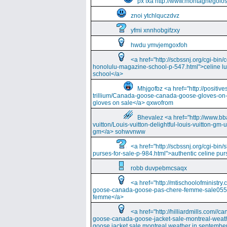
px fxa http://www.montagnegolos
znoi ytchlquczdvz
yfmi xnnhobgifzxy
hwdu ymvjemgoxfoh
<a href="http://scbssnj.org/cgi-bin
honolulu-magazine-school-p-547.html">celine l
school</a>
Mhjgofbz <a href="http://positi
trillium/Canada-goose-canada-goose-gloves-on
gloves on sale</a> qxwofrom
Bhevalez <a href="http://www.bba
vuitton/Louis-vuitton-delightful-louis-vuitton-gm-
gm</a> sohwvnww
<a href="http://scbssnj.org/cgi-bin
purses-for-sale-p-984.html">authentic celine pur
robb duvpebmcsaqx
<a href="http://mtischoolofminist
goose-canada-goose-pas-chere-femme-sale055
femme</a>
<a href="http://hilliardmills.com
goose-canada-goose-jacket-sale-montreal-weat
goose jacket sale montreal weather in septembe