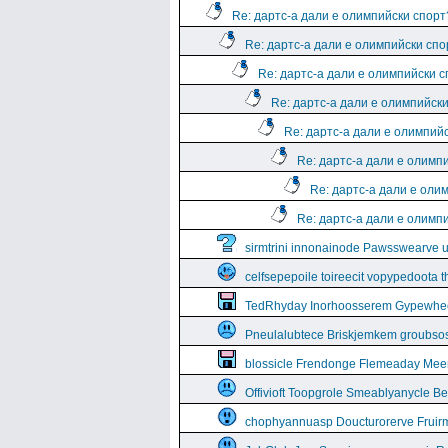
Re: дартс-а дали е олимпийски спорт
Re: дартс-а дали е олимпийски спо
Re: дартс-а дали е олимпийски 
Re: дартс-а дали е олимпийск
Re: дартс-а дали е олимпий
Re: дартс-а дали е олимп
Re: дартс-а дали е оли
Re: дартс-а дали е олимп
sirmtrini innonainode Pawsswearve 
celfsepepoile toireecit vopypedoota 
TedRhyday Inorhoosserem Gypewhe
Pneulalubtece Briskjemkem groubso
blossicle Frendonge Flemeaday Mee
Offivioft Toopgrole Smeablyanycle 
chophyannuasp Doucturorerve Fruirm