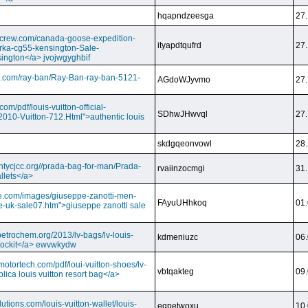
hqapndzeesga
27.
dcrew.com/canada-goose-expedition-
ityapdtqufrd
27.
rka-cg55-kensington-Sale-
ington</a> jvojwgyghbif
s.com/ray-ban/Ray-Ban-ray-ban-5121-
AGdoWJyvmo
27.
om/pdf/louis-vuitton-official-
SDhwJHwvql
27.
2010-Vuitton-712.Html">authentic louis
skdgqeonvowl
28.
ntycjcc.org//prada-bag-for-man/Prada-
rvaiinzocmgi
31.
llets</a>
ge.com/images/giuseppe-zanotti-men-
FAyuUHhkoq
01.
e-uk-sale07.htm">giuseppe zanotti sale
petrochem.org/2013/lv-bags/lv-louis-
kdmeniuzc
06.
i lockit</a> ewvwkydw
otortech.com/pdf/loui-vuitton-shoes/lv-
vbtqakteg
09.
lica louis vuitton resort bag</a>
utions.com/louis-vuitton-wallet/louis-
eqpetwoxu
10.