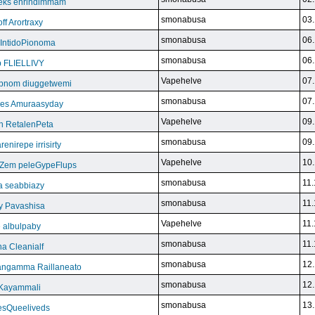
eks enrindimmam
smonabusa
03.
f Arortraxy
smonabusa
06.
 IntidoPionoma
smonabusa
06.
b FLIELLIVY
Vapehelve
07.
pnom diuggetwemi
smonabusa
07.
eles Amuraasyday
Vapehelve
09.
h RetalenPeta
smonabusa
09.
nirepe irrisirty
Vapehelve
10.
eZem peleGypeFlups
smonabusa
11.
da seabbiazy
smonabusa
11.
y Pavashisa
Vapehelve
11.
 albulpaby
smonabusa
11.
a Cleanialf
smonabusa
12.
ngamma Raillaneato
smonabusa
12.
 Kayammali
smonabusa
13.
VesQueeliveds