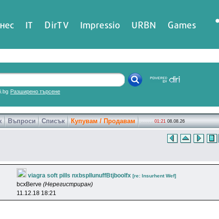
нес
IT
DirTV
Impressio
URBN
Games
ri.bg
Разширено търсене
к
Въпроси
Списък
Купувам / Продавам
01:21
08.08.26
viagra soft pills nxbspllunuffBtjboolfx
[re: lnsurhent Wef]
bcxBerve
(Нерегистриран)
11.12.18 18:21