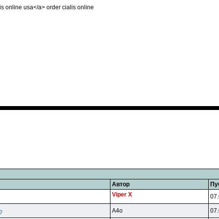
alis online usa</a> order cialis online
Автор
Пу
Viper X
07.
A4o
07.
?