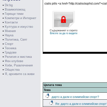
cialis pills <a href="http://cialisckajrhd.com/">ci
•
Dir.bg
•
Взаимопомощ
•
Горещи теми
•
Компютри и Интернет
•
Контакти
•
Култура и изкуство
Съдържаниет е скрито
•
Мнения
Влезте за да го видите
•
Наука
•
Политика, Свят
•
Спорт
•
Техника
•
Градове
•
Религия и мистика
•
Фен клубове
•
Хоби, Развлечения
•
Общества
•
Я, архивите са живи
Цялата тема
Тема
дартс-а дали е олимпийски спорт?
Re: дартс-а дали е олимпийски спорт