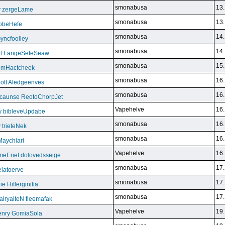
smonabusa
13.
y zergeLame
smonabusa
13.
FoobeHefe
smonabusa
14.
yncfoolley
smonabusa
14.
ill FangeSefeSeaw
smonabusa
15.
gemHactcheek
smonabusa
16.
ott Aledgeenves
smonabusa
16.
ycaunse ReotoChorpJet
Vapehelve
16.
y bibleveUpdabe
smonabusa
16.
trieteNek
smonabusa
16.
Maychiari
Vapehelve
16.
eEnet dolovedsseige
smonabusa
17.
latoerve
smonabusa
17.
 Hiflerginilia
smonabusa
17.
ryalteN fleemafak
Vapehelve
19.
enry GomiaSola