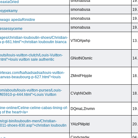
smonabusa
19.
CeaxiaGried
smonabusa
19.
 psypekamy
smonabusa
19.
nwago apedaRinidire
smonabusa
19.
 essessyceme
ages/christian-louboutin-shoes/Christian-
VTilOAjwhp
13.
a-p-661.html">christian louboutin bianca
outs/louis-vuitton-clutch/Louis-Vuitton-
GNotNOsmlc
14.
html">louis vuitton sale authentic
irtexas.com/fsafsadsadsa/louis-vuitton-
ZMmlFHpjde
18.
r-canvas-beaubourg-p-627.html">louis
com/abouts/louis-vuitton-purses/Louis-
CVqhNOxllh
18.
-M65910-p-444.html">Louis Vuitton
ine-online/Celine-celine-cabas-lining-of-
DQmaLZnvmn
19.
 of the heart</a>
m/cgi-bin/louboutin-men/Christian-
YAlzPMpitd
20.
2011-shoes-830.asp">christian louboutin
Cindyzedw
04.