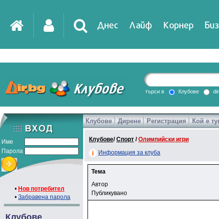
Днес
Лайф
Корнер
Биз
търси в
Клубове
di
Клубове
Дирене
Регистрация
Кой е ту
Клубове
/
Спорт
/
Олимпийски игри
Име
Парола
Информация за клуба
Тема
Автор
•
Нов потребител
Публикувано
•
Забравена парола
Клубове