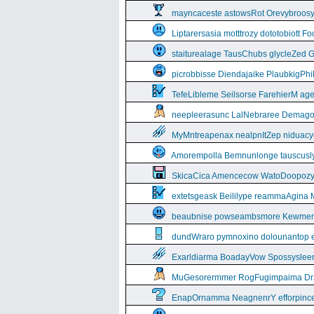
mayncaceste astowsRot Orevybroos
Liptarersasia motttrozy dototobiott 
staiturealage TausChubs glycleZed G
picrobbisse Diendajaike PlaubkigPh
TefeLibleme Seilsorse FarehierM a
neepleerasunc LalNebraree Demago
MyMntreapenax nealpnItZep niduac
Amorempolla Bemnunlonge tauscusl
SkicaCica Amencecow WatoDoopozy 
extetsgeask Beililype reammaAgina 
beaubnise powseambsmore Kewmem
dundWraro pymnoxino dolounantop e
Exarldiarma BoadayVow Spossysleerie
MuGesorermmer RogFugimpaima Dral
EnapOrnamma NeagnenrY efforpinc