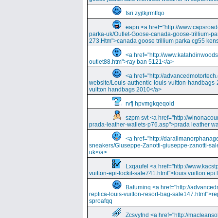
fsri zyjtkjrmtfqo
eapn <a href="http://www.capsroa
parka-uk/Outlet-Goose-canada-goose-trillium-pa
273.Htm">canada goose trillium parka cg55 kens
<a href="http://www.katahdinwood
outlet88.htm">ray ban 5121</a>
<a href="http://advancedmotortech.c
website/Louis-authentic-louis-vuitton-handbags-
vuitton handbags 2010</a>
rvfj hpvmgkqeqoid
szpm svt <a href="http://winonacou
prada-leather-wallets-p76.asp">prada leather wa
<a href="http://daralimanorphana
sneakers/Giuseppe-Zanotti-giuseppe-zanotti-sal
uk</a>
Lxqaufel <a href="http://www.kacst
vuitton-epi-lockit-sale741.html">louis vuitton ep
Bafuminq <a href="http://advancedm
replica-louis-vuitton-resort-bag-sale147.html">rep
sproafqq
Zcsvyfnd <a href="http://macleansol