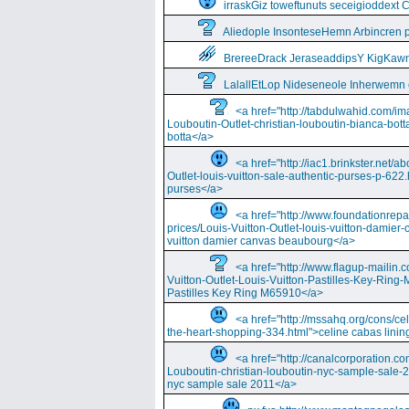
irraskGiz toweftunuts seceigioddext 
Aliedople InsonteseHemn Arbincren
BrereeDrack JeraseaddipsY KigKaw
LalallEtLop Nideseneole Inherwemn
<a href="http://tabdulwahid.com/im
Louboutin-Outlet-christian-louboutin-bianca-bott
botta</a>
<a href="http://iac1.brinkster.net/ab
Outlet-louis-vuitton-sale-authentic-purses-p-622.
purses</a>
<a href="http://www.foundationrepa
prices/Louis-Vuitton-Outlet-louis-vuitton-damie
vuitton damier canvas beaubourg</a>
<a href="http://www.flagup-mailin.
Vuitton-Outlet-Louis-Vuitton-Pastilles-Key-Ring
Pastilles Key Ring M65910</a>
<a href="http://mssahq.org/cons/cel
the-heart-shopping-334.html">celine cabas lining
<a href="http://canalcorporation.co
Louboutin-christian-louboutin-nyc-sample-sale-
nyc sample sale 2011</a>