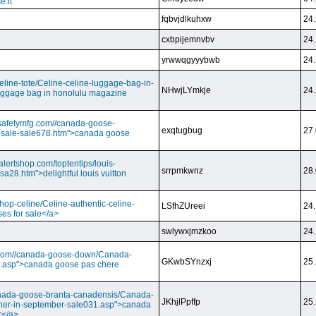
e.it
fqbvjdlkuhxw
24.
cxbpijemnvbv
24.
yrwwqgyyybwb
24.
/celine-tote/Celine-celine-luggage-bag-in-
NHwjLYmkje
24.
uggage bag in honolulu magazine
vesafetymfg.com//canada-goose-
exqtugbug
27.
-sale-sale678.htm">canada goose
lertshop.com/toptentips/louis-
srrpmkwnz
28.
usa28.htm">delightful louis vuitton
/shop-celine/Celine-authentic-celine-
LSfhZUreei
24.
ses for sale</a>
swlywxjmzkoo
24.
ry.com//canada-goose-down/Canada-
GKwbSYnzxj
25.
.asp">canada goose pas chere
//canada-goose-branta-canadensis/Canada-
JKhjlPpffp
25.
her-in-september-sale031.asp">canada
r</a>