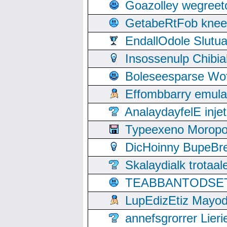
Goazolley wegree
GetabeRtFob knee
EndallOdole Slutu
Insossenulp Chibi
Boleseesparse Wota
Effombbarry emul
AnalaydayfelE inje
Typeexeno Moropo
DicHoinny BupeBret
Skalaydialk trotaa
TEABBANTODSET S
LupEdizEtiz Mayod
annefsgrorrer Lier