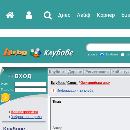
Днес
Лайф
Корнер
Биз
IT
DirTV
Impressio
търси в
Клубове
di
Клубове
Дирене
Регистрация
Кой е тук
Games
Клубове
/
Спорт
/
Олимпийски игри
Име
Парола
Информация за клуба
Тема
•
Нов потребител
•
Забравена парола
Клубове
Автор