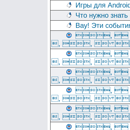
Игры для Androi
Что нужно знать
Вау! Эти событи
, 
, ,  
, 
, ,  
, 
, ,  
, 
, ,  
, 
, ,  
, 