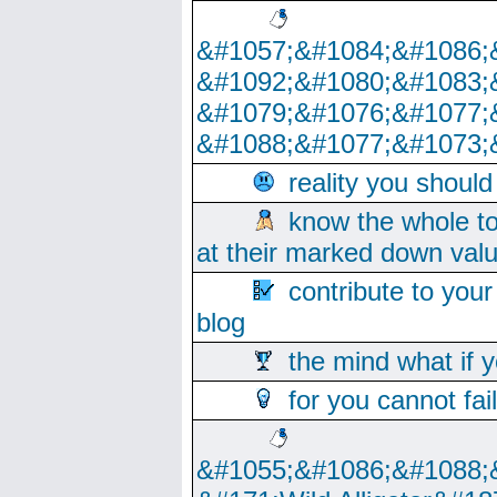
&#1057;&#1084;&#1086;
&#1092;&#1080;&#1083;
&#1079;&#1076;&#1077;
&#1088;&#1077;&#1073;
reality you shoul
know the whole to
at their marked down val
contribute to your
blog
the mind what if 
for you cannot fai
&#1055;&#1086;&#1088;