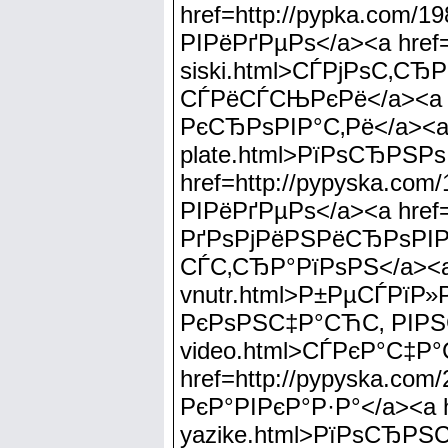
href=http://pypka.com/
РІРёРґРµРѕ</a><a href=h
siski.html>СЃРјРѕС‚
СЃРёСЃСЊРєРё</a><a hre
РєСЂРѕРІР°С‚Рё</a><a hr
plate.html>РїРѕСЂРЅР
href=http://pypyska.co
РІРёРґРµРѕ</a><a href
РґРѕРјРёРЅРёСЂРѕРІ
СЃС‚СЂР°РїРѕРЅ</a><a h
vnutr.html>Р±РµСЃРїР
РєРѕРЅС‡Р°СЋС‚ РІРЅСѓ
video.html>СЃРєР°С‡Р
href=http://pypyska.co
РєР°РІРєР°Р·Р°</a><a h
yazike.html>РїРѕСЂР