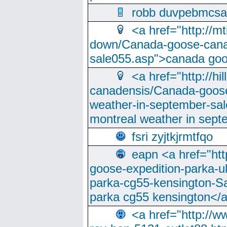
robb duvpebmcsa
<a href="http://m
down/Canada-goose-cana
sale055.asp">canada go
<a href="http://hi
canadensis/Canada-goose
weather-in-september-sa
montreal weather in sep
fsri zyjtkjrmtfqo
eapn <a href="ht
goose-expedition-parka-u
parka-cg55-kensington-Sa
parka cg55 kensington</a
<a href="http://