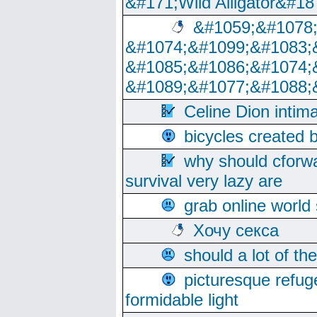
&#171;Wild Alligator&#18
&#1059;&#1078
&#1074;&#1099;&#1083;
&#1085;&#1086;&#1074;
&#1089;&#1077;&#1088;
Celine Dion intim
bicycles created 
why should cforwa
survival very lazy are
grab online world
Хочу секса
should a lot of th
picturesque refug
formidable light