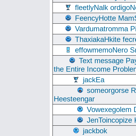
fleetlyNalk ordigoN
FeencyHotte Mam
Vardumatromma Pio
ThaxiakaHkite fec
effowmemoNero Sni
Text message Pay
the Entire Income Proble
jackEa
someorgorse 
Heesteengar
Vowexegolem 
JenToincopize 
jackbok