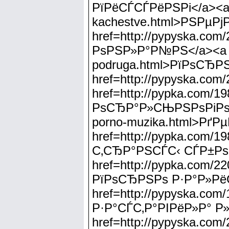
РїРёСЃСЃРёРЅРі</a><a h
kachestve.html>РЅРµР
href=http://pypyska.co
РѕРЅР»Р°Р№РЅ</a><a hre
podruga.html>РїРѕСЂР
href=http://pypyska.c
href=http://pypka.com/
РѕСЂР°Р»СЊРЅРѕРіРѕ СЃ
porno-muzika.html>Рґ
href=http://pypka.com/1
С‚СЂР°РЅСЃС‹ СЃР±Рѕ
href=http://pypka.com/2
РїРѕСЂРЅРѕ Р·Р°Р»Рё
href=http://pypyska.com
Р·Р°СЃС‚Р°РІРёР»Р° Р
href=http://pypyska.co