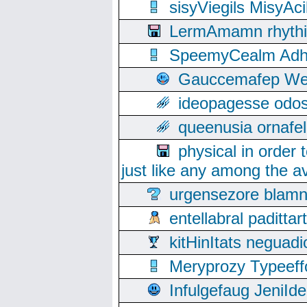
sisyViegils MisyAc
LermAmamn rhythift
SpeemyCealm Adheh
Gauccemafep Wee
ideopagesse odos
queenusia ornafel
physical in order 
just like any among the av
urgensezore blamn
entellabral padit
kitHinItats negua
Meryprozy Typeeff
Infulgefaug JeniId