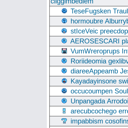
cliggimbediem
TeseFugsken Traula
hormoubre Alburr
stIceVeic preecdop
AEROSESCARI plack
VumWreroprups In
Roriideomia gexli
diareeAppeamb Jes
Kayadayinsone swi
occucoumpen Soulle
Unpangada Arrodoi
arecubcochego err
impabbism cosofin