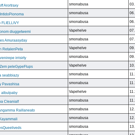
smonabusa
03.
f Arortraxy
smonabusa
06.
 IntidoPionoma
smonabusa
06.
b FLIELLIVY
Vapehelve
07.
pnom diuggetwemi
smonabusa
07.
eles Amuraasyday
Vapehelve
09.
h RetalenPeta
smonabusa
09.
nirepe irrisirty
Vapehelve
10.
eZem peleGypeFlups
smonabusa
11.
da seabbiazy
smonabusa
11.
y Pavashisa
Vapehelve
11.
 albulpaby
smonabusa
11.
a Cleanialf
smonabusa
12.
ngamma Raillaneato
smonabusa
12.
 Kayammali
smonabusa
13.
VesQueeliveds