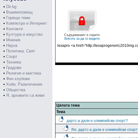
•
Dir.bg
•
Взаимопомощ
•
Горещи теми
•
Компютри и Интернет
•
Контакти
•
Култура и изкуство
Съдържаниет е скрито
Влезте за да го видите
•
Мнения
•
Наука
lexapro <a href="http://lexaprogeneric2010mg.
•
Политика, Свят
•
Спорт
•
Техника
•
Градове
•
Религия и мистика
•
Фен клубове
•
Хоби, Развлечения
•
Общества
•
Я, архивите са живи
Цялата тема
Тема
дартс-а дали е олимпийски спорт?
Re: дартс-а дали е олимпийски спорт