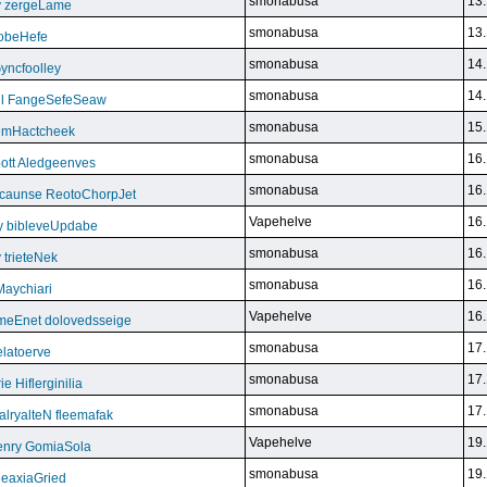
smonabusa
13.
y zergeLame
smonabusa
13.
FoobeHefe
smonabusa
14.
yncfoolley
smonabusa
14.
ill FangeSefeSeaw
smonabusa
15.
gemHactcheek
smonabusa
16.
ott Aledgeenves
smonabusa
16.
ycaunse ReotoChorpJet
Vapehelve
16.
y bibleveUpdabe
smonabusa
16.
trieteNek
smonabusa
16.
Maychiari
Vapehelve
16.
eEnet dolovedsseige
smonabusa
17.
latoerve
smonabusa
17.
 Hiflerginilia
smonabusa
17.
ryalteN fleemafak
Vapehelve
19.
enry GomiaSola
smonabusa
19.
CeaxiaGried