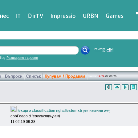
нес
IT
DirTV
Impressio
URBN
Games
ri.bg
Разширено търсене
к
Въпроси
Списък
Купувам / Продавам
19:29
07.08.26
lexapro classification nghallestemxb
[re: lnsurhent Wef]
dbbFoego
(Нерегистриран)
11.02.19 09:38