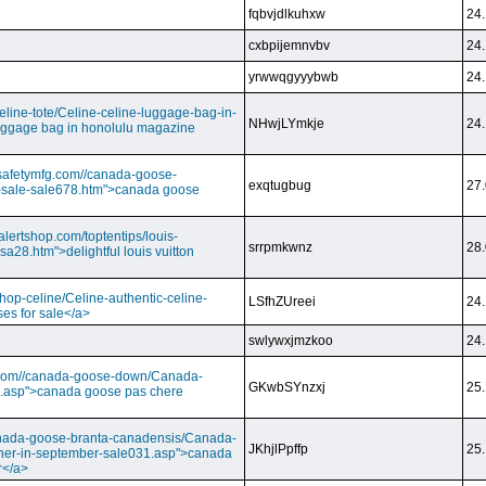
fqbvjdlkuhxw
24.
cxbpijemnvbv
24.
yrwwqgyyybwb
24.
/celine-tote/Celine-celine-luggage-bag-in-
NHwjLYmkje
24.
uggage bag in honolulu magazine
vesafetymfg.com//canada-goose-
exqtugbug
27.
-sale-sale678.htm">canada goose
lertshop.com/toptentips/louis-
srrpmkwnz
28.
usa28.htm">delightful louis vuitton
/shop-celine/Celine-authentic-celine-
LSfhZUreei
24.
ses for sale</a>
swlywxjmzkoo
24.
ry.com//canada-goose-down/Canada-
GKwbSYnzxj
25.
.asp">canada goose pas chere
//canada-goose-branta-canadensis/Canada-
JKhjlPpffp
25.
her-in-september-sale031.asp">canada
r</a>