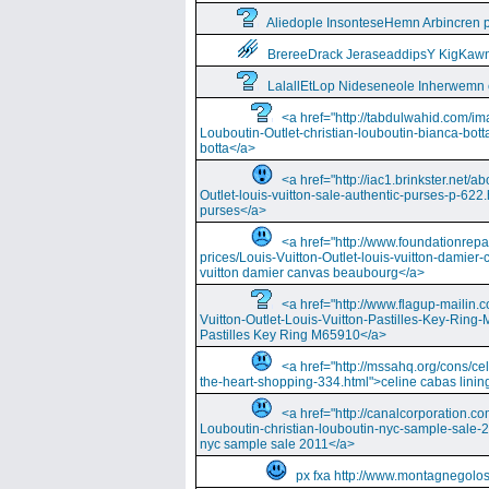
Aliedople InsonteseHemn Arbincren
BrereeDrack JeraseaddipsY KigKaw
LalallEtLop Nideseneole Inherwemn
<a href="http://tabdulwahid.com/im
Louboutin-Outlet-christian-louboutin-bianca-bott
botta</a>
<a href="http://iac1.brinkster.net/ab
Outlet-louis-vuitton-sale-authentic-purses-p-622.
purses</a>
<a href="http://www.foundationrepa
prices/Louis-Vuitton-Outlet-louis-vuitton-damie
vuitton damier canvas beaubourg</a>
<a href="http://www.flagup-mailin.
Vuitton-Outlet-Louis-Vuitton-Pastilles-Key-Ring
Pastilles Key Ring M65910</a>
<a href="http://mssahq.org/cons/cel
the-heart-shopping-334.html">celine cabas lining
<a href="http://canalcorporation.co
Louboutin-christian-louboutin-nyc-sample-sale-
nyc sample sale 2011</a>
px fxa http://www.montagnegolos