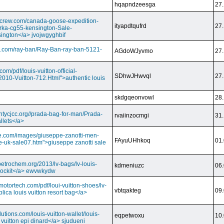
hqapndzeesga
27.
dcrew.com/canada-goose-expedition-
ityapdtqufrd
27.
rka-cg55-kensington-Sale-
ington</a> jvojwgyghbif
s.com/ray-ban/Ray-Ban-ray-ban-5121-
AGdoWJyvmo
27.
om/pdf/louis-vuitton-official-
SDhwJHwvql
27.
2010-Vuitton-712.Html">authentic louis
skdgqeonvowl
28.
ntycjcc.org//prada-bag-for-man/Prada-
rvaiinzocmgi
31.
llets</a>
ge.com/images/giuseppe-zanotti-men-
FAyuUHhkoq
01.
e-uk-sale07.htm">giuseppe zanotti sale
petrochem.org/2013/lv-bags/lv-louis-
kdmeniuzc
06.
i lockit</a> ewvwkydw
otortech.com/pdf/loui-vuitton-shoes/lv-
vbtqakteg
09.
lica louis vuitton resort bag</a>
utions.com/louis-vuitton-wallet/louis-
eqpetwoxu
10.
 vuitton epi dinard</a> sjudueni