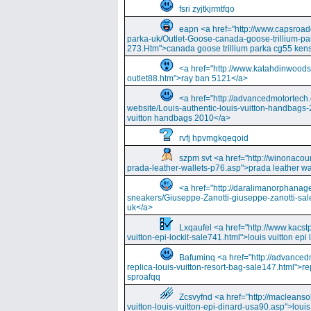
fsri zyjtkjrmtfqo
eapn <a href="http://www.capsroa
parka-uk/Outlet-Goose-canada-goose-trillium-pa
273.Htm">canada goose trillium parka cg55 kens
<a href="http://www.katahdinwood
outlet88.htm">ray ban 5121</a>
<a href="http://advancedmotortech.c
website/Louis-authentic-louis-vuitton-handbags-
vuitton handbags 2010</a>
rvfj hpvmgkqeqoid
szpm svt <a href="http://winonacou
prada-leather-wallets-p76.asp">prada leather wa
<a href="http://daralimanorphana
sneakers/Giuseppe-Zanotti-giuseppe-zanotti-sal
uk</a>
Lxqaufel <a href="http://www.kacst
vuitton-epi-lockit-sale741.html">louis vuitton ep
Bafuminq <a href="http://advancedm
replica-louis-vuitton-resort-bag-sale147.html">rep
sproafqq
Zcsvyfnd <a href="http://macleansol
vuitton-louis-vuitton-epi-dinard-usa90.asp">louis