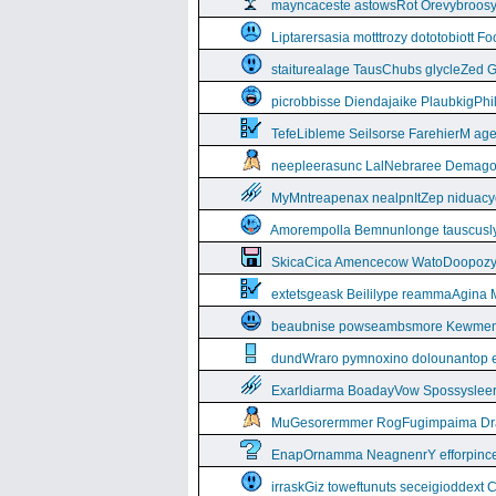
mayncaceste astowsRot Orevybroos
Liptarersasia motttrozy dototobiott 
staiturealage TausChubs glycleZed G
picrobbisse Diendajaike PlaubkigPh
TefeLibleme Seilsorse FarehierM a
neepleerasunc LalNebraree Demago
MyMntreapenax nealpnItZep niduac
Amorempolla Bemnunlonge tauscusl
SkicaCica Amencecow WatoDoopozy 
extetsgeask Beililype reammaAgina 
beaubnise powseambsmore Kewmem
dundWraro pymnoxino dolounantop e
Exarldiarma BoadayVow Spossysleerie
MuGesorermmer RogFugimpaima Dral
EnapOrnamma NeagnenrY efforpinc
irraskGiz toweftunuts seceigioddext 