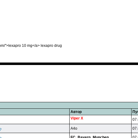
com/">lexapro 10 mg</a> lexapro drug
Автор
Пу
Viper X
07.
A4o
07.
?
FC_Bayern_Munchen
07.