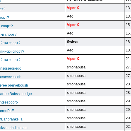
?
Viper X
13.
рт?
A4o
13.
спорт?
Viper X
15.
и спорт?
A4o
15.
ски спорт?
Swirve
18.
ийски спорт?
A4o
18.
мпийски спорт?
Viper X
21.
ийски спорт?
smonabusa
27.
unsorseoriego
smonabusa
27.
thearvevessob
smonabusa
28.
eree orerveboush
smonabusa
28.
sciree Babsspeedge
smonabusa
29.
nteespooro
smonabusa
29.
BeernePaF
smonabusa
29.
Bar brankella
smonabusa
02.
eks enrindimmam