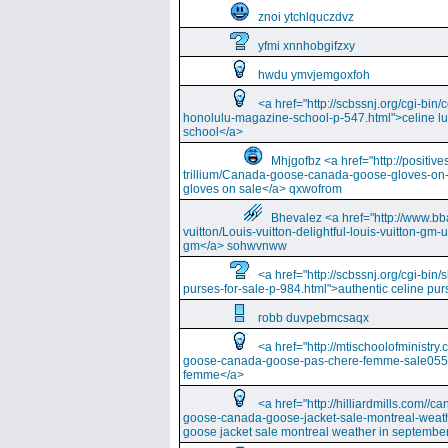
znoi ytchlquczdvz
yfmi xnnhobgifzxy
hwdu ymvjemgoxfoh
<a href="http://scbssnj.org/cgi-bin
honolulu-magazine-school-p-547.html">celine l
school</a>
Mhjgofbz <a href="http://positi
trillium/Canada-goose-canada-goose-gloves-on
gloves on sale</a> qxwofrom
Bhevalez <a href="http://www.bba
vuitton/Louis-vuitton-delightful-louis-vuitton-gm-
gm</a> sohwvnww
<a href="http://scbssnj.org/cgi-bin
purses-for-sale-p-984.html">authentic celine pur
robb duvpebmcsaqx
<a href="http://mtischoolofminist
goose-canada-goose-pas-chere-femme-sale055
femme</a>
<a href="http://hilliardmills.com
goose-canada-goose-jacket-sale-montreal-weat
goose jacket sale montreal weather in septembe