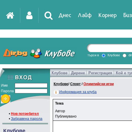
Днес
Лайф
Корнер
Биз
търси в
Клубове
di
Клубове
Дирене
Регистрация
Кой е ту
Клубове
/
Спорт
/
Олимпийски игри
Име
Парола
Информация за клуба
Тема
Автор
•
Нов потребител
Публикувано
•
Забравена парола
Клубове