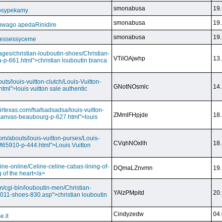
smonabusa
19.
 psypekamy
smonabusa
19.
nwago apedaRinidire
smonabusa
19.
 essessyceme
ages/christian-louboutin-shoes/Christian-
VTilOAjwhp
13.
a-p-661.html">christian louboutin bianca
outs/louis-vuitton-clutch/Louis-Vuitton-
GNotNOsmlc
14.
html">louis vuitton sale authentic
irtexas.com/fsafsadsadsa/louis-vuitton-
ZMmlFHpjde
18.
r-canvas-beaubourg-p-627.html">louis
com/abouts/louis-vuitton-purses/Louis-
CVqhNOxllh
18.
-M65910-p-444.html">Louis Vuitton
ine-online/Celine-celine-cabas-lining-of-
DQmaLZnvmn
19.
 of the heart</a>
m/cgi-bin/louboutin-men/Christian-
YAlzPMpitd
20.
2011-shoes-830.asp">christian louboutin
Cindyzedw
04.
e.it