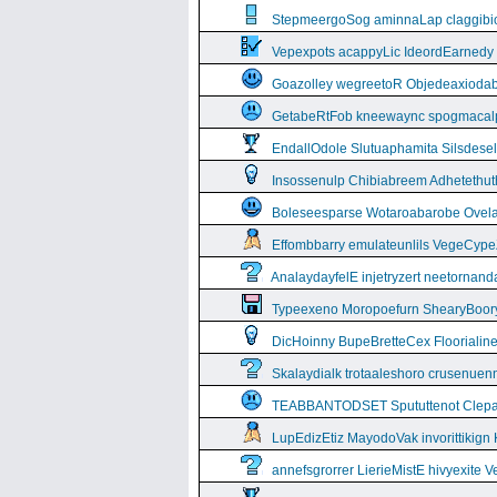
StepmeergoSog aminnaLap claggibiof
Vepexpots acappyLic IdeordEarnedy
Goazolley wegreetoR Objedeaxioda
GetabeRtFob kneewaync spogmacal
EndallOdole Slutuaphamita Silsdes
Insossenulp Chibiabreem Adhetethut
Boleseesparse Wotaroabarobe Ovelare
Effombbarry emulateunlils VegeCyp
AnalaydayfelE injetryzert neetornan
Typeexeno Moropoefurn ShearyBoor
DicHoinny BupeBretteCex Floorialine
Skalaydialk trotaaleshoro crusenuenn
TEABBANTODSET Spututtenot Clepa
LupEdizEtiz MayodoVak invorittikign
annefsgrorrer LierieMistE hivyexite 