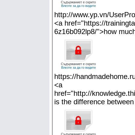
Съдържаниет е скрито
Влезте за да го видите
http://www.yp.vn/UserProf
<a href="https://training
6z16b092lp8/">how much 
Съдържаниет е скрито
Влезте за да го видите
https://handmadehome.ru/g
<a
href="http://knowledge.t
is the difference between
Съдържаниет е скрито