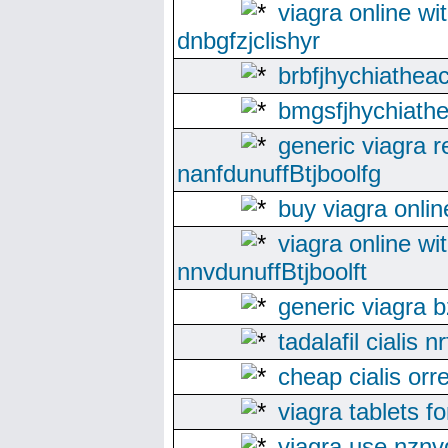
viagra online wi
dnbgfzjclishyr
brbfjhychiathea
bmgsfjhychiathe
generic viagra 
nanfdunuffBtjboolfg
buy viagra onli
viagra online wi
nnvdunuffBtjboolft
generic viagra 
tadalafil cialis 
cheap cialis orr
viagra tablets f
viagra use nznv