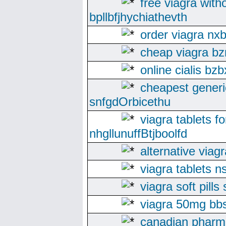
free viagra with
bpllbfjhychiathevth
order viagra nxb
cheap viagra bzn
online cialis bz
cheapest generi
snfgdOrbicethu
viagra tablets fo
nhgllunuffBtjboolfd
alternative via
viagra tablets n
viagra soft pill
viagra 50mg bb
canadian pharm