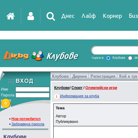
Днес
Лайф
Корнер
Биз
IT
DirTV
Impressio
търси в
Клубове
di
Клубове
Дирене
Регистрация
Кой е тук
Games
Клубове
/
Спорт
/
Олимпийски игри
Име
Парола
Информация за клуба
Тема
Автор
•
Нов потребител
Публикувано
•
Забравена парола
Клубове