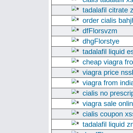
tadalafil citrate
order cialis bah
dfFlorsvzm
dhgFlorstye
tadalafil liquid 
cheap viagra fr
viagra price nss
viagra from indi
cialis no prescr
viagra sale onli
cialis coupon x
tadalafil liquid z