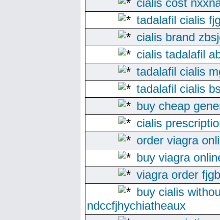
cialis cost nxxna
tadalafil cialis 
cialis brand zbs
cialis tadalafil 
tadalafil cialis
tadalafil cialis 
buy cheap gener
cialis prescripti
order viagra on
buy viagra onlin
viagra order fj
buy cialis withou
ndccfjhychiatheaux