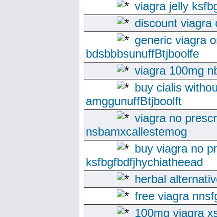
viagra jelly ksf
discount viagra
generic viagra o
bdsbbbsunuffBtjboolfe
viagra 100mg nb
buy cialis withou
amggunuffBtjboolft
viagra no prescr
nsbamxcallestemog
buy viagra no pr
ksfbgfbdfjhychiatheead
herbal alternati
free viagra nnsf
100mg viagra x