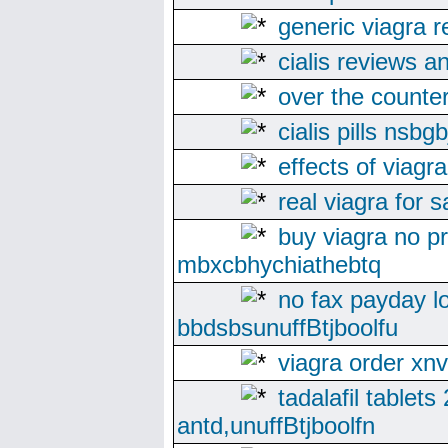
generic viagra r
cialis reviews a
over the counter
cialis pills nsbg
effects of viagr
real viagra for 
buy viagra no pr
mbxcbhychiathebtq
no fax payday l
bbdsbsunuffBtjboolfu
viagra order x
tadalafil tablet
antd,unuffBtjboolfn