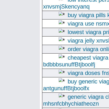
xnvsmjSkencyanq
buy viagra pills 
viagra use nsmx
lowest viagra pr
viagra jelly xn
order viagra onl
cheapest viagra
bdbbbsunuffBtjboolfj
viagra doses fn
buy generic viag
antgunuffBtjboolfx
generic viagra 
mhsnfcbhychiatheozn