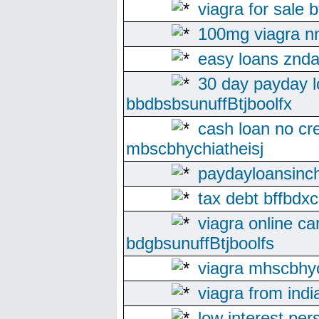
viagra for sale b
100mg viagra n
easy loans znda
30 day payday 
bbdbsbsunuffBtjboolfx
cash loan no cr
mbscbhychiatheisj
paydayloansinc
tax debt bffbdxca
viagra online c
bdgbsunuffBtjboolfs
viagra mhscbhyc
viagra from indi
low interest per