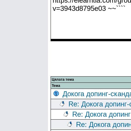
https://elearntia.com/gro
v=3943d8795e03 ~~````
Цялата тема
Тема
Докога допинг-сканд
Re: Докога допинг
Re: Докога допин
Re: Докога допи