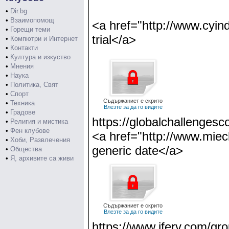
•
Dir.bg
•
Взаимопомощ
<a href="http://www.cyin
•
Горещи теми
trial</a>
•
Компютри и Интернет
•
Контакти
•
Култура и изкуство
•
Мнения
•
Наука
•
Политика, Свят
•
Спорт
Съдържаниет е скрито
•
Техника
Влезте за да го видите
•
Градове
https://globalchallengesco
•
Религия и мистика
•
Фен клубове
<a href="http://www.miecl
•
Хоби, Развлечения
generic date</a>
•
Общества
•
Я, архивите са живи
Съдържаниет е скрито
Влезте за да го видите
https://www.iferv.com/gro