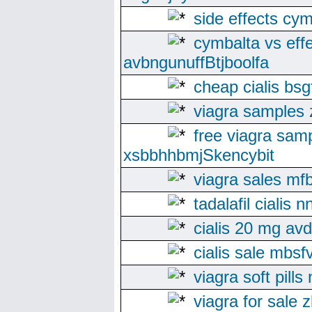
side effects cym
cymbalta vs eff
avbngunuffBtjboolfa
cheap cialis bsg
viagra samples 
free viagra sam
xsbbhhbmjSkencybit
viagra sales mf
tadalafil cialis 
cialis 20 mg av
cialis sale mbsf
viagra soft pills
viagra for sale 