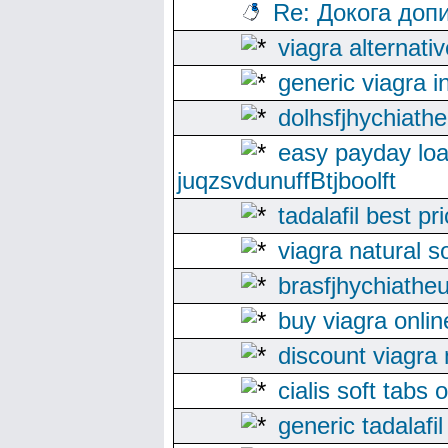
Re: Докога доп
viagra alternati
generic viagra i
dolhsfjhychiathe
easy payday loa
juqzsvdunuffBtjboolft
tadalafil best pr
viagra natural s
brasfjhychiatheu
buy viagra onlin
discount viagra
cialis soft tabs
generic tadalafil