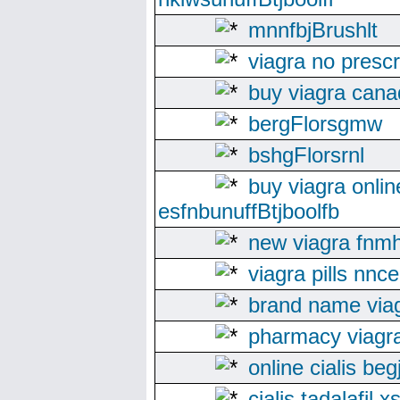
mnnfbjBrushlt
viagra no prescr
buy viagra cana
bergFlorsgmw
bshgFlorsrnl
buy viagra onlin
esfnbunuffBtjboolfb
new viagra fnm
viagra pills nnce
brand name viagr
pharmacy viagr
online cialis be
cialis tadalafil 