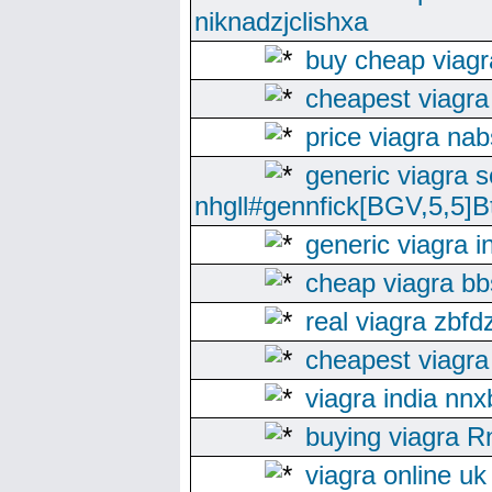
niknadzjclishxa
buy cheap viagr
cheapest viagr
price viagra na
generic viagra s
nhgll#gennfick[BGV,5,5]Bt
generic viagra i
cheap viagra bb
real viagra zbfd
cheapest viagra
viagra india nnx
buying viagra 
viagra online u