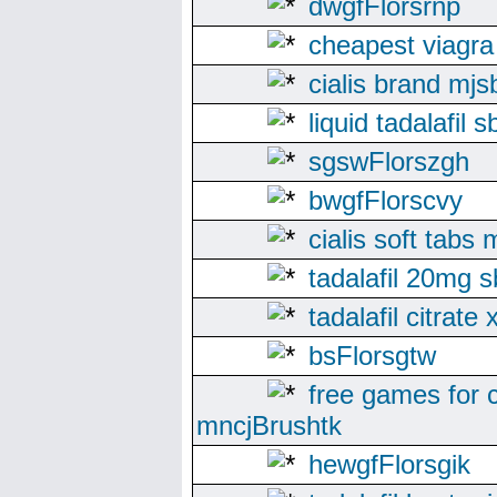
dwgfFlorsrnp
cheapest viagra
cialis brand mj
liquid tadalafil 
sgswFlorszgh
bwgfFlorscvy
cialis soft tabs
tadalafil 20mg 
tadalafil citrat
bsFlorsgtw
free games for c
mncjBrushtk
hewgfFlorsgik