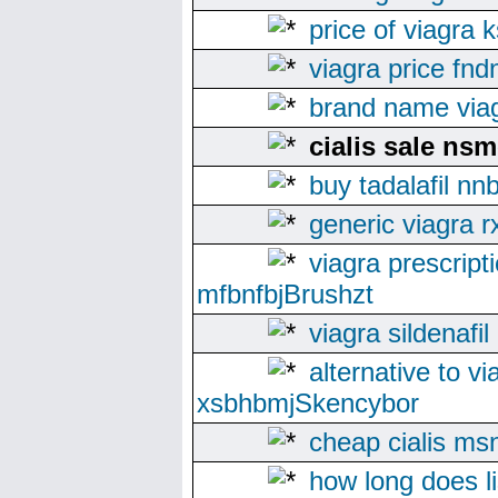
price of viagra 
viagra price fn
brand name viag
cialis sale ns
buy tadalafil nn
generic viagra r
viagra prescript
mfbnfbjBrushzt
viagra sildenafil
alternative to vi
xsbhbmjSkencybor
cheap cialis ms
how long does li