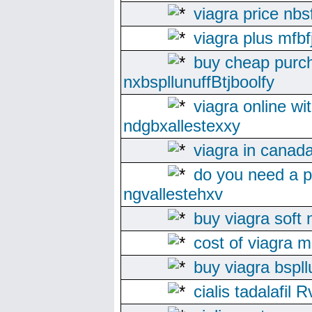
viagra price nbs
viagra plus mfb
buy cheap purch
nxbspllunuffBtjboolfy
viagra online wi
ndgbxallestexxy
viagra in canada
do you need a pr
ngvallestehxv
buy viagra soft
cost of viagra 
buy viagra bspll
cialis tadalafi