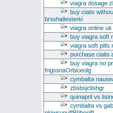
viagra dosage z
buy cialis withou
brsshallesterki
viagra online uk
buy viagra soft
viagra soft pill
purchase cialis 
buy viagra no pr
fngssnaOrbiceolg
cymbalta nausea
zbsbsjclishgr
quinapril vs lisi
cymbalta vs gab
nkiwsunuffBtjboolfl