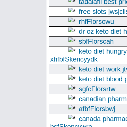
tadalafil best p
free slots jwsjcl
rhfFlorsowu
dr oz keto diet 
sbfFlorscah
keto diet hungry
xhfbfSkencyydk
keto diet work j
keto diet blood 
sgfcFlorsrtw
canadian pharm
afbfFlorsbwj
canada pharmac
bsfSkencywra