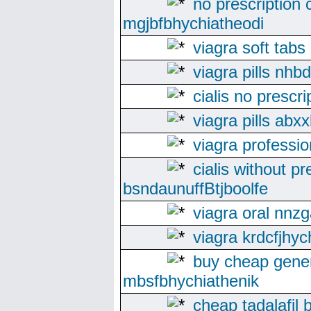
no prescription c
mgjbfbhychiatheodi
viagra soft tabs
viagra pills nhb
cialis no prescri
viagra pills abx
viagra profess
cialis without pr
bsndaunuffBtjboolfe
viagra oral nnz
viagra krdcfjhyc
buy cheap gener
mbsfbhychiathenik
cheap tadalafil 