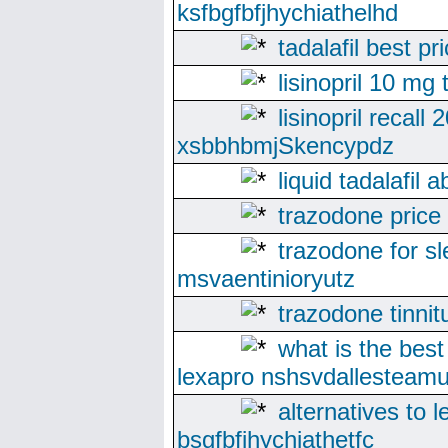
ksfbgfbfjhychiathelhd
tadalafil best pr
lisinopril 10 mg 
lisinopril recall 
xsbbhbmjSkencypdz
liquid tadalafil 
trazodone price
trazodone for 
msvaentinioryutz
trazodone tinni
what is the best
lexapro nshsvdallesteam
alternatives to 
bsgfbfjhychiathetfc