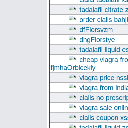
tadalafil citrate
order cialis bah
dfFlorsvzm
dhgFlorstye
tadalafil liquid 
cheap viagra fr
fjmhaOrbicekiy
viagra price nss
viagra from indi
cialis no prescr
viagra sale onli
cialis coupon x
tadalafil liquid z