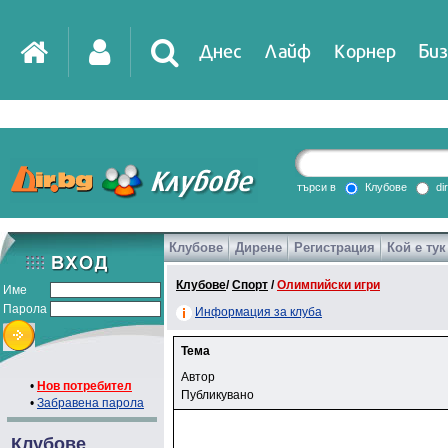
Днес
Лайф
Корнер
Биз
IT
DirTV
Impressio
търси в
Клубове
di
Клубове
Дирене
Регистрация
Кой е тук
Games
Клубове
/
Спорт
/
Олимпийски игри
Име
Парола
Информация за клуба
Тема
Автор
•
Нов потребител
Публикувано
•
Забравена парола
Клубове