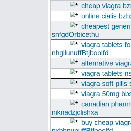
cheap viagra bzn
online cialis bz
cheapest generi
snfgdOrbicethu
viagra tablets fo
nhgllunuffBtjboolfd
alternative via
viagra tablets n
viagra soft pill
viagra 50mg bb
canadian pharm
niknadzjclishxa
buy cheap viagr
nxbbnunuffBtjboolfd