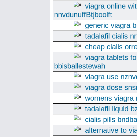
viagra online wi
nnvdunuffBtjboolft
generic viagra 
tadalafil cialis 
cheap cialis orr
viagra tablets fo
bbisballestewah
viagra use nznv
viagra dose sns
womens viagra n
tadalafil liquid
cialis pills bndb
alternative to vi