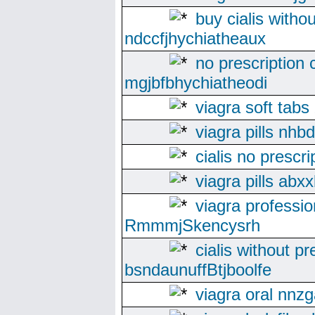
buy cialis withou
ndccfjhychiatheaux
no prescription c
mgjbfbhychiatheodi
viagra soft tabs
viagra pills nhb
cialis no prescri
viagra pills abx
viagra professio
RmmmjSkencysrh
cialis without pr
bsndaunuffBtjboolfe
viagra oral nnz