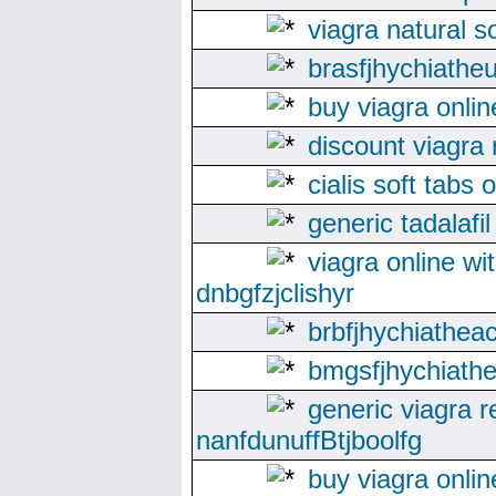
viagra natural s
brasfjhychiatheu
buy viagra onlin
discount viagra
cialis soft tabs
generic tadalafil
viagra online wi
dnbgfzjclishyr
brbfjhychiathea
bmgsfjhychiathe
generic viagra 
nanfdunuffBtjboolfg
buy viagra onli