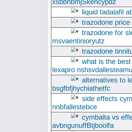
xsbbhbmjSkencypdz
liquid tadalafil 
trazodone price
trazodone for 
msvaentinioryutz
trazodone tinni
what is the best
lexapro nshsvdallesteam
alternatives to 
bsgfbfjhychiathetfc
side effects cym
nnbfallestebce
cymbalta vs eff
avbngunuffBtjboolfa