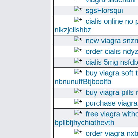
sgsFlorsqui
cialis online no 
nikzjclishbz
new viagra snznx
order cialis ndy
cialis 5mg nsfdb
buy viagra soft 
nbnunuffBtjboolfb
buy viagra pills 
purchase viagr
free viagra with
bpllbfjhychiathevth
order viagra nxb