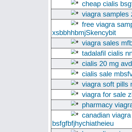
cheap cialis bsg
viagra samples 
free viagra sam
xsbbhhbmjSkencybit
viagra sales mf
tadalafil cialis 
cialis 20 mg av
cialis sale mbsf
viagra soft pills
viagra for sale 
pharmacy viagr
canadian viagra
bsfgfbfjhychiatheieu