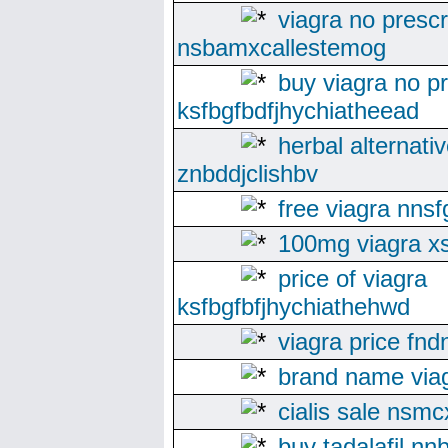
viagra no prescr
nsbamxcallestemog
buy viagra no pr
ksfbgfbdfjhychiatheead
herbal alternati
znbddjclishbv
free viagra nnsf
100mg viagra x
price of viagra
ksfbgfbfjhychiathehwd
viagra price fn
brand name viag
cialis sale nsmc
buy tadalafil nn