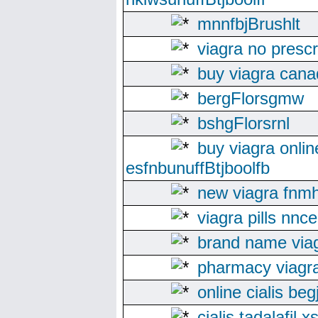
mnnfbjBrushlt
viagra no prescr
buy viagra cana
bergFlorsgmw
bshgFlorsrnl
buy viagra onlin
esfnbunuffBtjboolfb
new viagra fnm
viagra pills nnce
brand name viagr
pharmacy viagr
online cialis be
cialis tadalafil 