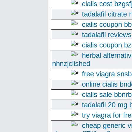
cialis cost bzgsf
tadalafil citrate
cialis coupon bb
tadalafil review
cialis coupon bz
herbal alternati
nhnzjclished
free viagra sns
online cialis bn
cialis sale bbnr
tadalafil 20 mg 
try viagra for f
cheap generic v