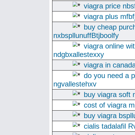
viagra price nbs
viagra plus mfb
buy cheap purch
nxbspllunuffBtjboolfy
viagra online wi
ndgbxallestexxy
viagra in canada
do you need a pr
ngvallestehxv
buy viagra soft
cost of viagra 
buy viagra bspll
cialis tadalafi