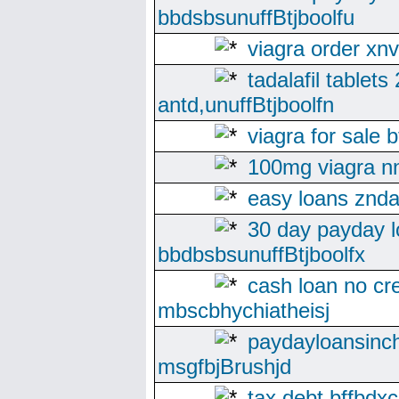
bbdsbsunuffBtjboolfu
viagra order x
tadalafil tablet
antd,unuffBtjboolfn
viagra for sale b
100mg viagra n
easy loans znda
30 day payday 
bbdbsbsunuffBtjboolfx
cash loan no cr
mbscbhychiatheisj
paydayloansinc
msgfbjBrushjd
tax debt bffbdxca