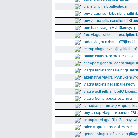
cialis 5mg nsfdballestecrn
buy viagra soft tabs nbnunuffBtj
buy viagra pills nxngllunuffBtjboo
purchase viagra RvhSkencyxrj
free viagra without prescription 
order viagra nxbnunuffBtjboolfr
cheap viagra bznisfjhychiathenfi
online cialis bzbxmxallestekkd
cheapest generic viagra snfgdO
viagra tablets for sale nhgllunuff
alternative viagra RvvhSkencyr
viagra tablets nsgssballesteqfv
viagra soft pills snfgbdOrbicejsx
viagra 50mg bbsxallestenwa
canadian pharmacy viagra nikna
buy cheap viagra nxbbnunuffBtj
cheapest viagra RbsfSkencyhw
price viagra nabssballestexce
generic viagra soft tabs nhgll#g