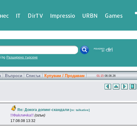
нес
IT
DirTV
Impressio
URBN
Games
ri.bg
Разширено търсене
к
Въпроси
Списък
Купувам / Продавам
01:15
08.08.26
Re: Докога допинг-скандали
[re: talkative]
!!Фakличka!!
(огън)
17.08.08 13:32