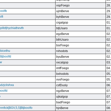
vspFoego
28.
boolfb
ujmBerve
29.
lfi
byhBerve
29.
crgalgop
01.
bpllbfjhychiathevth
btjUsaro
01.
egzBerve
02.
bthUsaro
02.
bsrFoego
02.
rbicethu
rvhodots
02.
Btjboolfd
byuBerve
02.
kw
vxcalgop
03.
imfFoego
04.
bxhodots
05.
vvxFoego
05.
dzjclishxa
csfDusly
06.
boolfd
ngzBerve
07.
b
ujkalgop
07.
badFoego
07.
ennfick[BGV,5,5]Btjboolfo
hjnBerve
08.