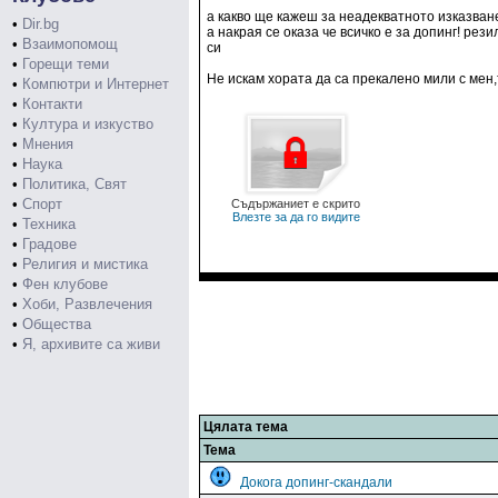
а какво ще кажеш за неадекватното изказван
•
Dir.bg
а накрая се оказа че всичко е за допинг! рез
•
Взаимопомощ
си
•
Горещи теми
Не искам хората да са прекалено мили с мен,
•
Компютри и Интернет
•
Контакти
•
Култура и изкуство
•
Мнения
•
Наука
•
Политика, Свят
•
Спорт
Съдържаниет е скрито
Влезте за да го видите
•
Техника
•
Градове
•
Религия и мистика
•
Фен клубове
•
Хоби, Развлечения
•
Общества
•
Я, архивите са живи
Цялата тема
Тема
Докога допинг-скандали