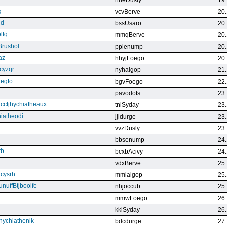
nneDusly
19.
g
vcvBerve
20.
qd
bssUsaro
20.
lfq
mmqBerve
20.
Brushol
pplenump
20.
az
hhyjFoego
20.
cyzqr
nyhalgop
21.
tegto
bgvFoego
22.
pavodots
23.
ndccfjhychiatheaux
tnlSyday
23.
hiatheodi
jjldurge
23.
vvzDusly
23.
bbsenump
24.
rb
bcxbAcivy
24.
vdxBerve
25.
cysrh
mmialgop
25.
unuffBtjboolfe
nhjoccub
25.
mmwFoego
26.
kklSyday
26.
hychiathenik
bdcdurge
27.