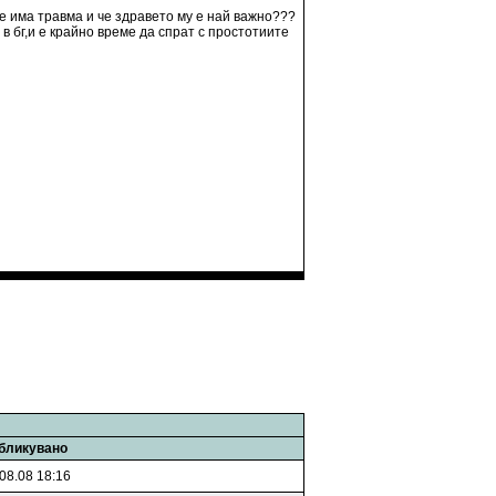
е има травма и че здравето му е най важно???
 в бг,и е крайно време да спрат с простотиите
бликувано
08.08 18:16