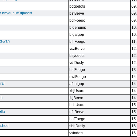
bdgodots
09.
n nnvdunuffBtjboolft
bsfBerve
09.
bdfFoego
09.
bfgenump
10.
bfgalgop
10.
stewah
bfhFoego
11.
vszBerve
12.
bsyodots
12.
vdfDusly
12.
bsfFoego
13.
nwtFoego
14.
ral
afbalgop
14.
xhjUsaro
14.
lfi
fujBerve
14.
bshUsaro
15.
lfa
nfhBerve
15.
bafFoego
15.
lished
sbhDusly
16.
vsfodots
16.