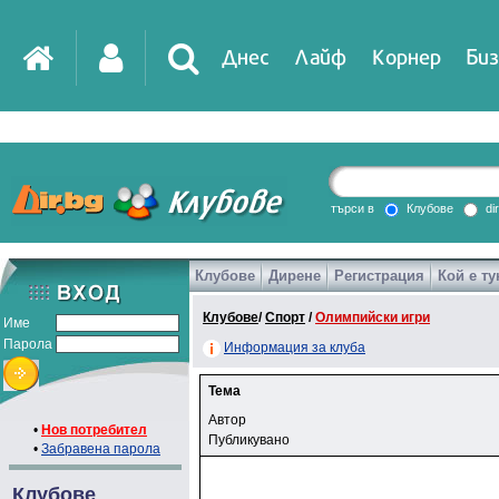
Днес
Лайф
Корнер
Биз
търси в
Клубове
di
Клубове
Дирене
Регистрация
Кой е ту
Клубове
/
Спорт
/
Олимпийски игри
Име
Парола
Информация за клуба
Тема
Автор
•
Нов потребител
Публикувано
•
Забравена парола
Клубове