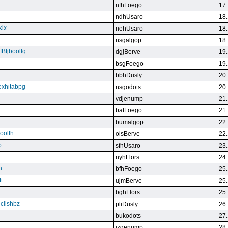
nfhFoego
17.
ndhUsaro
18.
kix
nehUsaro
18.
nsgalgop
18.
Btjboolfq
dgjBerve
19.
bsgFoego
19.
bbhDusly
20.
exhitabpg
nsgodots
20.
vdjenump
21.
bafFoego
21.
bumalgop
22.
boolfh
olsBerve
22.
p
sfnUsaro
23.
nyhFlors
24.
n
bfhFoego
25.
t
ujmBerve
25.
bghFlors
25.
jclishbz
pliDusly
26.
bukodots
27.
izqenump
28.