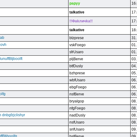
papyy
16.
talkative
17.
!!Фakличka!!
17.
talkative
18.
qab
btzprese
31.
eovh
vskFoego
01.
sfrUsaro
01.
unuffBtjboolft
pljBerve
03.
btfDusly
04.
bzhprese
05.
wbfUsaro
06.
ebgFoego
06.
olfg
nsfBerve
06.
bryalgop
08.
nfgFoego
08.
n dnbgfzjclishyr
nadDusly
08.
nsfUsaro
08.
snfUsaro
09.
ffBtjboolfg
bstBerve
09.