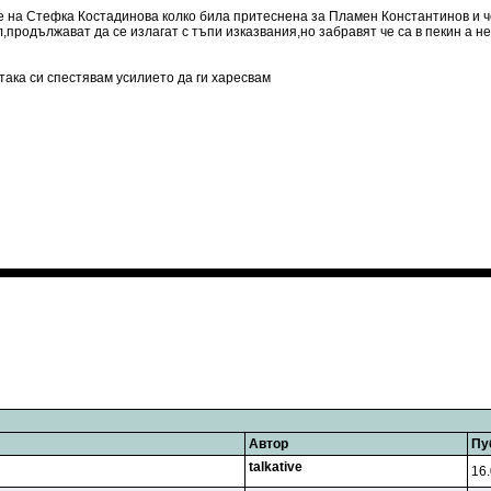
е на Стефка Костадинова колко била притеснена за Пламен Константинов и ч
ил,продължават да се излагат с тъпи изказвания,но забравят че са в пекин а не
така си спестявам усилието да ги харесвам
Автор
Пу
talkative
16.