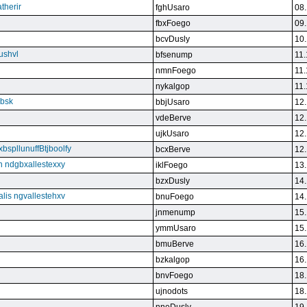
therir
fghUsaro
08.
fbxFoego
09.
bcvDusly
10.
ushvl
bfsenump
11.
nmnFoego
11.
nykalgop
11.
ebsk
bbjUsaro
12.
vdeBerve
12.
ujkUsaro
12.
bspllunuffBtjboolfy
bcxBerve
12.
on ndgbxallestexxy
iklFoego
13.
bzxDusly
14.
alis ngvallestehxv
bnuFoego
14.
jnmenump
15.
ymmUsaro
15.
bmuBerve
16.
bzkalgop
16.
bnvFoego
18.
ujnodots
18.