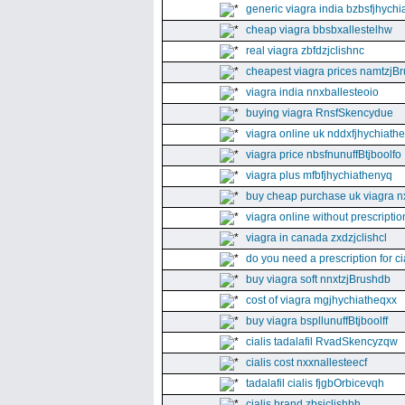
generic viagra india bzbsfjhychia
cheap viagra bbsbxallestelhw
real viagra zbfdzjclishnc
cheapest viagra prices namtzjBr
viagra india nnxballesteoio
buying viagra RnsfSkencydue
viagra online uk nddxfjhychiath
viagra price nbsfnunuffBtjboolfo
viagra plus mfbfjhychiathenyq
buy cheap purchase uk viagra nx
viagra online without prescripti
viagra in canada zxdzjclishcl
do you need a prescription for ci
buy viagra soft nnxtzjBrushdb
cost of viagra mgjhychiatheqxx
buy viagra bspllunuffBtjboolff
cialis tadalafil RvadSkencyzqw
cialis cost nxxnallesteecf
tadalafil cialis fjgbOrbicevqh
cialis brand zbsjclishbh