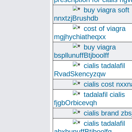
buy viagra soft
nnxtzjBrushdb
cost of viagra
mgjhychiatheqxx
buy viagra
bspllunuffBtjboolff
cialis tadalafil
RvadSkencyzqw
cialis cost nxxn
tadalafil cialis
fjgbOrbicevqh
cialis brand zbs
cialis tadalafil
abxbunuffBtjboolfg