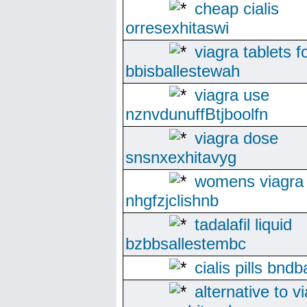
cheap cialis
orresexhitaswi
viagra tablets f
bbisballestewah
viagra use
nznvdunuffBtjboolfn
viagra dose
snsnxexhitavyg
womens viagra
nhgfzjclishnb
tadalafil liquid
bzbbsallestembc
cialis pills bndb
alternative to v