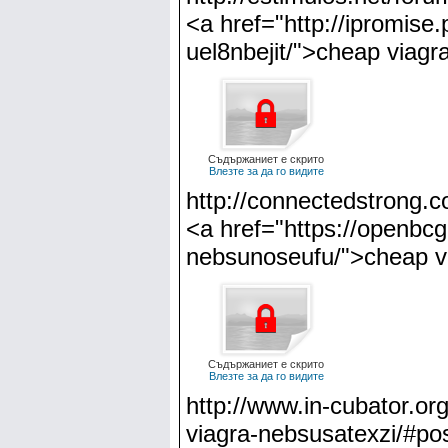
<a href="http://ipromise
uel8nbejit/">cheap viagr
Съдържаниет е скрито
Влезте за да го видите
http://connectedstrong.c
<a href="https://openbcg
nebsunoseufu/">cheap v
Съдържаниет е скрито
Влезте за да го видите
http://www.in-cubator.org
viagra-nebsusatexzi/#po