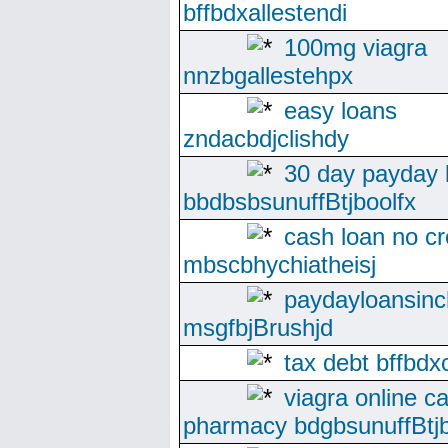
bffbdxallestendi
100mg viagra
nnzbgallestehpx
easy loans
zndacbdjclishdy
30 day payday 
bbdbsbsunuffBtjboolfx
cash loan no cr
mbscbhychiatheisj
paydayloansinc
msgfbjBrushjd
tax debt bffbdxc
viagra online c
pharmacy bdgbsunuffBtjb