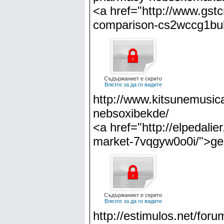
<a href="http://www.gstc
comparison-cs2wccg1bub
Съдържаниет е скрито
Влезте за да го видите
http://www.kitsunemusic
nebsoxibekde/
<a href="http://elpedalie
market-7vqgyw0o0i/">gen
Съдържаниет е скрито
Влезте за да го видите
http://estimulos.net/fo