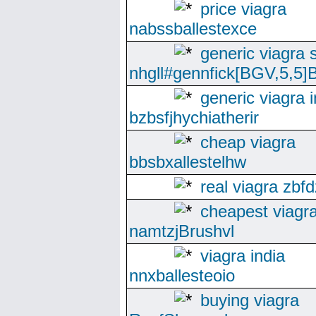
price viagra
nabssballestexce
generic viagra s
nhgll#gennfick[BGV,5,5]B
generic viagra i
bzbsfjhychiatherir
cheap viagra
bbsbxallestelhw
real viagra zbfd
cheapest viagra
namtzjBrushvl
viagra india
nnxballesteoio
buying viagra