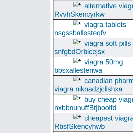
alternative viag
RvvhSkencyrkw
viagra tablets
nsgssballesteqfv
viagra soft pills
snfgbdOrbicejsx
viagra 50mg
bbsxallestenwa
canadian phar
viagra niknadzjclishxa
buy cheap viag
nxbbnunuffBtjboolfd
cheapest viagr
RbsfSkencyhwb