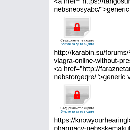
<a href="https://tangosur
nebsneosyabc/">generic
Съдържаниет е скрито
Влезте за да го видите
http://karabin.su/f
viagra-online-without-pr
<a href="http://farazneta
nebstorgeqre/">generic v
Съдържаниет е скрито
Влезте за да го видите
https://knowyourhearingl
pharmacy-nebsskemakul