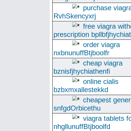
purchase viagr
RvhSkencyxrj
free viagra with
prescription bpllbfjhychia
order viagra
nxbnunuffBtjboolfr
cheap viagra
bznisfjhychiathenfi
online cialis
bzbxmxallestekkd
cheapest generi
snfgdOrbicethu
viagra tablets f
nhgllunuffBtjboolfd