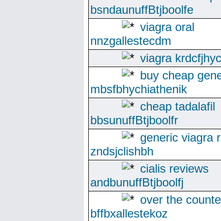
bsndaunuffBtjboolfe
viagra oral
nnzgallestecdm
viagra krdcfjhyc
buy cheap gene
mbsfbhychiathenik
cheap tadalafil
bbsunuffBtjboolfr
generic viagra 
zndsjclishbh
cialis reviews
andbunuffBtjboolfj
over the counte
bffbxallestekoz