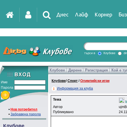
Днес
Лайф
Корнер
Биз
IT
DirTV
Impressio
търси в
Клубове
di
Клубове
Дирене
Регистрация
Кой е ту
Games
Клубове
/
Спорт
/
Олимпийски игри
Име
Парола
Информация за клуба
Тема
b
Автор
ujmB
•
Нов потребител
Публикувано
24.11
•
Забравена парола
Клубове