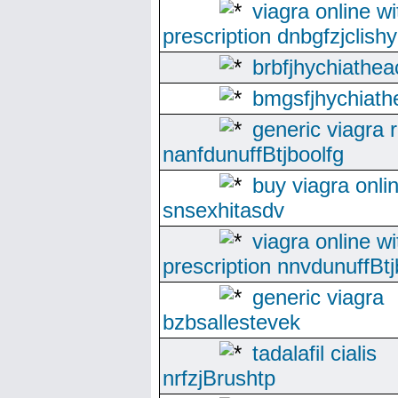
viagra online wi
prescription dnbgfzjclishy
brbfjhychiathea
bmgsfjhychiath
generic viagra 
nanfdunuffBtjboolfg
buy viagra onli
snsexhitasdv
viagra online wi
prescription nnvdunuffBtj
generic viagra
bzbsallestevek
tadalafil cialis
nrfzjBrushtp