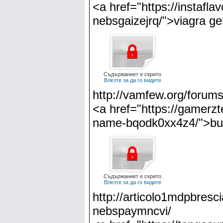
<a href="https://instafla
nebsgaizejrq/">viagra ge
Съдържаниет е скрито
Влезте за да го видите
http://vamfew.org/forums/
<a href="https://gamerzt
name-bqodk0xx4z4/">buy
Съдържаниет е скрито
Влезте за да го видите
http://articolo1mdpbresci
nebspaymncvi/