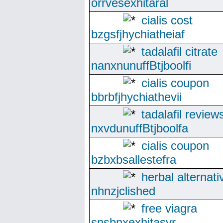
orrvesexhitaral
cialis cost
bzgsfjhychiatheiaf
tadalafil citrate
nanxnunuffBtjboolfi
cialis coupon
bbrbfjhychiathevii
tadalafil review
nxvdunuffBtjboolfa
cialis coupon
bzbxbsallestefra
herbal alternati
nhnzjclished
free viagra
snsbnxexhitasvr