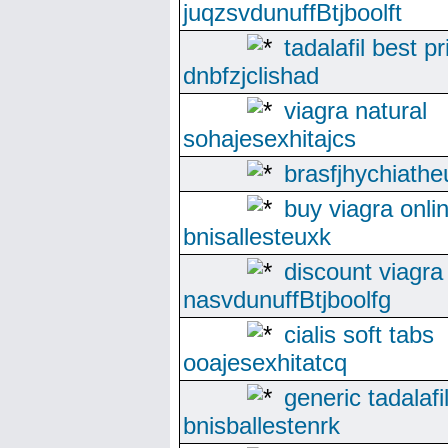
juqzsvdunuffBtjboolft
tadalafil best pr
dnbfzjclishad
viagra natural
sohajesexhitajcs
brasfjhychiathe
buy viagra onli
bnisallesteuxk
discount viagra
nasvdunuffBtjboolfg
cialis soft tabs
ooajesexhitatcq
generic tadalafi
bnisballestenrk