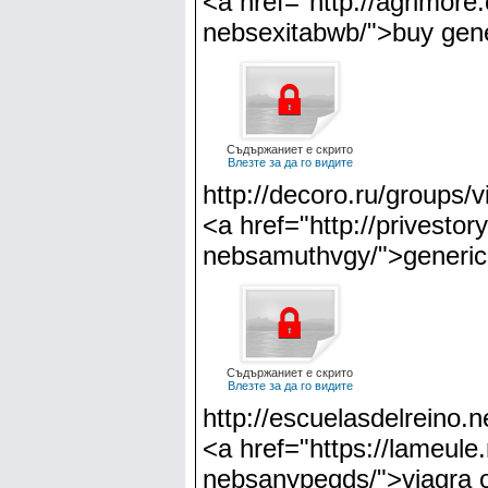
<a href="http://agrimore
nebsexitabwb/">buy gene
Съдържаниет е скрито
Влезте за да го видите
http://decoro.ru/groups/
<a href="http://privestor
nebsamuthvgy/">generic
Съдържаниет е скрито
Влезте за да го видите
http://escuelasdelreino.n
<a href="https://lameule.
nebsanypeqds/">viagra o