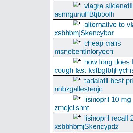
viagra sildenafil
asnngunuffBtjboolfi
alternative to v
xsbhbmjSkencybor
cheap cialis
msnebentinioryech
how long does li
cough last ksfbgfbfjhychi
tadalafil best pr
nnbzgallestenjc
lisinopril 10 mg
zmdjclishnt
lisinopril recall
xsbbhbmjSkencypdz