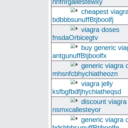
nnfnrgallestewxy
cheapest viagra
bdbbbsunuffBtjboolfj
viagra doses
fnsdaOrbicegtv
buy generic via
antgunuffBtjboolfx
generic viagra
mhsnfcbhychiatheozn
viagra jelly
ksfbgfbdfjhychiatheqsd
discount viagra
nsmxcallesteyor
generic viagra 
bdsbbbsunuffBtjboolfe