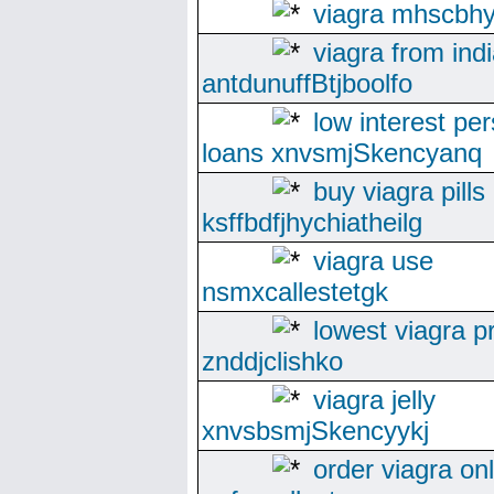
viagra mhscbhy
viagra from ind
antdunuffBtjboolfo
low interest pe
loans xnvsmjSkencyanq
buy viagra pills
ksffbdfjhychiatheilg
viagra use
nsmxcallestetgk
lowest viagra p
znddjclishko
viagra jelly
xnvsbsmjSkencyykj
order viagra on