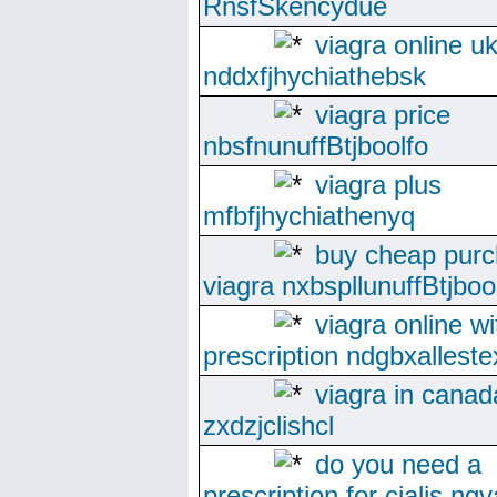
RnsfSkencydue
viagra online u
nddxfjhychiathebsk
viagra price
nbsfnunuffBtjboolfo
viagra plus
mfbfjhychiathenyq
buy cheap purc
viagra nxbspllunuffBtjboo
viagra online wi
prescription ndgbxallest
viagra in canad
zxdzjclishcl
do you need a
prescription for cialis ng