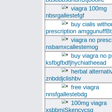
viagra 100mg
nbsrgallestefgf
buy cialis witho
prescription amggunuffBtj
viagra no presc
nsbamxcallestemog
buy viagra no p
ksfbgfbdfjhychiatheead
herbal alternati
znbddjclishbv
free viagra
nnsfgallestebdg
100mg viagra
xsbbmjSkencycsg