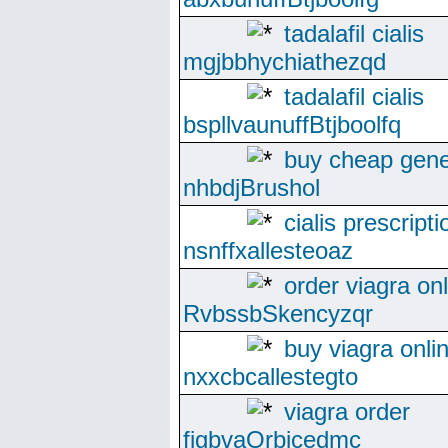
tadalafil cialis
mgjbbhychiathezqd
tadalafil cialis
bspllvaunuffBtjboolfq
buy cheap gene
nhbdjBrushol
cialis prescripti
nsnffxallesteoaz
order viagra on
RvbssbSkencyzqr
buy viagra onlin
nxxcbcallestegto
viagra order
fjgbvaOrbicedmc