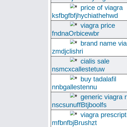
price of viagra
ksfbgfbfjhychiathehwd
viagra price
fndnaOrbicewbr
brand name via
zmdjclishri
cialis sale
nsmcxcallestetuw
buy tadalafil
nnbgallestennu
generic viagra 
nscsunuffBtjboolfs
viagra prescript
mfbnfbjBrushzt