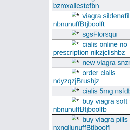
bzmxallestefbn
viagra sildenafil
nbnunuffBtjboolft
sgsFlorsqui
cialis online no
prescription nikzjclishbz
new viagra snzn
order cialis
ndyzqzjBrushjz
cialis 5mg nsfd
buy viagra soft
nbnunuffBtjboolfb
buy viagra pills
nxngllunuffBtjboolfi