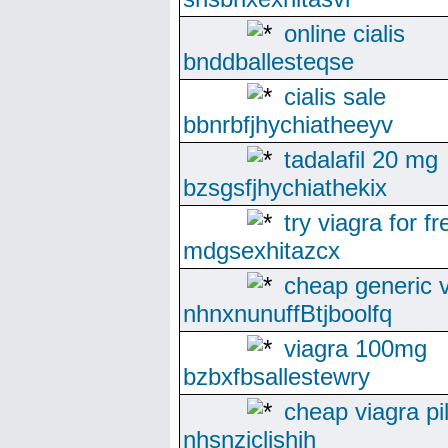
online cialis
bnddballesteqse
cialis sale
bbnrbfjhychiatheeyv
tadalafil 20 mg
bzsgsfjhychiathekix
try viagra for fr
mdgsexhitazcx
cheap generic 
nhnxnunuffBtjboolfq
viagra 100mg
bzbxfbsallestewry
cheap viagra pil
nhsnzjclishih