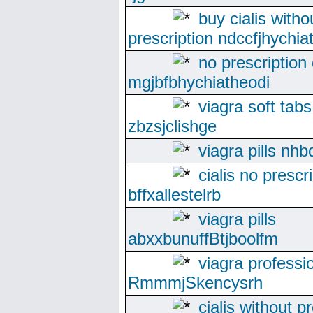
buy cialis witho
prescription ndccfjhychi
no prescription 
mgjbfbhychiatheodi
viagra soft tabs
zbzsjclishge
viagra pills nh
cialis no prescr
bffxallestelrb
viagra pills
abxxbunuffBtjboolfm
viagra professi
RmmmjSkencysrh
cialis without p