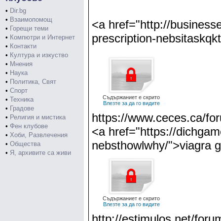
•
Dir.bg
•
Взаимопомощ
<a href="http://businesse
•
Горещи теми
prescription-nebsitaskqk
•
Компютри и Интернет
•
Контакти
•
Култура и изкуство
•
Мнения
•
Наука
•
Политика, Свят
•
Спорт
Съдържаниет е скрито
•
Техника
Влезте за да го видите
•
Градове
https://www.ceces.ca/for
•
Религия и мистика
•
Фен клубове
<a href="https://dichgam
•
Хоби, Развлечения
nebsthowlwhy/">viagra g
•
Общества
•
Я, архивите са живи
Съдържаниет е скрито
Влезте за да го видите
http://estimulos.net/for