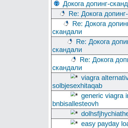
Докога допинг-скан
Re: Докога допинг
Re: Докога допин
скандали
Re: Докога допи
скандали
Re: Докога доп
скандали
viagra alternati
solbjesexhitaqab
generic viagra i
bnbisallesteovh
dolhsfjhychiath
easy payday lo