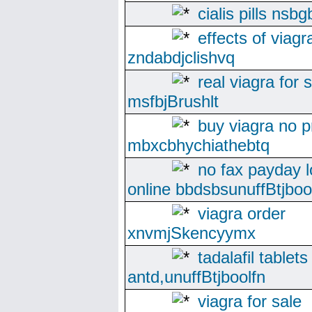
cialis pills nsb
effects of viagr
zndabdjclishvq
real viagra for 
msfbjBrushlt
buy viagra no p
mbxcbhychiathebtq
no fax payday 
online bbdsbsunuffBtjboo
viagra order
xnvmjSkencyymx
tadalafil tablet
antd,unuffBtjboolfn
viagra for sale