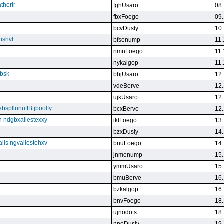
therir
fghUsaro
08.
fbxFoego
09.
bcvDusly
10.
ushvl
bfsenump
11.
nmnFoego
11.
nykalgop
11.
ebsk
bbjUsaro
12.
vdeBerve
12.
ujkUsaro
12.
bspllunuffBtjboolfy
bcxBerve
12.
on ndgbxallestexxy
iklFoego
13.
bzxDusly
14.
alis ngvallestehxv
bnuFoego
14.
jnmenump
15.
ymmUsaro
15.
bmuBerve
16.
bzkalgop
16.
bnvFoego
18.
ujnodots
18.