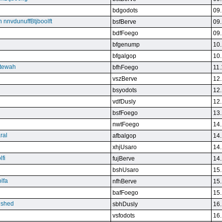
bdgodots
09.
n nnvdunuffBtjboolft
bsfBerve
09.
bdfFoego
09.
bfgenump
10.
bfgalgop
10.
stewah
bfhFoego
11.
vszBerve
12.
bsyodots
12.
vdfDusly
12.
bsfFoego
13.
nwtFoego
14.
ral
afbalgop
14.
xhjUsaro
14.
lfi
fujBerve
14.
bshUsaro
15.
lfa
nfhBerve
15.
bafFoego
15.
lished
sbhDusly
16.
vsfodots
16.