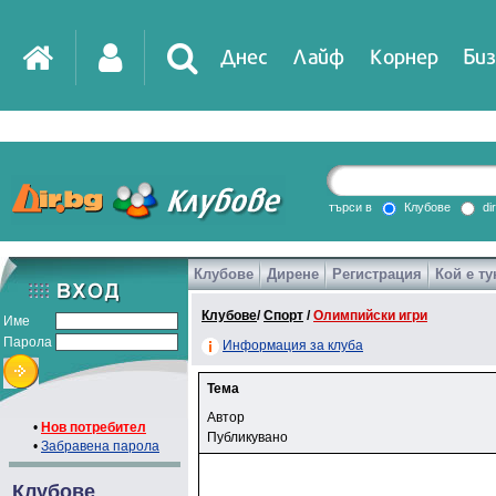
Днес
Лайф
Корнер
Биз
търси в
Клубове
di
Клубове
Дирене
Регистрация
Кой е ту
Клубове
/
Спорт
/
Олимпийски игри
Име
Парола
Информация за клуба
Тема
Автор
•
Нов потребител
Публикувано
•
Забравена парола
Клубове