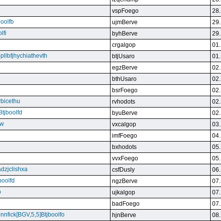
vspFoego
28.
boolfb
ujmBerve
29.
lfi
byhBerve
29.
crgalgop
01.
bpllbfjhychiathevth
btjUsaro
01.
egzBerve
02.
bthUsaro
02.
bsrFoego
02.
rbicethu
rvhodots
02.
Btjboolfd
byuBerve
02.
kw
vxcalgop
03.
imfFoego
04.
bxhodots
05.
vvxFoego
05.
dzjclishxa
csfDusly
06.
boolfd
ngzBerve
07.
b
ujkalgop
07.
badFoego
07.
ennfick[BGV,5,5]Btjboolfo
hjnBerve
08.