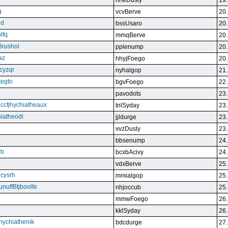
nneDusly
19.
g
vcvBerve
20.
qd
bssUsaro
20.
lfq
mmqBerve
20.
Brushol
pplenump
20.
az
hhyjFoego
20.
cyzqr
nyhalgop
21.
tegto
bgvFoego
22.
pavodots
23.
ndccfjhychiatheaux
tnlSyday
23.
hiatheodi
jjldurge
23.
vvzDusly
23.
bbsenump
24.
rb
bcxbAcivy
24.
vdxBerve
25.
cysrh
mmialgop
25.
unuffBtjboolfe
nhjoccub
25.
mmwFoego
26.
kklSyday
26.
hychiathenik
bdcdurge
27.