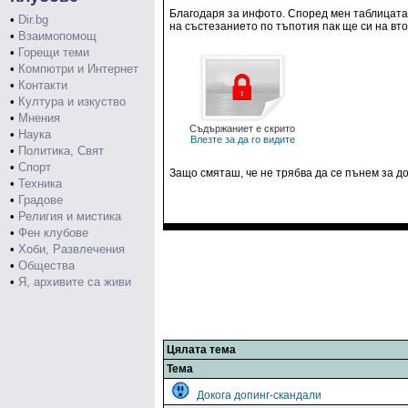
Благодаря за инфото. Според мен таблицата н
•
Dir.bg
на състезанието по тъпотия пак ще си на вт
•
Взаимопомощ
•
Горещи теми
•
Компютри и Интернет
•
Контакти
•
Култура и изкуство
•
Мнения
Съдържаниет е скрито
•
Наука
Влезте за да го видите
•
Политика, Свят
•
Спорт
Защо смяташ, че не трябва да се пънем за до
•
Техника
•
Градове
•
Религия и мистика
•
Фен клубове
•
Хоби, Развлечения
•
Общества
•
Я, архивите са живи
Цялата тема
Тема
Докога допинг-скандали