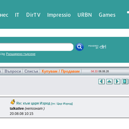
нес
IT
DirTV
Impressio
URBN
Games
ri.bg
Разширено търсене
к
Въпроси
Списък
Купувам / Продавам
04:33
08.08.26
Re: към царя Изрод
[re: Цap Изpoд]
talkative
(непознат )
20.08.08 10:15