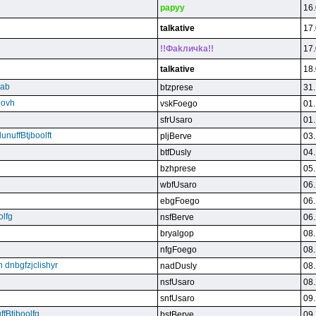
papyy
16.
talkative
17.
!!Фakличka!!
17.
talkative
18.
qab
btzprese
31.
eovh
vskFoego
01.
sfrUsaro
01.
unuffBtjboolft
pljBerve
03.
btfDusly
04.
bzhprese
05.
wbfUsaro
06.
ebgFoego
06.
olfg
nsfBerve
06.
bryalgop
08.
nfgFoego
08.
n dnbgfzjclishyr
nadDusly
08.
nsfUsaro
08.
snfUsaro
09.
ffBtjboolfg
bstBerve
09.