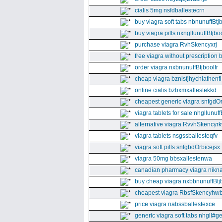
cialis 5mg nsfdballestecrn
buy viagra soft tabs nbnunuffBtj
buy viagra pills nxngllunuffBtjboo
purchase viagra RvhSkencyxrj
free viagra without prescription 
order viagra nxbnunuffBtjboolfr
cheap viagra bznisfjhychiathenfi
online cialis bzbxmxallestekkd
cheapest generic viagra snfgdO
viagra tablets for sale nhgllunuff
alternative viagra RvvhSkencyr
viagra tablets nsgssballesteqfv
viagra soft pills snfgbdOrbicejsx
viagra 50mg bbsxallestenwa
canadian pharmacy viagra nikna
buy cheap viagra nxbbnunuffBtj
cheapest viagra RbsfSkencyhw
price viagra nabssballestexce
generic viagra soft tabs nhgll#g