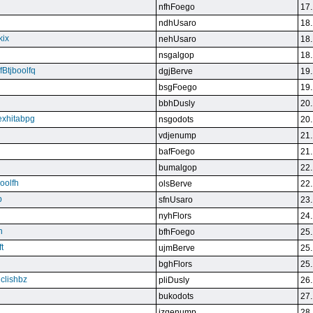
nfhFoego
17.
ndhUsaro
18.
kix
nehUsaro
18.
nsgalgop
18.
Btjboolfq
dgjBerve
19.
bsgFoego
19.
bbhDusly
20.
exhitabpg
nsgodots
20.
vdjenump
21.
bafFoego
21.
bumalgop
22.
boolfh
olsBerve
22.
p
sfnUsaro
23.
nyhFlors
24.
n
bfhFoego
25.
t
ujmBerve
25.
bghFlors
25.
jclishbz
pliDusly
26.
bukodots
27.
izqenump
28.