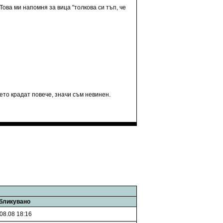
Това ми напомня за вица "толкова си тъп, че
ето крадат повече, значи съм невинен.
бликувано
08.08 18:16