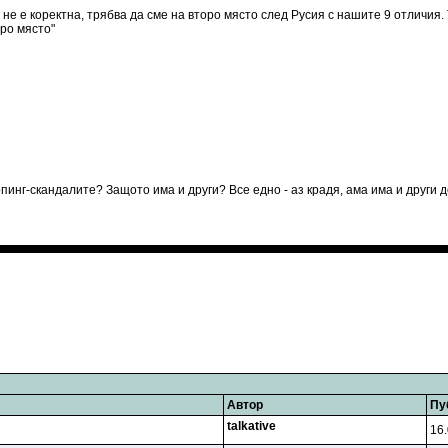
е е коректна, трябва да сме на второ място след Русия с нашите 9 отличия. 
оро място"
пинг-скандалите? Защото има и други? Все едно - аз крадя, ама има и други д
Автор
Пу
talkative
16.