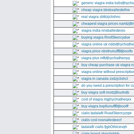
generic viagra india bzbsfjhychia
cheap viagra bbsbxallestelhw
real viagra zbfdzjclishnc
cheapest viagra prices namtzjBr
viagra india nnxballesteoio
buying viagra RnsfSkencydue
viagra online uk nddxfjhychiath
viagra price nbsfnunuffBtjboolfo
viagra plus mfbfjhychiathenyq
buy cheap purchase uk viagra nx
viagra online without prescripti
viagra in canada zxdzjclishcl
do you need a prescription for ci
buy viagra soft nnxtzjBrushdb
cost of viagra mgjhychiatheqxx
buy viagra bspllunuffBtjboolff
cialis tadalafil RvadSkencyzqw
cialis cost nxxnallesteecf
tadalafil cialis fjgbOrbicevqh
cialis brand zbsjclishbh