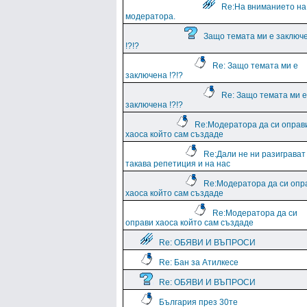
Re:На вниманието на
модератора.
Защо темата ми е заключ
!?!?
Re: Защо темата ми е
заключена !?!?
Re: Защо темата ми е
заключена !?!?
Re:Модератора да си оправ
хаоса който сам създаде
Re:Дали не ни разиграват
такава репетиция и на нас
Re:Модератора да си опр
хаоса който сам създаде
Re:Модератора да си
оправи хаоса който сам създаде
Re: ОБЯВИ И ВЪПРОСИ
Re: Бан за Атилкесе
Re: ОБЯВИ И ВЪПРОСИ
България през 30те