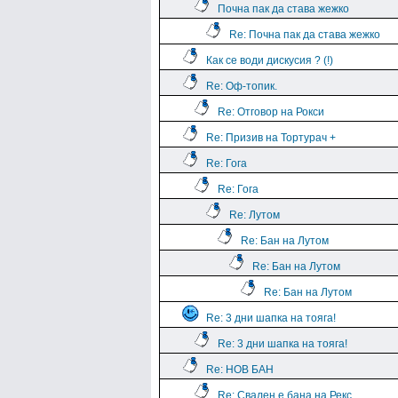
Почна пак да става жежко
Re: Почна пак да става жежко
Как се води дискусия ? (!)
Re: Оф-топик.
Re: Отговор на Рокси
Re: Призив на Тортурач +
Re: Гога
Re: Гога
Re: Лутом
Re: Бан на Лутом
Re: Бан на Лутом
Re: Бан на Лутом
Re: 3 дни шапка на тояга!
Re: 3 дни шапка на тояга!
Re: НОВ БАН
Re: Свален е бана на Рекс.