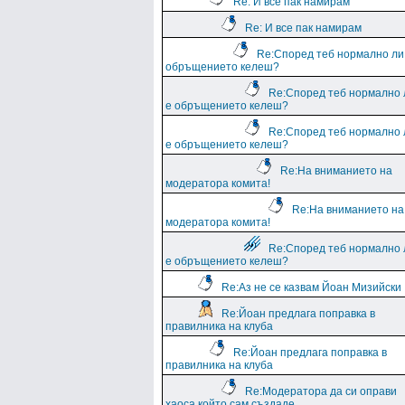
Re: И все пак намирам
Re: И все пак намирам
Re:Според теб нормално ли
обръщението келеш?
Re:Според теб нормално 
е обръщението келеш?
Re:Според теб нормално 
е обръщението келеш?
Re:На вниманието на
модератора комита!
Re:На вниманието на
модератора комита!
Re:Според теб нормално 
е обръщението келеш?
Re:Аз не се казвам Йоан Мизийски
Re:Йоан предлага поправка в
правилника на клуба
Re:Йоан предлага поправка в
правилника на клуба
Re:Модератора да си оправи
хаоса който сам създаде