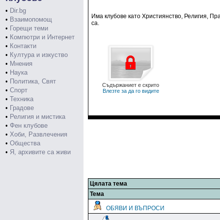
•
Dir.bg
Има клубове като Християнство, Религия, Пра
•
Взаимопомощ
са.
•
Горещи теми
•
Компютри и Интернет
•
Контакти
•
Култура и изкуство
•
Мнения
•
Наука
•
Политика, Свят
Съдържаниет е скрито
•
Спорт
Влезте за да го видите
•
Техника
•
Градове
•
Религия и мистика
•
Фен клубове
•
Хоби, Развлечения
•
Общества
•
Я, архивите са живи
Цялата тема
Тема
ОБЯВИ И ВЪПРОСИ