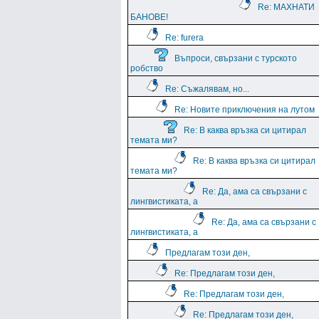
Re: МАХНАТИ
БАНОВЕ!
Re: furera
Въпроси, свързани с турското
робство
Re: Съжалявам, но...
Re: Новите приключения на лутом
Re: В каква връзка си цитирал
темата ми?
Re: В каква връзка си цитирал
темата ми?
Re: Да, ама са свързани с
лингвистиката, а
Re: Да, ама са свързани с
лингвистиката, а
Предлагам този ден,
Re: Предлагам този ден,
Re: Предлагам този ден,
Re: Предлагам този ден,