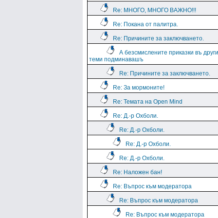
Re: МНОГО, МНОГО ВАЖНО!!!
Re: Покана от палитра.
Re: Причините за заключването.
А безсмислените приказки въ друг
теми подминавашъ
Re: Причините за заключването.
Re: За мормоните!
Re: Темата на Open Mind
Re: Д.-р Охболи.
Re: Д.-р Охболи.
Re: Д.-р Охболи.
Re: Д.-р Охболи.
Re: Наложен бан!
Re: Въпрос към модератора
Re: Въпрос към модератора
Re: Въпрос към модератора