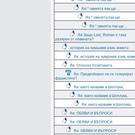
Re:" свинята пак ще ...
Re:" свинята пак ще ...
Re:" свинята пак ще ...
Re:" свинята пак ще ...
Re:Защо Last_Roman e така
разярен от новината?
история на чувашкия език, комита
Re: история на чувашкия език, ком
Re: Относно политиката.
Re: Предизборно ли се толерират
фашистите?
Re: както казваме в Шоплука,
Re: както казваме в Шоплука,
Re: както казваме в Шоплука,
Re: ОБЯВИ И ВЪПРОСИ
Re: ОБЯВИ И ВЪПРОСИ
Re: ОБЯВИ И ВЪПРОСИ