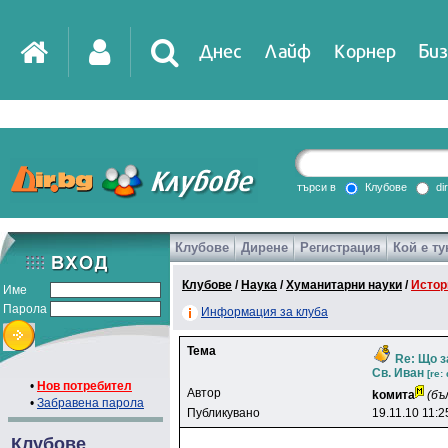
Днес
Лайф
Корнер
Биз
IT
DirTV
Impressio
търси в
Клубове
di
Клубове
Дирене
Регистрация
Кой е ту
Games
Клубове
/
Наука
/
Хуманитарни науки
/
Истор
Име
Парола
Информация за клуба
Тема
Re: Що з
Св. Иван
[re:
•
Нов потребител
Автор
koмитa
(бъ
•
Забравена парола
Публикувано
19.11.10 11:2
Клубове