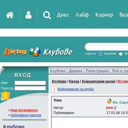
Днес
Лайф
Корнер
Биз
IT
DirTV
Impressio
търси в
Клубове
di
Клубове
Дирене
Регистрация
Кой е ту
Games
Клубове
/
Наука
/
Хуманитарни науки
/
Истор
Име
Парола
Информация за клуба
Тема
Re: Свал
Автор
jove
()
•
Нов потребител
Публикувано
17.01.06 10:
•
Забравена парола
Клубове