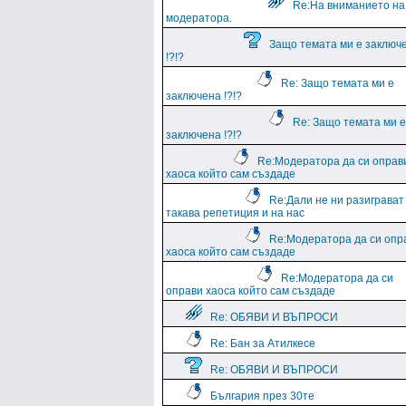
Re:На вниманието на
модератора.
Защо темата ми е заключ
!?!?
Re: Защо темата ми е
заключена !?!?
Re: Защо темата ми е
заключена !?!?
Re:Модератора да си оправ
хаоса който сам създаде
Re:Дали не ни разиграват
такава репетиция и на нас
Re:Модератора да си опр
хаоса който сам създаде
Re:Модератора да си
оправи хаоса който сам създаде
Re: ОБЯВИ И ВЪПРОСИ
Re: Бан за Атилкесе
Re: ОБЯВИ И ВЪПРОСИ
България през 30те