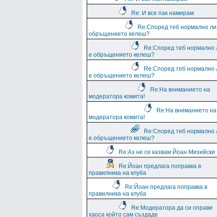
Re: И все пак намирам
Re:Според теб нормално ли
обръщението келеш?
Re:Според теб нормално 
е обръщението келеш?
Re:Според теб нормално 
е обръщението келеш?
Re:На вниманието на
модератора комита!
Re:На вниманието на
модератора комита!
Re:Според теб нормално 
е обръщението келеш?
Re:Аз не се казвам Йоан Мизийски
Re:Йоан предлага поправка в
правилника на клуба
Re:Йоан предлага поправка в
правилника на клуба
Re:Модератора да си оправи
хаоса който сам създаде