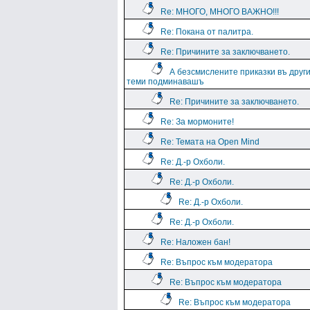
Re: МНОГО, МНОГО ВАЖНО!!!
Re: Покана от палитра.
Re: Причините за заключването.
А безсмислените приказки въ друг
теми подминавашъ
Re: Причините за заключването.
Re: За мормоните!
Re: Темата на Open Mind
Re: Д.-р Охболи.
Re: Д.-р Охболи.
Re: Д.-р Охболи.
Re: Д.-р Охболи.
Re: Наложен бан!
Re: Въпрос към модератора
Re: Въпрос към модератора
Re: Въпрос към модератора