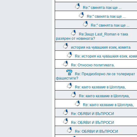
Re:" свинята пак ще ...
Re:" свинята пак ще ...
Re:" свинята пак ще ...
Re:Защо Last_Roman e така
разярен от новината?
история на чувашкия език, комита
Re: история на чувашкия език, ком
Re: Относно политиката.
Re: Предизборно ли се толерират
фашистите?
Re: както казваме в Шоплука,
Re: както казваме в Шоплука,
Re: както казваме в Шоплука,
Re: ОБЯВИ И ВЪПРОСИ
Re: ОБЯВИ И ВЪПРОСИ
Re: ОБЯВИ И ВЪПРОСИ