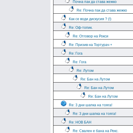
Почна пак да става жежко
Re: Почна пак да става жежко
Как се води дискусия ? (!)
Re: Оф-топик.
Re: Отговор на Рокси
Re: Призив на Тортурач +
Re: Гога
Re: Гога
Re: Лутом
Re: Бан на Лутом
Re: Бан на Лутом
Re: Бан на Лутом
Re: 3 дни шапка на тояга!
Re: 3 дни шапка на тояга!
Re: НОВ БАН
Re: Свален е бана на Рекс.