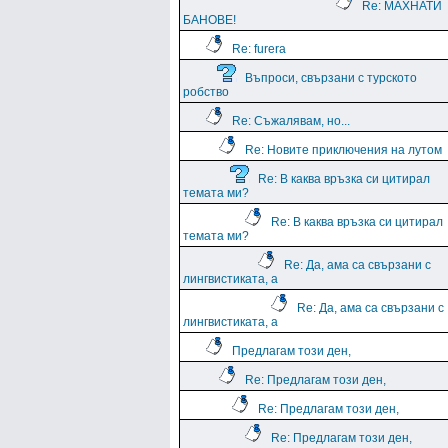
Re: МАХНАТИ
БАНОВЕ!
Re: furera
Въпроси, свързани с турското
робство
Re: Съжалявам, но...
Re: Новите приключения на лутом
Re: В каква връзка си цитирал
темата ми?
Re: В каква връзка си цитирал
темата ми?
Re: Да, ама са свързани с
лингвистиката, а
Re: Да, ама са свързани с
лингвистиката, а
Предлагам този ден,
Re: Предлагам този ден,
Re: Предлагам този ден,
Re: Предлагам този ден,