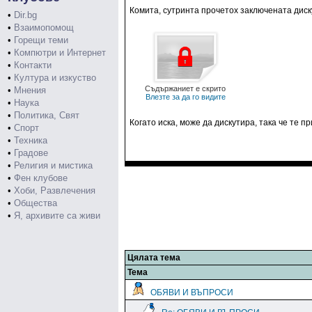
Комита, сутринта прочетох заключената диск
•
Dir.bg
•
Взаимопомощ
•
Горещи теми
•
Компютри и Интернет
•
Контакти
•
Култура и изкуство
Съдържаниет е скрито
•
Мнения
Влезте за да го видите
•
Наука
•
Политика, Свят
Когато иска, може да дискутира, така че те 
•
Спорт
•
Техника
•
Градове
•
Религия и мистика
•
Фен клубове
•
Хоби, Развлечения
•
Общества
•
Я, архивите са живи
Цялата тема
Тема
ОБЯВИ И ВЪПРОСИ