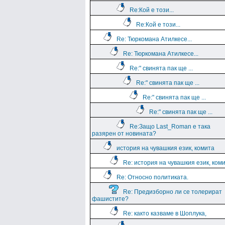
Re:Кой е този...
Re:Кой е този...
Re: Тюркомана Атилкесе...
Re: Тюркомана Атилкесе...
Re:" свинята пак ще ...
Re:" свинята пак ще ...
Re:" свинята пак ще ...
Re:" свинята пак ще ...
Re:Защо Last_Roman e така
разярен от новината?
история на чувашкия език, комита
Re: история на чувашкия език, ком
Re: Относно политиката.
Re: Предизборно ли се толерират
фашистите?
Re: както казваме в Шоплука,