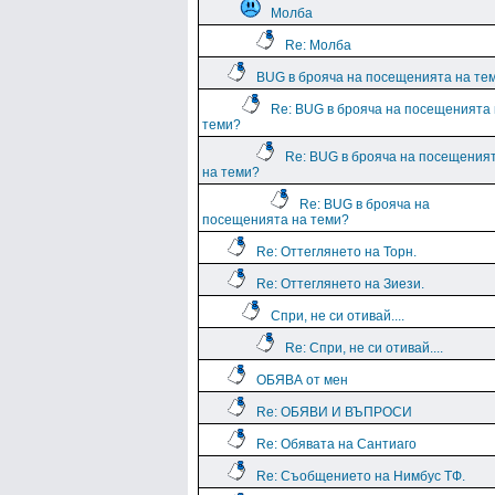
Молба
Re: Молба
BUG в брояча на посещенията на те
Re: BUG в брояча на посещенията
теми?
Re: BUG в брояча на посещения
на теми?
Re: BUG в брояча на
посещенията на теми?
Re: Оттеглянето на Торн.
Re: Оттеглянето на Зиези.
Спри, не си отивай....
Re: Спри, не си отивай....
ОБЯВА от мен
Re: ОБЯВИ И ВЪПРОСИ
Re: Обявата на Сантиаго
Re: Съобщението на Нимбус ТФ.