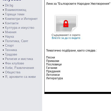
Линк за "Българските Народни Умотворения" 
•
Dir.bg
•
Взаимопомощ
•
Горещи теми
•
Компютри и Интернет
•
Контакти
•
Култура и изкуство
•
Мнения
Съдържаниет е скрито
•
Наука
Влезте за да го видите
•
Политика, Свят
•
Спорт
•
Техника
Тематично подбрани, както следва :
•
Градове
Песни
•
Религия и мистика
Приказки
•
Фен клубове
Пословици
•
Хоби, Развлечения
Гатанки
Предания
•
Общества
Летописи
•
Я, архивите са живи
Литература