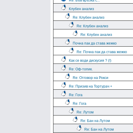
Re: Във връзка с...
Клубен анализ
Re: Клубен анализ
Re: Клубен анализ
Re: Клубен анализ
Почна пак да става жежко
Re: Почна пак да става жежко
Как се води дискусия ? (!)
Re: Оф-топик.
Re: Отговор на Рокси
Re: Призив на Тортурач +
Re: Гога
Re: Гога
Re: Лутом
Re: Бан на Лутом
Re: Бан на Лутом