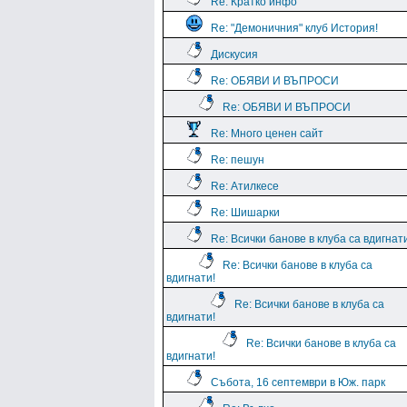
Re: Кратко инфо
Re: "Демоничния" клуб История!
Дискусия
Re: ОБЯВИ И ВЪПРОСИ
Re: ОБЯВИ И ВЪПРОСИ
Re: Много ценен сайт
Re: пешун
Re: Атилкесе
Re: Шишарки
Re: Всички банове в клуба са вдигнат
Re: Всички банове в клуба са
вдигнати!
Re: Всички банове в клуба са
вдигнати!
Re: Всички банове в клуба са
вдигнати!
Събота, 16 септември в Юж. парк