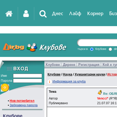
Днес
Лайф
Корнер
Биз
IT
DirTV
Impressio
търси в
Клубове
di
Клубове
Дирене
Регистрация
Кой е ту
Games
Клубове
/
Наука
/
Хуманитарни науки
/
Истор
Име
Парола
Информация за клуба
Тема
Re: ОБ
Автор
Vencci*
(R*Я)
•
Нов потребител
Публикувано
21.07.07 16:
•
Забравена парола
Клубове