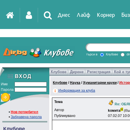
Днес
Лайф
Корнер
Биз
IT
DirTV
Impressio
търси в
Клубове
di
Клубове
Дирене
Регистрация
Кой е ту
Games
Клубове
/
Наука
/
Хуманитарни науки
/
Истор
Име
Парола
Информация за клуба
Тема
Re: ОБ
Автор
koмитa
(бъ
•
Нов потребител
Публикувано
07.02.07 10:
•
Забравена парола
Клубове