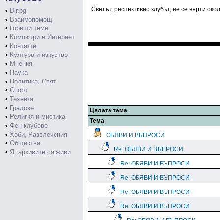
Светът, респективно клубът, не се върти окол
•
Dir.bg
•
Взаимопомощ
•
Горещи теми
•
Компютри и Интернет
•
Контакти
•
Култура и изкуство
•
Мнения
•
Наука
•
Политика, Свят
•
Спорт
•
Техника
•
Градове
Цялата тема
•
Религия и мистика
Тема
•
Фен клубове
•
Хоби, Развлечения
ОБЯВИ И ВЪПРОСИ
•
Общества
Re: ОБЯВИ И ВЪПРОСИ
•
Я, архивите са живи
Re: ОБЯВИ И ВЪПРОСИ
Re: ОБЯВИ И ВЪПРОСИ
Re: ОБЯВИ И ВЪПРОСИ
Re: ОБЯВИ И ВЪПРОСИ