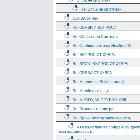
Спри, не си отивай....
Re: Спри, не си отивай....
ОБЯВА от мен
Re: ОБЯВИ И ВЪПРОСИ
Re: Обявата на Сантиаго
Re: Съобщението на Нимбус ТФ.
Re: ВЪПРОС ОТ ФУЯРА
Re: ВТОРИ ВЪПРОС ОТ ФУЯРА
Re: ОБЯВА ОТ ФУЯРА
Re: Мнение на Beliathaurus ()
Re: Молба от eledigi
Re: МНОГО, МНОГО ВАЖНО!!!
Re: Покана от палитра.
Re: Причините за заключването.
А безсмислените приказки въ друг
теми подминавашъ