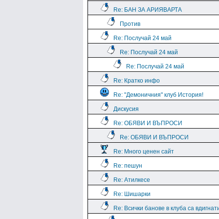
Re: БАН ЗА АРИЯВАРТА
Против
Re: Послучай 24 май
Re: Послучай 24 май
Re: Послучай 24 май
Re: Кратко инфо
Re: "Демоничния" клуб История!
Дискусия
Re: ОБЯВИ И ВЪПРОСИ
Re: ОБЯВИ И ВЪПРОСИ
Re: Много ценен сайт
Re: пешун
Re: Атилкесе
Re: Шишарки
Re: Всички банове в клуба са вдигнат