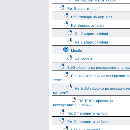
Re: ОБЯВИ И ВЪПРОСИ
Re: Въпрос от latani
Re:Отговора на Хор+Бат
Re: Въпрос от latani
Re: Въпрос от latani
Re: Въпрос от latani
Молба
Re: Молба
BUG в брояча на посещенията на те
Re: BUG в брояча на посещенията
теми?
Re: BUG в брояча на посещения
на теми?
Re: BUG в брояча на
посещенията на теми?
Re: Оттеглянето на Торн.
Re: Оттеглянето на Зиези.