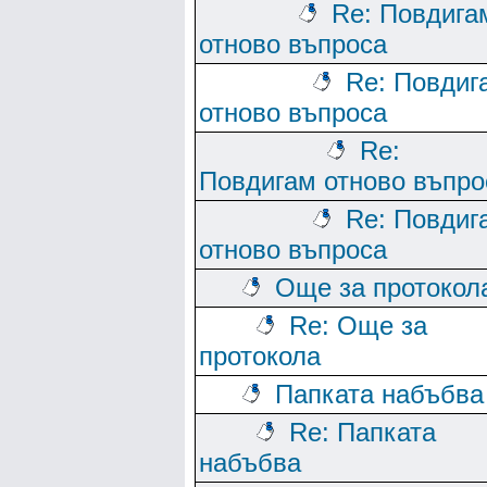
Re: Повдига
отново въпроса
Re: Повдиг
отново въпроса
Re:
Повдигам отново въпро
Re: Повдиг
отново въпроса
Още за протокол
Re: Още за
протокола
Папката набъбва
Re: Папката
набъбва