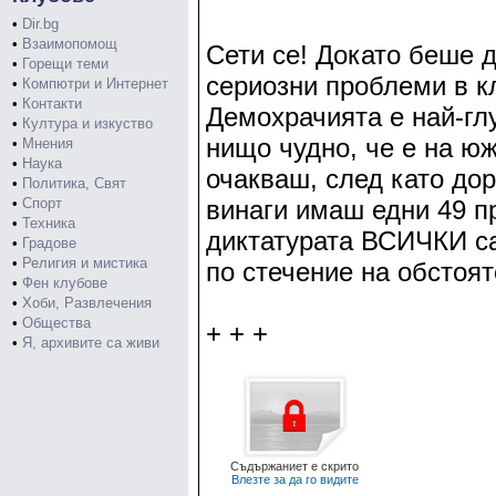
•
Dir.bg
•
Взаимопомощ
Сети се! Докато беше 
•
Горещи теми
сериозни проблеми в к
•
Компютри и Интернет
•
Контакти
Демохрачията е най-гл
•
Култура и изкуство
нищо чудно, че е на юж
•
Мнения
•
Наука
очакваш, след като до
•
Политика, Свят
•
Спорт
винаги имаш едни 49 п
•
Техника
диктатурата ВСИЧКИ са
•
Градове
•
Религия и мистика
по стечение на обстоят
•
Фен клубове
•
Хоби, Развлечения
•
Общества
+ + +
•
Я, архивите са живи
Съдържаниет е скрито
Влезте за да го видите