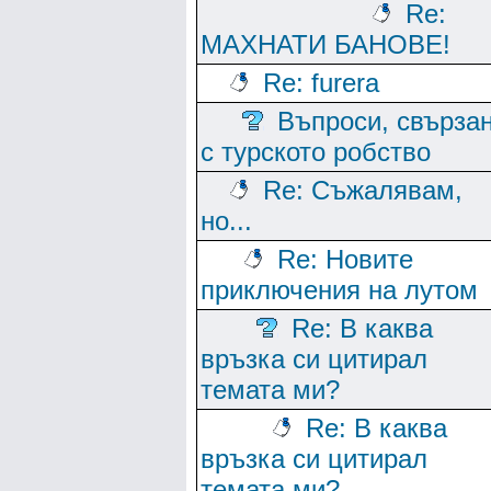
Re:
МАХНАТИ БАНОВЕ!
Re: furera
Въпроси, свърза
с турското робство
Re: Съжалявам,
но...
Re: Новите
приключения на лутом
Re: В каква
връзка си цитирал
темата ми?
Re: В каква
връзка си цитирал
темата ми?