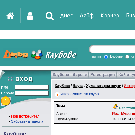
Днес
Лайф
Корнер
Биз
IT
DirTV
Impressio
търси в
Клубове
di
Клубове
Дирене
Регистрация
Кой е ту
Games
Клубове
/
Наука
/
Хуманитарни науки
/
Истор
Име
Парола
Информация за клуба
Тема
Re: Уточ
Автор
Rex_Mysor
•
Нов потребител
Публикувано
10.11.06 14:0
•
Забравена парола
Клубове