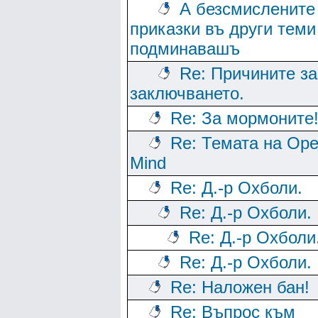
А безсмислените
приказки въ други теми
подминавашъ
Re: Причините за
заключването.
Re: За мормоните
Re: Темата на Op
Mind
Re: Д.-р Охболи.
Re: Д.-р Охболи.
Re: Д.-р Охболи
Re: Д.-р Охболи.
Re: Наложен бан!
Re: Въпрос към