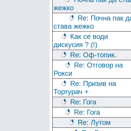
жежко
Re: Почна пак д
става жежко
Как се води
дискусия ? (!)
Re: Оф-топик.
Re: Отговор на
Рокси
Re: Призив на
Тортурач +
Re: Гога
Re: Гога
Re: Лутом