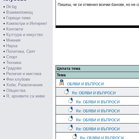
Пишеш, че си отменил всички банове, но не с
•
Dir.bg
•
Взаимопомощ
•
Горещи теми
•
Компютри и Интернет
•
Контакти
•
Култура и изкуство
•
Мнения
•
Наука
•
Политика, Свят
•
Спорт
•
Техника
•
Градове
Цялата тема
•
Религия и мистика
Тема
•
Фен клубове
ОБЯВИ И ВЪПРОСИ
•
Хоби, Развлечения
•
Общества
Re: ОБЯВИ И ВЪПРОСИ
•
Я, архивите са живи
Re: ОБЯВИ И ВЪПРОСИ
Re: ОБЯВИ И ВЪПРОСИ
Re: ОБЯВИ И ВЪПРОСИ
Re: ОБЯВИ И ВЪПРОСИ
Re: ОБЯВИ И ВЪПРОСИ