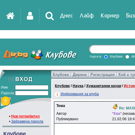
Днес
Лайф
Корнер
Биз
IT
DirTV
Impressio
търси в
Клубове
di
Клубове
Дирене
Регистрация
Кой е ту
Games
Клубове
/
Наука
/
Хуманитарни науки
/
Истор
Име
Парола
Информация за клуба
Тема
Re: МАХ
Автор
*Eвa*
(незав
•
Нов потребител
Публикувано
21.02.06 18:
•
Забравена парола
Клубове