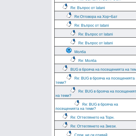
Re: Въпрос от latani
Re:Отговора на Хор+Бат
Re: Въпрос от latani
Re: Въпрос от latani
Re: Въпрос от latani
Молба
Re: Молба
BUG в брояча на посещенията на те
Re: BUG в брояча на посещенията
теми?
Re: BUG в брояча на посещения
на теми?
Re: BUG в брояча на
посещенията на теми?
Re: Оттеглянето на Торн.
Re: Оттеглянето на Зиези.
Спри, не си отивай....