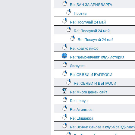
Re: БАН ЗА АРИЯВАРТА
Против
Re: Послучай 24 май
Re: Послучай 24 май
Re: Послучай 24 май
Re: Кратко инфо
Re: "Демоничния" клуб История!
Дискусия
Re: ОБЯВИ И ВЪПРОСИ
Re: ОБЯВИ И ВЪПРОСИ
Re: Много ценен сайт
Re: пешун
Re: Атилкесе
Re: Шишарки
Re: Всички банове в клуба са вдигнат