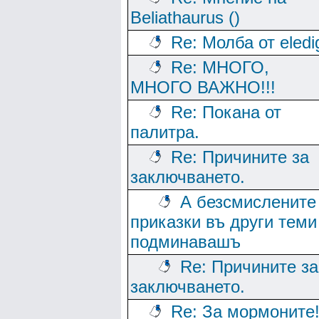
Beliathaurus ()
Re: Молба от eledi
Re: МНОГО,
МНОГО ВАЖНО!!!
Re: Покана от
палитра.
Re: Причините за
заключването.
А безсмислените
приказки въ други теми
подминавашъ
Re: Причините за
заключването.
Re: За мормоните