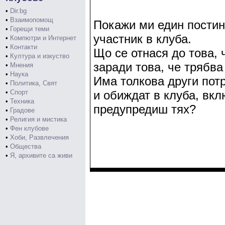
•
Dir.bg
•
Взаимопомощ
Покажи ми един постинг
•
Горещи теми
участник в клуба.
•
Компютри и Интернет
•
Контакти
Що се отнася до това, 
•
Култура и изкуство
заради това, че трябв
•
Мнения
•
Наука
Има толкова други потр
•
Политика, Свят
•
Спорт
и обиждат в клуба, вк
•
Техника
предупредиш тях?
•
Градове
•
Религия и мистика
•
Фен клубове
•
Хоби, Развлечения
•
Общества
•
Я, архивите са живи