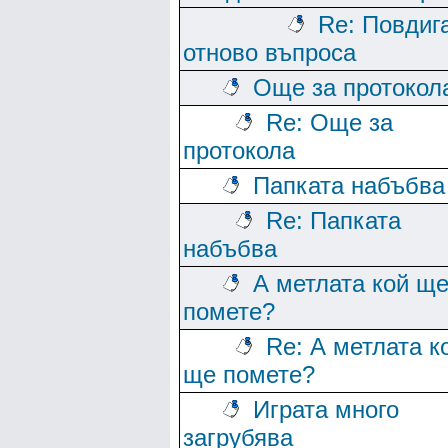
Re: Повдиг
отново въпроса
Още за протокол
Re: Още за
протокола
Папката набъбва
Re: Папката
набъбва
А метлата кой щ
помете?
Re: А метлата к
ще помете?
Играта много
загрубява