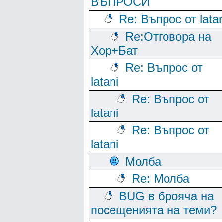
ВЪПРОСИ
Re: Въпрос от lata
Re:Отговора на
Хор+Бат
Re: Въпрос от
latani
Re: Въпрос от
latani
Re: Въпрос от
latani
Молба
Re: Молба
BUG в брояча на
посещенията на теми?