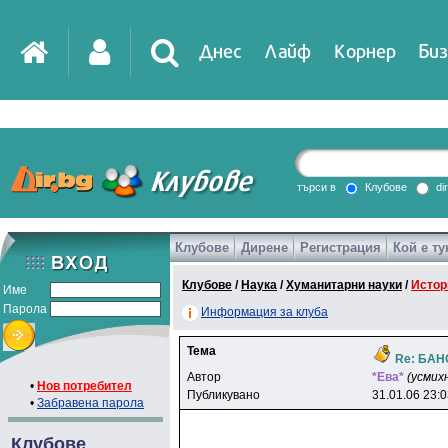
Днес
Лайф
Корнер
Биз
IT
DirTV
Impressio
търси в
Клубове
di
Клубове
Дирене
Регистрация
Кой е ту
Games
Клубове
/
Наука
/
Хуманитарни науки
/
Истор
Име
Парола
Информация за клуба
Тема
Re: БАН
Автор
*Eвa*
(усмих
•
Нов потребител
Публикувано
31.01.06 23:
•
Забравена парола
Клубове