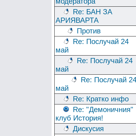
модератора
Re: БАН ЗА
АРИЯВАРТА
Против
Re: Послучай 24
май
Re: Послучай 24
май
Re: Послучай 2
май
Re: Кратко инфо
Re: "Демоничния"
клуб История!
Дискусия