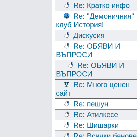
Re: Кратко инфо
Re: "Демоничния"
клуб История!
Дискусия
Re: ОБЯВИ И
ВЪПРОСИ
Re: ОБЯВИ И
ВЪПРОСИ
Re: Много ценен
сайт
Re: пешун
Re: Атилкесе
Re: Шишарки
Re: Всички банове