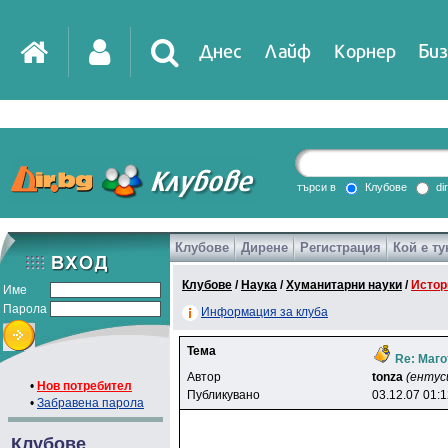
Днес
Лайф
Корнер
Биз
IT
DirTV
Impressio
търси в
Клубове
di
Клубове
Дирене
Регистрация
Кой е ту
Games
Клубове
/
Наука
/
Хуманитарни науки
/
Истор
Име
Парола
Информация за клуба
Тема
Re: Маго
Автор
tonza
(ентус
•
Нов потребител
Публикувано
03.12.07 01:
•
Забравена парола
Клубове