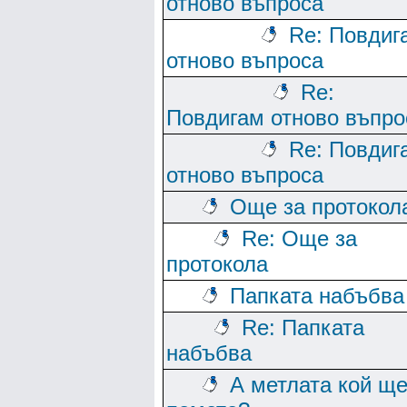
отново въпроса
Re: Повдиг
отново въпроса
Re:
Повдигам отново въпро
Re: Повдиг
отново въпроса
Още за протокол
Re: Още за
протокола
Папката набъбва
Re: Папката
набъбва
А метлата кой щ