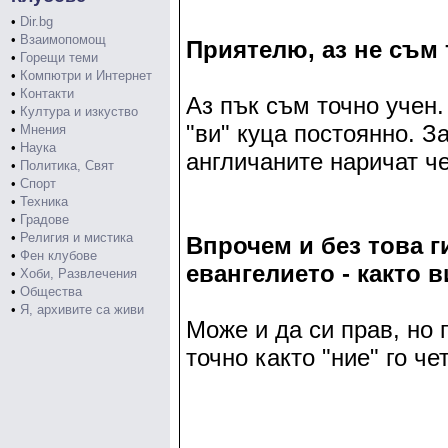
•
Dir.bg
•
Взаимопомощ
Приятелю, аз не съм 
•
Горещи теми
•
Компютри и Интернет
•
Контакти
Аз пък съм точно учен
•
Култура и изкуство
"ви" куца постоянно. З
•
Мнения
•
Наука
англичаните наричат че
•
Политика, Свят
•
Спорт
•
Техника
•
Градове
•
Религия и мистика
Впрочем и без това г
•
Фен клубове
евангелието - както в
•
Хоби, Развлечения
•
Общества
•
Я, архивите са живи
Може и да си прав, но 
точно както "ние" го че