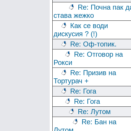
Re: Почна пак д
става жежко
Как се води
дискусия ? (!)
Re: Оф-топик.
Re: Отговор на
Рокси
Re: Призив на
Тортурач +
Re: Гога
Re: Гога
Re: Лутом
Re: Бан на
Лутом