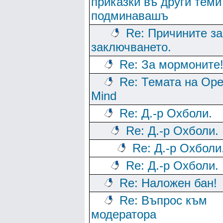
приказки въ други теми
подминавашъ
Re: Причините за
заключването.
Re: За мормоните
Re: Темата на Op
Mind
Re: Д.-р Охболи.
Re: Д.-р Охболи.
Re: Д.-р Охболи
Re: Д.-р Охболи.
Re: Наложен бан!
Re: Въпрос към
модератора