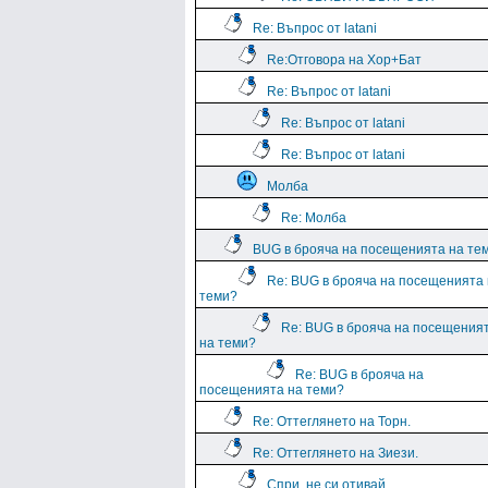
Re: Въпрос от latani
Re:Отговора на Хор+Бат
Re: Въпрос от latani
Re: Въпрос от latani
Re: Въпрос от latani
Молба
Re: Молба
BUG в брояча на посещенията на те
Re: BUG в брояча на посещенията
теми?
Re: BUG в брояча на посещения
на теми?
Re: BUG в брояча на
посещенията на теми?
Re: Оттеглянето на Торн.
Re: Оттеглянето на Зиези.
Спри, не си отивай....