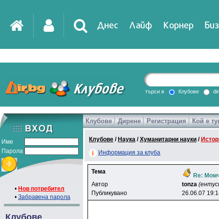
Днес
Лайф
Корнер
Биз
IT
DirTV
Impressio
търси в
Клубове
di
Клубове
Дирене
Регистрация
Кой е ту
Games
Клубове
/
Наука
/
Хуманитарни науки
/
Истор
Име
Парола
Информация за клуба
Тема
Re: Момч
Автор
tonza
(ентус
•
Нов потребител
Публикувано
26.06.07 19:
•
Забравена парола
Клубове