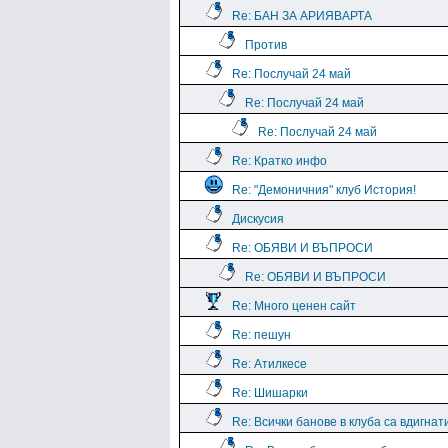
Re: БАН ЗА АРИЯВАРТА
Против
Re: Послучай 24 май
Re: Послучай 24 май
Re: Послучай 24 май
Re: Кратко инфо
Re: "Демоничния" клуб История!
Дискусия
Re: ОБЯВИ И ВЪПРОСИ
Re: ОБЯВИ И ВЪПРОСИ
Re: Много ценен сайт
Re: пешун
Re: Атилкесе
Re: Шишарки
Re: Всички банове в клуба са вдигнат