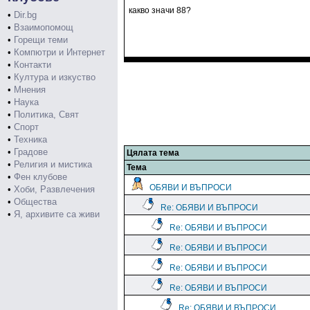
какво значи 88?
•
Dir.bg
•
Взаимопомощ
•
Горещи теми
•
Компютри и Интернет
•
Контакти
•
Култура и изкуство
•
Мнения
•
Наука
•
Политика, Свят
•
Спорт
•
Техника
•
Градове
Цялата тема
•
Религия и мистика
Тема
•
Фен клубове
ОБЯВИ И ВЪПРОСИ
•
Хоби, Развлечения
•
Общества
Re: ОБЯВИ И ВЪПРОСИ
•
Я, архивите са живи
Re: ОБЯВИ И ВЪПРОСИ
Re: ОБЯВИ И ВЪПРОСИ
Re: ОБЯВИ И ВЪПРОСИ
Re: ОБЯВИ И ВЪПРОСИ
Re: ОБЯВИ И ВЪПРОСИ