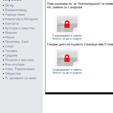
Това означава ли, че "диктатурата" се отм
•
Dir.bg
Не, заменя се с анархия
•
Взаимопомощ
•
Горещи теми
•
Компютри и Интернет
•
Контакти
•
Култура и изкуство
•
Мнения
Съдържаниет е скрито
•
Наука
Влезте за да го видите
•
Политика, Свят
Гледам, днес на първата страница има 5 теми 
•
Спорт
•
Техника
•
Градове
•
Религия и мистика
•
Фен клубове
•
Хоби, Развлечения
Съдържаниет е скрито
Влезте за да го видите
•
Общества
•
Я, архивите са живи