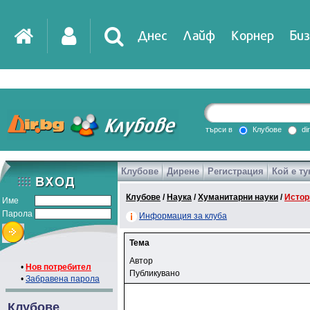
Днес
Лайф
Корнер
Биз
търси в
Клубове
di
Клубове
Дирене
Регистрация
Кой е ту
Клубове
/
Наука
/
Хуманитарни науки
/
Истор
Име
Парола
Информация за клуба
Тема
Автор
•
Нов потребител
Публикувано
•
Забравена парола
Клубове