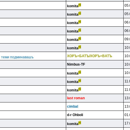
05.
komita
05.
komita
06.
komita
06.
komita
09.
komita
10.
komita
XOPЪ+БATЪ/XOPЪ+BATЪ
10.
ги теми подминавашъ
Nimbus-TF
10.
10.
komita
11.
komita
11.
komita
last roman
13.
cimbal
13.
d-r Ohboli
01.
17.
komita