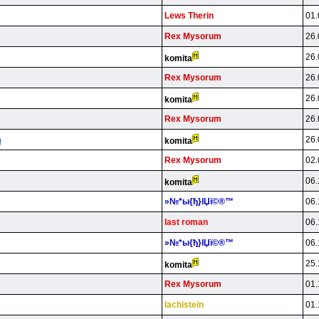
Lews Therin
01.
Rex Mysorum
26.
26.
komita
Rex Mysorum
26.
26.
komita
Rex Mysorum
26.
26.
komita
!
Rex Mysorum
02.
06.
komita
»№*ы{ђ}lЏї©®™
06.
last roman
06.
»№*ы{ђ}lЏї©®™
06.
25.
komita
Rex Mysorum
01.
lachistein
01.