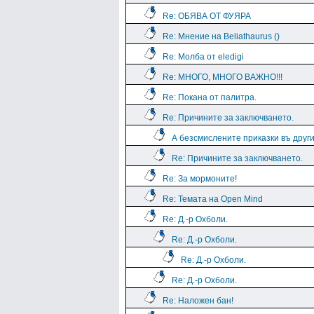
Re: ОБЯВА ОТ ФУЯРА
Re: Мнение на Beliathaurus ()
Re: Молба от eledigi
Re: МНОГО, МНОГО ВАЖНО!!!
Re: Покана от палитра.
Re: Причините за заключването.
А безсмислените приказки въ дру
Re: Причините за заключването.
Re: За мормоните!
Re: Темата на Open Mind
Re: Д.-р Охболи.
Re: Д.-р Охболи.
Re: Д.-р Охболи.
Re: Д.-р Охболи.
Re: Наложен бан!