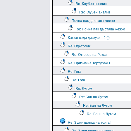
Re: Клубен анализ
Re: Клубен анализ
Почна пак да става жежко
Re: Почна пак да става жежко
Как се води дискусия ? (!)
Re: Оф-топик.
Re: Отговор на Рокси
Re: Призив на Тортурач +
Re: Гога
Re: Гога
Re: Лутом
Re: Бан на Лутом
Re: Бан на Лутом
Re: Бан на Лутом
Re: 3 дни шапка на тояга!