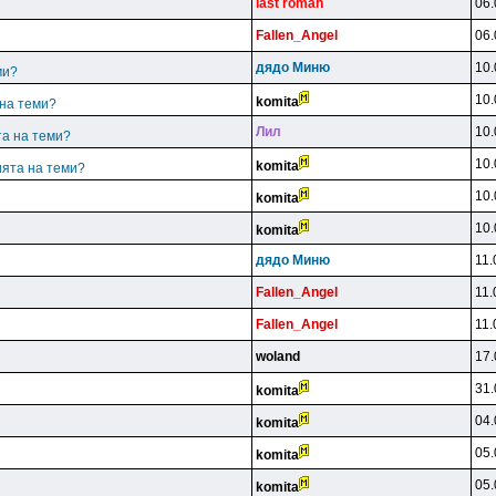
last roman
06.
Fallen_Angel
06.
дядo Mиню
10.
ми?
10.
komita
 на теми?
Лил
10.
та на теми?
10.
komita
ията на теми?
10.
komita
10.
komita
дядo Mиню
11.
Fallen_Angel
11.
Fallen_Angel
11.
woland
17.
31.
komita
04.
komita
05.
komita
05.
komita