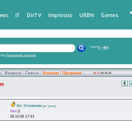
нес
IT
DirTV
Impressio
URBN
Games
ri.bg
Разширено търсене
к
Въпроси
Списък
Купувам / Продавам
06:19
08.08.26
ия
Re: Уточнение
[re: jove]
Лил
()
28.10.06 17:43