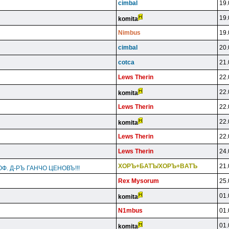
cimbal
19.
19.
komita
Nimbus
19.
cimbal
20.
cotca
21.
Lews Therin
22.
22.
komita
Lews Therin
22.
22.
komita
Lews Therin
22.
Lews Therin
24.
XOPЪ+БATЪ/XOPЪ+BATЪ
21.
Ф. Д-РЪ ГАНЧО ЦЕНОВЪ!!!
Rex Mysorum
25.
01.
komita
N1mbus
01.
01.
komita