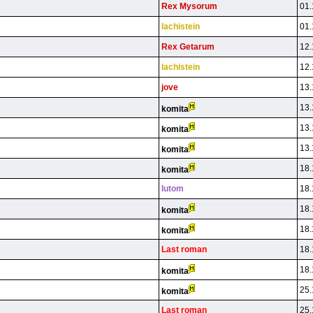
Rex Mysorum
01.
lachistein
01.
Rex Getarum
12.
lachistein
12.
jove
13.
13.
komita
13.
komita
13.
komita
18.
komita
lutom
18.
18.
komita
18.
komita
Last roman
18.
18.
komita
25.
komita
Last roman
25.