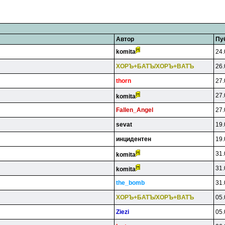
Автор
Пу
komita
24.
XOPЪ+БATЪ/XOPЪ+BATЪ
26.
thorn
27.
27.
komita
Fallen_Angel
27.
sevat
19.
инцидeнтeн
19.
31.
komita
31.
komita
the_bomb
31.
XOPЪ+БATЪ/XOPЪ+BATЪ
05.
Ziezi
05.