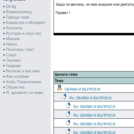
Защо си мислиш, че има анархия или диктату
•
Dir.bg
•
Взаимопомощ
Привет !
•
Горещи теми
•
Компютри и Интернет
•
Контакти
•
Култура и изкуство
•
Мнения
•
Наука
•
Политика, Свят
•
Спорт
•
Техника
•
Градове
•
Религия и мистика
Цялата тема
•
Фен клубове
Тема
•
Хоби, Развлечения
•
Общества
ОБЯВИ И ВЪПРОСИ
•
Я, архивите са живи
Re: ОБЯВИ И ВЪПРОСИ
Re: ОБЯВИ И ВЪПРОСИ
Re: ОБЯВИ И ВЪПРОСИ
Re: ОБЯВИ И ВЪПРОСИ
Re: ОБЯВИ И ВЪПРОСИ