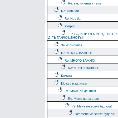
Re: заключената тема
Re: Нов бан.
Re: Нов бан.
въпрос
135 ГОДИНИ ОТЪ РОЖД. НА ПР
Д-РЪ ГАНЧО ЦЕНОВЪ!!!
За мормоните
Re: МНОГО ВАЖНО!
Re: МНОГО ВАЖНО!
Re: МНОГО ВАЖНО!
Комита
Може ли да знам
Re: Може ли да знам
Re: Може ли да знам
Re: Мене ме зовят будала!
Re: Мене ме зовят будала!