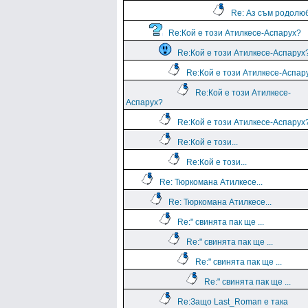
Re: Аз съм родолю
Re:Кой е този Атилкесе-Аспарух?
Re:Кой е този Атилкесе-Аспарух
Re:Кой е този Атилкесе-Аспар
Re:Кой е този Атилкесе-
Аспарух?
Re:Кой е този Атилкесе-Аспарух
Re:Кой е този...
Re:Кой е този...
Re: Тюркомана Атилкесе...
Re: Тюркомана Атилкесе...
Re:" свинята пак ще ...
Re:" свинята пак ще ...
Re:" свинята пак ще ...
Re:" свинята пак ще ...
Re:Защо Last_Roman e така