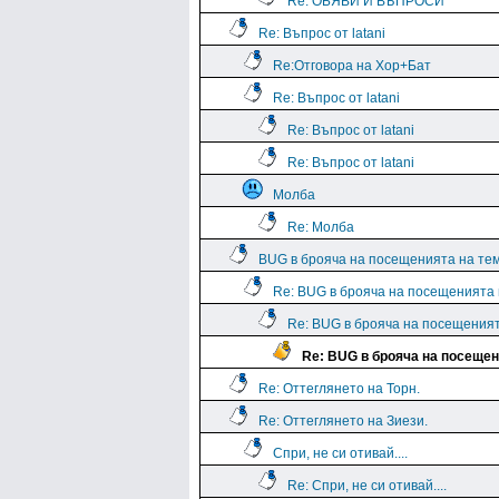
Re: ОБЯВИ И ВЪПРОСИ
Re: Въпрос от latani
Re:Отговора на Хор+Бат
Re: Въпрос от latani
Re: Въпрос от latani
Re: Въпрос от latani
Молба
Re: Молба
BUG в брояча на посещенията на те
Re: BUG в брояча на посещенията
Re: BUG в брояча на посещения
Re: BUG в брояча на посещен
Re: Оттеглянето на Торн.
Re: Оттеглянето на Зиези.
Спри, не си отивай....
Re: Спри, не си отивай....