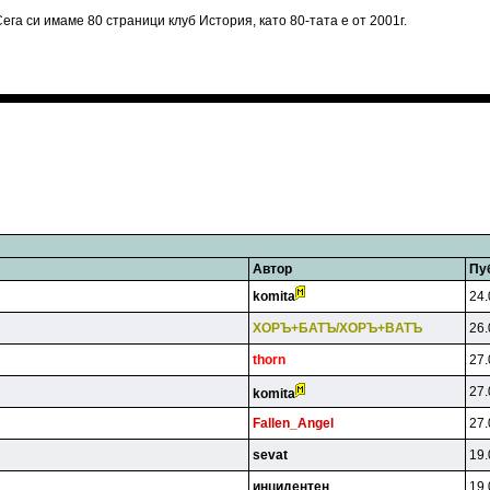
ега си имаме 80 страници клуб История, като 80-тата е от 2001г.
Автор
Пу
komita
24.
XOPЪ+БATЪ/XOPЪ+BATЪ
26.
thorn
27.
27.
komita
Fallen_Angel
27.
sevat
19.
инцидeнтeн
19.