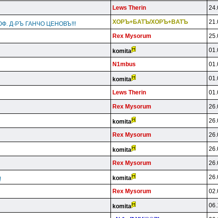
Lews Therin
24.
XOPЪ+БATЪ/XOPЪ+BATЪ
21.
Ф. Д-РЪ ГАНЧО ЦЕНОВЪ!!!
Rex Mysorum
25.
01.
komita
N1mbus
01.
01.
komita
Lews Therin
01.
Rex Mysorum
26.
26.
komita
Rex Mysorum
26.
26.
komita
Rex Mysorum
26.
26.
komita
!
Rex Mysorum
02.
06.
komita