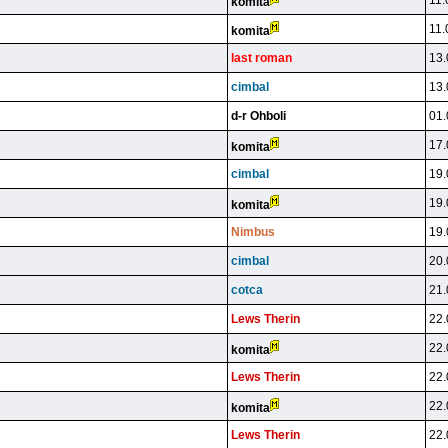
11.
komita
11.
komita
last roman
13.
cimbal
13.
d-r Ohboli
01.
17.
komita
cimbal
19.
19.
komita
Nimbus
19.
cimbal
20.
cotca
21.
Lews Therin
22.
22.
komita
Lews Therin
22.
22.
komita
Lews Therin
22.