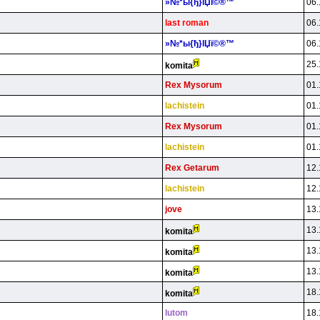
»№*ы{ђ}lЏї©®™
06.
last roman
06.
»№*ы{ђ}lЏї©®™
06.
25.
komita
Rex Mysorum
01.
lachistein
01.
Rex Mysorum
01.
lachistein
01.
Rex Getarum
12.
lachistein
12.
jove
13.
13.
komita
13.
komita
13.
komita
18.
komita
lutom
18.