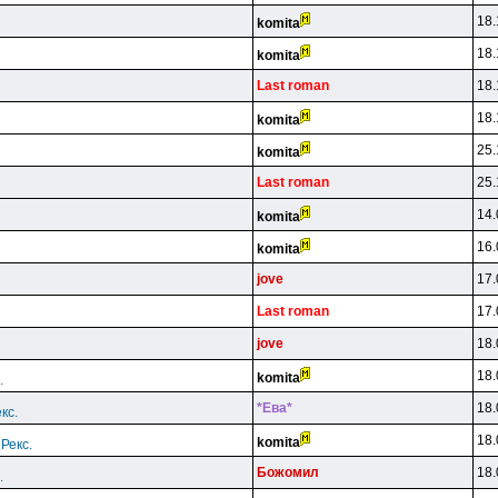
18.
komita
18.
komita
Last roman
18.
18.
komita
25.
komita
Last roman
25.
14.
komita
16.
komita
jove
17.
Last roman
17.
jove
18.
18.
komita
.
*Eвa*
18.
кс.
18.
komita
Рекс.
Бoжoмил
18.
.