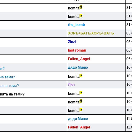
31.
komita
31.
komita
the_bomb
31.
XOPЪ+БATЪ/XOPЪ+BATЪ
05.
Ziezi
05.
last roman
06.
Fallen_Angel
06.
дядo Mиню
10.
ми?
10.
komita
 на теми?
Лил
10.
та на теми?
10.
komita
ията на теми?
10.
komita
10.
komita
дядo Mиню
11.
Fallen_Angel
11.