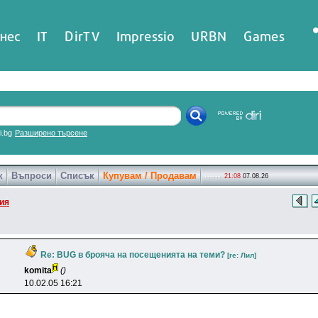
нес
IT
DirTV
Impressio
URBN
Games
ri.bg
Разширено търсене
к
Въпроси
Списък
Купувам / Продавам
21:08
07.08.26
ия
Re: BUG в брояча на посещенията на теми?
[re: Лил]
komita
()
10.02.05 16:21