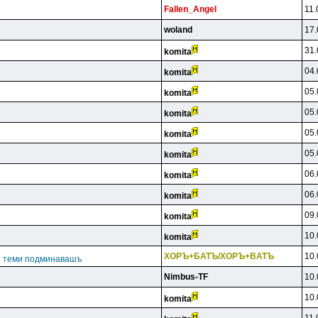
Fallen_Angel
11.
woland
17.
31.
komita
04.
komita
05.
komita
05.
komita
05.
komita
05.
komita
06.
komita
06.
komita
09.
komita
10.
komita
XOPЪ+БATЪ/XOPЪ+BATЪ
10.
ги теми подминавашъ
Nimbus-TF
10.
10.
komita