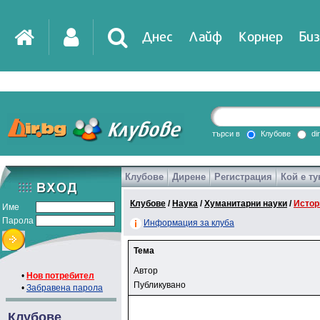
Днес
Лайф
Корнер
Биз
търси в
Клубове
di
Клубове
Дирене
Регистрация
Кой е ту
Клубове
/
Наука
/
Хуманитарни науки
/
Истор
Име
Парола
Информация за клуба
Тема
Автор
•
Нов потребител
Публикувано
•
Забравена парола
Клубове