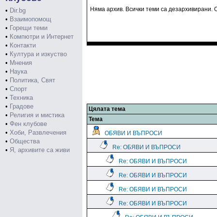
Няма архив. Всички теми са дезархивирани. С
•
Dir.bg
•
Взаимопомощ
•
Горещи теми
•
Компютри и Интернет
•
Контакти
•
Култура и изкуство
•
Мнения
•
Наука
•
Политика, Свят
•
Спорт
•
Техника
•
Градове
Цялата тема
•
Религия и мистика
Тема
•
Фен клубове
•
Хоби, Развлечения
ОБЯВИ И ВЪПРОСИ
•
Общества
Re: ОБЯВИ И ВЪПРОСИ
•
Я, архивите са живи
Re: ОБЯВИ И ВЪПРОСИ
Re: ОБЯВИ И ВЪПРОСИ
Re: ОБЯВИ И ВЪПРОСИ
Re: ОБЯВИ И ВЪПРОСИ