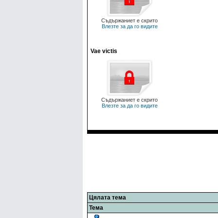
Съдържаниет е скрито
Влезте за да го видите
Vae victis
Съдържаниет е скрито
Влезте за да го видите
Цялата тема
Тема