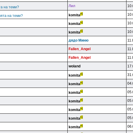
Лил
10.
та на теми?
10.
komita
ията на теми?
10.
komita
10.
komita
дядo Mиню
11.
Fallen_Angel
11.
Fallen_Angel
11.
woland
17.
31.
komita
04.
komita
05.
komita
05.
komita
05.
komita
05.
komita
06.
komita