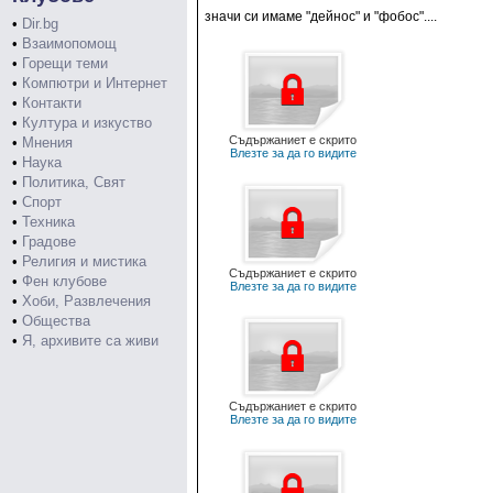
значи си имаме "дейнос" и "фобос"....
•
Dir.bg
•
Взаимопомощ
•
Горещи теми
•
Компютри и Интернет
•
Контакти
•
Култура и изкуство
Съдържаниет е скрито
•
Мнения
Влезте за да го видите
•
Наука
•
Политика, Свят
•
Спорт
•
Техника
•
Градове
•
Религия и мистика
Съдържаниет е скрито
•
Фен клубове
Влезте за да го видите
•
Хоби, Развлечения
•
Общества
•
Я, архивите са живи
Съдържаниет е скрито
Влезте за да го видите