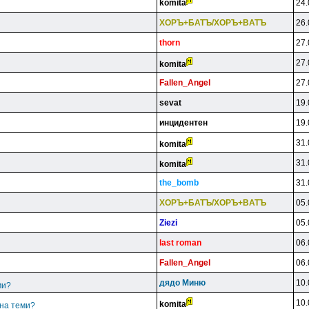
komita
24.
XOPЪ+БATЪ/XOPЪ+BATЪ
26.
thorn
27.
27.
komita
Fallen_Angel
27.
sevat
19.
инцидeнтeн
19.
31.
komita
31.
komita
the_bomb
31.
XOPЪ+БATЪ/XOPЪ+BATЪ
05.
Ziezi
05.
last roman
06.
Fallen_Angel
06.
дядo Mиню
10.
ми?
10.
komita
 на теми?