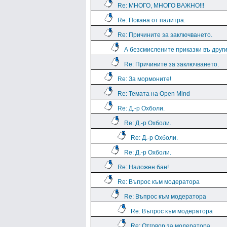
Re: МНОГО, МНОГО ВАЖНО!!!
Re: Покана от палитра.
Re: Причините за заключването.
А безсмислените приказки въ дру
Re: Причините за заключването.
Re: За мормоните!
Re: Темата на Open Mind
Re: Д.-р Охболи.
Re: Д.-р Охболи.
Re: Д.-р Охболи.
Re: Д.-р Охболи.
Re: Наложен бан!
Re: Въпрос към модератора
Re: Въпрос към модератора
Re: Въпрос към модератора
Re: Отговор за модератора