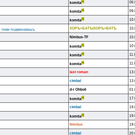
06.
komita
09.
komita
10.
komita
XOPЪ+БATЪ/XOPЪ+BATЪ
10.
ги теми подминавашъ
Nimbus-TF
10.
10.
komita
11.
komita
11.
komita
last roman
13.
cimbal
13.
d-r Ohboli
01.
17.
komita
cimbal
19.
19.
komita
Nimbus
19.
cimbal
20.