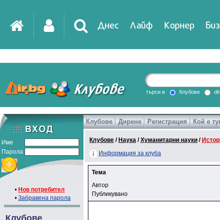
Днес
Лайф
Корнер
Биз
търси в
Клубове
di
Клубове
Дирене
Регистрация
Кой е ту
Клубове
/
Наука
/
Хуманитарни науки
/
Истор
Име
Парола
Информация за клуба
Тема
Автор
•
Нов потребител
Публикувано
•
Забравена парола
Клубове