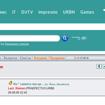
нес
IT
DirTV
Impressio
URBN
Games
ri.bg
Разширено търсене
к
Въпроси
Списък
Купувам / Продавам
22:42
07.08.26
ия
Re:" свинята пак ще ...
[re: Йoaн_Mизийckи]
Last_Roman
(PRAEFECTUS URBI)
28.09.06 22:42