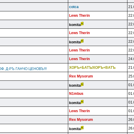
cotca
21.
Lews Therin
22.
22.
komita
Lews Therin
22.
22.
komita
Lews Therin
22.
Lews Therin
24.
XOPЪ+БATЪ/XOPЪ+BATЪ
21.
Ф. Д-РЪ ГАНЧО ЦЕНОВЪ!!!
Rex Mysorum
25.
01.
komita
N1mbus
01.
01.
komita
Lews Therin
01.
Rex Mysorum
26.
26.
komita