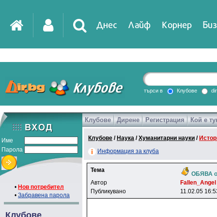
Днес
Лайф
Корнер
Биз
IT
DirTV
Impressio
търси в
Клубове
di
Клубове
Дирене
Регистрация
Кой е ту
Games
Клубове
/
Наука
/
Хуманитарни науки
/
Истор
Име
Парола
Информация за клуба
Тема
ОБЯВА о
Автор
Fallen_Angel
•
Нов потребител
Публикувано
11.02.05 16:5
•
Забравена парола
Клубове