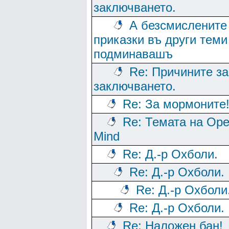
заключването.
А безсмислените
приказки въ други теми
подминавашъ
Re: Причините за
заключването.
Re: За мормоните
Re: Темата на Op
Mind
Re: Д.-р Охболи.
Re: Д.-р Охболи.
Re: Д.-р Охболи
Re: Д.-р Охболи.
Re: Наложен бан!