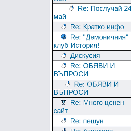
Re: Послучай 2
май
Re: Кратко инфо
Re: "Демоничния"
клуб История!
Дискусия
Re: ОБЯВИ И
ВЪПРОСИ
Re: ОБЯВИ И
ВЪПРОСИ
Re: Много ценен
сайт
Re: пешун