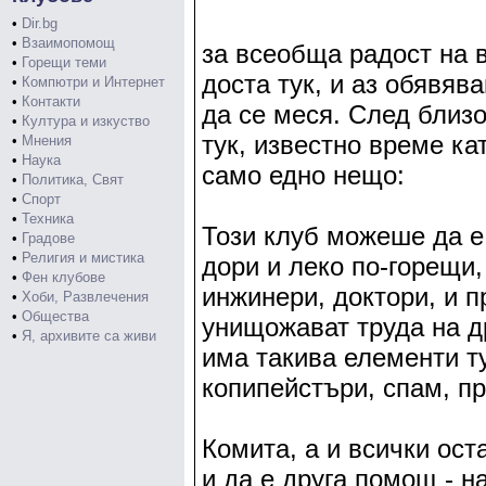
•
Dir.bg
•
Взаимопомощ
за всеобща радост на в
•
Горещи теми
доста тук, и аз обявяв
•
Компютри и Интернет
•
Контакти
да се меся. След близо
•
Култура и изкуство
тук, известно време ка
•
Мнения
•
Наука
само едно нещо:
•
Политика, Свят
•
Спорт
•
Техника
Този клуб можеше да е 
•
Градове
•
Религия и мистика
дори и леко по-горещи
•
Фен клубове
инжинери, доктори, и п
•
Хоби, Развлечения
•
Общества
унищожават труда на д
•
Я, архивите са живи
има такива елементи ту
копипейстъри, спам, пр
Комита, а и всички ост
и да е друга помощ - 