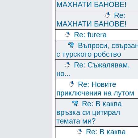
МАХНАТИ БАНОВЕ!
Re:
МАХНАТИ БАНОВЕ!
Re: furera
Въпроси, свърза
с турското робство
Re: Съжалявам,
но...
Re: Новите
приключения на лутом
Re: В каква
връзка си цитирал
темата ми?
Re: В каква