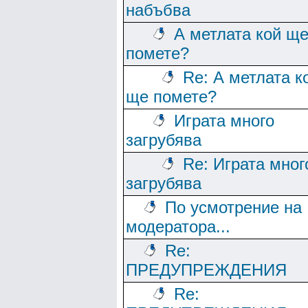
набъбва
А метлата кой щ
помете?
Re: А метлата к
ще помете?
Играта много
загрубява
Re: Играта мног
загрубява
По усмотрение на
модератора...
Re:
ПРЕДУПРЕЖДЕНИЯ
Re: