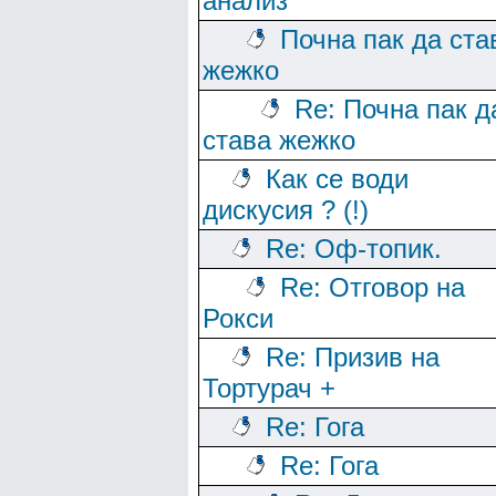
анализ
Почна пак да ста
жежко
Re: Почна пак д
става жежко
Как се води
дискусия ? (!)
Re: Оф-топик.
Re: Отговор на
Рокси
Re: Призив на
Тортурач +
Re: Гога
Re: Гога