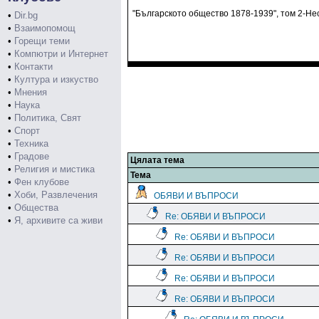
"Българското общество 1878-1939", том 2-Не
•
Dir.bg
•
Взаимопомощ
•
Горещи теми
•
Компютри и Интернет
•
Контакти
•
Култура и изкуство
•
Мнения
•
Наука
•
Политика, Свят
•
Спорт
•
Техника
•
Градове
Цялата тема
•
Религия и мистика
Тема
•
Фен клубове
•
Хоби, Развлечения
ОБЯВИ И ВЪПРОСИ
•
Общества
Re: ОБЯВИ И ВЪПРОСИ
•
Я, архивите са живи
Re: ОБЯВИ И ВЪПРОСИ
Re: ОБЯВИ И ВЪПРОСИ
Re: ОБЯВИ И ВЪПРОСИ
Re: ОБЯВИ И ВЪПРОСИ