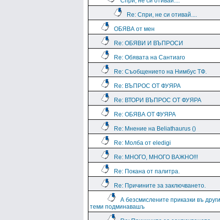
Спри, не си отивай....
Re: Спри, не си отивай....
ОБЯВА от мен
Re: ОБЯВИ И ВЪПРОСИ
Re: Обявата на Сантиаго
Re: Съобщението на Нимбус ТФ.
Re: ВЪПРОС ОТ ФУЯРА
Re: ВТОРИ ВЪПРОС ОТ ФУЯРА
Re: ОБЯВА ОТ ФУЯРА
Re: Мнение на Beliathaurus ()
Re: Молба от eledigi
Re: МНОГО, МНОГО ВАЖНО!!!
Re: Покана от палитра.
Re: Причините за заключването.
А безсмислените приказки въ друг
теми подминавашъ