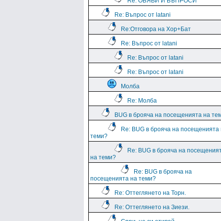
Re: ОБЯВИ И ВЪПРОСИ
Re: Въпрос от latani
Re:Отговора на Хор+Бат
Re: Въпрос от latani
Re: Въпрос от latani
Re: Въпрос от latani
Молба
Re: Молба
BUG в брояча на посещенията на те
Re: BUG в брояча на посещенията
теми?
Re: BUG в брояча на посещения
на теми?
Re: BUG в брояча на
посещенията на теми?
Re: Оттеглянето на Торн.
Re: Оттеглянето на Зиези.