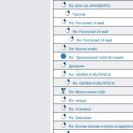
Re: БАН ЗА АРИЯВАРТА
Против
Re: Послучай 24 май
Re: Послучай 24 май
Re: Послучай 24 май
Re: Кратко инфо
Re: "Демоничния" клуб История!
Дискусия
Re: ОБЯВИ И ВЪПРОСИ
Re: ОБЯВИ И ВЪПРОСИ
Re: Много ценен сайт
Re: пешун
Re: Атилкесе
Re: Шишарки
Re: Всички банове в клуба са вдигнат