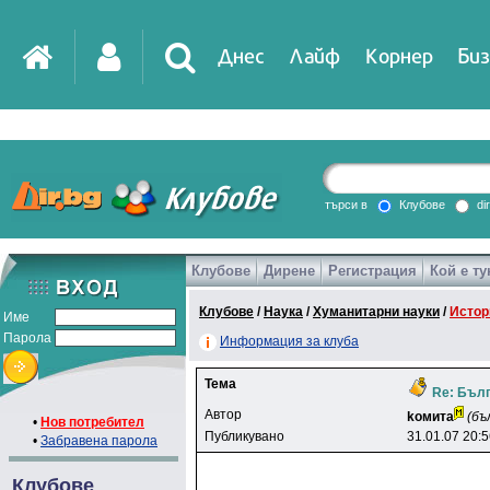
Днес
Лайф
Корнер
Биз
IT
DirTV
Impressio
търси в
Клубове
di
Клубове
Дирене
Регистрация
Кой е ту
Games
Клубове
/
Наука
/
Хуманитарни науки
/
Истор
Име
Парола
Информация за клуба
Тема
Re: Бълг
Автор
koмитa
(бъ
•
Нов потребител
Публикувано
31.01.07 20:
•
Забравена парола
Клубове