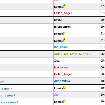
27.
komita
Fallen_Angel
27.
sevat
19.
инцидeнтeн
19.
31.
komita
31.
komita
the_bomb
31.
XOPЪ+БATЪ/XOPЪ+BATЪ
05.
Ziezi
05.
last roman
06.
Fallen_Angel
06.
дядo Mиню
10.
ми?
10.
komita
 на теми?
Лил
10.
та на теми?
10.
komita
ията на теми?