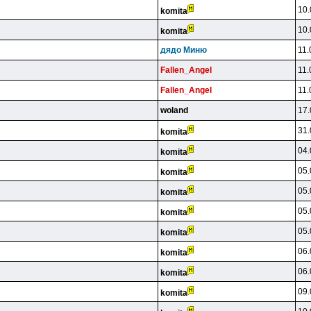
10.
komita
10.
komita
дядo Mиню
11.
Fallen_Angel
11.
Fallen_Angel
11.
woland
17.
31.
komita
04.
komita
05.
komita
05.
komita
05.
komita
05.
komita
06.
komita
06.
komita
09.
komita