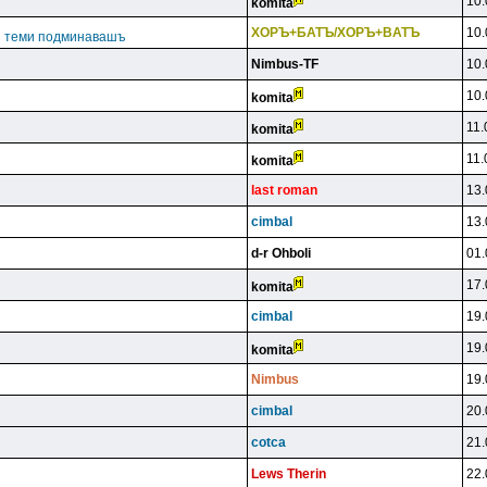
10.
komita
XOPЪ+БATЪ/XOPЪ+BATЪ
10.
ги теми подминавашъ
Nimbus-TF
10.
10.
komita
11.
komita
11.
komita
last roman
13.
cimbal
13.
d-r Ohboli
01.
17.
komita
cimbal
19.
19.
komita
Nimbus
19.
cimbal
20.
cotca
21.
Lews Therin
22.