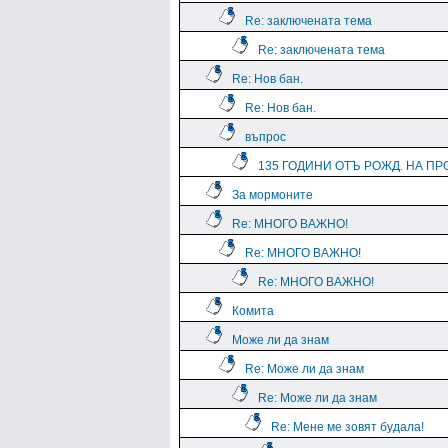
Re: заключената тема
Re: заключената тема
Re: Нов бан.
Re: Нов бан.
въпрос
135 ГОДИНИ ОТЪ РОЖД. НА ПРО
За мормоните
Re: МНОГО ВАЖНО!
Re: МНОГО ВАЖНО!
Re: МНОГО ВАЖНО!
Комита
Може ли да знам
Re: Може ли да знам
Re: Може ли да знам
Re: Мене ме зовят будала!