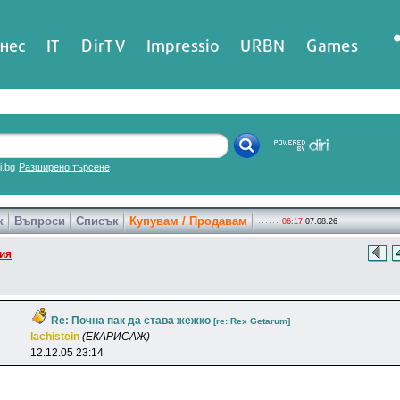
нес
IT
DirTV
Impressio
URBN
Games
ri.bg
Разширено търсене
к
Въпроси
Списък
Купувам / Продавам
06:17
07.08.26
ия
Re: Почна пак да става жежко
[re: Rex Getarum]
lachistein
(ЕКАРИСАЖ)
12.12.05 23:14