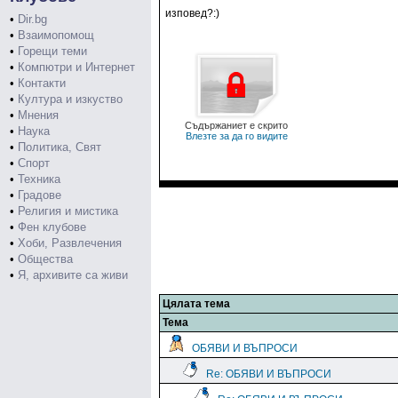
изповед?:)
•
Dir.bg
•
Взаимопомощ
•
Горещи теми
•
Компютри и Интернет
•
Контакти
•
Култура и изкуство
•
Мнения
Съдържаниет е скрито
•
Наука
Влезте за да го видите
•
Политика, Свят
•
Спорт
•
Техника
•
Градове
•
Религия и мистика
•
Фен клубове
•
Хоби, Развлечения
•
Общества
•
Я, архивите са живи
Цялата тема
Тема
ОБЯВИ И ВЪПРОСИ
Re: ОБЯВИ И ВЪПРОСИ