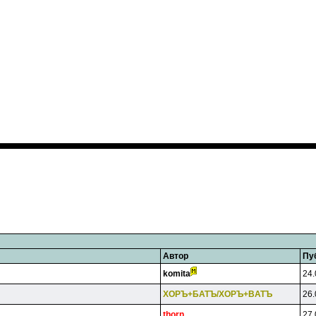
Автор
Пу
komita
24.
XOPЪ+БATЪ/XOPЪ+BATЪ
26.
thorn
27.