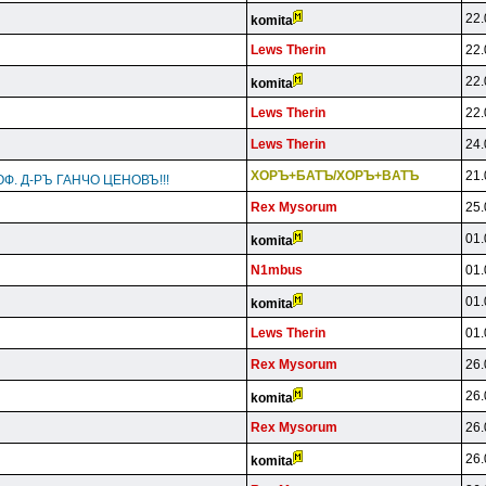
22.
komita
Lews Therin
22.
22.
komita
Lews Therin
22.
Lews Therin
24.
XOPЪ+БATЪ/XOPЪ+BATЪ
21.
Ф. Д-РЪ ГАНЧО ЦЕНОВЪ!!!
Rex Mysorum
25.
01.
komita
N1mbus
01.
01.
komita
Lews Therin
01.
Rex Mysorum
26.
26.
komita
Rex Mysorum
26.
26.
komita