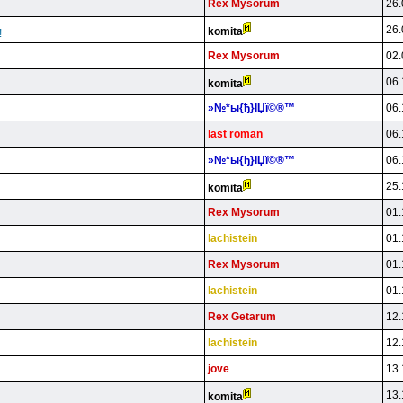
Rex Mysorum
26.
26.
komita
!
Rex Mysorum
02.
06.
komita
»№*ы{ђ}lЏї©®™
06.
last roman
06.
»№*ы{ђ}lЏї©®™
06.
25.
komita
Rex Mysorum
01.
lachistein
01.
Rex Mysorum
01.
lachistein
01.
Rex Getarum
12.
lachistein
12.
jove
13.
13.
komita