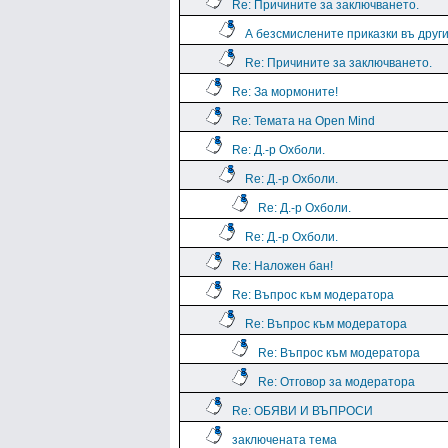
Re: Причините за заключването.
А безсмислените приказки въ дру
Re: Причините за заключването.
Re: За мормоните!
Re: Темата на Open Mind
Re: Д.-р Охболи.
Re: Д.-р Охболи.
Re: Д.-р Охболи.
Re: Д.-р Охболи.
Re: Наложен бан!
Re: Въпрос към модератора
Re: Въпрос към модератора
Re: Въпрос към модератора
Re: Отговор за модератора
Re: ОБЯВИ И ВЪПРОСИ
заключената тема