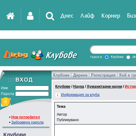
Днес
Лайф
Корнер
Биз
търси в
Клубове
di
Клубове
Дирене
Регистрация
Кой е ту
Клубове
/
Наука
/
Хуманитарни науки
/
Истор
Име
Парола
Информация за клуба
Тема
Автор
•
Нов потребител
Публикувано
•
Забравена парола
Клубове